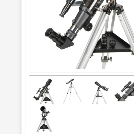
optika
43
Sluneční
1
Do 3000 Kč
25
Do 6000 Kč
36
Do 10000 Kč
41
Okuláry 
388
Filtry 
183
Barlow čočky 
65
Hledáčky 
28
Příslušenství 
54
Montáže 
93
Seřízení 
22
Zrcátka a hranoly 
61
AstroFoto 
306