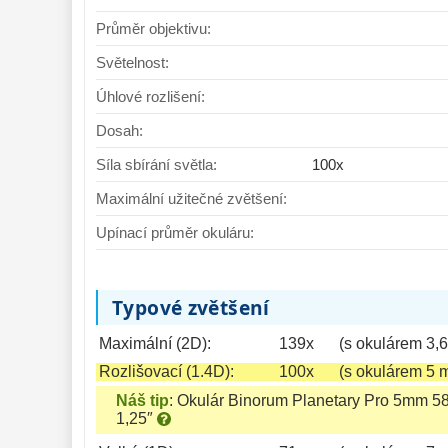
Průměr objektivu:
Světelnost:
Úhlové rozlišení:
Dosah:
Síla sbírání světla:
100x
Maximální užitečné zvětšení:
Upínací průměr okuláru:
Typové zvětšení
Maximální (2D):
139x
(s okulárem 3,
Rozlišovací (1.4D):
100x
(s okulárem 5 
Náš tip
:
Okulár Binorum Planetary Pro 5mm 5
1,25″