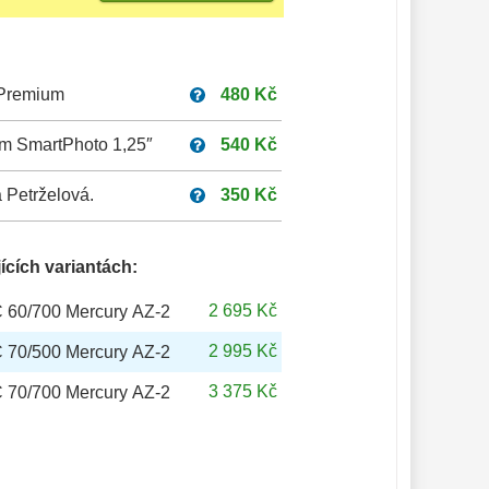
 Premium
480 Kč
um SmartPhoto 1,25″
540 Kč
 Petrželová.
350 Kč
ících variantách:
2 695 Kč
 60/700 Mercury AZ-2
2 995 Kč
 70/500 Mercury AZ-2
3 375 Kč
 70/700 Mercury AZ-2