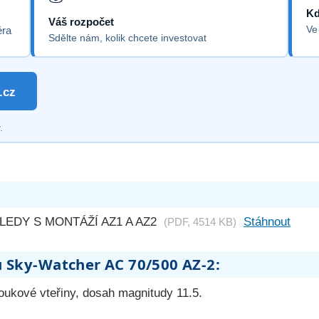
Kd
Váš rozpočet
Ve
éra
Sdělte nám, kolik chcete investovat
.cz
.
LEDY S MONTÁŽÍ AZ1 A AZ2
Stáhnout
(PDF, 4514 KB)
u Sky-Watcher AC 70/500 AZ-2:
oukové vteřiny, dosah magnitudy 11.5.