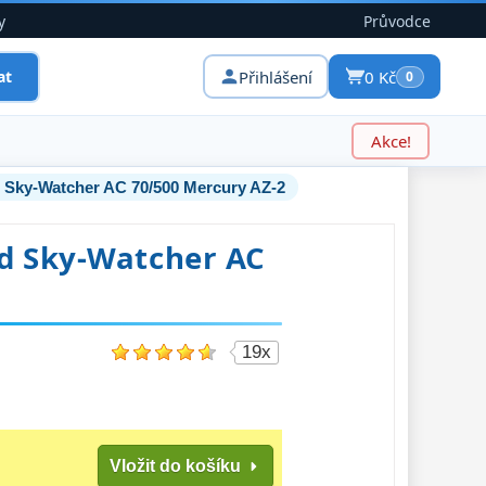
y
Průvodce
Přihlášení
0 Kč
at
0
Akce!
 Sky-Watcher AC 70/500 Mercury AZ-2
d Sky-Watcher AC
19x
Vložit do košíku