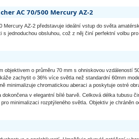
cher AC 70/500 Mercury AZ-2
Mercury AZ-2 představuje ideální vstup do světa amatérsk
sti s jednoduchou obsluhou, což z něj činí perfektní volbu 
m objektivem o průměru 70 mm s ohniskovou vzdáleností 50
e zachytit o 36% více světla než standardní 60mm modely,
ně minimalizuje chromatickou aberaci a poskytuje ostré ob
y a dokončena v elegantní bílé barvě. Celková délka tubusu 
ny pro minimalizaci rozptýleného světla. Objektiv je chráně