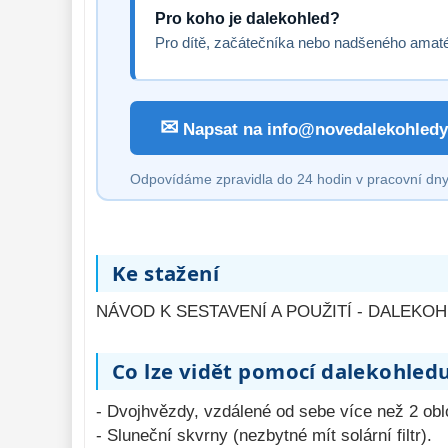
Pro koho je dalekohled?
Pro dítě, začátečníka nebo nadšeného amat
✉
Napsat na info@novedalekohledy
Odpovídáme zpravidla do 24 hodin v pracovní dny
Ke stažení
NÁVOD K SESTAVENÍ A POUŽITÍ - DALEKOH
Co lze vidět pomocí dalekohled
- Dvojhvězdy, vzdálené od sebe více než 2 obl
- Sluneční skvrny (nezbytné mít solární filtr).