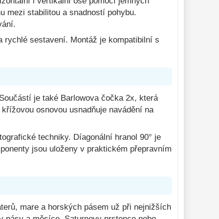
zontální i vertikální ose pomocí jemných
 mezi stabilitou a snadností pohybu.
vání.
 rychlé sestavení. Montáž je kompatibilní s
Součástí je také Barlowova čočka 2x, která
 s křížovou osnovou usnadňuje navádění na
ografické techniky. Díagonální hranol 90° je
ponenty jsou uloženy v praktickém přepravním
aterů, mare a horských pásem už při nejnižších
ovy pásy a měsíce, Saturnovy prstence nebo