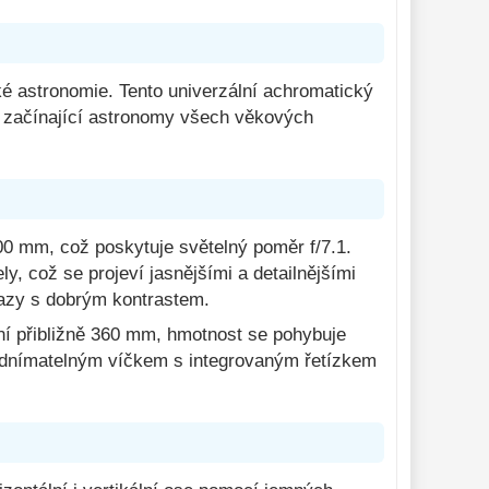
é astronomie. Tento univerzální achromatický
pro začínající astronomy všech věkových
0 mm, což poskytuje světelný poměr f/7.1.
 což se projeví jasnějšími a detailnějšími
razy s dobrým kontrastem.
činí přibližně 360 mm, hmotnost se pohybuje
n odnímatelným víčkem s integrovaným řetízkem