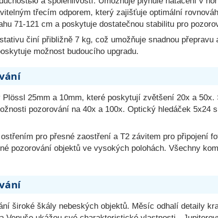
uchostью a spolehlivostí. Umožňuje plynulé natáčení v hori
telným třecím odporem, který zajišťuje optimální rovnováhu
sahu 71-121 cm a poskytuje dostatečnou stabilitu pro pozoro
ativu činí přibližně 7 kg, což umožňuje snadnou přepravu a
poskytuje možnost budoucího upgradu.
vání
ry Plössl 25mm a 10mm, které poskytují zvětšení 20x a 50x. 
 možnosti pozorování na 40x a 100x. Optický hledáček 5x24
třením pro přesné zaostření a T2 závitem pro připojení fot
lné pozorování objektů ve vysokých polohách. Všechny kom
vání
ání široké škály nebeských objektů. Měsíc odhalí detaily kr
s a Venuše ukážou své charakteristické vlastnosti - Jupiter