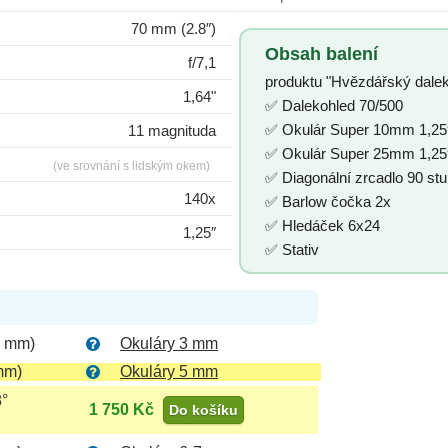
70 mm (2.8″)
Obsah balení
f/7,1
produktu "Hvězdářský dale
1,64"
✅ Dalekohled 70/500
✅ Okulár Super 10mm 1,25
11 magnituda
✅ Okulár Super 25mm 1,25
(ve srovnání s lidským okem)
✅ Diagonální zrcadlo 90 st
140x
✅ Barlow čočka 2x
✅ Hledáček 6х24
1,25″
✅ Stativ
6 mm)
Okuláry 3 mm
mm)
Okuláry 5 mm
8°
1 750 Kč
Do košíku