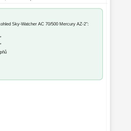
kohled Sky-Watcher AC 70/500 Mercury AZ-2":
″
″
upňů