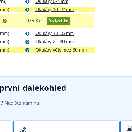
mm)
Okuláry 6-7 mm
 mm)
Okuláry 10-12 mm
″
975 Kč
Do košíku
 mm)
Okuláry 13-15 mm
 mm)
Okuláry 21-30 mm
 mm)
Okuláry větší než 30 mm
rvní dalekohled
vý? Napište nám na