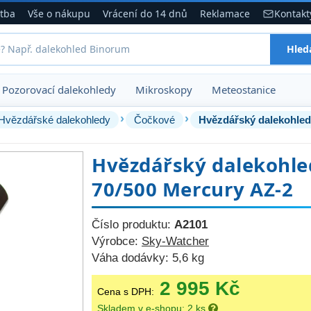
atba
Vše o nákupu
Vrácení do 14 dnů
Reklamace
Kontakt
Hled
Pozorovací dalekohledy
Mikroskopy
Meteostanice
›
›
Hvězdářské dalekohledy
Čočkové
Hvězdářský dalekohled
Hvězdářský dalekohle
70/500 Mercury AZ-2
Číslo produktu:
A2101
Výrobce:
Sky-Watcher
Váha dodávky:
5,6 kg
2 995 Kč
Cena s DPH:
Skladem v e-shopu: 2 ks