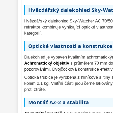
Komponenty 
78
Hvězdářský dalekohled Sky-Wat
Pozorovací 
dalekohledy 
50
Hvězdářský dalekohled Sky-Watcher AC 70/500 
Binokulární 
refraktor kombinuje vynikající optické vlastno
dalekohledy 
285
kategorií.
Dálkoměry a Noční 
vidění 
Optické vlastnosti a konstrukce
17
Mikroskopy 
76
Dalekohled je vybaven kvalitním achromatický
Příslušenství 
Achromatický objektiv
s průměrem 70 mm dokáž
mikroskopů 
16
pozorováními. Dvojčočková konstrukce efektiv
Meteostanice 
Optická trubice je vyrobena z hliníkové slitin
52
kolem 2,1 kg. Vnitřní části jsou černě laková
Foto stativy 
10
proti ztrátě.
Ostatní 
179
Montáž AZ-2 a stabilita
Bazar 
11