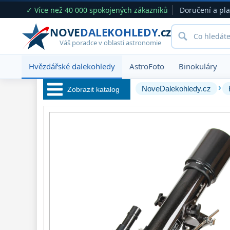
✓ Více než 40 000 spokojených zákazníků
Doručení a pl
NOVE
DALEKOHLEDY
.cz
Váš poradce v oblasti astronomie
Hvězdářské dalekohledy
AstroFoto
Binokuláry
›
NoveDalekohledy.cz
Zobrazit katalog
Hvězdářské 
dalekohledy 
222
Pro začátečníky
67
Pro děti
30
Čočkové
60
Zrcadlové
65
Katadioptrické
7
ED / Apochromáty
33
Ritchey-Chrétien
13
OTA - pouze