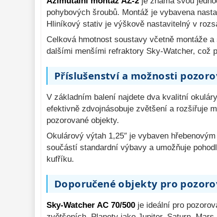
Azimutální montáž AZ-2
je známá svou jednod
pohybových šroubů. Montáž je vybavena nastavi
Hliníkový stativ je výškově nastavitelný v roz
Celková hmotnost soustavy včetně montáže a st
dalšími menšími refraktory Sky-Watcher, což 
Příslušenství a možnosti pozoro
V základním balení najdete dva kvalitní okulá
efektivně zdvojnásobuje zvětšení a rozšiřuje
pozorované objekty.
Okulárový výtah 1,25″ je vybaven hřebenovým os
součástí standardní výbavy a umožňuje pohod
kufříku.
Doporučené objekty pro pozoro
Sky-Watcher AC 70/500
je ideální pro pozorov
zvětšeních. Planety jako Jupiter, Saturn, Mar