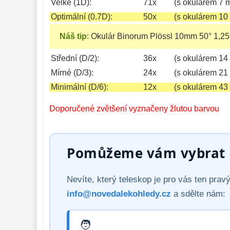
Velké (1D):
71x
(s okulárem 7 
Optimální (0.7D):
50x
(s okulárem 10
Náš tip
:
Okulár Binorum Plössl 10mm 50° 1,25
Střední (D/2):
36x
(s okulárem 14
Mírné (D/3):
24x
(s okulárem 21
Minimální (D/6):
12x
(s okulárem 43
Doporučené zvětšení vyznačeny žlutou barvou
Pomůžeme vám vybrat p
Nevíte, který teleskop je pro vás ten pra
info@novedalekohledy.cz
a sdělte nám: