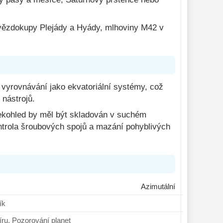
vězdokupy Plejády a Hyády, mlhoviny M42 v
 vyrovnávání jako ekvatoriální systémy, což
 nástrojů.
alekohled by měl být skladován v suchém
ontrola šroubových spojů a mazání pohyblivých
Azimutální
čník
ní vesmíru, Pozorování planet