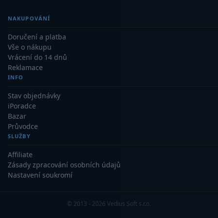
AstroFoto
306
NAKUPOVÁNÍ
Planetární kamery
19
Doručení a platba
Deep-Sky kamery
28
Vše o nákupu
Vrácení do 14 dnů
Guiding kamery
14
Reklamace
INFO
T-kroužky
16
Stav objednávky
Adaptéry projekční
11
iPoradce
Bazar
Adaptéry T2
39
Průvodce
SLUŽBY
Adaptéry M48
33
Affiliate
Zásady zpracování osobních údajů
Filtry L-RGB
7
Nastavení soukromí
Filtry IR-Pass
6
© 2013 - 2026 Vedius Soft s.r.o.
Filtry IR-Block
10