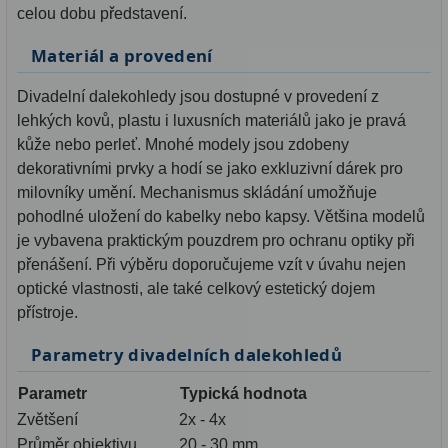
celou dobu představení.
Ostatní
1
Materiál a provedení
Montáže
93
Divadelní dalekohledy jsou dostupné v provedení z
lehkých kovů, plastu i luxusních materiálů jako je pravá
Azimutální AZ
5
kůže nebo perleť. Mnohé modely jsou zdobeny
Paralaktické EQ
19
dekorativními prvky a hodí se jako exkluzivní dárek pro
milovníky umění. Mechanismus skládání umožňuje
Fotografické montáže
5
pohodlné uložení do kabelky nebo kapsy. Většina modelů
je vybavena praktickým pouzdrem pro ochranu optiky při
Stativy a pilíře
3
přenášení. Při výběru doporučujeme vzít v úvahu nejen
optické vlastnosti, ale také celkový estetický dojem
Objímky
10
přístroje.
Motory a pohony
13
Parametry divadelních dalekohledů
Upínací prvky
13
Parametr
Typická hodnota
Závaží
3
Zvětšení
2x - 4x
Průměr objektivu
20 - 30 mm