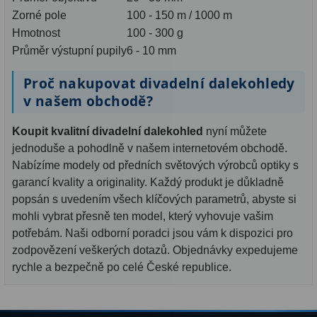
Ostatní
22
Zorné pole
100 - 150 m / 1000 m
Hmotnost
100 - 300 g
Seřízení
22
Průměr výstupní pupily
6 - 10 mm
Laserové kolimátory
6
Proč nakupovat divadelní dalekohledy
v našem obchodě?
Optické kolimátory
11
Koupit kvalitní divadelní dalekohled
nyní můžete
Umělé hvězdy
5
jednoduše a pohodlně v našem internetovém obchodě.
Zrcátka a hranoly
61
Nabízíme modely od předních světových výrobců optiky s
garancí kvality a originality. Každý produkt je důkladně
Diagonální zrcátka
36
popsán s uvedením všech klíčových parametrů, abyste si
mohli vybrat přesně ten model, který vyhovuje vašim
Diagonální hranoly
7
potřebám. Naši odborní poradci jsou vám k dispozici pro
zodpovězení veškerých dotazů. Objednávky expedujeme
Amici hranoly 45°
11
rychle a bezpečně po celé České republice.
Amici hranoly 90°
7