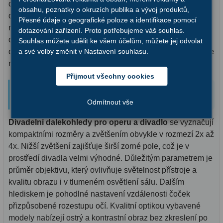
detail výrazu herců či tanečníků. Na rozdíl od velkých
obsahu, poznatky o okruzích publika a vývoj produktů,
dalekohledů jsou divadelní modely navrženy tak, aby byly
Přesné údaje o geografické poloze a identifikace pomocí
Hledáčky
28
nenápadné, lehké a snadno přenosné. Jejich elegantní
dotazování zařízení. Proto potřebujeme váš souhlas.
design z nich dělá nejen praktický nástroj, ale také módní
Souhlas můžete udělit ke všem účelům, můžete jej odvolat
Optické hledáčky
15
a své volby změnit v Nastavení souhlasu.
doplněk. Vybrat si můžete z široké škály modelů lišících se
materiálem, zvětšením i optickými vlastnostmi.
Red Dot hledáčky
6
Přijmout všechny cookies
Jak si vybrat správný divadelní
Sluneční hledáčky
3
dalekohled?
Odmítnout vše
Úchyty a držáky hledáčků
4
Divadelní dalekohledy pro operu a divadlo
se vyznačují
Příslušenství
54
kompaktními rozměry a zvětšením obvykle v rozmezí 2x až
4x. Nižší zvětšení zajišťuje širší zorné pole, což je v
Redukce 1,25" a 2"
17
prostředí divadla velmi výhodné. Důležitým parametrem je
průměr objektivu, který ovlivňuje světelnost přístroje a
Svítilny
5
kvalitu obrazu i v tlumeném osvětlení sálu. Dalším
hlediskem je pohodlné nastavení vzdálenosti čoček
Čištění
28
přizpůsobené rozestupu očí. Kvalitní optikou vybavené
Binohlavy
3
modely nabízejí ostrý a kontrastní obraz bez zkreslení po