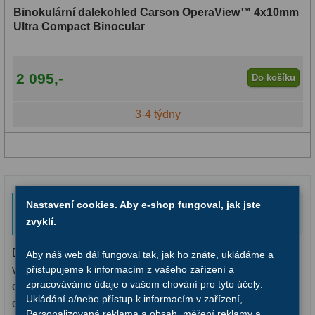
Binokulární dalekohled Carson OperaView™ 4x10mm
OIII
9
Ultra Compact Binocular
Hβ
6
SII
2
2 095,-
Do košíku
Planetární
2
3-4 týdny
Barevné
66
Barlow čočky
65
Barlow 2x
38
Divadelní dalekohledy - elegance a
Nastavení cookies. Aby e-shop fungoval, jak jste
preciznost pro každou příležitost
zvyklí.
Barlow 3x
12
Divadelní dalekohledy jsou ideálním společníkem pro
Aby náš web dál fungoval tak, jak ho znáte, ukládáme a
Barlow 4x
3
přistupujeme k informacím z vašeho zařízení a
všechny, kteří chtějí plně vychutnat divadelní představení,
zpracováváme údaje o vašem chování pro tyto účely:
Barlow 5x
8
operu, balet nebo koncert. Tyto kompaktní a elegantní
Ukládání a/nebo přístup k informacím v zařízení,
optické přístroje umožňují přiblížit jeviště a sledovat každý
Personalizovaná reklama a obsah, měření reklamy a
Převracecí
4