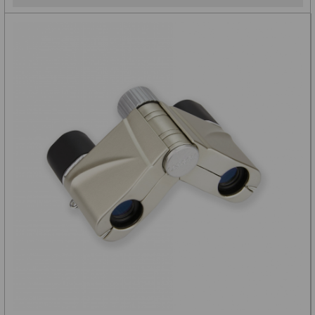
ZOOM
12
ED a Flat Field
12
Měřící, s mřížkou
6
Ostatní
30
Doplňky
1
Filtry
182
Měsíční a Polarizační
23
Sluneční
43
CLS a UHC
18
Širokopásmové
13