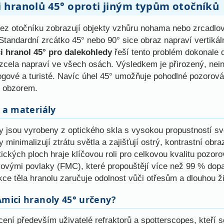
 hranolů 45° oproti jiným typům otočníků
ez otočníku zobrazují objekty vzhůru nohama nebo zrcadlov
tandardní zrcátko 45° nebo 90° sice obraz napraví vertikál
i hranol 45° pro dalekohledy
řeší tento problém dokonale d
 zcela napraví ve všech osách. Výsledkem je přirozený, nei
logové a turisté. Navíc úhel 45° umožňuje pohodlné pozorová
d obzorem.
 a materiály
ly jsou vyrobeny z optického skla s vysokou propustností sv
y minimalizují ztrátu světla a zajišťují ostrý, kontrastní ob
tických ploch hraje klíčovou roli pro celkovou kvalitu pozor
vými povlaky (FMC), které propouštějí více než 99 % dopa
e těla hranolu zaručuje odolnost vůči otřesům a dlouhou ži
Amici hranoly 45° určeny?
cení především uživatelé refraktorů a spotterscopes, kteří