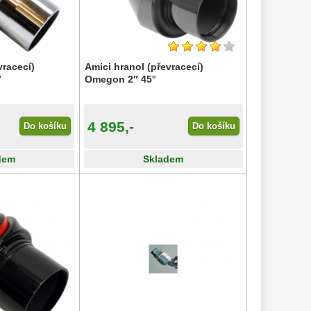
vracecí)
Amici hranol (převracecí)
″
Omegon 2″ 45°
4 895,-
Do košíku
Do košíku
dem
Skladem