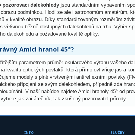
o pozorovací dalekohledy
jsou standardním vybavením spot
 obrazu podmínkou. Hodí se ale i astronomům amatérům, kteř
ů v kvalitě obrazu. Díky standardizovaným rozměrům závit
í s většinou běžně dostupných dalekohledů na trhu. Výběr s
ho dalekohledu a požadované kvalitě optiky.
rávný Amici hranol 45°?
ežitějším parametrem průměr okularového výtahu vašeho dal
na kvalitu optických povlaků, která přímo ovlivňuje jas a ko
čujeme modely s plně vrstvenými antireflexními povlaky (FM
nického připojení se svým dalekohledem, případně zda hran
loupínání. V naší nabídce najdete Amici hranoly 45° od pr
i vybere jak začátečník, tak zkušený pozorovatel přírody.
INFO
SLUŽBY