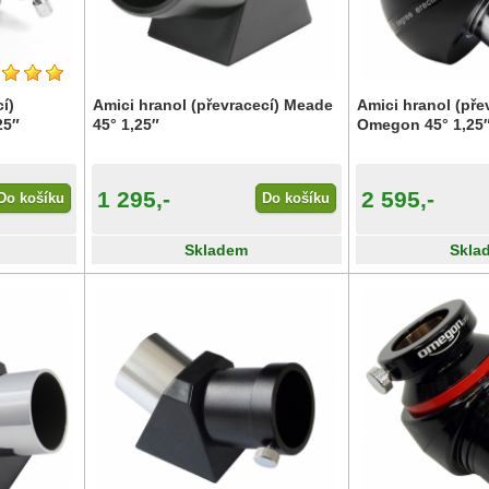
í)
Amici hranol (převracecí) Meade
Amici hranol (pře
25″
45° 1,25″
Omegon 45° 1,25
1 295,-
2 595,-
Do košíku
Do košíku
Skladem
Skla