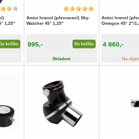
í)
Amici hranol (převracecí) Sky-
Amici hranol (pře
° 1,25″
Watcher 45° 1,25″
Omegon 45° 2″/1,
995,-
4 860,-
Do košíku
Do košíku
Skladem
Na obje