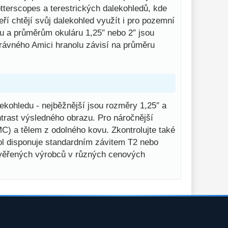
terscopes a terestrických dalekohledů, kde
í chtějí svůj dalekohled využít i pro pozemní
u a průměrům okuláru 1,25″ nebo 2″ jsou
právného Amici hranolu závisí na průměru
ekohledu - nejběžnější jsou rozměry 1,25″ a
ntrast výsledného obrazu. Pro náročnější
C) a tělem z odolného kovu. Zkontrolujte také
ol disponuje standardním závitem T2 nebo
ověřených výrobců v různých cenových