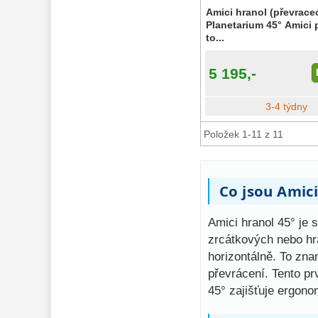
Amici hranol (převrace
Planetarium 45° Amici 
to...
5 195,-
3-4 týdny
Položek 1-11 z 11
Co jsou Amici
Amici hranol 45° je 
zrcátkových nebo hra
horizontálně. To zna
převrácení. Tento pr
45° zajišťuje ergono