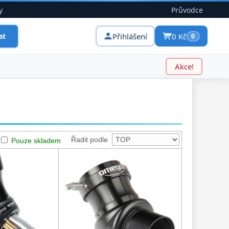
y
Průvodce
Přihlášení
0 Kč
at
0
Akce!
Řadit podle
Pouze skladem