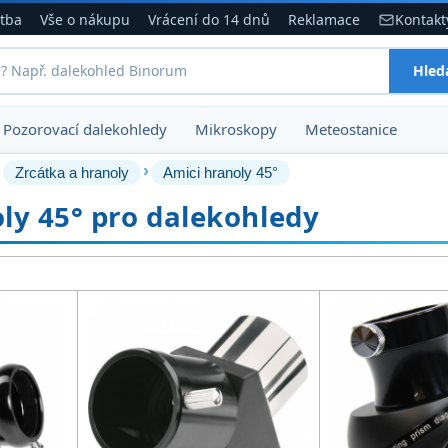
atba
Vše o nákupu
Vrácení do 14 dnů
Reklamace
Kontakt
Hled
Pozorovací dalekohledy
Mikroskopy
Meteostanice
›
›
Zrcátka a hranoly
Amici hranoly 45°
ly 45° pro dalekohledy