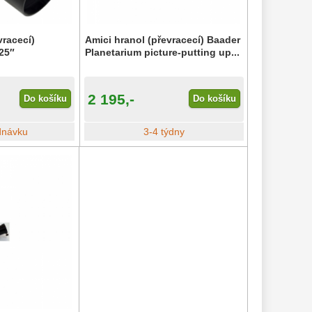
vracecí)
Amici hranol (převracecí) Baader
25″
Planetarium picture-putting up...
2 195,-
Do košíku
Do košíku
dnávku
3-4 týdny