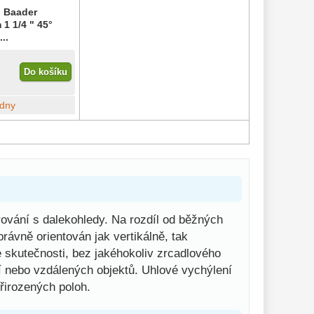
l Baader
 1 1/4 " 45°
..
Do košíku
ýdny
rování s dalekohledy. Na rozdíl od běžných
rávně orientován jak vertikálně, tak
e skutečnosti, bez jakéhokoliv zrcadlového
odí nebo vzdálených objektů. Uhlové vychýlení
řirozených poloh.