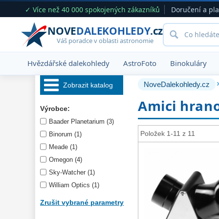
✓ Více než 40 000 spokojených zákazníků
Doručení a pl
NOVE
DALEKOHLEDY
.cz
Váš poradce v oblasti astronomie
Hvězdářské dalekohledy
AstroFoto
Binokuláry
NoveDalekohledy.cz
Zobrazit katalog
Amici hrano
Hvězdářské 
Výrobce:
dalekohledy 
222
Baader Planetarium (3)
Okuláry 
390
Položek 1-11 z 11
Binorum (1)
Meade (1)
Filtry 
182
Omegon (4)
Barlow čočky 
65
Sky-Watcher (1)
Hledáčky 
28
William Optics (1)
Příslušenství 
54
Zrušit vybrané parametry
Montáže 
93