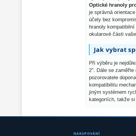
Optické hranoly pr
je správná orientace
účely bez kompromis
hranoly kompatibiln
okularové části vaše
Jak vybrat sp
Při výběru je nejdůl
2″. Dále se zaměřte 
pozorovatele doporu
kompatibilitu mecha
jiným systémem rych
kategoriích, takže s
NAKUPOVÁNÍ