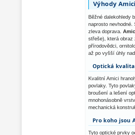
Výhody Amici
Běžné dalekohledy b
naprosto nevhodné. S
zleva doprava.
Amic
střeše), která obraz
přírodovědci, ornito
až po vyšší úhly na
Optická kvalita
Kvalitní Amici hrano
povlaky. Tyto povlak
broušení a lešení op
mnohonásobně vrstvo
mechanická konstrukc
Pro koho jsou 
Tyto optické prvky o