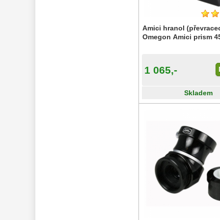
Příslušenství 
mikroskopů 
16
Amici hranol (převracec
Omegon Amici prism 45
Meteostanice 
52
Foto stativy 
10
1 065,-
Ostatní 
179
Skladem
Bazar 
11