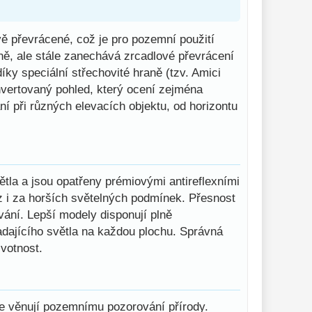
ě převrácené, což je pro pozemní použití
ně, ale stále zanechává zrcadlové převrácení
íky speciální střechovité hraně (tzv. Amici
nvertovaný pohled, který ocení zejména
ní při různých elevacích objektu, od horizontu
ětla a jsou opatřeny prémiovými antireflexními
raz i za horších světelných podmínek. Přesnost
ování. Lepší modely disponují plně
dajícího světla na každou plochu. Správná
votnost.
 se věnují pozemnímu pozorování přírody.