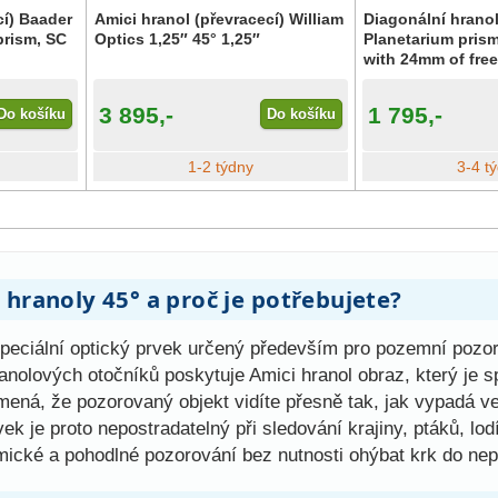
cí) Baader
Amici hranol (převracecí) William
Diagonální hrano
prism, SC
Optics 1,25″ 45° 1,25″
Planetarium prism
with 24mm of free.
3 895,-
1 795,-
Do košíku
Do košíku
1-2 týdny
3-4 t
 hranoly 45° a proč je potřebujete?
speciální optický prvek určený především pro pozemní pozo
nolových otočníků poskytuje Amici hranol obraz, který je sp
mená, že pozorovaný objekt vidíte přesně tak, jak vypadá v
vek je proto nepostradatelný při sledování krajiny, ptáků, l
mické a pohodlné pozorování bez nutnosti ohýbat krk do nep