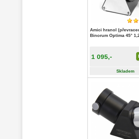
Seřízení 
22
Zrcátka a hranoly 
61
Amici hranol (převracec
Diagonální zrcátka
36
Binorum Optima 45° 1,
Diagonální hranoly
7
Amici hranoly 45°
11
Amici hranoly 90°
7
1 095,-
AstroFoto 
306
Skladem
Komponenty 
78
Pozorovací 
dalekohledy 
50
Binokulární 
dalekohledy 
285
Dálkoměry a Noční 
vidění 
17
Mikroskopy 
76