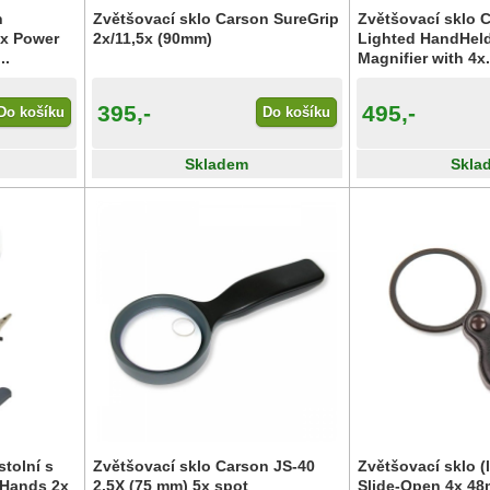
n
Zvětšovací sklo Carson SureGrip
Zvětšovací sklo 
x Power
2x/11,5x (90mm)
Lighted HandHel
..
Magnifier with 4x.
395,-
495,-
Do košíku
Do košíku
Skladem
Skla
stolní s
Zvětšovací sklo Carson JS-40
Zvětšovací sklo (
gHands 2x
2.5X (75 mm) 5x spot
Slide-Open 4x 4