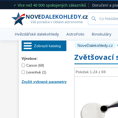
✓ Více než 40 000 spokojených zákazníků
Doručení a pl
NOVE
DALEKOHLEDY
.cz
Váš poradce v oblasti astronomie
Hvězdářské dalekohledy
AstroFoto
Binokuláry
NoveDalekohledy.cz
Zobrazit katalog
Zvětšovací 
Hvězdářské 
Výrobce:
dalekohledy 
222
Carson (68)
Okuláry 
390
Položek 1-24 z 69
Levenhuk (1)
Filtry 
181
Zrušit vybrané parametry
Barlow čočky 
65
Hledáčky 
28
Příslušenství 
54
Montáže 
93