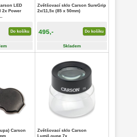
Carson LED
Zvětšovací sklo Carson SureGrip
d 2x Power
2x/11,5x (85 x 50mm)
..
495,-
Do košíku
Do košíku
dem
Skladem
lupa) Carson
Zvětšovací sklo Carson
8mm
LumiLoupe 7x