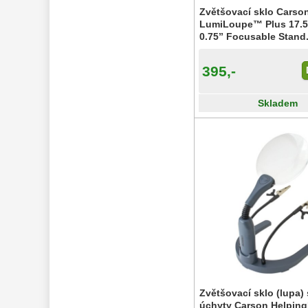
Zvětšovací sklo Carso
LumiLoupe™ Plus 17.5
0.75” Focusable Stand.
395,-
Skladem
Zvětšovací sklo (lupa) 
úchyty Carson Helpin