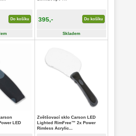
395,-
Do košíku
Do košíku
dem
Skladem
Carson
Zvětšovací sklo Carson LED
Power LED
Lighted RimFree™ 2x Power
Rimless Acrylic...