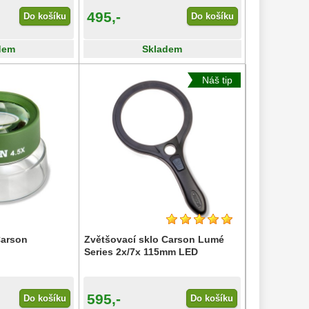
495,-
Do košíku
Do košíku
dem
Skladem
Náš tip
Carson
Zvětšovací sklo Carson Lumé
Series 2x/7x 115mm LED
595,-
Do košíku
Do košíku