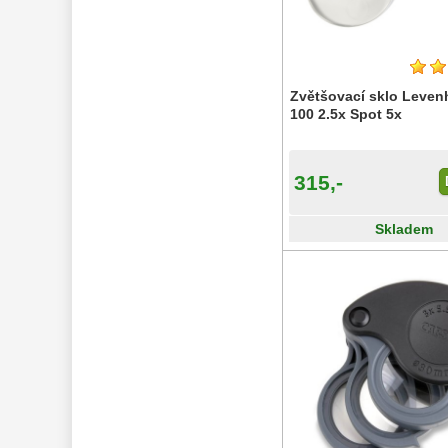
Seřízení 
22
Zrcátka a hranoly 
61
Zvětšovací sklo Leve
AstroFoto 
306
100 2.5x Spot 5x
Komponenty 
78
Pozorovací 
315,-
dalekohledy 
50
Skladem
Binokulární 
dalekohledy 
285
Dálkoměry a Noční 
vidění 
17
Mikroskopy 
76
Příslušenství 
mikroskopů 
16
Meteostanice 
52