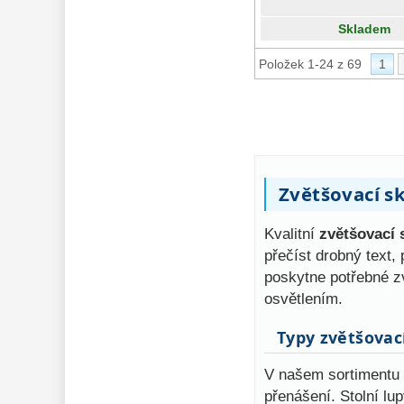
Skladem
Položek 1-24 z 69
1
Zvětšovací sk
Kvalitní
zvětšovací 
přečíst drobný text
poskytne potřebné z
osvětlením.
Typy zvětšovací
V našem sortimentu n
přenášení. Stolní lu