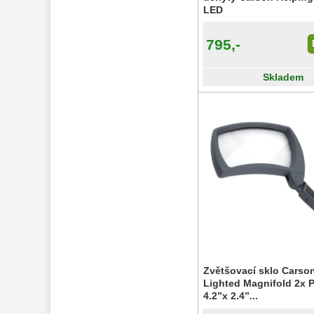
LED
795,-
Skladem
Zvětšovací sklo Carso
Lighted Magnifold 2x 
4.2”x 2.4”...