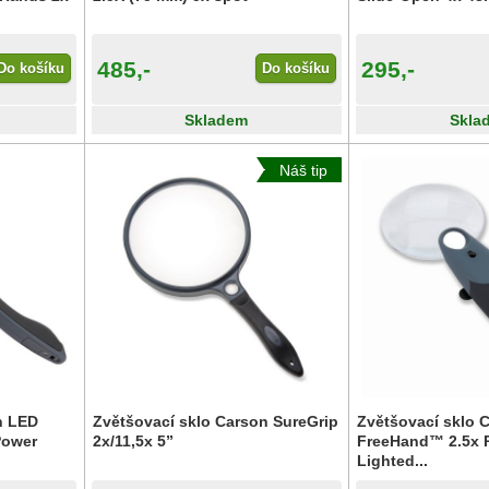
485,-
295,-
Do košíku
Do košíku
Skladem
Skla
Náš tip
n LED
Zvětšovací sklo Carson SureGrip
Zvětšovací sklo 
Power
2x/11,5x 5”
FreeHand™ 2.5x 
Lighted...