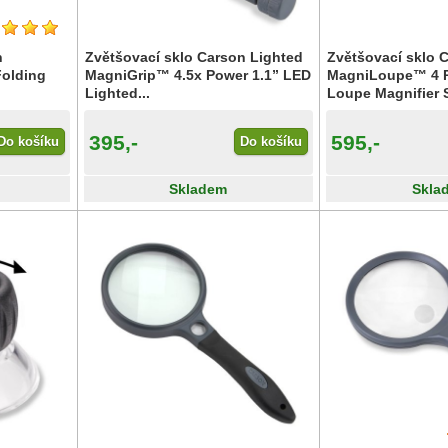
n
Zvětšovací sklo Carson Lighted
Zvětšovací sklo 
Folding
MagniGrip™ 4.5x Power 1.1” LED
MagniLoupe™ 4 P
Lighted...
Loupe Magnifier Se
395,-
595,-
Do košíku
Do košíku
Skladem
Skla