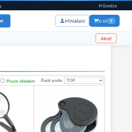
y
Průvodce
Přihlášení
0 Kč
at
0
Akce!
Řadit podle
Pouze skladem