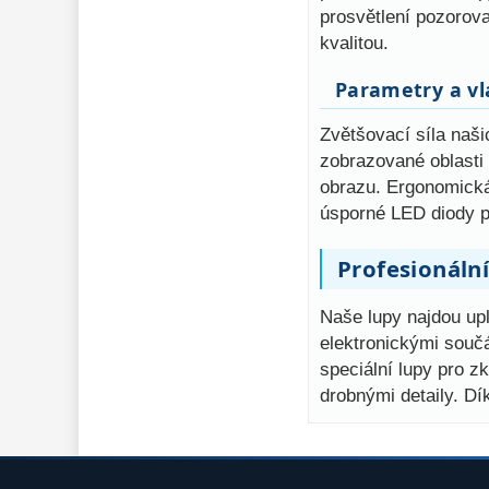
prosvětlení pozorova
kvalitou.
Parametry a vl
Zvětšovací síla naši
zobrazované oblasti -
obrazu. Ergonomická
úsporné LED diody pr
Profesionální
Naše lupy najdou upl
elektronickými součá
speciální lupy pro z
drobnými detaily. Dí