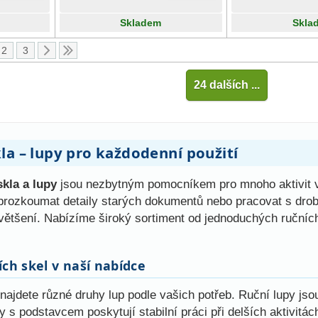
Skladem
Skla
2
3
24 dalších ...
la – lupy pro každodenní použití
skla a lupy
jsou nezbytným pomocníkem pro mnoho aktivit v 
, prozkoumat detaily starých dokumentů nebo pracovat s dr
většení. Nabízíme široký sortiment od jednoduchých ručníc
ch skel v naší nabídce
ajdete různé druhy lup podle vašich potřeb. Ruční lupy jso
py s podstavcem poskytují stabilní práci při delších aktivitá