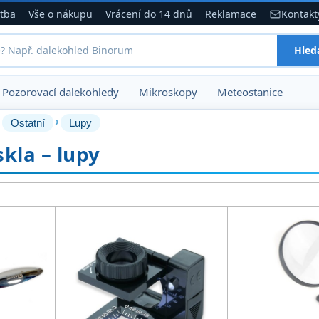
atba
Vše o nákupu
Vrácení do 14 dnů
Reklamace
Kontakt
Hled
Pozorovací dalekohledy
Mikroskopy
Meteostanice
›
›
Ostatní
Lupy
skla – lupy