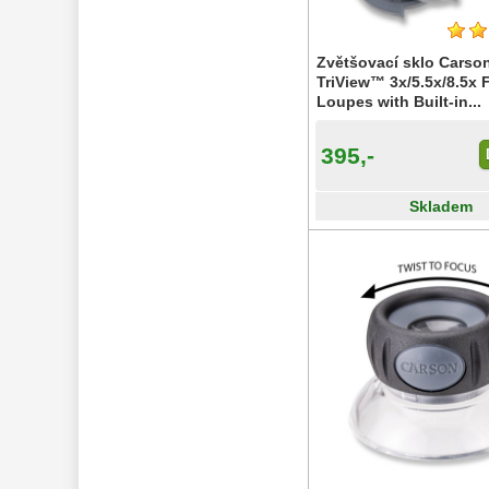
Foto stativy 
10
Ostatní 
Zvětšovací sklo Carso
179
TriView™ 3x/5.5x/8.5x 
Literatura
11
Loupes with Built-in...
Lupy
69
Dárkové poukazy
29
395,-
Kufry a tašky
64
Ostatní
6
Skladem
Bazar 
11