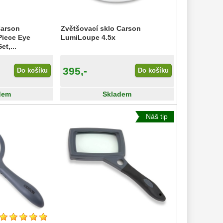
Carson
Zvětšovací sklo Carson
iece Eye
LumiLoupe 4.5x
t,...
395,-
Do košíku
Do košíku
dem
Skladem
Náš tip