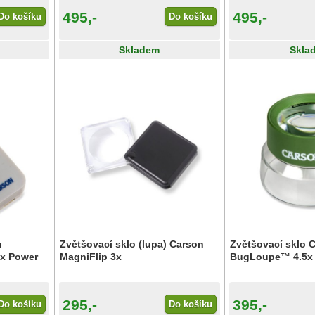
495,-
495,-
Do košíku
Do košíku
Skladem
Skla
n
Zvětšovací sklo (lupa) Carson
Zvětšovací sklo 
7x Power
MagniFlip 3x
BugLoupe™ 4.5x
295,-
395,-
Do košíku
Do košíku