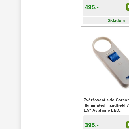
495,-
Skladem
Zvětšovací sklo Carso
Illuminated Handheld 
1.5″ Aspheric LED...
395,-