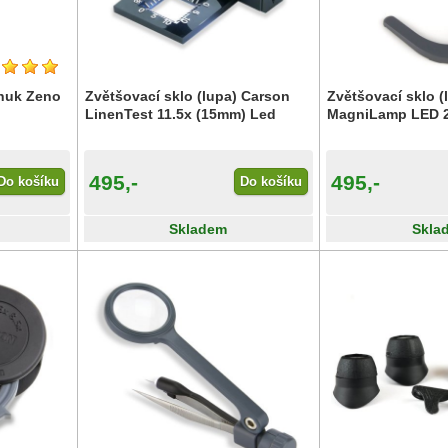
nhuk Zeno
Zvětšovací sklo (lupa) Carson
Zvětšovací sklo (
LinenTest 11.5x (15mm) Led
MagniLamp LED 
495,-
495,-
Do košíku
Do košíku
Skladem
Skla