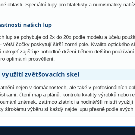
né oblasti. Speciální lupy pro filatelisty a numismatiky nab
astnosti našich lup
ch lup se pohybuje od 2x do 20x podle modelu a účelu použit
 větší čočky poskytují širší zorné pole. Kvalita optického sk
 rukojeť zajišťuje pohodlné držení během delšího používání
o optimální prosvětlení.
 využití zvětšovacích skel
atnění nejen v domácnostech, ale také v profesionálních ob
stkami, čtení map a plánů, kontrolu kvality výrobků nebo re
koumání známek, zatímco zlatníci a hodinářští mistři využi
ky širokému výběru si každý najde lupu přesně podle svých 