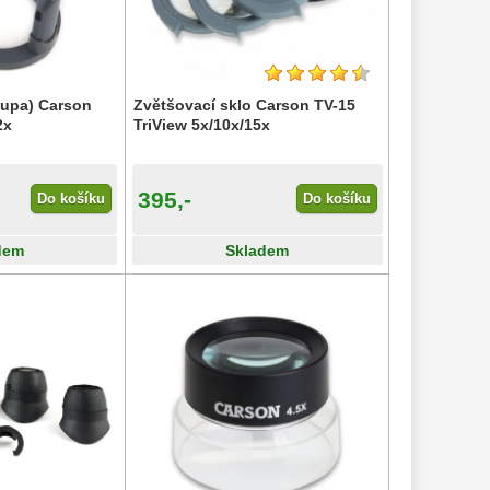
lupa) Carson
Zvětšovací sklo Carson TV-15
2x
TriView 5x/10x/15x
395,-
Do košíku
Do košíku
dem
Skladem