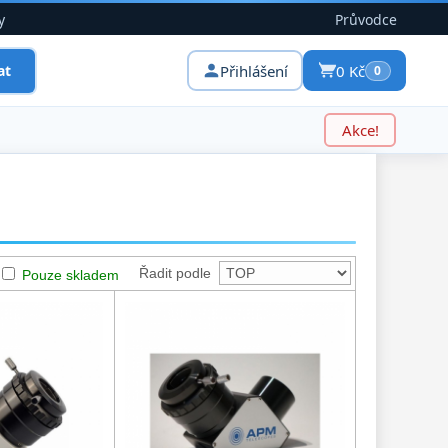
y
Průvodce
Přihlášení
0 Kč
at
0
Akce!
Řadit podle
Pouze skladem