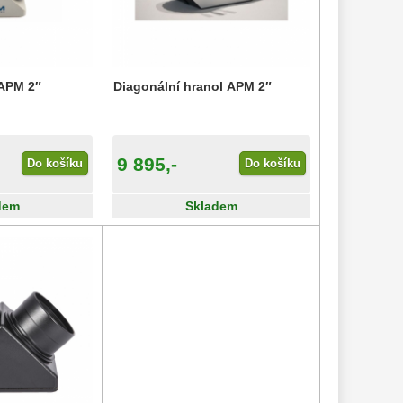
 APM 2″
Diagonální hranol APM 2″
9 895,-
Do košíku
Do košíku
dem
Skladem