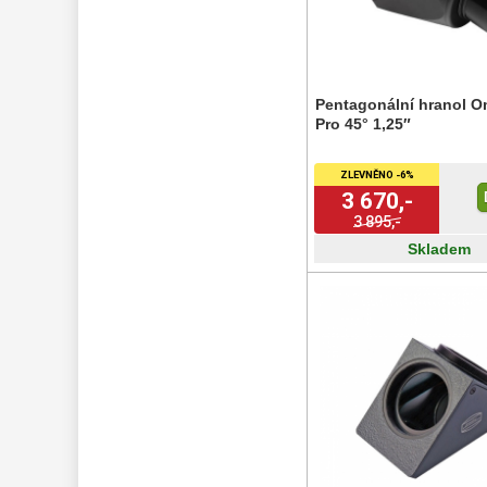
Seřízení 
22
Zrcátka a hranoly 
61
Pentagonální hranol 
Diagonální zrcátka
36
Pro 45° 1,25″
Diagonální hranoly
7
Amici hranoly 45°
11
ZLEVNĚNO -6%
Amici hranoly 90°
7
3 670,-
3 895,-
AstroFoto 
306
Skladem
Komponenty 
78
Pozorovací 
dalekohledy 
50
Binokulární 
dalekohledy 
285
Dálkoměry a Noční 
vidění 
17
Mikroskopy 
76