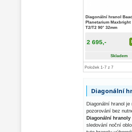
Příslušenství 
mikroskopů 
16
Diagonální hranol Baa
Planetarium Maxbright
Meteostanice 
52
T2/T2 90° 32mm
Foto stativy 
10
2 695,-
Ostatní 
179
Skladem
Bazar 
11
Položek 1-7 z 7
Diagonální h
Diagonální hranol j
pozorování bez nutn
Diagonální hranoly
sledování noční obl