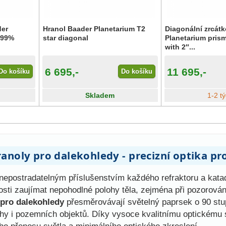
der
Hranol Baader Planetarium T2
Diagonální zrcát
 99%
star diagonal
Planetarium prism
with 2″...
6 695,-
11 695,-
Do košíku
Do košíku
Skladem
1-2 t
ranoly pro dalekohledy - precizní optika p
e nepostradatelným příslušenstvím každého refraktoru a kat
osti zaujímat nepohodlné polohy těla, zejména při pozorov
 pro dalekohledy
přesměrovávají světelný paprsek o 90 stup
ohy i pozemních objektů. Díky vysoce kvalitnímu optickému 