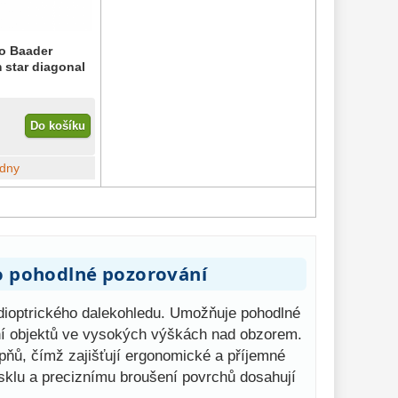
ko Baader
 star diagonal
Do košíku
ýdny
ro pohodlné pozorování
adioptrického dalekohledu. Umožňuje pohodlné
ání objektů ve vysokých výškách nad obzorem.
ňů, čímž zajišťují ergonomické a příjemné
sklu a preciznímu broušení povrchů dosahují