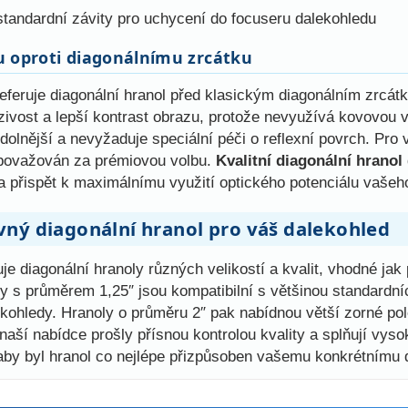
 standardní závity pro uchycení do focuseru dalekohledu
 oproti diagonálnímu zrcátku
feruje diagonální hranol před klasickým diagonálním zrcátk
zivost a lepší kontrast obrazu, protože nevyužívá kovovou 
olnější a nevyžaduje speciální péči o reflexní povrch. Pro 
 považován za prémiovou volbu.
Kvalitní diagonální hranol
a přispět k maximálnímu využití optického potenciálu vašeh
vný diagonální hranol pro váš dalekohled
e diagonální hranoly různých velikostí a kvalit, vhodné jak
y s průměrem 1,25″ jsou kompatibilní s většinou standardníc
ekohledy. Hranoly o průměru 2″ pak nabídnou větší zorné pol
aší nabídce prošly přísnou kontrolou kvality a splňují vyso
aby byl hranol co nejlépe přizpůsoben vašemu konkrétnímu 