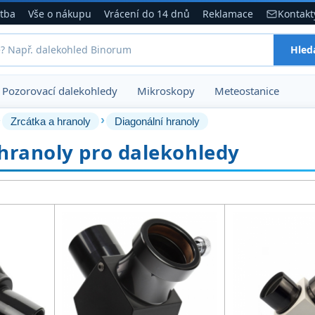
atba
Vše o nákupu
Vrácení do 14 dnů
Reklamace
Kontakt
Hled
Pozorovací dalekohledy
Mikroskopy
Meteostanice
›
›
Zrcátka a hranoly
Diagonální hranoly
hranoly pro dalekohledy