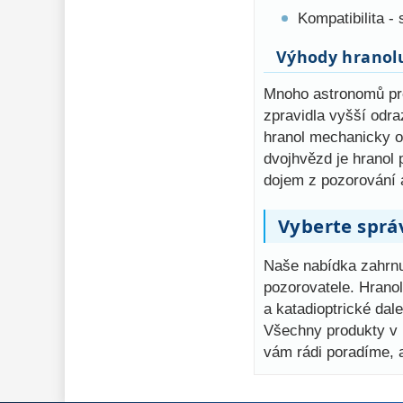
Kompatibilita -
Výhody hranolu
Mnoho astronomů pre
zpravidla vyšší odra
hranol mechanicky od
dvojhvězd je hranol
dojem z pozorování 
Vyberte sprá
Naše nabídka zahrnuj
pozorovatele. Hranol
a katadioptrické dal
Všechny produkty v n
vám rádi poradíme, 