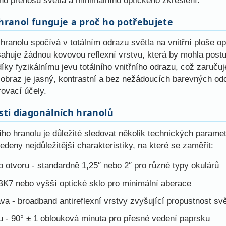
ho přenosu světla a minimálního optického zkreslení.
 hranol funguje a proč ho potřebujete
 hranolu spočívá v totálním odrazu světla na vnitřní ploše op
sahuje žádnou kovovou reflexní vrstvu, která by mohla post
íky fyzikálnímu jevu totálního vnitřního odrazu, což zaručuje
 obraz je jasný, kontrastní a bez nežádoucích barevných odch
ovací účely.
sti diagonálních hranolů
ího hranolu je důležité sledovat několik technických paramet
edeny nejdůležitější charakteristiky, na které se zaměřit:
 otvoru - standardně 1,25″ nebo 2″ pro různé typy okulárů
 BK7 nebo vyšší optické sklo pro minimální aberace
a - broadband antireflexní vrstvy zvyšující propustnost svě
u - 90° ± 1 oblouková minuta pro přesné vedení paprsku