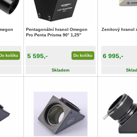
Omegon
Pentagonální hranol Omegon
Zenitový hranol
Pro Penta Prisma 90° 1,25″
5 595,-
6 995,-
Do košíku
Do košíku
Skladem
Skla