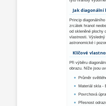
tyto hranoly výborné
Jak diagonální
Princip diagonálního
zrcátek hranol neob
od skleněné plochy d
vlastnosti. Výsledný
astronomické i pozor
Klíčové vlastno
Při výběru diagonáln
obrazu. Níže jsou uv
Průměr světlého
Materiál skla -
Povrchová úprav
Přesnost odraz