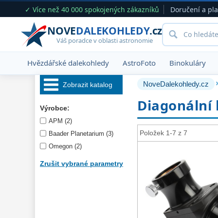
✓ Více než 40 000 spokojených zákazníků
Doručení a pl
NOVE
DALEKOHLEDY
.cz
Váš poradce v oblasti astronomie
Hvězdářské dalekohledy
AstroFoto
Binokuláry
NoveDalekohledy.cz
Zobrazit katalog
Diagonální 
Hvězdářské 
Výrobce:
dalekohledy 
222
APM (2)
Okuláry 
390
Položek 1-7 z 7
Baader Planetarium (3)
Omegon (2)
Filtry 
181
Zrušit vybrané parametry
Barlow čočky 
65
Hledáčky 
28
Příslušenství 
54
Montáže 
93