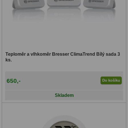
Hledáčky
28
Optické hledáčky
15
Red Dot hledáčky
6
Sluneční hledáčky
3
Teploměr a vlhkoměr Bresser ClimaTrend Bílý sada 3
ks.
Úchyty a držáky hledáčků
4
Příslušenství
54
650,-
Do košíku
Redukce 1,25" a 2"
17
Skladem
Svítilny
5
Čištění
28
Binohlavy
3