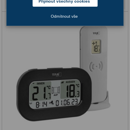
Přijmout všechny cookies
Skladem
Ostatní
179
Odmítnout vše
Literatura
11
Lupy
69
Dárkové poukazy
29
Kufry a tašky
64
Ostatní
6
Bazar
11
Dalekohledy
8
Okuláry
1
Ostatní
2