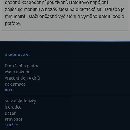
snadné každodenní používání. Bateriové napájení
zajišťuje mobilitu a nezávislost na elektrické síti. Údržba je
minimální - stačí občasné vyčištění a výměna baterií podle
potřeby.
NAKUPOVÁNÍ
Doručení a platba
Vše o nákupu
Vrácení do 14 dnů
Reklamace
INFO
Stav objednávky
iPoradce
Bazar
Průvodce
SLUŽBY