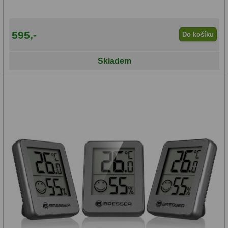
Binokulární dalekohledy
285
595,-
Do košíku
Astronomické
44
Skladem
Lovecké a turistické
114
Univerzální
38
Kapesní
14
Dětské
7
Námořní
12
Sportovní
54
Divadelní
2
Dálkoměry a Noční vidění
17