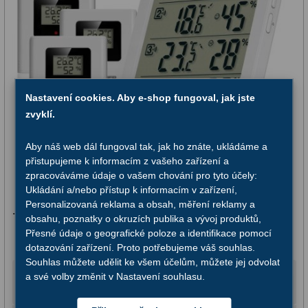
Kamery
3
Preparáty
2
Sklíčka
8
Mikroskopicke sady
3
Nastavení cookies. Aby e-shop fungoval, jak jste
zvyklí.
Meteostanice
52
Aby náš web dál fungoval tak, jak ho znáte, ukládáme a
Domácí
21
přistupujeme k informacím z vašeho zařízení a
zpracováváme údaje o vašem chování pro tyto účely:
Pokročilé
5
Ukládání a/nebo přístup k informacím v zařízení,
Personalizovaná reklama a obsah, měření reklamy a
Profesionální
9
Teploměr a vlhkoměr Bresser Quadro NV
obsahu, poznatky o okruzích publika a vývoj produktů,
Přesné údaje o geografické poloze a identifikace pomocí
Čidla
2
dotazování zařízení. Proto potřebujeme váš souhlas.
Souhlas můžete udělit ke všem účelům, můžete jej odvolat
Teploměry a vlhkoměry
15
a své volby změnit v Nastavení souhlasu.
895,-
Do košíku
Foto stativy
10