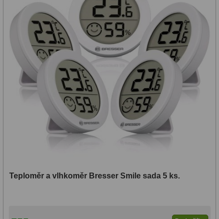
Ostatní
1
Montáže
93
Azimutální AZ
5
Paralaktické EQ
19
Fotografické montáže
5
Stativy a pilíře
3
Objímky
10
Motory a pohony
13
Teploměr a vlhkoměr Bresser Smile sada 5 ks.
Upínací prvky
13
Závaží
3