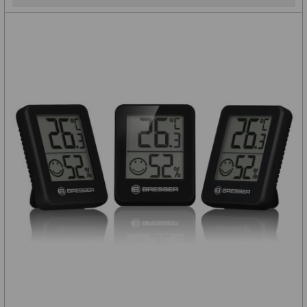
ZOOM
12
ED a Flat Field
12
Měřící, s mřížkou
6
Ostatní
30
Doplňky
1
Filtry
181
Měsíční a Polarizační
23
Sluneční
42
CLS a UHC
18
Širokopásmové
13