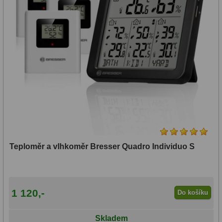
14
OTA - pouze optika
43
Dnů
Sluneční
1
Reklamace
Do 3000 Kč
24
Stav
Do 6000 Kč
37
Objednávky
Do 10000 Kč
41
IPoradce
Okuláry
390
Bazar
Plössl a Super Plössl
120
Teploměr a vlhkoměr Bresser Quadro Individuo S
Kontakty
WA (52°-60°)
64
SWA (62°-78°)
101
1 120,-
Do košíku
UWA (80°-98°)
27
Skladem
XWA (100°-120°)
17