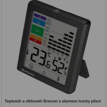
Primární zrcadla
9
Sekundární zrcadla
6
Adaptéry k okulárovým
výtahům
8
Pozorovací dalekohledy
50
Kompaktní
3
Turistické
9
Pro pozorování přírody a
ornitologie
17
Monokuláry
20
Teploměr a vlhkoměr Bresser s alarmem tvorby plísní
Dárkové
1