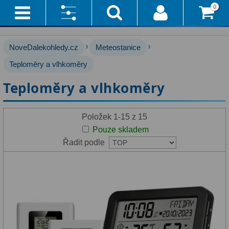
0
Přihlášení
Akce!
Výrobce:
›
›
NoveDalekohledy.cz
Meteostanice
Affiliate
Hvězdářské dalekohledy
Teploměry a vlhkoměry
222
Bresser
Teploměry a vlhkoměry
(9)
Průvodce
Pro začátečníky
67
TFA
Pro děti
30
Doručení
Položek 1-15 z 15
A
(6)
Pouze skladem
Čočkové
60
Platba
Řadit podle
Zrcadlové
65
Zrušit
Vše
vybrané
O
Katadioptrické
7
parametry
Nákupu
ED / Apochromáty
33
Vrácení
Ritchey-Chrétien
13
Do