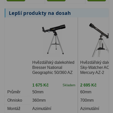
Lepší produkty na dosah
Hvězdářský dalekohled
Hvězdářský dalek
Bresser National
Sky-Watcher AC 6
Geographic 50/360 AZ
Mercury AZ-2
1 675 Kč
2 695 Kč
Skladem
S
Průměr
50mm
60mm
Ohnisko
360mm
700mm
Montáž
Azimutální
Azimutální