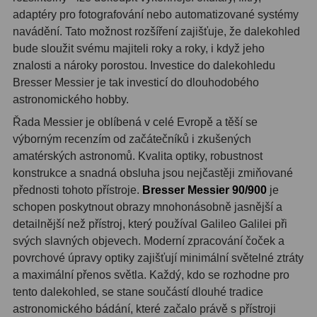
adaptéry pro fotografování nebo automatizované systémy
Binokulární dalekohledy
285
navádění. Tato možnost rozšíření zajišťuje, že dalekohled
bude sloužit svému majiteli roky a roky, i když jeho
Astronomické
44
znalosti a nároky porostou. Investice do dalekohledu
Bresser Messier je tak investicí do dlouhodobého
Lovecké a turistické
114
astronomického hobby.
Univerzální
38
Řada Messier je oblíbená v celé Evropě a těší se
výborným recenzím od začátečníků i zkušených
Kapesní
14
amatérských astronomů. Kvalita optiky, robustnost
konstrukce a snadná obsluha jsou nejčastěji zmiňované
Dětské
7
přednosti tohoto přístroje.
Bresser Messier 90/900
je
Námořní
12
schopen poskytnout obrazy mnohonásobně jasnější a
detailnější než přístroj, který používal Galileo Galilei při
Sportovní
54
svých slavných objevech. Moderní zpracování čoček a
povrchové úpravy optiky zajišťují minimální světelné ztráty
Divadelní
2
a maximální přenos světla. Každý, kdo se rozhodne pro
tento dalekohled, se stane součástí dlouhé tradice
Dálkoměry a Noční vidění
17
astronomického bádání, které začalo právě s přístroji