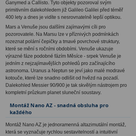
Ganymed a Callisto. Tyto objekty pozoroval svým
Ostatní
22
primitivním dalekohledem již Galileo Galilei před téměř
Seřízení
22
400 lety a dnes je vidíte s nesrovnatelně lepší optikou.
Mars a Venuše jsou dalšími zajímavými cíli pro
Laserové kolimátory
6
pozorovatele. Na Marsu lze v příznivých podmínkách
rozeznat polární čepičky a tmavé povrchové struktury,
Optické kolimátory
11
které se mění s ročními obdobími. Venuše ukazuje
výrazné fáze podobné fázím Měsíce - srpek Venuše je
Umělé hvězdy
5
jedním z nejzajímavějších pohledů pro začínajícího
Zrcátka a hranoly
61
astronoma. Uranus a Neptun se jeví jako malé modravé
kotouče, které lze snadno odlišit od hvězd na pozadí.
Diagonální zrcátka
36
Dalekohled Messier 90/900 je tak skvělým nástrojem pro
kompletní průzkum planet sluneční soustavy.
Diagonální hranoly
7
Montáž Nano AZ - snadná obsluha pro
Amici hranoly 45°
11
každého
Amici hranoly 90°
7
Montáž Nano AZ je jednoramenná altazimutální montáž,
která se vyznačuje rychlou sestavitelností a intuitivní