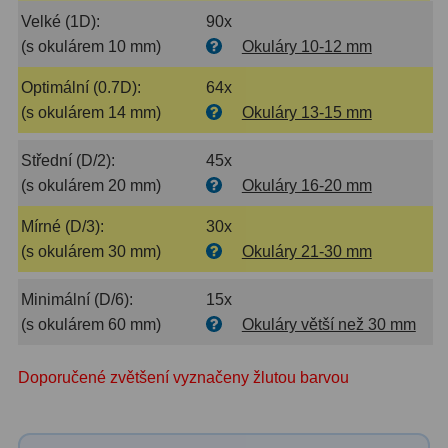
Velké (1D):
90x
Ostatní
179
(s okulárem 10 mm)
Okuláry 10-12 mm
Literatura
11
Optimální (0.7D):
64x
(s okulárem 14 mm)
Okuláry 13-15 mm
Lupy
69
Střední (D/2):
45x
Dárkové poukazy
29
(s okulárem 20 mm)
Okuláry 16-20 mm
Kufry a tašky
64
Mírné (D/3):
30x
(s okulárem 30 mm)
Okuláry 21-30 mm
Ostatní
6
Minimální (D/6):
15x
Bazar
11
(s okulárem 60 mm)
Okuláry větší než 30 mm
Dalekohledy
8
Doporučené zvětšení vyznačeny žlutou barvou
Okuláry
1
Ostatní
2