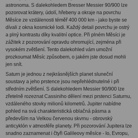
astronoma. S dalekohledem Bresser Messier 90/900 lze
Ostatní
1
pozorovat krátery, údolí, hřebeny a okraje na povrchu
Měsíce ze vzdálenosti téměř 400 000 km - jako byste se
Montáže
93
dívali z okna kosmické lodi. Každý detail povrchu je ostrý
a plný kontrastu díky kvalitní optice. Při plném Měsíci je
Azimutální AZ
5
zážitek z pozorování opravdu ohromující, zejména při
vysokém zvětšení. Tento dalekohled vám umožní
Paralaktické EQ
19
prozkoumat Měsíc způsobem, o jakém jste dosud mohli
Fotografické montáže
5
jen snít.
Saturn je jednou z nejkrásnějších planet sluneční
Stativy a pilíře
3
soustavy a jeho prstence jsou nepřehlédnutelné i při
středním zvětšení. S dalekohledem Messier 90/900 lze
Objímky
10
zřetelně rozeznat Cassiniho dělení mezi prstenci Saturnu,
Motory a pohony
13
vzdáleného stovky milionů kilometrů. Jupiter nabídne
pohled na svá charakteristická oblačná pásma a
Upínací prvky
13
především na Velkou červenou skvrnu - obrovský
anticyklón v atmosféře planety. Při pozorování Jupitera lze
Závaží
3
snadno zaznamenat i čtyři Galileovy měsíce - Io, Evropu,