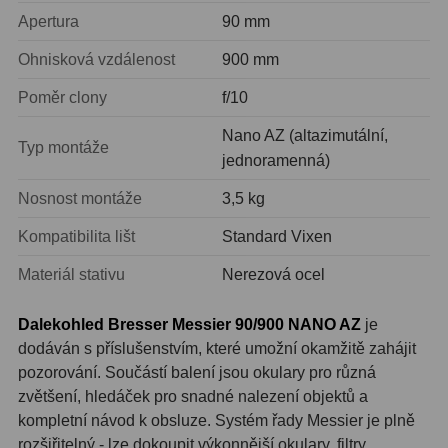
Apertura
90 mm
Primární zrcadla
9
Ohnisková vzdálenost
900 mm
Sekundární zrcadla
6
Poměr clony
f/10
Adaptéry k okulárovým
Nano AZ (altazimutální,
Typ montáže
výtahům
8
jednoramenná)
Pozorovací dalekohledy
50
Nosnost montáže
3,5 kg
Kompatibilita lišt
Standard Vixen
Kompaktní
3
Materiál stativu
Nerezová ocel
Turistické
9
Dalekohled Bresser Messier 90/900 NANO AZ
je
Pro pozorování přírody a
dodáván s příslušenstvím, které umožní okamžitě zahájit
ornitologie
17
pozorování. Součástí balení jsou okulary pro různá
Monokuláry
20
zvětšení, hledáček pro snadné nalezení objektů a
kompletní návod k obsluze. Systém řady Messier je plně
Dárkové
1
rozšiřitelný - lze dokoupit výkonnější okulary, filtry,