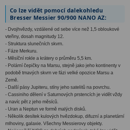
Co lze vidět pomocí dalekohledu
Bresser Messier 90/900 NANO AZ:
- Dvojhvězdy, vzdálené od sebe více než 1,5 obloukové
vteřiny, dosah magnitudy 12.
- Struktura slunečních skvrn.
- Fáze Merkuru.
- Měsíční rokle a krátery o průměru 5,5 km.
- Polární čepičky na Marsu, stejně jako jeho kontinenty v
podobě tmavých skvrn ve fázi velké opozice Marsu a
Země.
- Další pásy Jupiteru, stíny jeho satelitů na povrchu.
- Cassiniho dělení v Saturnových prstencích je vidět vždy
a navíc pět z jeho měsíců.
- Uran a Neptun ve formě malých disků.
- Několik desítek kulových hvězdokup, difuzní a planetární
mlhoviny, galaxie. Všechny Messierovy objekty.