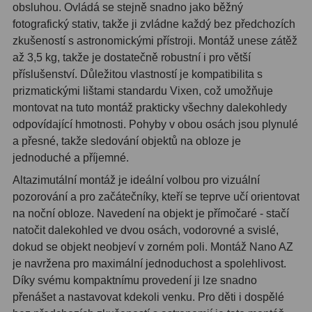
AstroFoto
306
obsluhou. Ovládá se stejně snadno jako běžný
fotografický stativ, takže ji zvládne každý bez předchozích
Planetární kamery
19
zkušeností s astronomickými přístroji. Montáž unese zátěž
až 3,5 kg, takže je dostatečně robustní i pro větší
Deep-Sky kamery
28
příslušenství. Důležitou vlastností je kompatibilita s
prizmatickými lištami standardu Vixen, což umožňuje
Guiding kamery
14
montovat na tuto montáž prakticky všechny dalekohledy
T-kroužky
16
odpovídající hmotnosti. Pohyby v obou osách jsou plynulé
a přesné, takže sledování objektů na obloze je
Adaptéry projekční
11
jednoduché a příjemné.
Adaptéry T2
39
Altazimutální montáž je ideální volbou pro vizuální
pozorování a pro začátečníky, kteří se teprve učí orientovat
Adaptéry M48
33
na noční obloze. Navedení na objekt je přímočaré - stačí
natočit dalekohled ve dvou osách, vodorovné a svislé,
Filtry L-RGB
7
dokud se objekt neobjeví v zorném poli. Montáž Nano AZ
je navržena pro maximální jednoduchost a spolehlivost.
Filtry IR-Pass
6
Díky svému kompaktnímu provedení ji lze snadno
Filtry IR-Block
10
přenášet a nastavovat kdekoli venku. Pro děti i dospělé