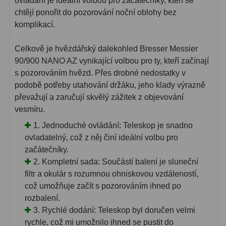
ovládání je ideální volbou pro začátečníky, kteří se
chtějí ponořit do pozorování noční oblohy bez
komplikací.
Celkově je hvězdářský dalekohled Bresser Messier
90/900 NANO AZ vynikající volbou pro ty, kteří začínají
s pozorováním hvězd. Přes drobné nedostatky v
podobě potřeby utahování držáku, jeho klady výrazně
převažují a zaručují skvělý zážitek z objevování
vesmíru.
1. Jednoduché ovládání: Teleskop je snadno
ovladatelný, což z něj činí ideální volbu pro
začátečníky.
2. Kompletní sada: Součástí balení je sluneční
filtr a okulár s rozumnou ohniskovou vzdáleností,
což umožňuje začít s pozorováním ihned po
rozbalení.
3. Rychlé dodání: Teleskop byl doručen velmi
rychle, což mi umožnilo ihned se pustit do