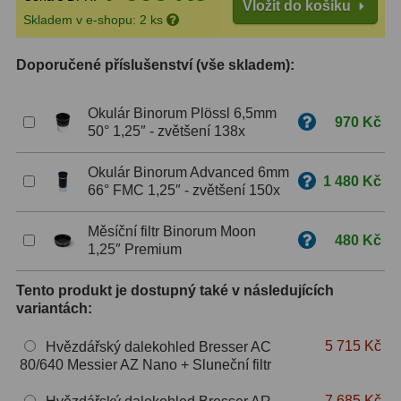
Vložit do košíku
Skladem v e-shopu: 2 ks
ZOOM
12
Doporučené příslušenství (vše skladem):
ED a Flat Field
12
Měřící, s mřížkou
6
Okulár Binorum Plössl 6,5mm
970 Kč
50° 1,25″ - zvětšení 138x
Ostatní
30
Okulár Binorum Advanced 6mm
1 480 Kč
Doplňky
1
66° FMC 1,25″ - zvětšení 150x
Filtry
181
Měsíční filtr Binorum Moon
480 Kč
1,25″ Premium
Měsíční a Polarizační
23
Tento produkt je dostupný také v následujících
Sluneční
42
variantách:
CLS a UHC
18
5 715 Kč
Hvězdářský dalekohled Bresser AC
80/640 Messier AZ Nano + Sluneční filtr
Širokopásmové
13
7 685 Kč