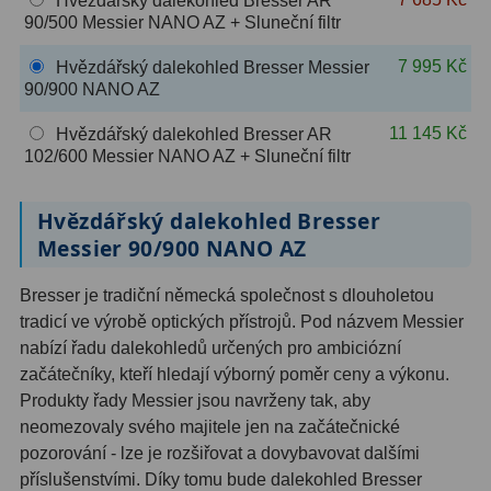
Hvězdářský dalekohled Bresser AR
OIII
9
90/500 Messier NANO AZ + Sluneční filtr
7 995 Kč
Hvězdářský dalekohled Bresser Messier
Hβ
6
90/900 NANO AZ
SII
2
11 145 Kč
Hvězdářský dalekohled Bresser AR
102/600 Messier NANO AZ + Sluneční filtr
Planetární
2
Barevné
66
Hvězdářský dalekohled Bresser
Messier 90/900 NANO AZ
Barlow čočky
65
Bresser je tradiční německá společnost s dlouholetou
Barlow 2x
38
tradicí ve výrobě optických přístrojů. Pod názvem Messier
nabízí řadu dalekohledů určených pro ambiciózní
Barlow 3x
12
začátečníky, kteří hledají výborný poměr ceny a výkonu.
Barlow 4x
3
Produkty řady Messier jsou navrženy tak, aby
neomezovaly svého majitele jen na začátečnické
Barlow 5x
8
pozorování - lze je rozšiřovat a dovybavovat dalšími
příslušenstvími. Díky tomu bude dalekohled Bresser
Převracecí
4