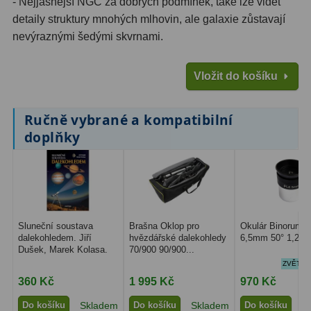
- Nejjasnější NGC za dobrých podmínek, také lze vidět
detaily struktury mnohých mlhovin, ale galaxie zůstavají
nevýraznými šedými skvrnami.
Vložit do košíku
Ručně vybrané a kompatibilní
doplňky
Sluneční soustava
Brašna Oklop pro
Okulár Binorum P
dalekohledem. Jiří
hvězdářské dalekohledy
6,5mm 50° 1,25″
Dušek, Marek Kolasa.
70/900 90/900...
ZVĚTŠEN
360 Kč
1 995 Kč
970 Kč
Do košíku
Skladem
Do košíku
Skladem
Do košíku
S