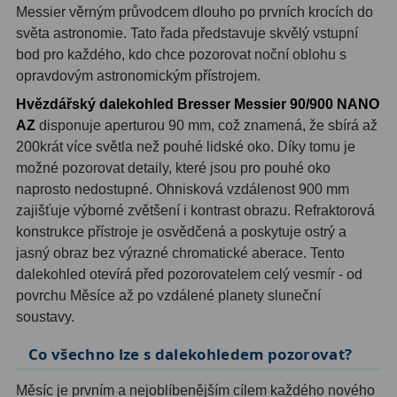
Messier věrným průvodcem dlouho po prvních krocích do
světa astronomie. Tato řada představuje skvělý vstupní
Hledáčky
28
bod pro každého, kdo chce pozorovat noční oblohu s
opravdovým astronomickým přístrojem.
Optické hledáčky
15
Hvězdářský dalekohled Bresser Messier 90/900 NANO
Red Dot hledáčky
6
AZ
disponuje aperturou 90 mm, což znamená, že sbírá až
200krát více světla než pouhé lidské oko. Díky tomu je
Sluneční hledáčky
3
možné pozorovat detaily, které jsou pro pouhé oko
naprosto nedostupné. Ohnisková vzdálenost 900 mm
Úchyty a držáky hledáčků
4
zajišťuje výborné zvětšení i kontrast obrazu. Refraktorová
konstrukce přístroje je osvědčená a poskytuje ostrý a
Příslušenství
54
jasný obraz bez výrazné chromatické aberace. Tento
dalekohled otevírá před pozorovatelem celý vesmír - od
Redukce 1,25" a 2"
17
povrchu Měsíce až po vzdálené planety sluneční
Svítilny
5
soustavy.
Čištění
28
Co všechno lze s dalekohledem pozorovat?
Binohlavy
3
Měsíc je prvním a nejoblíbenějším cílem každého nového