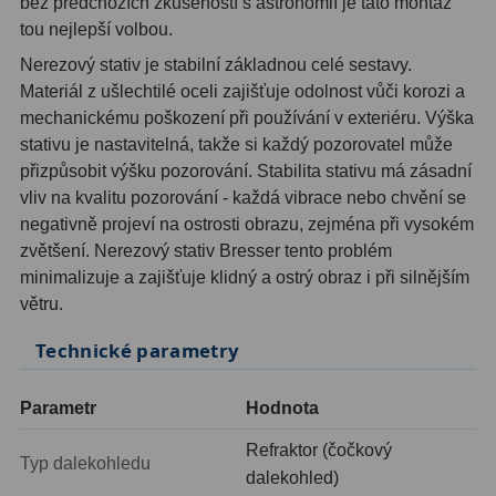
bez předchozích zkušeností s astronomií je tato montáž
Filtry Clip
5
tou nejlepší volbou.
Nerezový stativ je stabilní základnou celé sestavy.
Filtry CCD Hα, OIII
7
Materiál z ušlechtilé oceli zajišťuje odolnost vůči korozi a
Filtrová kola a rámy
16
mechanickému poškození při používání v exteriéru. Výška
stativu je nastavitelná, takže si každý pozorovatel může
Rovnače a reduktory
13
přizpůsobit výšku pozorování. Stabilita stativu má zásadní
vliv na kvalitu pozorování - každá vibrace nebo chvění se
Pointace
7
negativně projeví na ostrosti obrazu, zejména při vysokém
zvětšení. Nerezový stativ Bresser tento problém
Zaostřovací masky
27
minimalizuje a zajišťuje klidný a ostrý obraz i při silnějším
ADC, Tilting
14
větru.
Technické parametry
Rotátory
34
Komponenty
78
Parametr
Hodnota
Helical výtahy
11
Refraktor (čočkový
Typ dalekohledu
dalekohled)
Okulárové výtahy
44