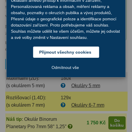
sbírání
Ukládání a/nebo přístup k informacím v zařízení,
Kamery
3
okem)
✅ Statív
světla:
Personalizovaná reklama a obsah, měření reklamy a
obsahu, poznatky o okruzích publika a vývoj produktů,
✅ Hledáček 6x30
Preparáty
2
Výrobní série:
Messier
Přesné údaje o geografické poloze a identifikace pomocí
✅ 1,25″ okulár 26mm
dotazování zařízení. Proto potřebujeme váš souhlas.
Sklíčka
8
Maximální užitečné
180x
(zvětšení 34x)
Souhlas můžete udělit ke všem účelům, můžete jej odvolat
zvětšení:
✅ Sluneční filtr
a své volby změnit v Nastavení souhlasu.
Mikroskopicke sady
3
Upínací průměr
1,25″
okuláru:
Meteostanice
52
Přijmout všechny cookies
Typové zvětšení
Domácí
21
Odmítnout vše
Maximální (2D):
180x
Pokročilé
5
(s okulárem 5 mm)
Okuláry 5 mm
Profesionální
9
Rozlišovací (1.4D):
129x
Čidla
2
(s okulárem 7 mm)
Okuláry 6-7 mm
Teploměry a vlhkoměry
15
Náš tip
:
Okulár Binorum
Do
1 750 Kč
košíku
Planetary Pro 7mm 58° 1,25″
Foto stativy
10