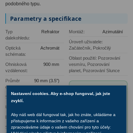
podobného typu.
Dálkoměry
9
Parametry a specifikace
Noční vidění
8
Mikroskopy
76
Typ
Refraktor
Montáž:
Azimutální
dalekohledu:
Úroveň uživatele:
Pro děti
5
Optická
Achromát
Začátečník, Pokročilý
schémata:
Hobby
4
Oblast použití: Pozorování
Ohnisková
900 mm
vesmíru, Pozorování
Školní a studentské
14
vzdálenost:
planet, Pozorování Slunce
Průměr
90 mm (3.5″)
Laboratorní
33
objektivu:
Obsah balení
Nastavení cookies. Aby e-shop fungoval, jak jste
Kapesní
10
produktu "Hvězdářský
Světelnost:
f/10
zvyklí.
dalekohled Bresser
Úhlové rozlišení:
1,45"
Digitální
10
Messier 90/900
Aby náš web dál fungoval tak, jak ho znáte, ukládáme a
Dosah:
11,6 magnituda
NANO AZ":
Příslušenství mikroskopů
přistupujeme k informacím z vašeho zařízení a
16
✅ Optický tubus
Síla
165x
zpracováváme údaje o vašem chování pro tyto účely:
(ve srovnání
90/900
s lidským