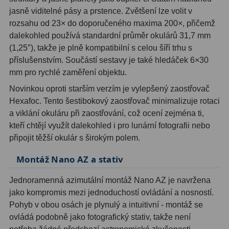
jasně viditelné pásy a prstence. Zvětšení lze volit v
Ostatní
1
rozsahu od 23× do doporučeného maxima 200×, přičemž
dalekohled používá standardní průměr okulárů 31,7 mm
Montáže
93
(1,25″), takže je plně kompatibilní s celou šíří trhu s
příslušenstvím. Součástí sestavy je také hledáček 6×30
Azimutální AZ
5
mm pro rychlé zaměření objektu.
Paralaktické EQ
19
Novinkou oproti starším verzím je vylepšený zaostřovač
Hexafoc. Tento šestibokový zaostřovač minimalizuje rotaci
Fotografické montáže
5
a viklání okuláru při zaostřování, což ocení zejména ti,
kteří chtějí využít dalekohled i pro lunární fotografii nebo
Stativy a pilíře
3
připojit těžší okulár s širokým polem.
Objímky
10
Montáž Nano AZ a stativ
Motory a pohony
13
Jednoramenná azimutální montáž Nano AZ je navržena
Upínací prvky
13
jako kompromis mezi jednoduchostí ovládání a nosností.
Pohyb v obou osách je plynulý a intuitivní - montáž se
Závaží
3
ovládá podobně jako fotografický stativ, takže není