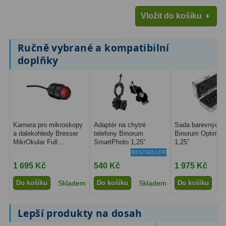
Vložit do košíku
Ručně vybrané a kompatibilní
doplňky
Kamera pro mikroskopy
Adaptér na chytré
Sada barevných fi
a dalekohledy Bresser
telefony Binorum
Binorum Optima 
MikrOkular Full...
SmartPhoto 1,25″
1,25″
BESTSELLER
1 695 Kč
540 Kč
1 975 Kč
Do košíku
Skladem
Do košíku
Skladem
Do košíku
S
Lepší produkty na dosah