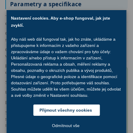
Parametry a specifikace
Dálkoměry
9
Typ
Refraktor
Montáž:
Azimutální
Noční vidění
8
Nastavení cookies. Aby e-shop fungoval, jak jste
dalekohledu:
zvyklí.
Úroveň uživatele:
Mikroskopy
76
Optická
Achromát
Začátečník, Pokročilý
Aby náš web dál fungoval tak, jak ho znáte, ukládáme a
schémata:
Oblast použití: Pozorování
Pro děti
5
přistupujeme k informacím z vašeho zařízení a
Ohnisková
600 mm
vesmíru, Pozorování
zpracováváme údaje o vašem chování pro tyto účely:
vzdálenost:
planet, Pozorování Slunce
Hobby
4
Ukládání a/nebo přístup k informacím v zařízení,
Personalizovaná reklama a obsah, měření reklamy a
Průměr
102 mm (4″)
Školní a studentské
14
obsahu, poznatky o okruzích publika a vývoj produktů,
objektivu:
Obsah balení
Přesné údaje o geografické poloze a identifikace pomocí
produktu "Hvězdářský
Laboratorní
33
Světelnost:
f/5,9
dotazování zařízení. Proto potřebujeme váš souhlas.
dalekohled Bresser
Souhlas můžete udělit ke všem účelům, můžete jej odvolat
Úhlové rozlišení:
1,3"
Kapesní
10
a své volby změnit v Nastavení souhlasu.
AR 102/600 Messier
Dosah:
11,8 magnituda
NANO AZ + Sluneční
Digitální
10
Přijmout všechny cookies
filtr":
Síla
212x
(ve srovnání
✅ Optický tubus
s lidským
sbírání
Příslušenství mikroskopů
16
okem)
102/600
světla:
Odmítnout vše
✅ Statív