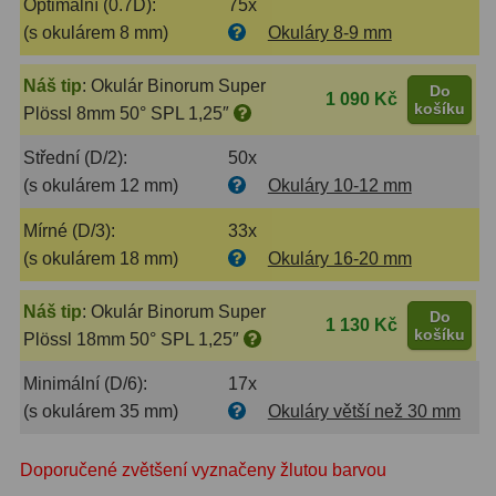
Optimální (0.7D):
75x
(s okulárem 8 mm)
Okuláry 8-9 mm
Ostatní
179
Náš tip
:
Okulár Binorum Super
Do
Literatura
11
1 090 Kč
košíku
Plössl 8mm 50° SPL 1,25″
Lupy
69
Střední (D/2):
50x
(s okulárem 12 mm)
Okuláry 10-12 mm
Dárkové poukazy
29
Mírné (D/3):
33x
Kufry a tašky
64
(s okulárem 18 mm)
Okuláry 16-20 mm
Ostatní
6
Náš tip
:
Okulár Binorum Super
Do
1 130 Kč
Bazar
11
košíku
Plössl 18mm 50° SPL 1,25″
Dalekohledy
8
Minimální (D/6):
17x
(s okulárem 35 mm)
Okuláry větší než 30 mm
Okuláry
1
Doporučené zvětšení vyznačeny žlutou barvou
Ostatní
2