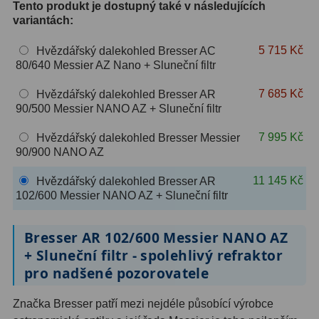
Tento produkt je dostupný také v následujících
OIII
9
variantách:
Hβ
6
5 715 Kč
Hvězdářský dalekohled Bresser AC
80/640 Messier AZ Nano + Sluneční filtr
SII
2
7 685 Kč
Hvězdářský dalekohled Bresser AR
Planetární
2
90/500 Messier NANO AZ + Sluneční filtr
Barevné
66
7 995 Kč
Hvězdářský dalekohled Bresser Messier
90/900 NANO AZ
Barlow čočky
65
11 145 Kč
Hvězdářský dalekohled Bresser AR
102/600 Messier NANO AZ + Sluneční filtr
Barlow 2x
38
Barlow 3x
12
Bresser AR 102/600 Messier NANO AZ
+ Sluneční filtr - spolehlivý refraktor
Barlow 4x
3
pro nadšené pozorovatele
Barlow 5x
8
Značka Bresser patří mezi nejdéle působící výrobce
Převracecí
4