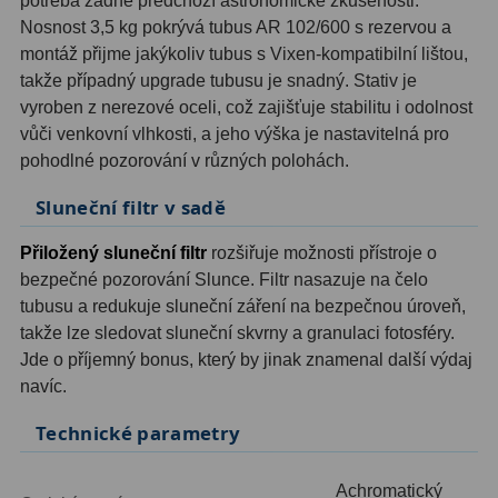
potřeba žádné předchozí astronomické zkušenosti.
Ostatní
22
Nosnost 3,5 kg pokrývá tubus AR 102/600 s rezervou a
montáž přijme jakýkoliv tubus s Vixen-kompatibilní lištou,
Seřízení
22
takže případný upgrade tubusu je snadný. Stativ je
vyroben z nerezové oceli, což zajišťuje stabilitu i odolnost
Laserové kolimátory
6
vůči venkovní vlhkosti, a jeho výška je nastavitelná pro
Optické kolimátory
11
pohodlné pozorování v různých polohách.
Sluneční filtr v sadě
Umělé hvězdy
5
Přiložený sluneční filtr
rozšiřuje možnosti přístroje o
Zrcátka a hranoly
61
bezpečné pozorování Slunce. Filtr nasazuje na čelo
tubusu a redukuje sluneční záření na bezpečnou úroveň,
Diagonální zrcátka
36
takže lze sledovat sluneční skvrny a granulaci fotosféry.
Diagonální hranoly
7
Jde o příjemný bonus, který by jinak znamenal další výdaj
navíc.
Amici hranoly 45°
11
Technické parametry
Amici hranoly 90°
7
Achromatický