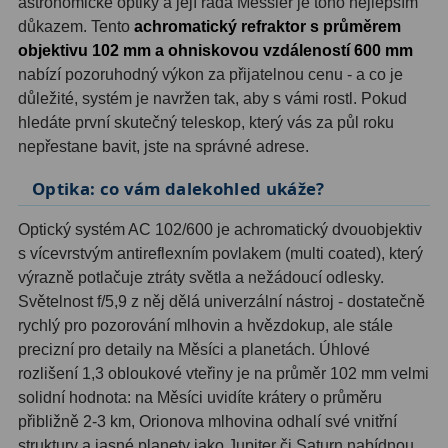
astronomické optiky a její řada Messier je toho nejlepším
důkazem. Tento
achromatický refraktor s průměrem
Hledáčky
28
objektivu 102 mm a ohniskovou vzdáleností 600 mm
nabízí pozoruhodný výkon za přijatelnou cenu - a co je
Optické hledáčky
15
důležité, systém je navržen tak, aby s vámi rostl. Pokud
hledáte první skutečný teleskop, který vás za půl roku
Red Dot hledáčky
6
nepřestane bavit, jste na správné adrese.
Sluneční hledáčky
3
Optika: co vám dalekohled ukáže?
Úchyty a držáky hledáčků
4
Optický systém AC 102/600 je achromatický dvouobjektiv
s vícevrstvým antireflexním povlakem (multi coated), který
Příslušenství
54
výrazně potlačuje ztráty světla a nežádoucí odlesky.
Světelnost f/5,9 z něj dělá univerzální nástroj - dostatečně
Redukce 1,25" a 2"
17
rychlý pro pozorování mlhovin a hvězdokup, ale stále
precizní pro detaily na Měsíci a planetách. Úhlové
Svítilny
5
rozlišení 1,3 obloukové vteřiny je na průměr 102 mm velmi
Čištění
28
solidní hodnota: na Měsíci uvidíte krátery o průměru
přibližně 2-3 km, Orionova mlhovina odhalí své vnitřní
Binohlavy
3
struktury a jasné planety jako Jupiter či Saturn nabídnou