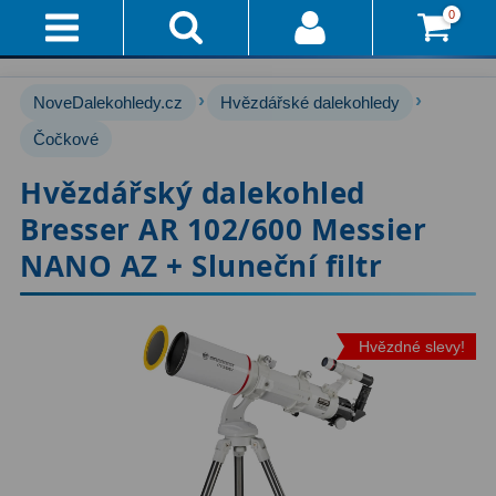
0
Přihlášení
Akce!
›
›
NoveDalekohledy.cz
Hvězdářské dalekohledy
Affiliate
Hvězdářské dalekohledy
Čočkové
222
Hvězdářský dalekohled
Průvodce
Pro začátečníky
67
Bresser AR 102/600 Messier
Pro děti
30
Doručení
NANO AZ + Sluneční filtr
A
Čočkové
60
Platba
Zrcadlové
65
Hvězdné slevy!
Vše
O
Katadioptrické
7
Nákupu
ED / Apochromáty
33
Vrácení
Ritchey-Chrétien
13
Do