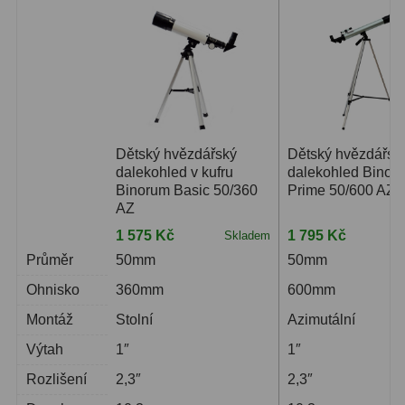
Dětský hvězdářský
Dětský hvězdářsk
dalekohled v kufru
dalekohled Binor
Binorum Basic 50/360
Prime 50/600 AZ
AZ
1 575 Kč
1 795 Kč
Skladem
S
Průměr
50mm
50mm
Ohnisko
360mm
600mm
Montáž
Stolní
Azimutální
Výtah
1″
1″
Rozlišení
2,3″
2,3″