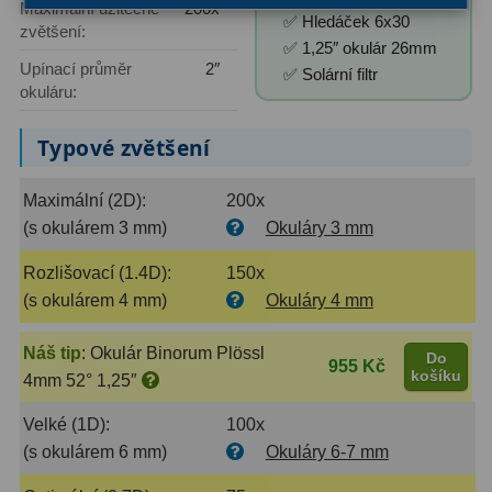
Kamery
3
Maximální užitečné
200x
✅ Hledáček 6x30
zvětšení:
✅ 1,25″ okulár 26mm
Preparáty
2
Upínací průměr
2″
✅ Solární filtr
okuláru:
Sklíčka
8
Typové zvětšení
Mikroskopicke sady
3
Meteostanice
52
Maximální (2D):
200x
(s okulárem 3 mm)
Okuláry 3 mm
Domácí
21
Rozlišovací (1.4D):
150x
Pokročilé
5
(s okulárem 4 mm)
Okuláry 4 mm
Profesionální
9
Náš tip
:
Okulár Binorum Plössl
Do
955 Kč
košíku
4mm 52° 1,25″
Čidla
2
Velké (1D):
100x
Teploměry a vlhkoměry
15
(s okulárem 6 mm)
Okuláry 6-7 mm
Foto stativy
10