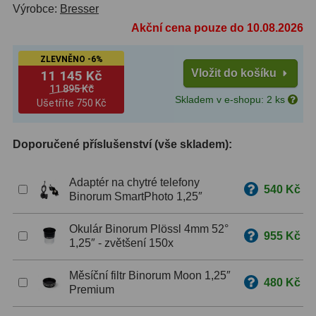
Výrobce:
Bresser
ZOOM
12
Akční cena pouze do 10.08.2026
ED a Flat Field
12
ZLEVNĚNO -6%
Vložit do košíku
11 145 Kč
Měřící, s mřížkou
6
11 895 Kč
Skladem v e-shopu: 2 ks
Ušetříte
750 Kč
Ostatní
30
Doporučené příslušenství (vše skladem):
Doplňky
1
Filtry
181
Adaptér na chytré telefony
540 Kč
Binorum SmartPhoto 1,25″
Měsíční a Polarizační
23
Okulár Binorum Plössl 4mm 52°
955 Kč
Sluneční
42
1,25″ - zvětšení 150x
CLS a UHC
18
Měsíční filtr Binorum Moon 1,25″
480 Kč
Premium
Širokopásmové
13