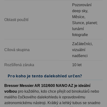
Pozorování
Primární zrcadla
9
deep sky,
Měsíce,
Oblasti použití
Sekundární zrcadla
6
Slunce, planet;
lunární
Adaptéry k okulárovým
fotografie
výtahům
8
Začátečníci,
Pozorovací dalekohledy
50
Cílová skupina
vizuální
nadšenci
Kompaktní
3
Rozšířená záruka
10 let
Turistické
9
Pro koho je tento dalekohled určen?
Pro pozorování přírody a
ornitologie
17
Bresser Messier AR 102/600 NANO AZ je ideální
volbou
pro každého, kdo chce přejít od binokulárů nebo
Monokuláry
20
malého čočkového dalekohledu k opravdovému
astronomickému nástroji. Krátký a lehký tubus se snadno
Dárkové
1