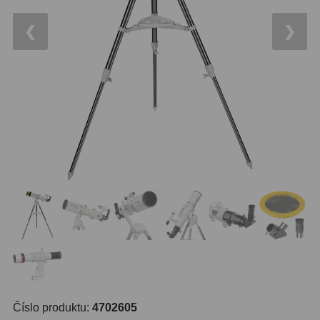
14
OTA - pouze optika
43
Dnů
❮
❯
Sluneční
1
Reklamace
Do 3000 Kč
24
Stav
Do 6000 Kč
37
Objednávky
Do 10000 Kč
41
IPoradce
Okuláry
390
Bazar
Plössl a Super Plössl
120
Kontakty
WA (52°-60°)
64
SWA (62°-78°)
101
UWA (80°-98°)
27
Číslo produktu:
4702605
XWA (100°-120°)
17