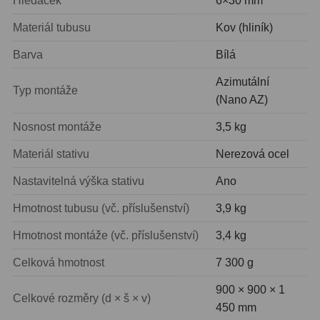
Hledáček
6×30 mm
Filtry Clip
5
Materiál tubusu
Kov (hliník)
Filtry CCD Hα, OIII
7
Barva
Bílá
Filtrová kola a rámy
16
Azimutální
Typ montáže
(Nano AZ)
Rovnače a reduktory
13
Nosnost montáže
3,5 kg
Pointace
7
Materiál stativu
Nerezová ocel
Zaostřovací masky
27
Nastavitelná výška stativu
Ano
ADC, Tilting
14
Hmotnost tubusu (vč. příslušenství)
3,9 kg
Rotátory
34
Hmotnost montáže (vč. příslušenství)
3,4 kg
Komponenty
78
Celková hmotnost
7 300 g
Helical výtahy
11
900 × 900 × 1
Celkové rozměry (d × š × v)
450 mm
Okulárové výtahy
44