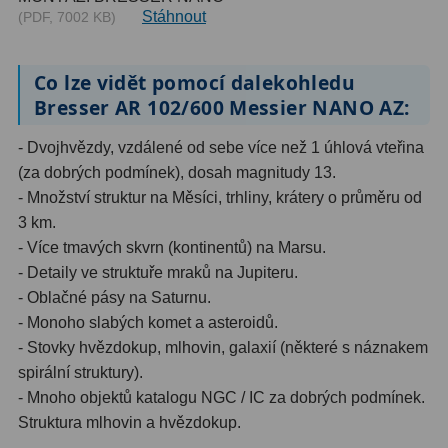
Stáhnout
(PDF, 7002 KB)
Co lze vidět pomocí dalekohledu
Bresser AR 102/600 Messier NANO AZ:
- Dvojhvězdy, vzdálené od sebe více než 1 úhlová vteřina
(za dobrých podmínek), dosah magnitudy 13.
- Množství struktur na Měsíci, trhliny, krátery o průměru od
3 km.
- Více tmavých skvrn (kontinentů) na Marsu.
- Detaily ve struktuře mraků na Jupiteru.
- Oblačné pásy na Saturnu.
- Monoho slabých komet a asteroidů.
- Stovky hvězdokup, mlhovin, galaxií (některé s náznakem
spirální struktury).
- Mnoho objektů katalogu NGC / IC za dobrých podmínek.
Struktura mlhovin a hvězdokup.