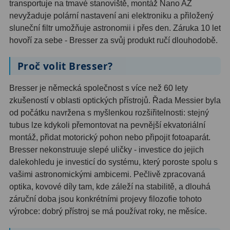
transportuje na tmavé stanoviště, montáž Nano AZ
nevyžaduje polární nastavení ani elektroniku a přiložený
Binokulární dalekohledy
285
sluneční filtr umožňuje astronomii i přes den. Záruka 10 let
hovoří za sebe - Bresser za svůj produkt ručí dlouhodobě.
Astronomické
44
Lovecké a turistické
114
Proč volit Bresser?
Univerzální
38
Bresser je německá společnost s více než 60 lety
zkušeností v oblasti optických přístrojů. Řada Messier byla
Kapesní
14
od počátku navržena s myšlenkou rozšiřitelnosti: stejný
tubus lze kdykoli přemontovat na pevnější ekvatoriální
Dětské
7
montáž, přidat motorický pohon nebo připojit fotoaparát.
Námořní
12
Bresser nekonstruuje slepé uličky - investice do jejich
dalekohledu je investicí do systému, který poroste spolu s
Sportovní
54
vašimi astronomickými ambicemi. Pečlivě zpracovaná
optika, kovové díly tam, kde záleží na stabilitě, a dlouhá
Divadelní
2
záruční doba jsou konkrétními projevy filozofie tohoto
výrobce: dobrý přístroj se má používat roky, ne měsíce.
Dálkoměry a Noční vidění
17