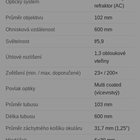
AstroFoto
306
Optický systém
refraktor (AC)
Planetární kamery
19
Průměr objektivu
102 mm
Deep-Sky kamery
28
Ohnisková vzdálenost
600 mm
Guiding kamery
14
Světelnost
f/5,9
1,3 obloukové
T-kroužky
16
Úhlové rozlišení
vteřiny
Adaptéry projekční
11
Zvětšení (min. / max. doporučené)
23× / 200×
Adaptéry T2
39
Multi coated
Povlak optiky
(vícevrstvý)
Adaptéry M48
33
Průměr tubusu
103 mm
Filtry L-RGB
7
Délka tubusu
600 mm
Filtry IR-Pass
6
Průměr záchytného košíku okuláru
31,7 mm (1,25″)
Filtry IR-Block
10