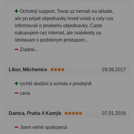
Ochotný support. Tovar uz nemali na sklade,
Primární zrcadla
9
ale po prijati objednavky hned volali a cely cas
Sekundární zrcadla
6
informovali o priebehu objednavky. Casto
nakupujem cez internet, ale malokedy sa
Adaptéry k okulárovým
stretavam s podobnym pristupom...
výtahům
8
Ziadne...
Pozorovací dalekohledy
50
Libor
, Měchenice
29.08.2017
Kompaktní
3
rychlé dodání a ochota v prodejně.
Turistické
9
cena
Pro pozorování přírody a
ornitologie
17
Danica
, Praha 4 Kamýk
07.01.2016
Monokuláry
20
Jsem velmi spokojená
Dárkové
1