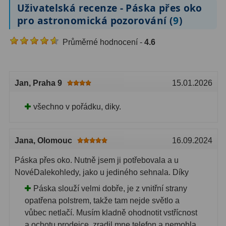
AstroFoto
306
Uživatelská recenze - Páska přes oko
pro astronomická pozorování (
9
)
Planetární kamery
19
Průměrné hodnocení -
4.6
Deep-Sky kamery
28
Guiding kamery
14
Jan
, Praha 9
15.01.2026
T-kroužky
16
všechno v pořádku, diky.
Adaptéry projekční
11
Adaptéry T2
39
Jana
, Olomouc
16.09.2024
Adaptéry M48
33
Páska přes oko. Nutně jsem ji potřebovala a u
Filtry L-RGB
7
NovéDalekohledy, jako u jediného sehnala. Díky
Páska slouží velmi dobře, je z vnitřní strany
Filtry IR-Pass
6
opatřena polstrem, takže tam nejde světlo a
vůbec netlačí. Musím kladně ohodnotit vstřícnost
Filtry IR-Block
10
a ochotu prodejce, zradil mne telefon a nemohla