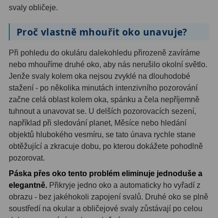
svaly obličeje.
OIII
9
Proč vlastně mhouřit oko unavuje?
Hβ
6
SII
2
Při pohledu do okuláru dalekohledu přirozeně zavíráme
nebo mhouříme druhé oko, aby nás nerušilo okolní světlo.
Planetární
2
Jenže svaly kolem oka nejsou zvyklé na dlouhodobé
stažení - po několika minutách intenzivního pozorování
Barevné
66
začne celá oblast kolem oka, spánku a čela nepříjemně
tuhnout a unavovat se. U delších pozorovacích sezení,
Barlow čočky
65
například při sledování planet, Měsíce nebo hledání
objektů hlubokého vesmíru, se tato únava rychle stane
Barlow 2x
38
obtěžující a zkracuje dobu, po kterou dokážete pohodlně
Barlow 3x
12
pozorovat.
Páska přes oko tento problém eliminuje jednoduše a
Barlow 4x
3
elegantně.
Přikryje jedno oko a automaticky ho vyřadí z
obrazu - bez jakéhokoli zapojení svalů. Druhé oko se plně
Barlow 5x
8
soustředí na okular a obličejové svaly zůstávají po celou
Převracecí
4