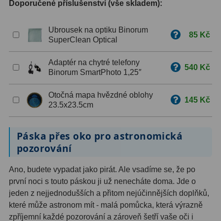
Doporučené příslušenství (vše skladem):
ZOOM
12
Ubrousek na optiku Binorum
85 Kč
SuperClean Optical
ED a Flat Field
12
Měřící, s mřížkou
6
Adaptér na chytré telefony
540 Kč
Binorum SmartPhoto 1,25″
Ostatní
30
Otočná mapa hvězdné oblohy
145 Kč
Doplňky
1
23.5x23.5cm
Filtry
181
Páska přes oko pro astronomická
pozorování
Měsíční a Polarizační
23
Sluneční
42
Ano, budete vypadat jako pirát. Ale vsadíme se, že po
první noci s touto páskou ji už nenecháte doma. Jde o
CLS a UHC
18
jeden z nejjednodušších a přitom nejúčinnějších doplňků,
které může astronom mít - malá pomůcka, která výrazně
Širokopásmové
13
zpříjemní každé pozorování a zároveň šetří vaše oči i