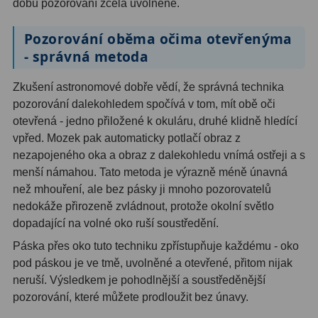
dobu pozorování zcela uvolněné.
Hledáčky
28
Pozorování oběma očima otevřenýma
- správná metoda
Optické hledáčky
15
Zkušení astronomové dobře vědí, že správná technika
Red Dot hledáčky
6
pozorování dalekohledem spočívá v tom, mít obě oči
otevřená - jedno přiložené k okuláru, druhé klidně hledící
Sluneční hledáčky
3
vpřed. Mozek pak automaticky potlačí obraz z
Úchyty a držáky hledáčků
4
nezapojeného oka a obraz z dalekohledu vnímá ostřeji a s
menší námahou. Tato metoda je výrazně méně únavná
Příslušenství
54
než mhouření, ale bez pásky ji mnoho pozorovatelů
nedokáže přirozeně zvládnout, protože okolní světlo
Redukce 1,25" a 2"
17
dopadající na volné oko ruší soustředění.
Páska přes oko tuto techniku zpřístupňuje každému - oko
Svítilny
5
pod páskou je ve tmě, uvolněné a otevřené, přitom nijak
Čištění
28
neruší. Výsledkem je pohodlnější a soustředěnější
pozorování, které můžete prodloužit bez únavy.
Binohlavy
3