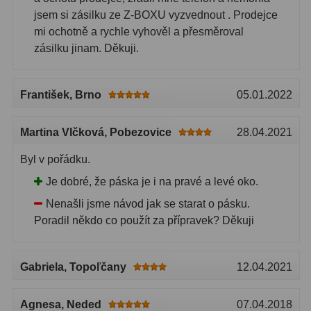
Filtry Clip
5
jsem si zásilku ze Z-BOXU vyzvednout . Prodejce
mi ochotně a rychle vyhověl a přesměroval
Filtry CCD Hα, OIII
7
zásilku jinam. Děkuji.
Filtrová kola a rámy
16
František
, Brno
05.01.2022
Rovnače a reduktory
13
Pointace
7
Martina Vlčková
, Pobezovice
28.04.2021
Zaostřovací masky
27
Byl v pořádku.
Je dobré, že páska je i na pravé a levé oko.
ADC, Tilting
14
Nenašli jsme návod jak se starat o pásku.
Rotátory
34
Poradil někdo co použít za přípravek? Děkuji
Komponenty
78
Gabriela
, Topoľčany
12.04.2021
Helical výtahy
11
Agnesa
, Neded
07.04.2018
Okulárové výtahy
44