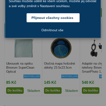
Souhlas můžete udělit ke všem účelům, můžete jej odvolat
Ostatní
22
a své volby změnit v Nastavení souhlasu.
Vložit do košíku
Seřízení
22
Přijmout všechny cookies
Laserové kolimátory
6
Ručně vybrané a kompatibilní
Odmítnout vše
doplňky
Optické kolimátory
11
Umělé hvězdy
5
Zrcátka a hranoly
61
Ubrousek na optiku
Otočná mapa hvězdné
Adaptér na chytr
Diagonální zrcátka
36
Binorum SuperClean
oblohy 23.5x23.5cm
telefony Binorum
Optical
SmartPhoto 1,25
Diagonální hranoly
7
BESTSELLER
BESTSELLER
BEST
85 Kč
145 Kč
540 Kč
Amici hranoly 45°
11
Do košíku
Skladem
Do košíku
Skladem
Do košíku
S
Amici hranoly 90°
7