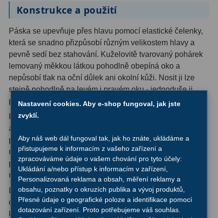
Konstrukce a použití
Ostatní
1
Páska se upevňuje přes hlavu pomocí elastické čelenky,
Montáže
93
která se snadno přizpůsobí různým velikostem hlavy a
pevně sedí bez stahování. Kuželovitě tvarovaný pohárek
Azimutální AZ
5
lemovaný měkkou látkou pohodlně obepíná oko a
nepůsobí tlak na oční důlek ani okolní kůži. Nosit ji lze
Paralaktické EQ
19
stejně pohodlně na levém i pravém oku - jednoduše ji
Fotografické montáže
5
přesuňte podle toho, kterým okem dalekohled pozorujete.
Nastavení cookies. Aby e-shop fungoval, jak jste
zvyklí.
Páska je vhodná pro astronomy všech věkových kategorií
Stativy a pilíře
3
a zkušeností, od začátečníků až po pokročilé
Aby náš web dál fungoval tak, jak ho znáte, ukládáme a
pozorovatele. Obzvláště ocení ji ti, kteří trpí bolestmi hlavy
Objímky
10
přistupujeme k informacím z vašeho zařízení a
nebo napětím v obličeji po delším pozorování, nebo
zpracováváme údaje o vašem chování pro tyto účely:
Motory a pohony
13
pozorovatelé, kteří si na techniku otevřeného oka zatím
Ukládání a/nebo přístup k informacím v zařízení,
nezvykli.
Personalizovaná reklama a obsah, měření reklamy a
Upínací prvky
13
obsahu, poznatky o okruzích publika a vývoj produktů,
Lehká, kompaktní a snadno přenosná - páska přes oko je
Přesné údaje o geografické poloze a identifikace pomocí
drobná investice s okamžitým a hmatatelným efektem na
Závaží
3
dotazování zařízení. Proto potřebujeme váš souhlas.
kvalitu každé pozorovací noci.