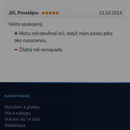
Binokulární dalekohledy
285
Jiří
, Prostějov
13.10.2014
Astronomické
44
Velmi spokojený.
Mohu mít otevřené oči, ikdyž mám pásku přes
Lovecké a turistické
114
oko nasazenou.
Univerzální
38
Žádný mě nenapadá.
Kapesní
14
Dětské
7
Námořní
12
Sportovní
54
NAKUPOVÁNÍ
Doručení a platba
Divadelní
2
Vše o nákupu
Vrácení do 14 dnů
Dálkoměry a Noční vidění
17
Reklamace