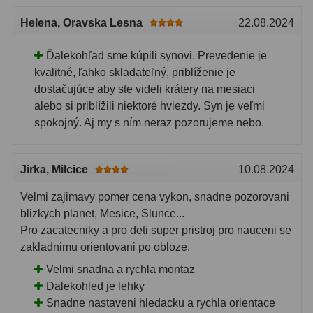
Helena
, Oravska Lesna
22.08.2024
Ďalekohľad sme kúpili synovi. Prevedenie je
kvalitné, ľahko skladateľný, priblíženie je
dostačujúce aby ste videli krátery na mesiaci
alebo si priblížili niektoré hviezdy. Syn je veľmi
spokojný. Aj my s ním neraz pozorujeme nebo.
Jirka
, Milcice
10.08.2024
Velmi zajimavy pomer cena vykon, snadne pozorovani
blizkych planet, Mesice, Slunce...
Pro zacatecniky a pro deti super pristroj pro nauceni se
zakladnimu orientovani po obloze.
Velmi snadna a rychla montaz
Dalekohled je lehky
Snadne nastaveni hledacku a rychla orientace