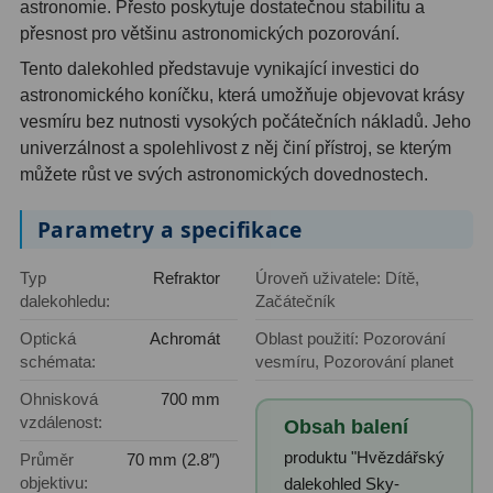
astronomie. Přesto poskytuje dostatečnou stabilitu a
Filtry Clip
5
přesnost pro většinu astronomických pozorování.
Filtry CCD Hα, OIII
7
Tento dalekohled představuje vynikající investici do
astronomického koníčku, která umožňuje objevovat krásy
Filtrová kola a rámy
16
vesmíru bez nutnosti vysokých počátečních nákladů. Jeho
univerzálnost a spolehlivost z něj činí přístroj, se kterým
Rovnače a reduktory
13
můžete růst ve svých astronomických dovednostech.
Pointace
7
Parametry a specifikace
Zaostřovací masky
27
Typ
Refraktor
Úroveň uživatele: Dítě,
ADC, Tilting
14
dalekohledu:
Začátečník
Optická
Achromát
Oblast použití: Pozorování
Rotátory
34
schémata:
vesmíru, Pozorování planet
Komponenty
78
Ohnisková
700 mm
vzdálenost:
Obsah balení
Helical výtahy
11
produktu "Hvězdářský
Průměr
70 mm (2.8″)
objektivu:
dalekohled Sky-
Okulárové výtahy
44