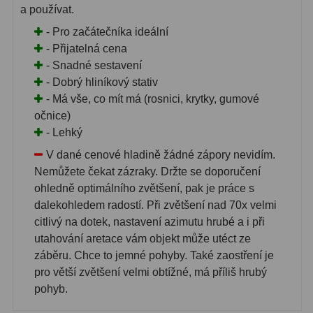
a používat.
- Pro začátečníka ideální
- Přijatelná cena
- Snadné sestavení
- Dobrý hliníkový stativ
- Má vše, co mít má (rosnici, krytky, gumové
očnice)
- Lehký
V dané cenové hladině žádné zápory nevidím.
Nemůžete čekat zázraky. Držte se doporučení
ohledně optimálního zvětšení, pak je práce s
dalekohledem radostí. Při zvětšení nad 70x velmi
citlivý na dotek, nastavení azimutu hrubé a i při
utahování aretace vám objekt může utéct ze
záběru. Chce to jemné pohyby. Také zaostření je
pro větší zvětšení velmi obtížné, má příliš hrubý
pohyb.