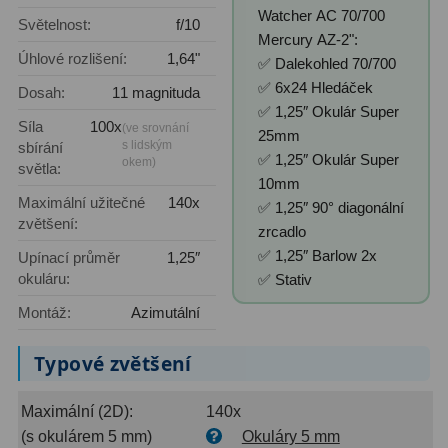
Watcher AC 70/700
Světelnost:
f/10
Mercury AZ-2":
Primární zrcadla
9
Úhlové rozlišení:
1,64"
✅ Dalekohled 70/700
Sekundární zrcadla
6
✅ 6x24 Hledáček
Dosah:
11 magnituda
✅ 1,25″ Okulár Super
Adaptéry k okulárovým
Síla
100x
(ve srovnání
25mm
s lidským
sbírání
výtahům
8
✅ 1,25″ Okulár Super
okem)
světla:
10mm
Pozorovací dalekohledy
50
Maximální užitečné
140x
✅ 1,25″ 90° diagonální
zvětšení:
zrcadlo
Kompaktní
3
✅ 1,25″ Barlow 2x
Upínací průměr
1,25″
okuláru:
✅ Stativ
Turistické
9
Montáž:
Azimutální
Pro pozorování přírody a
ornitologie
17
Typové zvětšení
Monokuláry
20
Maximální (2D):
140x
Dárkové
1
(s okulárem 5 mm)
Okuláry 5 mm