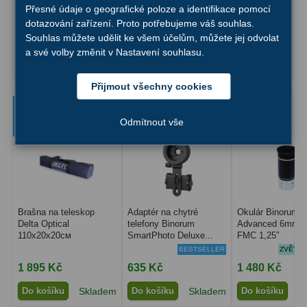
Přesné údaje o geografické poloze a identifikace pomocí
+
Měsíční filtr Binorum Moon 1,25″
480 Kč
dotazování zařízení. Proto potřebujeme váš souhlas.
Premium
Souhlas můžete udělit ke všem účelům, můžete jej odvolat
+
Ubrousek na optiku Binorum
95 Kč
a své volby změnit v Nastavení souhlasu.
UltraClean Optical 30 x 30 cm
Přijmout všechny cookies
Ručně vybrané a kompatibilní
doplňky
Odmítnout vše
Brašna na teleskop
Adaptér na chytré
Okulár Binorum
Delta Optical
telefony Binorum
Advanced 6mm 6
110x20x20см
SmartPhoto Deluxe...
FMC 1,25″
BESTSELLER
ZVĚTŠEN
1 895 Kč
635 Kč
1 480 Kč
Do košíku
Skladem
Do košíku
Skladem
Do košíku
S