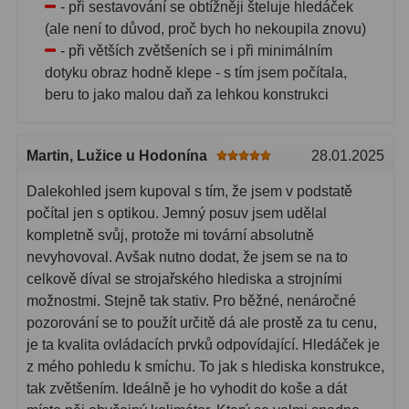
- při sestavování se obtížněji šteluje hledáček
(ale není to důvod, proč bych ho nekoupila znovu)
- při větších zvětšeních se i při minimálním
dotyku obraz hodně klepe - s tím jsem počítala,
beru to jako malou daň za lehkou konstrukci
Martin
, Lužice u Hodonína
28.01.2025
Dalekohled jsem kupoval s tím, že jsem v podstatě
počítal jen s optikou. Jemný posuv jsem udělal
kompletně svůj, protože mi tovární absolutně
nevyhovoval. Avšak nutno dodat, že jsem se na to
celkově díval se strojařského hlediska a strojními
možnostmi. Stejně tak stativ. Pro běžné, nenáročné
pozorování se to použít určitě dá ale prostě za tu cenu,
je ta kvalita ovládacích prvků odpovídající. Hledáček je
z mého pohledu k smíchu. To jak s hlediska konstrukce,
tak zvětšením. Ideálně je ho vyhodit do koše a dát