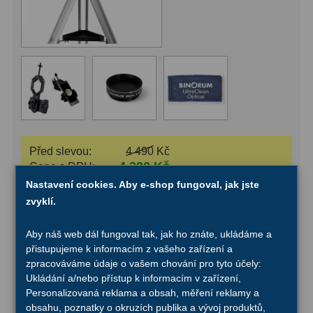
Před slevou:
4 490 Kč
4 320 Kč
Cena s DPH:
Nastavení cookies. Aby e-shop fungoval, jak jste
Skladem v e-shopu: >5 ks
zvyklí.
Vložit do košíku
Aby náš web dál fungoval tak, jak ho znáte, ukládáme a
3 375 Kč
Hvězdářský dalekohled Sky-Watcher
-
5%
přistupujeme k informacím z vašeho zařízení a
3 205 Kč
AC 70/700 Mercury AZ-2
zpracováváme údaje o vašem chování pro tyto účely:
Ukládání a/nebo přístup k informacím v zařízení,
+
Adaptér na chytré telefony Binorum
540 Kč
Personalizovaná reklama a obsah, měření reklamy a
SmartPhoto 1,25″
obsahu, poznatky o okruzích publika a vývoj produktů,