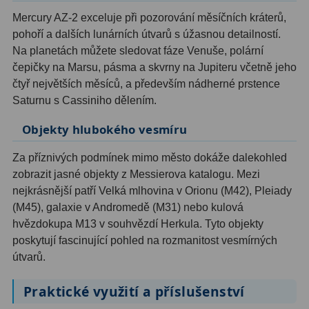
Ostatní
22
Mercury AZ-2 exceluje při pozorování měsíčních kráterů,
pohoří a dalších lunárních útvarů s úžasnou detailností.
Seřízení
22
Na planetách můžete sledovat fáze Venuše, polární
čepičky na Marsu, pásma a skvrny na Jupiteru včetně jeho
Laserové kolimátory
6
čtyř největších měsíců, a především nádherné prstence
Optické kolimátory
11
Saturnu s Cassiniho dělením.
Objekty hlubokého vesmíru
Umělé hvězdy
5
Za příznivých podmínek mimo město dokáže dalekohled
Zrcátka a hranoly
61
zobrazit jasné objekty z Messierova katalogu. Mezi
nejkrásnější patří Velká mlhovina v Orionu (M42), Pleiady
Diagonální zrcátka
36
(M45), galaxie v Andromedě (M31) nebo kulová
Diagonální hranoly
7
hvězdokupa M13 v souhvězdí Herkula. Tyto objekty
poskytují fascinující pohled na rozmanitost vesmírných
Amici hranoly 45°
11
útvarů.
Amici hranoly 90°
7
Praktické využití a příslušenství