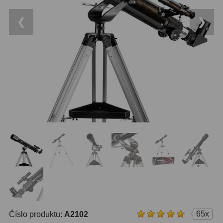
14
OTA - pouze optika
43
Dnů
❮
❯
Sluneční
1
Reklamace
Do 3000 Kč
25
Stav
Do 6000 Kč
36
Objednávky
Do 10000 Kč
41
IPoradce
Okuláry
388
Bazar
Plössl a Super Plössl
120
Kontakty
WA (52°-60°)
62
SWA (62°-78°)
101
UWA (80°-98°)
27
65x
Číslo produktu:
A2102
XWA (100°-120°)
17