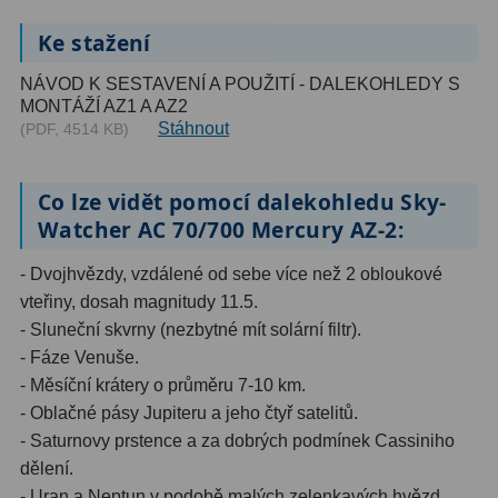
Ke stažení
Ostatní
179
NÁVOD K SESTAVENÍ A POUŽITÍ - DALEKOHLEDY S
Literatura
11
MONTÁŽÍ AZ1 A AZ2
Stáhnout
(PDF, 4514 KB)
Lupy
69
Dárkové poukazy
29
Co lze vidět pomocí dalekohledu Sky-
Watcher AC 70/700 Mercury AZ-2:
Kufry a tašky
64
- Dvojhvězdy, vzdálené od sebe více než 2 obloukové
Ostatní
6
vteřiny, dosah magnitudy 11.5.
- Sluneční skvrny (nezbytné mít solární filtr).
Bazar
11
- Fáze Venuše.
Dalekohledy
8
- Měsíční krátery o průměru 7-10 km.
- Oblačné pásy Jupiteru a jeho čtyř satelitů.
Okuláry
1
- Saturnovy prstence a za dobrých podmínek Cassiniho
dělení.
Ostatní
2
- Uran a Neptun v podobě malých zelenkavých hvězd.