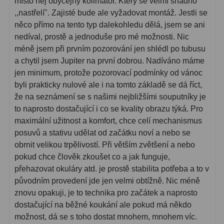
místo něj obyčejný kolimátor. Který se velmi snadno
,,nastřelí". Zajisté bude ale vyžadovat montáž. Jestli se
něco přímo na tento typ dalekohledu dělá, jsem se ani
nedíval, prostě a jednoduše pro mé možnosti. Nic
méně jsem při prvním pozorování jen shlédl po tubusu
a chytil jsem Jupiter na první dobrou. Nadíváno máme
jen minimum, protože pozorovací podmínky od vánoc
byli prakticky nulové ale i na tomto základě se dá říct,
že na seznámení se s našimi nejbližšími souputníky je
to naprosto dostačující i co se kvality obrazu týká. Pro
maximální užitnost a komfort, chce celí mechanismus
posuvů a stativu udělat od začátku noví a nebo se
obrnit velikou trpělivostí. Při větším zvětšení a nebo
pokud chce člověk zkoušet co a jak funguje,
přehazovat okuláry atd. je prostě stabilita potřeba a to v
původním provedení jde jen velmi obtížně. Nic méně
znovu opakuji, je to technika pro začátek a naprosto
dostačující na běžné koukání ale pokud má někdo
možnost, dá se s toho dostat mnohem, mnohem víc.