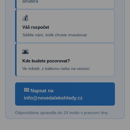
amatéra
Kamery
3
Preparáty
2
Sklíčka
8
Váš rozpočet
Sdělte nám, kolik chcete investovat
Mikroskopicke sady
3
Meteostanice
52
Kde budete pozorovat?
Domácí
21
Ve městě, z balkonu nebo na vesnici
Pokročilé
5
✉
Profesionální
9
Napsat na
info@novedalekohledy.cz
Čidla
2
Odpovídáme zpravidla do 24 hodin v pracovní dny.
Teploměry a vlhkoměry
15
Foto stativy
10