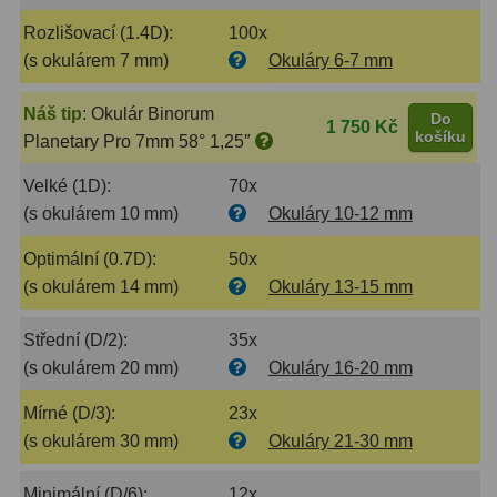
Rozlišovací (1.4D):
100x
Binokulární dalekohledy
285
(s okulárem 7 mm)
Okuláry 6-7 mm
Astronomické
44
Náš tip
:
Okulár Binorum
Do
1 750 Kč
Lovecké a turistické
114
košíku
Planetary Pro 7mm 58° 1,25″
Univerzální
38
Velké (1D):
70x
(s okulárem 10 mm)
Okuláry 10-12 mm
Kapesní
14
Optimální (0.7D):
50x
Dětské
7
(s okulárem 14 mm)
Okuláry 13-15 mm
Námořní
12
Střední (D/2):
35x
Sportovní
54
(s okulárem 20 mm)
Okuláry 16-20 mm
Mírné (D/3):
23x
Divadelní
2
(s okulárem 30 mm)
Okuláry 21-30 mm
Dálkoměry a Noční vidění
17
Minimální (D/6):
12x