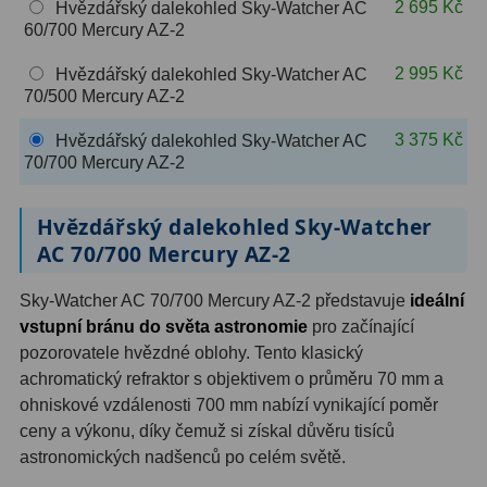
2 695 Kč
Hvězdářský dalekohled Sky-Watcher AC
OIII
9
60/700 Mercury AZ-2
Hβ
6
2 995 Kč
Hvězdářský dalekohled Sky-Watcher AC
70/500 Mercury AZ-2
SII
2
3 375 Kč
Hvězdářský dalekohled Sky-Watcher AC
Planetární
2
70/700 Mercury AZ-2
Barevné
66
Hvězdářský dalekohled Sky-Watcher
AC 70/700 Mercury AZ-2
Barlow čočky
65
Sky-Watcher AC 70/700 Mercury AZ-2 představuje
ideální
Barlow 2x
38
vstupní bránu do světa astronomie
pro začínající
Barlow 3x
12
pozorovatele hvězdné oblohy. Tento klasický
achromatický refraktor s objektivem o průměru 70 mm a
Barlow 4x
3
ohniskové vzdálenosti 700 mm nabízí vynikající poměr
ceny a výkonu, díky čemuž si získal důvěru tisíců
Barlow 5x
8
astronomických nadšenců po celém světě.
Převracecí
4