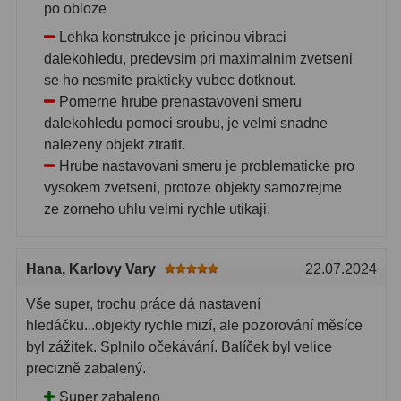
po obloze
Lehka konstrukce je pricinou vibraci
dalekohledu, predevsim pri maximalnim zvetseni
se ho nesmite prakticky vubec dotknout.
Pomerne hrube prenastavoveni smeru
dalekohledu pomoci sroubu, je velmi snadne
nalezeny objekt ztratit.
Hrube nastavovani smeru je problematicke pro
vysokem zvetseni, protoze objekty samozrejme
ze zorneho uhlu velmi rychle utikaji.
Hana
, Karlovy Vary
22.07.2024
Vše super, trochu práce dá nastavení
hledáčku...objekty rychle mizí, ale pozorování měsíce
byl zážitek. Splnilo očekávání. Balíček byl velice
precizně zabalený.
Super zabaleno