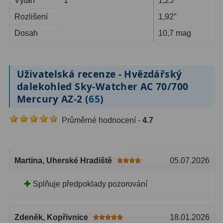
Výtah
1″
1,25″
Rozlišení
1,92″
Dosah
10,7 mag
Uživatelská recenze - Hvězdářský
dalekohled Sky-Watcher AC 70/700
Mercury AZ-2 (
65
)
Průměrné hodnocení -
4.7
Martina
, Uherské Hradiště
05.07.2026
Splňuje předpoklady pozorování
Zdeněk
, Kopřivnice
18.01.2026