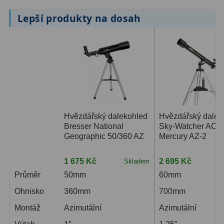
Lepší produkty na dosah
Hvězdářský dalekohled
Hvězdářský dalek
Bresser National
Sky-Watcher AC 6
Geographic 50/360 AZ
Mercury AZ-2
1 675 Kč
2 695 Kč
Skladem
S
Průměr
50mm
60mm
Ohnisko
360mm
700mm
Montáž
Azimutální
Azimutální