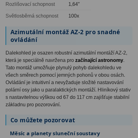
Rozlišovací schopnost
1,64″
Ostatní
1
Světlosběrná schopnost
100x
Montáže
93
Azimutální montáž AZ-2 pro snadné
Azimutální AZ
5
ovládání
Paralaktické EQ
19
Dalekohled je osazen robustní azimutální montáží AZ-2,
která je speciálně navržena pro
začínající astronomy
.
Fotografické montáže
5
Tato montáž umožňuje plynulý pohyb dalekohledu ve
všech směrech pomocí jemných pohonů v obou osách.
Stativy a pilíře
3
Ovládání je intuitivní a nevyžaduje složité nastavování
Objímky
10
polární osy jako u paralaktických montáží. Hliníkový stativ
s nastavitelnou výškou od 67 do 117 cm zajišťuje stabilní
Motory a pohony
13
základnu pro pozorování.
Upínací prvky
13
Co můžete pozorovat
Závaží
3
Měsíc a planety sluneční soustavy