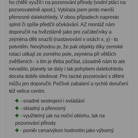
ho chtěli využít i na pozorování přírody (vodní ptáci na
pozorovatelně apod.). Vybírala jsem proto menší
přenosné dalekohledy. V obou případech naprosto
splnil či spíše předčil očekávání. AZ montáž nám
doporučili na hvězdárně jako pro začátečníky a
zejména děti snazší (nastavování v osách x, y) - to
potvrdím. Nevýhodou je, že pak objekty díky zemské
rotaci utíkají ze zorného pole, zejména při větších
zvětšeních - s tím je třeba počítat, zásadně nám to ale
nevadilo, planety se daly i tak pohybem dalekohledu
docela dobře sledovat. Pro laické pozorování s dětmi
můžu jen doporučit. Pečlivé zabalení a rychlé doručení
též velice cením.
- snadné sestrojení i ovládání
- skladný a přenosný
- využitelný jak na noční oblohu, tak na
pozorování přírody
- poměr cena/výkon hodnotím jako výborný