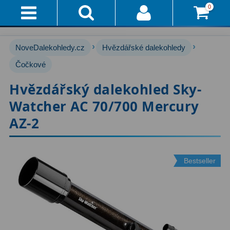
0
Přihlášení
Akce!
›
›
NoveDalekohledy.cz
Hvězdářské dalekohledy
Affiliate
Hvězdářské dalekohledy
Čočkové
222
Hvězdářský dalekohled Sky-
Průvodce
Pro začátečníky
67
Watcher AC 70/700 Mercury
Pro děti
30
Doručení
AZ-2
A
Čočkové
60
Platba
Zrcadlové
65
Bestseller
Vše
O
Katadioptrické
7
Nákupu
ED / Apochromáty
33
Vrácení
Ritchey-Chrétien
13
Do