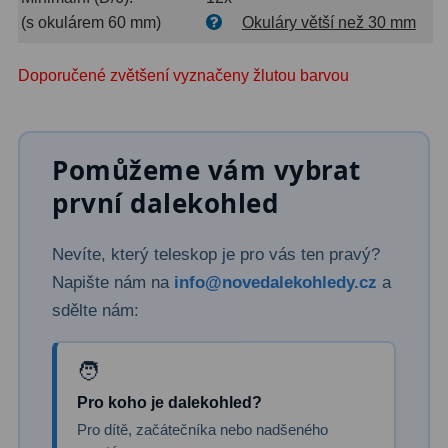
Dálkoměry
9
(s okulárem 60 mm)
Okuláry větší než 30 mm
Noční vidění
8
Doporučené zvětšení vyznačeny žlutou barvou
Mikroskopy
76
Pro děti
5
Pomůžeme vám vybrat
Hobby
4
první dalekohled
Školní a studentské
14
Nevíte, který teleskop je pro vás ten pravý?
Laboratorní
33
Napište nám na
info@novedalekohledy.cz
a
sdělte nám:
Kapesní
10
Digitální
10
Pro koho je dalekohled?
Příslušenství mikroskopů
16
Pro dítě, začátečníka nebo nadšeného