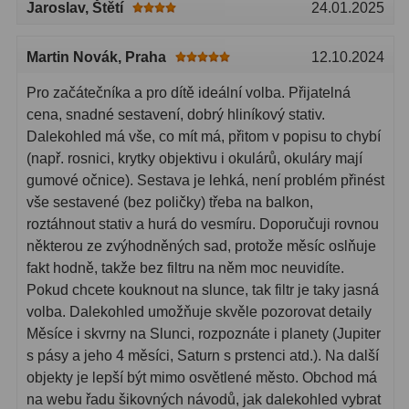
Jaroslav
, Štětí
24.01.2025
Martin Novák
, Praha
12.10.2024
Pro začátečníka a pro dítě ideální volba. Přijatelná
cena, snadné sestavení, dobrý hliníkový stativ.
Dalekohled má vše, co mít má, přitom v popisu to chybí
(např. rosnici, krytky objektivu i okulárů, okuláry mají
gumové očnice). Sestava je lehká, není problém přinést
vše sestavené (bez poličky) třeba na balkon,
roztáhnout stativ a hurá do vesmíru. Doporučuji rovnou
některou ze zvýhodněných sad, protože měsíc oslňuje
fakt hodně, takže bez filtru na něm moc neuvidíte.
Pokud chcete kouknout na slunce, tak filtr je taky jasná
volba. Dalekohled umožňuje skvěle pozorovat detaily
Měsíce i skvrny na Slunci, rozpoznáte i planety (Jupiter
s pásy a jeho 4 měsíci, Saturn s prstenci atd.). Na další
objekty je lepší být mimo osvětlené město. Obchod má
na webu řadu šikovných návodů, jak dalekohled vybrat