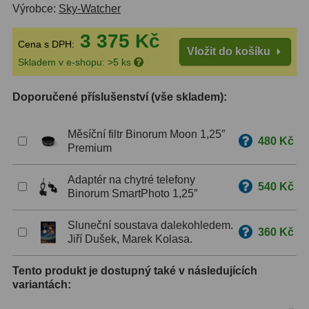
Výrobce:
Sky-Watcher
ZOOM
12
3 375 Kč
Cena s DPH:
Vložit do košíku
ED a Flat Field
12
Skladem v e-shopu: >5 ks
Měřící, s mřížkou
6
Doporučené příslušenství (vše skladem):
Ostatní
30
Měsíční filtr Binorum Moon 1,25″
480 Kč
Doplňky
1
Premium
Filtry
183
Adaptér na chytré telefony
540 Kč
Binorum SmartPhoto 1,25″
Měsíční a Polarizační
23
Sluneční soustava dalekohledem.
360 Kč
Sluneční
44
Jiří Dušek, Marek Kolasa.
CLS a UHC
18
Tento produkt je dostupný také v následujících
variantách:
Širokopásmové
13