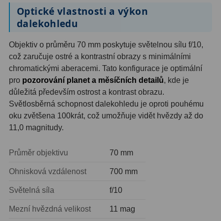
Optické vlastnosti a výkon
dalekohledu
Hledáčky
28
Objektiv o průměru 70 mm poskytuje světelnou sílu f/10,
Optické hledáčky
15
což zaručuje ostré a kontrastní obrazy s minimálními
Red Dot hledáčky
6
chromatickými aberacemi. Tato konfigurace je optimální
pro
pozorování planet a měsíčních detailů
, kde je
Sluneční hledáčky
3
důležitá především ostrost a kontrast obrazu.
Světlosběrná schopnost dalekohledu je oproti pouhému
Úchyty a držáky hledáčků
4
oku zvětšena 100krát, což umožňuje vidět hvězdy až do
11,0 magnitudy.
Příslušenství
54
Redukce 1,25" a 2"
17
Průměr objektivu
70 mm
Ohnisková vzdálenost
700 mm
Svítilny
5
Světelná síla
f/10
Čištění
28
Mezní hvězdná velikost
11 mag
Binohlavy
3