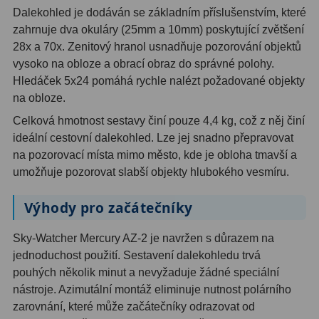
AstroFoto
306
Dalekohled je dodáván se základním příslušenstvím, které
zahrnuje dva okuláry (25mm a 10mm) poskytující zvětšení
Planetární kamery
19
28x a 70x. Zenitový hranol usnadňuje pozorování objektů
Deep-Sky kamery
28
vysoko na obloze a obrací obraz do správné polohy.
Hledáček 5x24 pomáhá rychle nalézt požadované objekty
Guiding kamery
14
na obloze.
Celková hmotnost sestavy činí pouze 4,4 kg, což z něj činí
T-kroužky
16
ideální cestovní dalekohled. Lze jej snadno přepravovat
Adaptéry projekční
11
na pozorovací místa mimo město, kde je obloha tmavší a
umožňuje pozorovat slabší objekty hlubokého vesmíru.
Adaptéry T2
39
Výhody pro začátečníky
Adaptéry M48
33
Sky-Watcher Mercury AZ-2 je navržen s důrazem na
Filtry L-RGB
7
jednoduchost použití. Sestavení dalekohledu trvá
pouhých několik minut a nevyžaduje žádné speciální
Filtry IR-Pass
6
nástroje. Azimutální montáž eliminuje nutnost polárního
Filtry IR-Block
10
zarovnání, které může začátečníky odrazovat od