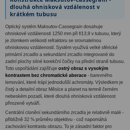
dlouhá ohnisková vzdálenost v
Ostatní
1
krátkém tubusu
Montáže
93
Optický systém Maksutov-Cassegrain dosahuje
ohniskové vzdálenosti 1250 mm při f/13,9 v tubusu, který
Azimutální AZ
5
je zlomkem velikosti refraktoru se srovnatelnou
ohniskovou vzdáleností. Systém využívá velké sférické
Paralaktické EQ
19
primární zrcadlo a sekundární zrcadlo integrované do
Fotografické montáže
5
zadní plochy silné korekční čočky na přední straně tubusu.
Toto uspořádání zajišťuje
ostrý obraz s vysokým
Stativy a pilíře
3
kontrastem bez chromatické aberace
- barevného
lemování, které trápí jednodušší achromáty. Výsledkem je
Objímky
10
čistý a detailní obraz Měsíce a planet na temně černém
nebeském pozadí, které dlouhá ohnisková vzdálenost
Motory a pohony
13
přirozeně vytváří.
Upínací prvky
13
Centrální clonění sekundárního zrcadla je relativně malé -
přibližně 32 % průměru objektivu - což napomáhá
Závaží
3
zachování kontrastu obrazu. To je zásadní faktor pro