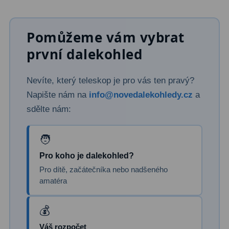
Ostatní
179
Pomůžeme vám vybrat
Literatura
11
první dalekohled
Lupy
69
Nevíte, který teleskop je pro vás ten pravý?
Dárkové poukazy
29
Napište nám na
info@novedalekohledy.cz
a
sdělte nám:
Kufry a tašky
64
Ostatní
6
Bazar
11
Pro koho je dalekohled?
Pro dítě, začátečníka nebo nadšeného
Dalekohledy
8
amatéra
Okuláry
1
Ostatní
2
Váš rozpočet