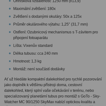
Ohnisková vzdálenost: 1250 mm (f/13,9)
Maximální zvětšení: 180x
Primární zrcadla
9
Zvětšení s dodanými okuláry: 50x a 125x
Sekundární zrcadla
6
Průměr okulárového výtahu: 1,25″ (31,7 mm)
Adaptéry k okulárovým
Ostření: Ozubnicový mechanismus s T-závitem pro
výtahům
8
připojení fotoaparátu
Lišta: Vixenův standard
Pozorovací dalekohledy
50
Délka tubusu: cca 240 mm
Kompaktní
3
Hmotnost: 1,3 kg
Turistické
9
Montáž: není součástí dodávky
Pro pozorování přírody a
Ať už hledáte kompaktní dalekohled pro rychlé pozorování
ornitologie
17
jako doplněk k většímu přístroji doma, cestovní
dalekohled, který splní vaše očekávání v terénu, nebo
Monokuláry
20
specializovaný planetární tubus pro montáž s GoTo - Sky-
Watcher MC 90/1250 SkyMax nabízí optickou kvalitu a
Dárkové
1