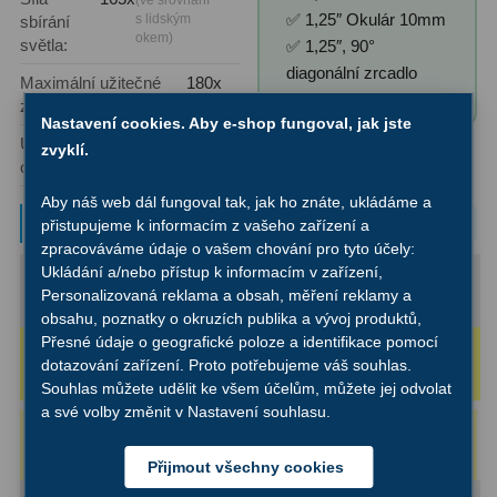
✅ 1,25″ Okulár 10mm
Dálkoměry
9
s lidským
sbírání
okem)
světla:
✅ 1,25″, 90°
Noční vidění
8
diagonální zrcadlo
Maximální užitečné
180x
✅ Hledáček "Red dot"
zvětšení:
Mikroskopy
76
Nastavení cookies. Aby e-shop fungoval, jak jste
Upínací průměr
1,25″
zvyklí.
okuláru:
Pro děti
5
Aby náš web dál fungoval tak, jak ho znáte, ukládáme a
Hobby
4
Typové zvětšení
přistupujeme k informacím z vašeho zařízení a
zpracováváme údaje o vašem chování pro tyto účely:
Školní a studentské
14
Ukládání a/nebo přístup k informacím v zařízení,
Maximální (2D):
179x
Personalizovaná reklama a obsah, měření reklamy a
(s okulárem 7 mm)
Okuláry 6-7 mm
Laboratorní
33
obsahu, poznatky o okruzích publika a vývoj produktů,
Přesné údaje o geografické poloze a identifikace pomocí
Rozlišovací (1.4D):
125x
Kapesní
10
dotazování zařízení. Proto potřebujeme váš souhlas.
(s okulárem 10 mm)
Okuláry 10-12 mm
Souhlas můžete udělit ke všem účelům, můžete jej odvolat
Digitální
10
a své volby změnit v Nastavení souhlasu.
Náš tip
:
Okulár Binorum Plössl
Do
975 Kč
Příslušenství mikroskopů
16
košíku
10mm 50° 1,25″
Přijmout všechny cookies