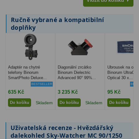
Vložit do košíku
Ručně vybrané a kompatibilní
doplňky
Adaptér na chytré
Diagonální zrcátko
Ubrousek na opti
telefony Binorum
Binorum Dielectric
Binorum UltraCle
SmartPhoto Deluxe...
Advanced 90° 99%...
Optical 30 x...
BESTSELLER
BEST
635 Kč
3 235 Kč
95 Kč
Do košíku
Skladem
Do košíku
Skladem
Do košíku
S
Uživatelská recenze - Hvězdářský
dalekohled Sky-Watcher MC 90/1250