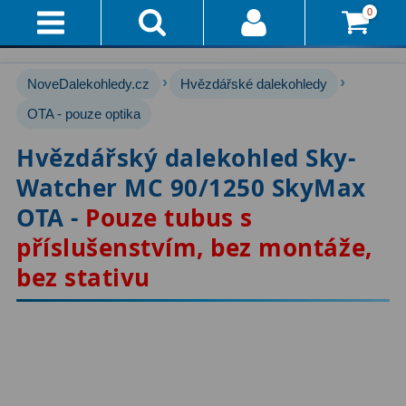
0
Přihlášení
Akce!
›
›
NoveDalekohledy.cz
Hvězdářské dalekohledy
Affiliate
Hvězdářské dalekohledy
OTA - pouze optika
222
Hvězdářský dalekohled Sky-
Průvodce
Pro začátečníky
67
Watcher MC 90/1250 SkyMax
Pro děti
30
Doručení
OTA -
Pouze tubus s
A
Čočkové
60
příslušenstvím, bez montáže,
Platba
bez stativu
Zrcadlové
65
Vše
O
Katadioptrické
7
Nákupu
ED / Apochromáty
33
Vrácení
Ritchey-Chrétien
13
Do