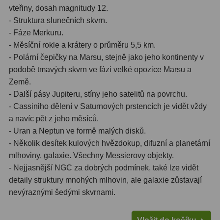
vteřiny, dosah magnitudy 12.
- Struktura slunečních skvrn.
- Fáze Merkuru.
- Měsíční rokle a krátery o průměru 5,5 km.
- Polární čepičky na Marsu, stejně jako jeho kontinenty v
podobě tmavých skvrn ve fázi velké opozice Marsu a
Země.
- Další pásy Jupiteru, stíny jeho satelitů na povrchu.
- Cassiniho dělení v Saturnových prstencích je vidět vždy
a navíc pět z jeho měsíců.
- Uran a Neptun ve formě malých disků.
- Několik desítek kulových hvězdokup, difuzní a planetární
mlhoviny, galaxie. Všechny Messierovy objekty.
- Nejjasnější NGC za dobrých podmínek, také lze vidět
detaily struktury mnohých mlhovin, ale galaxie zůstavají
nevýraznými šedými skvrnami.