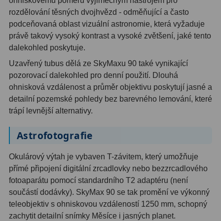
ohniskovému poměru výjimečným nástrojem pro
AstroFoto
306
rozdělování těsných dvojhvězd - odměňující a často
Planetární kamery
19
podceňovaná oblast vizuální astronomie, která vyžaduje
právě takový vysoký kontrast a vysoké zvětšení, jaké tento
Deep-Sky kamery
28
dalekohled poskytuje.
Uzavřený tubus dělá ze SkyMaxu 90 také vynikající
Guiding kamery
14
pozorovací dalekohled pro denní použití. Dlouhá
T-kroužky
16
ohnisková vzdálenost a průměr objektivu poskytují jasné a
detailní pozemské pohledy bez barevného lemování, které
Adaptéry projekční
11
trápí levnější alternativy.
Adaptéry T2
39
Astrofotografie
Adaptéry M48
33
Okulárový výtah je vybaven T-závitem, který umožňuje
přímé připojení digitální zrcadlovky nebo bezzrcadlového
Filtry L-RGB
7
fotoaparátu pomocí standardního T2 adaptéru (není
Filtry IR-Pass
6
součástí dodávky). SkyMax 90 se tak promění ve výkonný
teleobjektiv s ohniskovou vzdáleností 1250 mm, schopný
Filtry IR-Block
10
zachytit detailní snímky Měsíce i jasných planet.