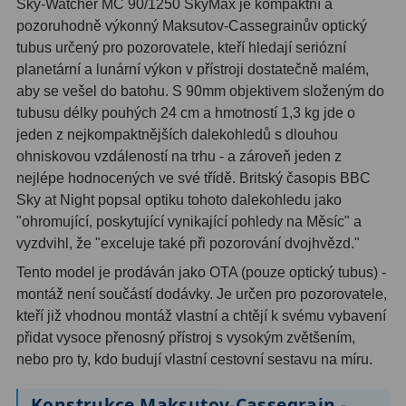
Sky-Watcher MC 90/1250 SkyMax je kompaktní a
pozoruhodně výkonný Maksutov-Cassegrainův optický
Hledáčky
28
tubus určený pro pozorovatele, kteří hledají seriózní
planetární a lunární výkon v přístroji dostatečně malém,
Optické hledáčky
15
aby se vešel do batohu. S 90mm objektivem složeným do
tubusu délky pouhých 24 cm a hmotností 1,3 kg jde o
Red Dot hledáčky
6
jeden z nejkompaktnějších dalekohledů s dlouhou
ohniskovou vzdáleností na trhu - a zároveň jeden z
Sluneční hledáčky
3
nejlépe hodnocených ve své třídě. Britský časopis BBC
Úchyty a držáky hledáčků
4
Sky at Night popsal optiku tohoto dalekohledu jako
"ohromující, poskytující vynikající pohledy na Měsíc" a
Příslušenství
54
vyzdvihl, že "exceluje také při pozorování dvojhvězd."
Tento model je prodáván jako OTA (pouze optický tubus) -
Redukce 1,25" a 2"
17
montáž není součástí dodávky. Je určen pro pozorovatele,
kteří již vhodnou montáž vlastní a chtějí k svému vybavení
Svítilny
5
přidat vysoce přenosný přístroj s vysokým zvětšením,
Čištění
28
nebo pro ty, kdo budují vlastní cestovní sestavu na míru.
Binohlavy
3
Konstrukce Maksutov-Cassegrain -