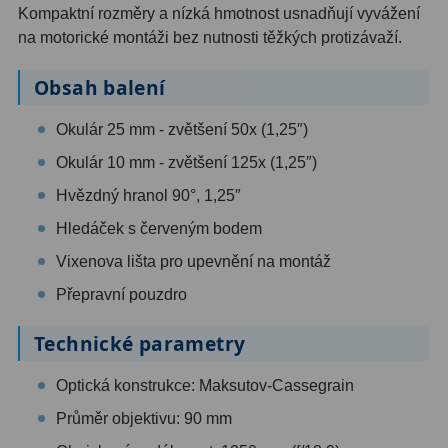
Kompaktní rozměry a nízká hmotnost usnadňují vyvážení
Filtry Clip
5
na motorické montáži bez nutnosti těžkých protizávaží.
Filtry CCD Hα, OIII
7
Obsah balení
Filtrová kola a rámy
16
Okulár 25 mm - zvětšení 50x (1,25″)
Rovnače a reduktory
13
Okulár 10 mm - zvětšení 125x (1,25″)
Pointace
7
Hvězdný hranol 90°, 1,25″
Hledáček s červeným bodem
Zaostřovací masky
27
Vixenova lišta pro upevnění na montáž
ADC, Tilting
14
Přepravní pouzdro
Rotátory
34
Technické parametry
Komponenty
78
Optická konstrukce: Maksutov-Cassegrain
Helical výtahy
11
Průměr objektivu: 90 mm
Okulárové výtahy
44