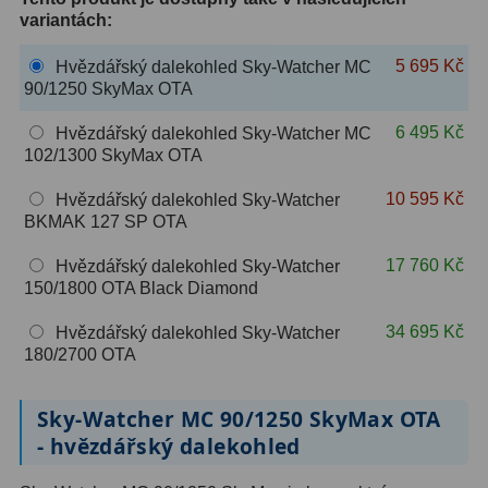
variantách:
OIII
9
5 695 Kč
Hvězdářský dalekohled Sky-Watcher MC
Hβ
6
90/1250 SkyMax OTA
SII
2
6 495 Kč
Hvězdářský dalekohled Sky-Watcher MC
102/1300 SkyMax OTA
Planetární
2
10 595 Kč
Hvězdářský dalekohled Sky-Watcher
Barevné
66
BKMAK 127 SP OTA
Barlow čočky
65
17 760 Kč
Hvězdářský dalekohled Sky-Watcher
150/1800 OTA Black Diamond
Barlow 2x
38
34 695 Kč
Hvězdářský dalekohled Sky-Watcher
Barlow 3x
12
180/2700 OTA
Barlow 4x
3
Sky-Watcher MC 90/1250 SkyMax OTA
- hvězdářský dalekohled
Barlow 5x
8
Převracecí
4