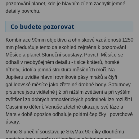
Ostatní
22
pozorování planet, kde je hlavním cílem zachytit jemné
detaily povrchu.
Seřízení
22
Co budete pozorovat
Laserové kolimátory
6
Kombinace 90mm objektivu a ohniskové vzdálenosti 1250
Optické kolimátory
11
mm předurčuje tento dalekohled zejména k pozorování
Měsíce a planet Sluneční soustavy. Povrch Měsíce se
Umělé hvězdy
5
odhalí v neobyčejném detailu - tisíce kráterů, horské
hřbety, údolí a jemná struktura měsíčních moří. Na
Zrcátka a hranoly
61
Jupiteru uvidíte hlavní rovníkové pásy mraků a čtyři
galileovské měsíce jako zřetelné drobné body. Saturnovy
Diagonální zrcátka
36
prstence jsou viditelné již při nižším zvětšení a při vyšším
Diagonální hranoly
7
zvětšení za dobrých atmosferických podmínek lze rozlišit i
Cassiniho dělení. Venuše zřetelně ukazuje své fáze a
Amici hranoly 45°
11
Mars v době opozice odhaluje polární čepičky i povrchové
útvary.
Amici hranoly 90°
7
Mimo Sluneční soustavu je SkyMax 90 díky dlouhému