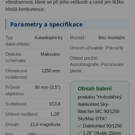
všestrannost, které se při jeho velikosti a ceně jen těžko
hledá konkurence.
Binokulární dalekohledy
285
Parametry a specifikace
Astronomické
44
Lovecké a turistické
114
Typ
Katadioptrický
Montáž:
Bez montáže
dalekohledu:
Úroveň uživatele: Pokročilý
Univerzální
38
Optická
Maksutov
Oblast použití:
schémata:
Kapesní
14
Astrofotografie, Pozorování
Ohnisková
1250 mm
planet
Dětské
7
vzdálenost:
Průměr
90 mm (3.5″)
Námořní
12
Obsah balení
objektivu:
produktu "Hvězdářský
Sportovní
54
Světelnost:
f/13,8
dalekohled Sky-
Watcher MC 90/1250
Divadelní
2
Úhlové rozlišení:
1,28"
SkyMax OTA":
Dosah:
11,6 magnituda
✅ Dalekohled 90/1250
Dálkoměry a Noční vidění
17
✅ 1,25″ Okulár 25mm
Síla
165x
(ve srovnání