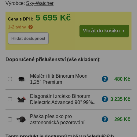
Výrobce:
Sky-Watcher
ZOOM
12
5 695 Kč
Cena s DPH:
ED a Flat Field
12
1-2 týdny
Vložit do košíku
Měřící, s mřížkou
6
Hlídat dostupnost
Ostatní
30
Doporučené příslušenství (vše skladem):
Doplňky
1
Měsíční filtr Binorum Moon
Filtry
183
480 Kč
1,25″ Premium
Měsíční a Polarizační
23
Diagonální zrcátko Binorum
3 235 Kč
Dielectric Advanced 90° 99%...
Sluneční
44
Páska přes oko pro
CLS a UHC
18
295 Kč
astronomická pozorování
Širokopásmové
13
Tento produkt je dostupný také v následujících