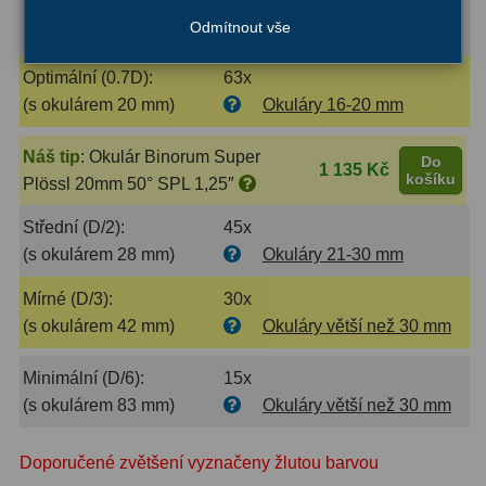
Velké (1D):
89x
Kamery
3
Odmítnout vše
(s okulárem 14 mm)
Okuláry 13-15 mm
Preparáty
2
Optimální (0.7D):
63x
Sklíčka
8
(s okulárem 20 mm)
Okuláry 16-20 mm
Mikroskopicke sady
3
Náš tip
:
Okulár Binorum Super
Do
1 135 Kč
košíku
Plössl 20mm 50° SPL 1,25″
Meteostanice
52
Střední (D/2):
45x
Domácí
21
(s okulárem 28 mm)
Okuláry 21-30 mm
Pokročilé
5
Mírné (D/3):
30x
(s okulárem 42 mm)
Okuláry větší než 30 mm
Profesionální
9
Minimální (D/6):
15x
Čidla
2
(s okulárem 83 mm)
Okuláry větší než 30 mm
Teploměry a vlhkoměry
15
Doporučené zvětšení vyznačeny žlutou barvou
Foto stativy
10