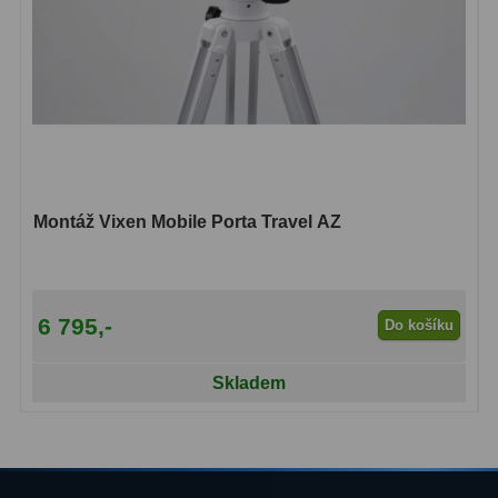
Dálkoměry
9
Noční vidění
8
Mikroskopy
76
Pro děti
5
Hobby
4
Montáž Vixen Mobile Porta Travel AZ
Školní a studentské
14
Laboratorní
33
6 795,-
Do košíku
Kapesní
10
Skladem
Digitální
10
Příslušenství mikroskopů
16