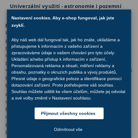
Ostatní
22
Univerzální využití - astronomie i pozemní
pozorování
Seřízení
22
Nastavení cookies. Aby e-shop fungoval, jak jste
zvyklí.
Montáž Sky-Watcher AZ3
je skutečně univerzální.
Laserové kolimátory
6
Uplatní se jak při astronomickém pozorování (Měsíc,
Aby náš web dál fungoval tak, jak ho znáte, ukládáme a
planety, dvojhvězdy, otevřené hvězdokupy), tak při
Optické kolimátory
11
přistupujeme k informacím z vašeho zařízení a
pozemním použití s monokulárními nebo binokulárními
zpracováváme údaje o vašem chování pro tyto účely:
dalekohledy - například při pozorování ptáků, krajiny nebo
Umělé hvězdy
5
Ukládání a/nebo přístup k informacím v zařízení,
při sportovních akcích. Kombinace lehkosti, nastavitelné
Personalizovaná reklama a obsah, měření reklamy a
výšky a precizního ovládání z ní dělá ideálního společníka
Zrcátka a hranoly
61
obsahu, poznatky o okruzích publika a vývoj produktů,
pro každého, kdo chce mít spolehlivou a přenosnou oporu
Přesné údaje o geografické poloze a identifikace pomocí
pro svůj dalekohled.
dotazování zařízení. Proto potřebujeme váš souhlas.
Diagonální zrcátka
36
Souhlas můžete udělit ke všem účelům, můžete jej odvolat
Celkově vzato, AZ3 představuje skvělý poměr ceny a
a své volby změnit v Nastavení souhlasu.
Diagonální hranoly
7
výkonu v segmentu manuálních azimutálních montáží.
Pokud hledáte pevný základ pro svůj první nebo druhý
Amici hranoly 45°
11
Přijmout všechny cookies
dalekohled a nechcete investovat do složitějších
paralaktických systémů, tato montáž vám nabídne vše
Amici hranoly 90°
7
Odmítnout vše
potřebné - stabilitu, flexibilitu a snadné použití kdekoliv