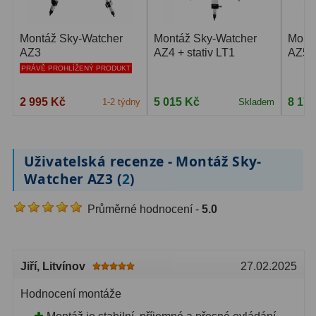
Primární zrcadla
9
Montáž Sky-Watcher
Montáž Sky-Watcher
Mont
AZ3
AZ4 + stativ LT1
AZ5 S
Sekundární zrcadla
6
PRÁVĚ PROHLÍŽENÝ PRODUKT
Adaptéry k okulárovým
2 995 Kč
5 015 Kč
8 17
1-2 týdny
Skladem
výtahům
8
Pozorovací dalekohledy
50
Uživatelská recenze - Montáž Sky-
Kompaktní
3
Watcher AZ3 (
2
)
Turistické
9
Průměrné hodnocení -
5.0
Pro pozorování přírody a
ornitologie
17
Jiří
, Litvínov
27.02.2025
Monokuláry
20
Hodnocení montáže
Dárkové
1