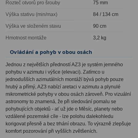
Rozteč otvorů pro šrouby
75 mm
Ostatní
1
Výška stativu (min/max)
84 / 134 cm
Montáže
93
Výška ve složeném stavu
90 cm
Azimutální AZ
5
Hmotnost montáže
3,2 kg
Paralaktické EQ
19
Ovládání a pohyb v obou osách
Fotografické montáže
5
Jednou z největších předností AZ3 je systém jemného
pohybu v azimutu i výšce (elevaci). Zatímco u
Stativy a pilíře
3
jednodušších azimutálních montáží bývá pohyb pouze
hrubý a přímý, AZ3 nabízí aretaci v azimutu a plynulé
Objímky
10
mikrometrické pohyby v obou osách zároveň. Pro vizuální
astronomy to znamená, že při sledování pomalu se
Motory a pohony
13
pohybujících objektů - ať už jde o Měsíc, planety nebo
Upínací prvky
13
vzdálené pozemské cíle - lze polohu dalekohledu
korigovat přesně a bez trhání obrazu. To výrazně zlepšuje
Závaží
3
komfort pozorování při vyšších zvětšeních.