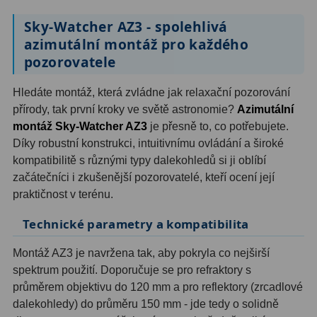
OIII
9
Sky-Watcher AZ3 - spolehlivá
azimutální montáž pro každého
Hβ
6
pozorovatele
SII
2
Hledáte montáž, která zvládne jak relaxační pozorování
Planetární
2
přírody, tak první kroky ve světě astronomie?
Azimutální
montáž Sky-Watcher AZ3
je přesně to, co potřebujete.
Barevné
66
Díky robustní konstrukci, intuitivnímu ovládání a široké
kompatibilitě s různými typy dalekohledů si ji oblíbí
Barlow čočky
65
začátečníci i zkušenější pozorovatelé, kteří ocení její
praktičnost v terénu.
Barlow 2x
38
Technické parametry a kompatibilita
Barlow 3x
12
Montáž AZ3 je navržena tak, aby pokryla co nejširší
Barlow 4x
3
spektrum použití. Doporučuje se pro refraktory s
průměrem objektivu do 120 mm a pro reflektory (zrcadlové
Barlow 5x
8
dalekohledy) do průměru 150 mm - jde tedy o solidně
Převracecí
4