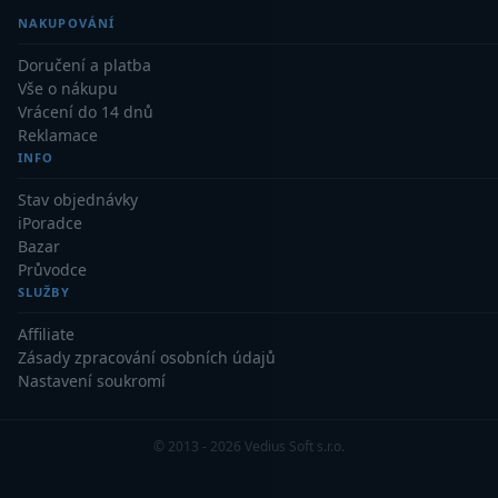
Kamery
3
NAKUPOVÁNÍ
Preparáty
2
Doručení a platba
Vše o nákupu
Sklíčka
8
Vrácení do 14 dnů
Reklamace
Mikroskopicke sady
3
INFO
Meteostanice
52
Stav objednávky
iPoradce
Bazar
Domácí
21
Průvodce
SLUŽBY
Pokročilé
5
Affiliate
Profesionální
9
Zásady zpracování osobních údajů
Nastavení soukromí
Čidla
2
Teploměry a vlhkoměry
15
© 2013 - 2026 Vedius Soft s.r.o.
Foto stativy
10