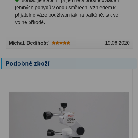
Montáž je stabilní, příjemné a přesné ovládání
jemných pohybů v obou směrech. Vzhledem k
Binokulární dalekohledy
285
přijatelné váze používám jak na balkóně, tak ve
volné přírodě.
Astronomické
44
Lovecké a turistické
114
Michal
, Bedihošť
19.08.2020
Univerzální
38
Podobné zboží
Kapesní
14
Dětské
7
Námořní
12
Sportovní
54
Divadelní
2
Dálkoměry a Noční vidění
17