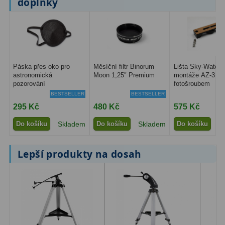
doplňky
Filtry Clip
5
Filtry CCD Hα, OIII
7
Filtrová kola a rámy
16
Páska přes oko pro
Měsíční filtr Binorum
Lišta Sky-Watche
Rovnače a reduktory
13
astronomická
Moon 1,25″ Premium
montáže AZ-3 s 
pozorování
fotošroubem
Pointace
7
BESTSELLER
BESTSELLER
295 Kč
480 Kč
575 Kč
Zaostřovací masky
27
Do košíku
Skladem
Do košíku
Skladem
Do košíku
S
ADC, Tilting
14
Lepší produkty na dosah
Rotátory
34
Komponenty
78
Helical výtahy
11
Okulárové výtahy
44