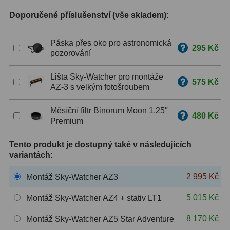
Doporučené příslušenství (vše skladem):
ZOOM
12
ED a Flat Field
12
Páska přes oko pro astronomická
295 Kč
pozorování
Měřící, s mřížkou
6
Lišta Sky-Watcher pro montáže
575 Kč
Ostatní
30
AZ-3 s velkým fotošroubem
Doplňky
1
Měsíční filtr Binorum Moon 1,25″
480 Kč
Premium
Filtry
181
Tento produkt je dostupný také v následujících
Měsíční a Polarizační
23
variantách:
Sluneční
42
2 995 Kč
Montáž Sky-Watcher AZ3
CLS a UHC
18
5 015 Kč
Montáž Sky-Watcher AZ4 + stativ LT1
8 170 Kč
Širokopásmové
13
Montáž Sky-Watcher AZ5 Star Adventure