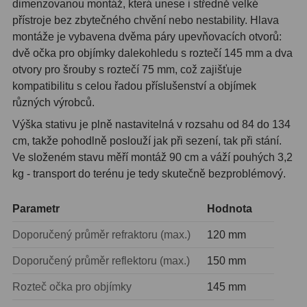
dimenzovanou montáž, která unese i středně velké
přístroje bez zbytečného chvění nebo nestability. Hlava
Hledáčky
28
montáže je vybavena dvěma páry upevňovacích otvorů:
dvě očka pro objímky dalekohledu s roztečí 145 mm a dva
Optické hledáčky
15
otvory pro šrouby s roztečí 75 mm, což zajišťuje
kompatibilitu s celou řadou příslušenství a objímek
Red Dot hledáčky
6
různých výrobců.
Sluneční hledáčky
3
Výška stativu je plně nastavitelná v rozsahu od 84 do 134
cm, takže pohodlně poslouží jak při sezení, tak při stání.
Úchyty a držáky hledáčků
4
Ve složeném stavu měří montáž 90 cm a váží pouhých 3,2
kg - transport do terénu je tedy skutečně bezproblémový.
Příslušenství
54
Parametr
Hodnota
Redukce 1,25" a 2"
17
Doporučený průměr refraktoru (max.)
120 mm
Svítilny
5
Doporučený průměr reflektoru (max.)
150 mm
Čištění
28
Rozteč očka pro objímky
145 mm
Binohlavy
3