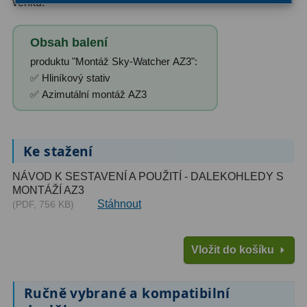
AstroFoto
306
venku.
Planetární kamery
19
Obsah balení
produktu "Montáž Sky-Watcher AZ3":
Deep-Sky kamery
28
✅ Hliníkový stativ
Guiding kamery
14
✅ Azimutální montáž AZ3
T-kroužky
16
Ke stažení
Adaptéry projekční
11
NÁVOD K SESTAVENÍ A POUŽITÍ - DALEKOHLEDY S
Adaptéry T2
39
MONTÁŽÍ AZ3
Stáhnout
(PDF, 756 KB)
Adaptéry M48
33
Filtry L-RGB
7
Vložit do košíku
Filtry IR-Pass
6
Ručně vybrané a kompatibilní
Filtry IR-Block
10