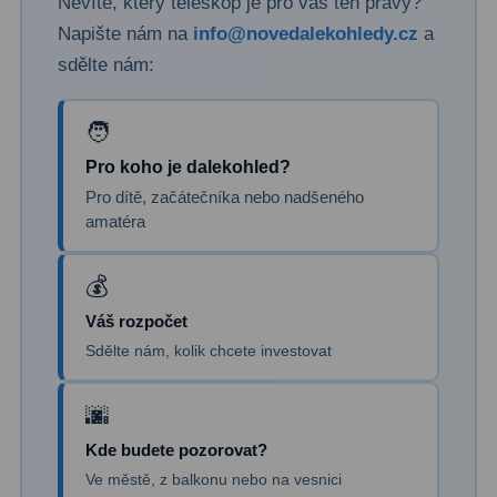
Nevíte, který teleskop je pro vás ten pravý?
Napište nám na
info@novedalekohledy.cz
a
Binokulární dalekohledy
285
sdělte nám:
Astronomické
44
Lovecké a turistické
114
Pro koho je dalekohled?
Univerzální
38
Pro dítě, začátečníka nebo nadšeného
amatéra
Kapesní
14
Dětské
7
Váš rozpočet
Námořní
12
Sdělte nám, kolik chcete investovat
Sportovní
54
Divadelní
2
Kde budete pozorovat?
Dálkoměry a Noční vidění
17
Ve městě, z balkonu nebo na vesnici