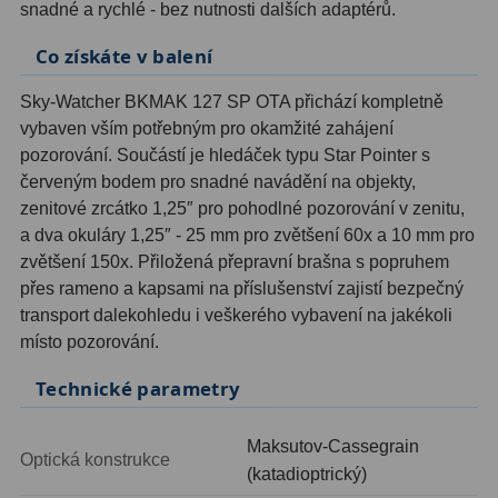
snadné a rychlé - bez nutnosti dalších adaptérů.
Ostatní
1
Co získáte v balení
Montáže
93
Sky-Watcher BKMAK 127 SP OTA přichází kompletně
vybaven vším potřebným pro okamžité zahájení
Azimutální AZ
5
pozorování. Součástí je hledáček typu Star Pointer s
Paralaktické EQ
19
červeným bodem pro snadné navádění na objekty,
zenitové zrcátko 1,25″ pro pohodlné pozorování v zenitu,
Fotografické montáže
5
a dva okuláry 1,25″ - 25 mm pro zvětšení 60x a 10 mm pro
zvětšení 150x. Přiložená přepravní brašna s popruhem
Stativy a pilíře
3
přes rameno a kapsami na příslušenství zajistí bezpečný
transport dalekohledu i veškerého vybavení na jakékoli
Objímky
10
místo pozorování.
Motory a pohony
13
Technické parametry
Upínací prvky
13
Maksutov-Cassegrain
Optická konstrukce
Závaží
3
(katadioptrický)