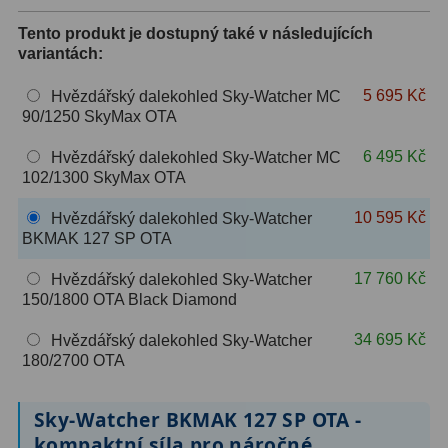
OIII
9
Tento produkt je dostupný také v následujících
variantách:
Hβ
6
5 695 Kč
Hvězdářský dalekohled Sky-Watcher MC
SII
2
90/1250 SkyMax OTA
Planetární
2
6 495 Kč
Hvězdářský dalekohled Sky-Watcher MC
102/1300 SkyMax OTA
Barevné
66
10 595 Kč
Hvězdářský dalekohled Sky-Watcher
Barlow čočky
65
BKMAK 127 SP OTA
17 760 Kč
Barlow 2x
38
Hvězdářský dalekohled Sky-Watcher
150/1800 OTA Black Diamond
Barlow 3x
12
34 695 Kč
Hvězdářský dalekohled Sky-Watcher
180/2700 OTA
Barlow 4x
3
Barlow 5x
8
Sky-Watcher BKMAK 127 SP OTA -
kompaktní síla pro náročné
Převracecí
4