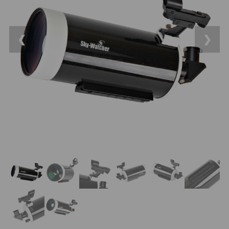
14
OTA - pouze optika
43
Dnů
Sluneční
1
❮
❯
Reklamace
Do 3000 Kč
24
Stav
Do 6000 Kč
37
Objednávky
Do 10000 Kč
41
IPoradce
Okuláry
390
Bazar
Plössl a Super Plössl
120
Kontakty
WA (52°-60°)
64
SWA (62°-78°)
101
UWA (80°-98°)
27
XWA (100°-120°)
17