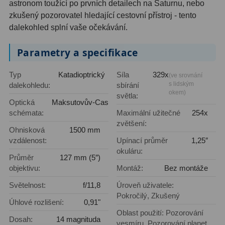
AstroFoto
306
astronom toužící po prvních detailech na Saturnu, nebo
zkušený pozorovatel hledající cestovní přístroj - tento
Planetární kamery
19
dalekohled splní vaše očekávání.
Deep-Sky kamery
28
Parametry a specifikace
Guiding kamery
14
Typ
Katadioptrický
Síla
329x
(ve srovnání
s lidským
dalekohledu:
sbírání
T-kroužky
16
okem)
světla:
Optická
Maksutovův-Cassegrainův
Adaptéry projekční
11
schémata:
Maximální užitečné
254x
zvětšení:
Adaptéry T2
39
Ohnisková
1500 mm
vzdálenost:
Upínací průměr
1,25″
Adaptéry M48
33
okuláru:
Průměr
127 mm (5″)
objektivu:
Montáž:
Bez montáže
Filtry L-RGB
7
Světelnost:
f/11,8
Úroveň uživatele:
Filtry IR-Pass
6
Pokročilý, Zkušený
Úhlové rozlišení:
0,91"
Oblast použití: Pozorování
Filtry IR-Block
10
Dosah:
14 magnituda
vesmíru, Pozorování planet