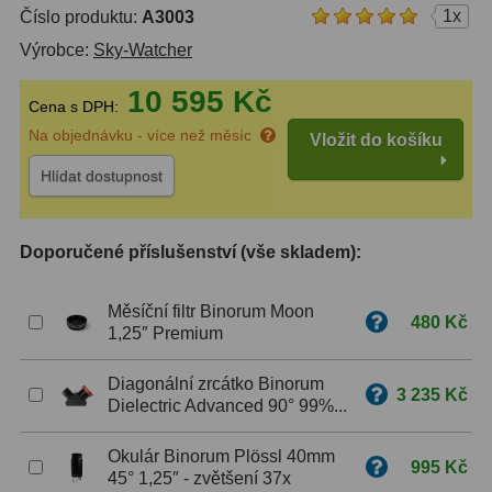
1x
Číslo produktu:
A3003
ZOOM
12
Výrobce:
Sky-Watcher
ED a Flat Field
12
10 595 Kč
Cena s DPH:
Měřící, s mřížkou
6
Na objednávku - více než měsíc
Vložit do košíku
Hlídat dostupnost
Ostatní
30
Doplňky
1
Doporučené příslušenství (vše skladem):
Filtry
183
Měsíční filtr Binorum Moon
480 Kč
Měsíční a Polarizační
23
1,25″ Premium
Sluneční
44
Diagonální zrcátko Binorum
3 235 Kč
Dielectric Advanced 90° 99%...
CLS a UHC
18
Okulár Binorum Plössl 40mm
Širokopásmové
13
995 Kč
45° 1,25″ - zvětšení 37x