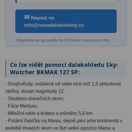
Dálkoměry
9
✉
Noční vidění
8
Napsat na
info@novedalekohledy.cz
Mikroskopy
76
Odpovídáme zpravidla do 24 hodin v pracovní dny.
Pro děti
5
Hobby
4
Co lze vidět pomocí dalekohledu Sky-
Školní a studentské
14
Watcher BKMAK 127 SP:
Laboratorní
33
- Dvojhvězdy, vzdálené od sebe více než 1,5 obloukové
vteřiny, dosah magnitudy 12.
Kapesní
10
- Struktura slunečních skvrn.
- Fáze Merkuru.
Digitální
10
- Měsíční rokle a krátery o průměru 5,5 km.
Příslušenství mikroskopů
16
- Polární čepičky na Marsu, stejně jako jeho kontinenty v
podobě tmavých skvrn ve fázi velké opozice Marsu a