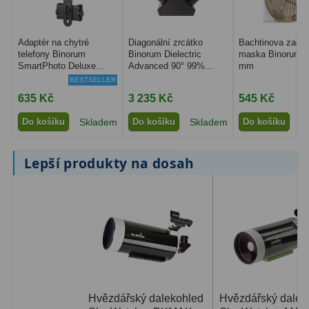
Ostatní
179
Adaptér na chytré
Diagonální zrcátko
Bachtinova zaost
telefony Binorum
Binorum Dielectric
maska Binorum 1
Literatura
11
SmartPhoto Deluxe...
Advanced 90° 99%...
mm
BESTSELLER
Lupy
69
635 Kč
3 235 Kč
545 Kč
Dárkové poukazy
29
Do košíku
Skladem
Do košíku
Skladem
Do košíku
S
Kufry a tašky
64
Lepší produkty na dosah
Ostatní
6
Bazar
11
Dalekohledy
8
Okuláry
1
Ostatní
2
Hvězdářský dalekohled
Hvězdářský dalek