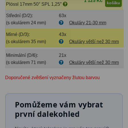
1 125 Kč
košíku
Plössl 17mm 50° SPL 1,25″
Primární zrcadla
9
Střední (D/2):
63x
(s okulárem 24 mm)
Okuláry 21-30 mm
Sekundární zrcadla
6
Mírné (D/3):
43x
Adaptéry k okulárovým
(s okulárem 35 mm)
Okuláry větší než 30 mm
výtahům
8
Minimální (D/6):
21x
Pozorovací dalekohledy
50
(s okulárem 71 mm)
Okuláry větší než 30 mm
Kompaktní
3
Doporučené zvětšení vyznačeny žlutou barvou
Turistické
9
Pro pozorování přírody a
ornitologie
17
Pomůžeme vám vybrat
první dalekohled
Monokuláry
20
Dárkové
1