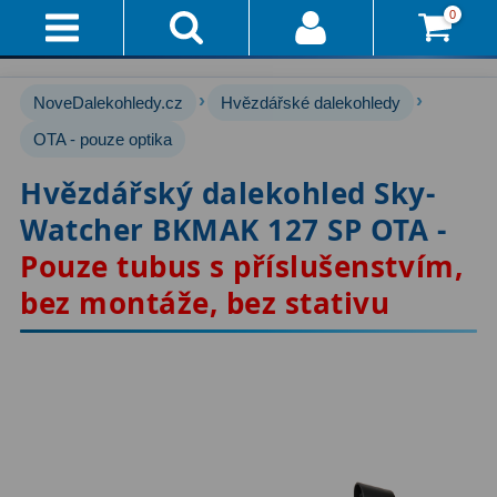
0
Přihlášení
Akce!
›
›
NoveDalekohledy.cz
Hvězdářské dalekohledy
Affiliate
Hvězdářské dalekohledy
OTA - pouze optika
222
Hvězdářský dalekohled Sky-
Průvodce
Pro začátečníky
67
Watcher BKMAK 127 SP OTA -
Pro děti
30
Doručení
Pouze tubus s příslušenstvím,
A
Čočkové
60
bez montáže, bez stativu
Platba
Zrcadlové
65
Vše
O
Katadioptrické
7
Nákupu
ED / Apochromáty
33
Vrácení
Ritchey-Chrétien
13
Do