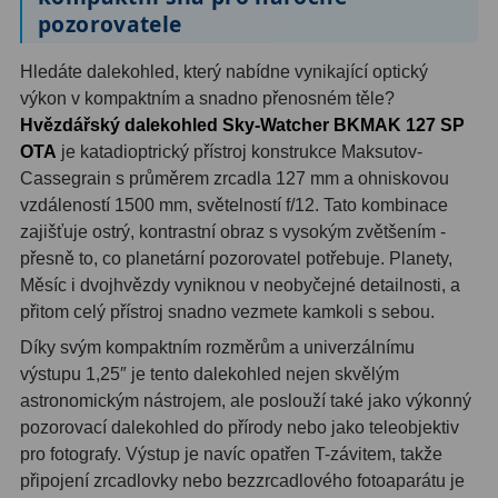
pozorovatele
Hledáčky
28
Hledáte dalekohled, který nabídne vynikající optický
výkon v kompaktním a snadno přenosném těle?
Optické hledáčky
15
Hvězdářský dalekohled Sky-Watcher BKMAK 127 SP
Red Dot hledáčky
6
OTA
je katadioptrický přístroj konstrukce Maksutov-
Cassegrain s průměrem zrcadla 127 mm a ohniskovou
Sluneční hledáčky
3
vzdáleností 1500 mm, světelností f/12. Tato kombinace
zajišťuje ostrý, kontrastní obraz s vysokým zvětšením -
Úchyty a držáky hledáčků
4
přesně to, co planetární pozorovatel potřebuje. Planety,
Měsíc i dvojhvězdy vyniknou v neobyčejné detailnosti, a
Příslušenství
54
přitom celý přístroj snadno vezmete kamkoli s sebou.
Redukce 1,25" a 2"
17
Díky svým kompaktním rozměrům a univerzálnímu
výstupu 1,25″ je tento dalekohled nejen skvělým
Svítilny
5
astronomickým nástrojem, ale poslouží také jako výkonný
pozorovací dalekohled do přírody nebo jako teleobjektiv
Čištění
28
pro fotografy. Výstup je navíc opatřen T-závitem, takže
připojení zrcadlovky nebo bezzrcadlového fotoaparátu je
Binohlavy
3