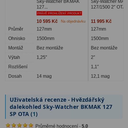
Sky-Watcher BKMAK
Sky-Watcher MAK
127...
127/1500 2″ OTA
PRÁVĚ PROHLÍŽENÝ PRODUKT
10 595 Kč
11 995 Kč
Na objednávku
1-
Průměr
127mm
127mm
Ohnisko
1500mm
1500mm
Montáž
Bez montáže
Bez montáže
Výtah
1,25″
2″
Rozlišení
1,1″
Dosah
14 mag
12,1 mag
Uživatelská recenze - Hvězdářský
dalekohled Sky-Watcher BKMAK 127
SP OTA (
1
)
Průměrné hodnocení -
5.0