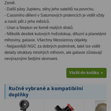
Kamery
3
Země.
- Další pásy Jupiteru, stíny jeho satelitů na povrchu.
Preparáty
2
- Cassiniho dělení v Saturnových prstencích je vidět vždy
a navíc pět z jeho měsíců.
Sklíčka
8
- Uran a Neptun ve formě malých disků.
Mikroskopicke sady
3
- Několik desítek kulových hvězdokup, difuzní a planetární
mlhoviny, galaxie. Všechny Messierovy objekty.
Meteostanice
52
- Nejjasnější NGC za dobrých podmínek, také lze vidět
detaily struktury mnohých mlhovin, ale galaxie zůstavají
Domácí
21
nevýraznými šedými skvrnami.
Pokročilé
5
Vložit do košíku
Profesionální
9
Čidla
2
Ručně vybrané a kompatibilní
doplňky
Teploměry a vlhkoměry
15
Foto stativy
10