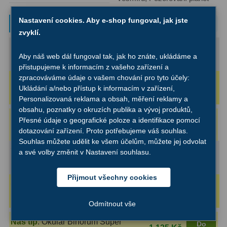
Filtry Clip
5
Nastavení cookies. Aby e-shop fungoval, jak jste
Typové zvětšení
Filtry CCD Hα, OIII
7
zvyklí.
Maximální (2D):
250x
Filtrová kola a rámy
16
Aby náš web dál fungoval tak, jak ho znáte, ukládáme a
(s okulárem 6 mm)
Okuláry 6-7 mm
přistupujeme k informacím z vašeho zařízení a
Rovnače a reduktory
13
zpracováváme údaje o vašem chování pro tyto účely:
Rozlišovací (1.4D):
188x
Ukládání a/nebo přístup k informacím v zařízení,
(s okulárem 8 mm)
Okuláry 8-9 mm
Pointace
7
Personalizovaná reklama a obsah, měření reklamy a
obsahu, poznatky o okruzích publika a vývoj produktů,
Zaostřovací masky
27
Náš tip
:
Okulár Binorum Super
Přesné údaje o geografické poloze a identifikace pomocí
Do
1 090 Kč
košíku
dotazování zařízení. Proto potřebujeme váš souhlas.
Plössl 8mm 50° SPL 1,25″
ADC, Tilting
14
Souhlas můžete udělit ke všem účelům, můžete jej odvolat
Velké (1D):
125x
a své volby změnit v Nastavení souhlasu.
Rotátory
34
(s okulárem 12 mm)
Okuláry 10-12 mm
Přijmout všechny cookies
Komponenty
78
Optimální (0.7D):
88x
(s okulárem 17 mm)
Okuláry 16-20 mm
Odmítnout vše
Helical výtahy
11
Náš tip
:
Okulár Binorum Super
Do
Okulárové výtahy
44