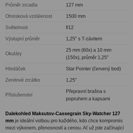
Ostatní
22
Průměr zrcadla
127 mm
Ohnisková vzdálenost
1500 mm
Seřízení
22
Světelnost
f/12
Laserové kolimátory
6
Výstupní průměr
1,25″ s T-závitem
Optické kolimátory
11
25 mm (60x) a 10 mm
Okuláry
Umělé hvězdy
5
(150x), průměr 1,25″
Zrcátka a hranoly
61
Hledáček
Star Pointer (červený bod)
Zenitové zrcátko
1,25″
Diagonální zrcátka
36
Přepravní brašna s
Diagonální hranoly
7
Příslušenství
popruhem a kapsami
Amici hranoly 45°
11
Dalekohled Maksutov-Cassegrain Sky-Watcher 127
Amici hranoly 90°
7
mm
je ideální volbou pro každého, kdo chce kompromis
mezi výkonem, přenosností a cenou. Ať už jste začínající