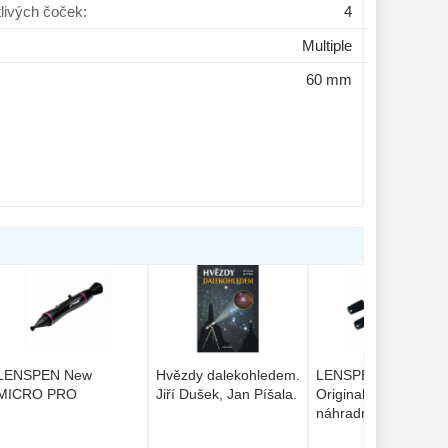
tlivých čoček:
4
Multiple
60 mm
LENSPEN New
Hvězdy dalekohledem.
LENSPEN New
MICRO PRO
Jiří Dušek, Jan Píšala.
Original čistící pero 
náhradní špice