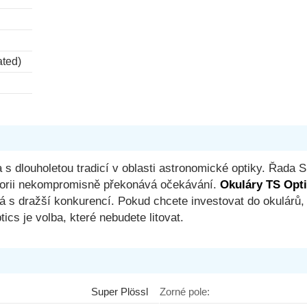
ated)
s dlouholetou tradicí v oblasti astronomické optiky. Řada S
gorii nekompromisně překonává očekávání.
Okuláry TS Opti
dá s dražší konkurencí. Pokud chcete investovat do okulárů,
cs je volba, které nebudete litovat.
Super Plössl
Zorné pole: