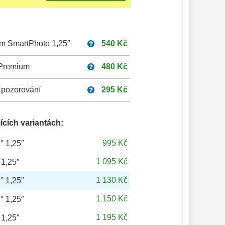
um SmartPhoto 1,25″
540 Kč
 Premium
480 Kč
 pozorování
295 Kč
ících variantách:
995 Kč
° 1,25″
1 095 Kč
 1,25″
1 130 Kč
° 1,25″
1 150 Kč
° 1,25″
1 195 Kč
ssl 4mm 52° 1,25″