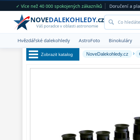
✓ Více než 40 000 spokojených zákazníků
Doručení a pl
NOVE
DALEKOHLEDY
.cz
Váš poradce v oblasti astronomie
Hvězdářské dalekohledy
AstroFoto
Binokuláry
›
NoveDalekohledy.cz
Zobrazit katalog
Hvězdářské 
dalekohledy 
222
Okuláry 
390
Plössl a Super
Plössl
120
WA (52°-60°)
64
SWA (62°-78°)
101
UWA (80°-98°)
27
XWA (100°-120°)
17
ZOOM
12