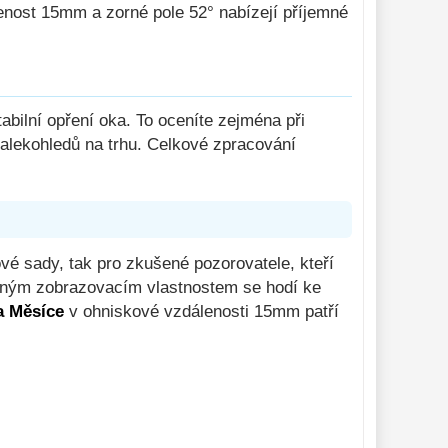
lenost 15mm a zorné pole 52° nabízejí příjemné
abilní opření oka. To oceníte zejména při
dalekohledů na trhu. Celkové zpracování
ové sady, tak pro zkušené pozorovatele, kteří
borným zobrazovacím vlastnostem se hodí ke
a Měsíce
v ohniskové vzdálenosti 15mm patří