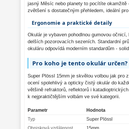
jasný Měsíc nebo planety to pocítíte okamžitě 
zvětšení s dostatečným přehledem, ideální pro 
Ergonomie a praktické detaily
Okulár je vybaven pohodlnou gumovou očnicí, kt
delších pozorovacích sezeních. Standardní prů
okuláru odpovídá moderním standardům - solidn
Pro koho je tento okulár určen?
Super Plössl 15mm je skvělou volbou jak pro za
ocení spolehlivý a opticky čistý okulár do ka
většině refraktorů, reflektorů i katadioptrickýc
k nejpraktičtějším volbám ve své kategorii.
Parametr
Hodnota
Typ
Super Plössl
Ohnisková vzdálenost
15mm