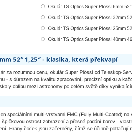
Okulár TS Optics Super Plö
Okulár TS Optics Super Plössl 32mm 52
Okulár TS Optics Super Plössl 25mm 52
Okulár TS Optics Super Plössl 40mm 46
5mm 52° 1,25″ - klasika, která překvapí
lár za rozumnou cenu, okulár Super Plössl od Teleskop-Servi
u - s důrazem na kvalitu zpracování, precizní optiku a každ
ískaly oblibu mezi astronomy po celém světě díky vynikají
en speciálními multi-vrstvami FMC (Fully Multi-Coated) na 
špičkovou ostrost zobrazení a přesné podání barev - vlastn
í. Hrany čoček jsou začerněny, čímž se účinně potlačují n