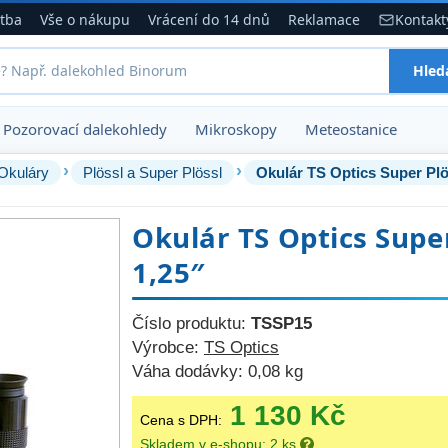
atba
Vše o nákupu
Vrácení do 14 dnů
Reklamace
Kontakt
Hled
Pozorovací dalekohledy
Mikroskopy
Meteostanice
›
›
Okuláry
Plössl a Super Plössl
Okulár TS Optics Super Plö
Okulár TS Optics Supe
1,25″
Číslo produktu:
TSSP15
Výrobce:
TS Optics
Váha dodávky:
0,08 kg
1 130 Kč
Cena s DPH:
Skladem v e-shopu: 2 ks