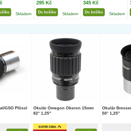
č
295 Kč
345 Kč
ošíku
Do košíku
Do košíku
Skladem
Skladem
Skladem
cal/GSO Plössl
Okulár Omegon Oberon 15mm
Okulár Bresse
82° 1,25″
50° 1,25″
SUPER CENA -7%