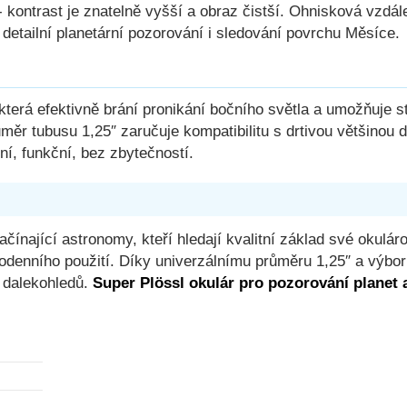
- kontrast je znatelně vyšší a obraz čistší. Ohnisková vzdá
detailní planetární pozorování i sledování povrchu Měsíce.
erá efektivně brání pronikání bočního světla a umožňuje st
měr tubusu 1,25″ zaručuje kompatibilitu s drtivou většinou 
í, funkční, bez zbytečností.
čínající astronomy, kteří hledají kvalitní základ své okulár
ždodenního použití. Díky univerzálnímu průměru 1,25″ a vý
h dalekohledů.
Super Plössl okulár pro pozorování planet 