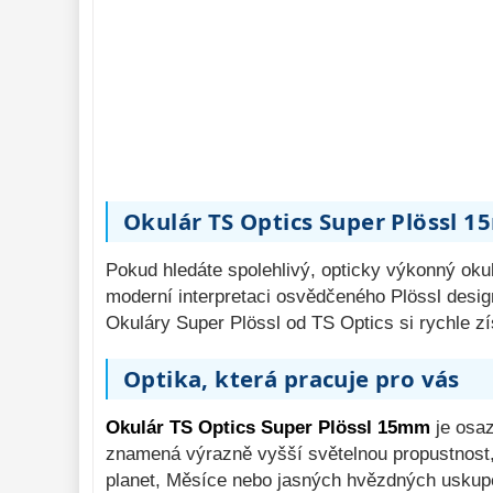
Pozorovací 
dalekohledy 
50
Binokulární 
dalekohledy 
285
Dálkoměry a Noční 
vidění 
17
Mikroskopy 
76
Okulár TS Optics Super Plössl 1
Příslušenství 
mikroskopů 
16
Pokud hledáte spolehlivý, opticky výkonný oku
Meteostanice 
52
moderní interpretaci osvědčeného Plössl design
Foto stativy 
Okuláry Super Plössl od TS Optics si rychle z
10
Ostatní 
179
Optika, která pracuje pro vás
Bazar 
11
Okulár TS Optics Super Plössl 15mm
je osaz
znamená výrazně vyšší světelnou propustnost, 
planet, Měsíce nebo jasných hvězdných uskupen