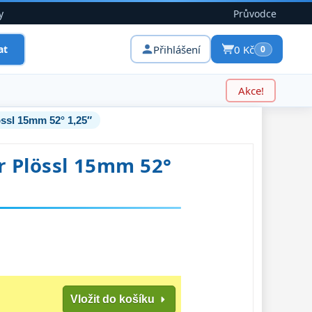
y
Průvodce
Přihlášení
0 Kč
at
0
Akce!
ssl 15mm 52° 1,25″
r Plössl 15mm 52°
Vložit do košíku