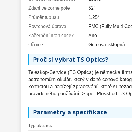
Zdánlivé zorné pole
52°
Průměr tubusu
1,25″
Povrchová úprava
FMC (Fully Multi-Co
Začernění hran čoček
Ano
Očnice
Gumová, sklopná
Proč si vybrat TS Optics?
Teleskop-Service (TS Optics) je německá firma 
astronomům okulár, který v dané cenové kate
kontrolou a nabízejí zpracování, které si neza
pravidelného používání, Super Plössl od TS Opti
Parametry a specifikace
Typ okuláru: