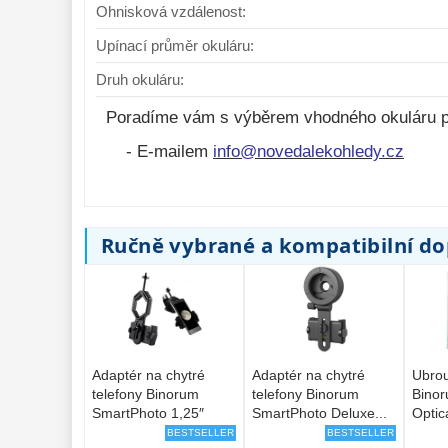
Ohnisková vzdálenost:
Upínací průměr okuláru:
Druh okuláru:
Poradíme vám s výběrem vhodného okuláru p
- E-mailem
info@novedalekohledy.cz
Ručně vybrané a kompatibilní d
Adaptér na chytré
Adaptér na chytré
Ubrou
telefony Binorum
telefony Binorum
Bino
SmartPhoto 1,25″
SmartPhoto Deluxe...
Optic
BESTSELLER
BESTSELLER