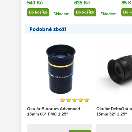
540 Kč
635 Kč
85 K
Do košíku
Do košíku
Do k
Skladem
Skladem
Podobné zboží
Okulár Binorum Advanced
Okulár DeltaOpti
15mm 66° FMC 1,25″
15mm 52° 1,25″