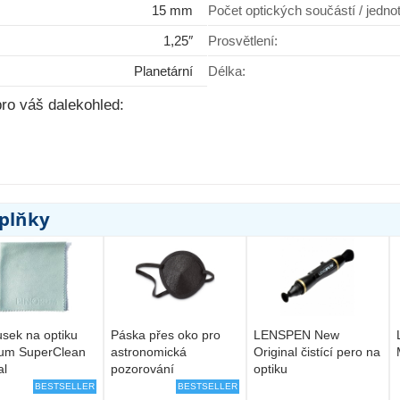
15 mm
Počet optických součástí / jedno
1,25″
Prosvětlení:
Planetární
Délka:
ro váš dalekohled:
oplňky
sek na optiku
Páska přes oko pro
LENSPEN New
rum SuperClean
astronomická
Original čistící pero na
al
pozorování
optiku
BESTSELLER
BESTSELLER