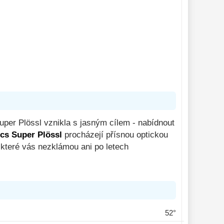
uper Plössl vznikla s jasným cílem - nabídnout
cs Super Plössl
procházejí přísnou optickou
 které vás nezklámou ani po letech
52°