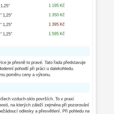
1 195 Kč
ssl 6mm 52° 1,25″
1 350 Kč
° 1,25″
1 395 Kč
° 1,25″
1 595 Kč
° 1,25″
ce je přesně to pravé. Tato řada představuje
odenní pohodlí při práci u dalekohledu.
címu poměru ceny a výkonu.
všech vzduch-sklo površích. To v praxi
osti, na kterých záleží zejména při pozorování
ežádoucí odlesky a přesvětlení. Při pohledu na