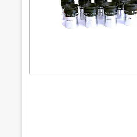
ED a Flat Field
12
Měřící, s mřížkou
6
Ostatní
30
Doplňky
1
Filtry 
181
Barlow čočky 
65
Hledáčky 
28
Příslušenství 
54
Montáže 
93
Seřízení 
22
Zrcátka a hranoly 
61
AstroFoto 
306
Komponenty 
78