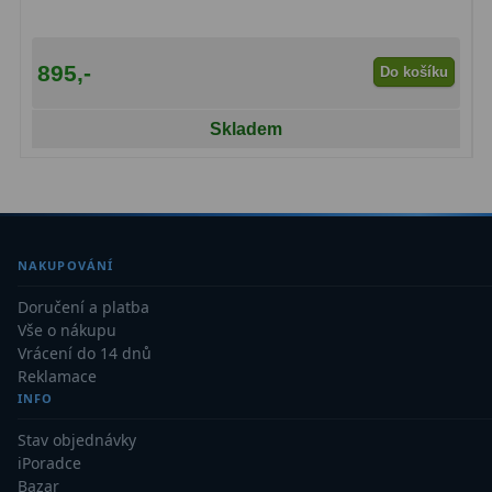
Kamery
3
Preparáty
2
895,-
Do košíku
Sklíčka
8
Skladem
Mikroskopicke sady
3
Meteostanice
52
Domácí
21
NAKUPOVÁNÍ
Pokročilé
5
Doručení a platba
Vše o nákupu
Profesionální
9
Vrácení do 14 dnů
Reklamace
Čidla
2
INFO
Teploměry a vlhkoměry
15
Stav objednávky
iPoradce
Foto stativy
10
Bazar