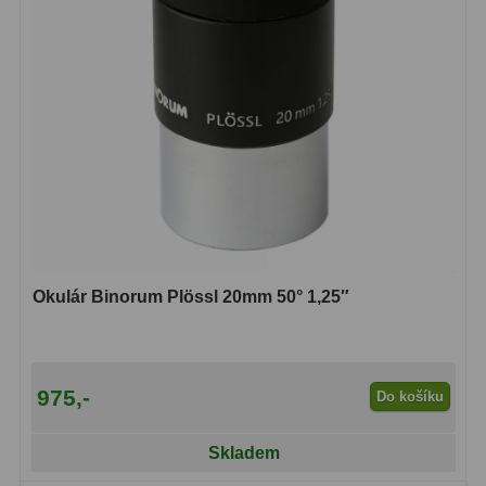
Binokulární dalekohledy
285
Astronomické
44
Lovecké a turistické
114
Univerzální
38
Kapesní
14
Dětské
7
Okulár Binorum Plössl 20mm 50° 1,25″
Námořní
12
Sportovní
54
975,-
Do košíku
Divadelní
2
Skladem
Dálkoměry a Noční vidění
17