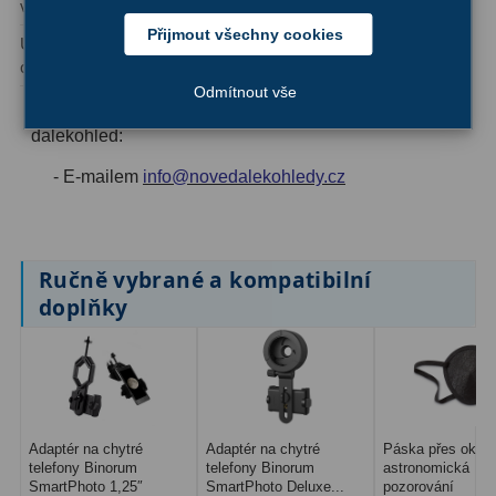
AstroFoto
306
vzdálenost:
součástí / jednotlivých
čoček:
Přijmout všechny cookies
Upínací průměr
1,25″
Planetární kamery
19
okuláru:
Odmítnout vše
Deep-Sky kamery
28
Poradíme vám s výběrem vhodného okuláru pro váš
dalekohled:
Guiding kamery
14
- E-mailem
info@novedalekohledy.cz
T-kroužky
16
Adaptéry projekční
11
Ručně vybrané a kompatibilní
Adaptéry T2
39
doplňky
Adaptéry M48
33
Filtry L-RGB
7
Filtry IR-Pass
6
Adaptér na chytré
Adaptér na chytré
Páska přes oko p
telefony Binorum
telefony Binorum
astronomická
Filtry IR-Block
10
SmartPhoto 1,25″
SmartPhoto Deluxe...
pozorování