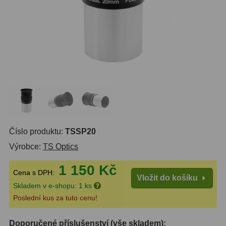
14
OTA - pouze optika
43
Dnů
Sluneční
1
Reklamace
Do 3000 Kč
24
Stav
Do 6000 Kč
37
Objednávky
Do 10000 Kč
41
IPoradce
Okuláry
390
Bazar
Číslo produktu:
TSSP20
Plössl a Super Plössl
120
Výrobce:
TS Optics
Kontakty
WA (52°-60°)
64
1 150 Kč
Cena s DPH:
Vložit do košíku
SWA (62°-78°)
101
Skladem v e-shopu: 1 ks
Poslední kus za tuto cenu!
UWA (80°-98°)
27
Doporučené příslušenství (vše skladem):
XWA (100°-120°)
17