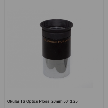
Dálkoměry
9
Noční vidění
8
Mikroskopy
76
Pro děti
5
Hobby
4
Školní a studentské
14
Laboratorní
33
Kapesní
10
Digitální
10
Příslušenství mikroskopů
16
Okulár TS Optics Plössl 20mm 50° 1,25″