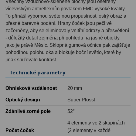
Všechny vzduchovo-skleněné plochy jsou ošetřeny
vícevrstvým antireflexním povlakem FMC vysoké kvality.
Ostatní
1
To přináší výbornou světelnou propustnost, ostrý obraz a
Montáže
93
přesné barevné podání. Hrany čoček jsou pečlivě
začerněny, aby se eliminovaly vnitřní odrazy a přesvětlení
Azimutální AZ
5
- důležitý detail zejména při pohledu na jasné objekty,
jako je právě Měsíc. Sklopná gumová očnice pak zajišťuje
Paralaktické EQ
19
pohodlnou polohu oka a blokuje boční světlo, které by
jinak snižovalo kontrast.
Fotografické montáže
5
Technické parametry
Stativy a pilíře
3
Objímky
10
Ohnisková vzdálenost
20 mm
Optický design
Super Plössl
Motory a pohony
13
Zdánlivé zorné pole
52°
Upínací prvky
13
4 elementy ve 2 skupinách
Závaží
3
Počet čoček
(2 elementy v každé