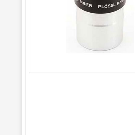
ED a Flat Field
12
Měřící, s mřížkou
6
Ostatní
30
Doplňky
1
Filtry 
182
Barlow čočky 
65
Hledáčky 
28
Příslušenství 
54
Montáže 
93
Seřízení 
22
Zrcátka a hranoly 
61
AstroFoto 
306
Komponenty 
78