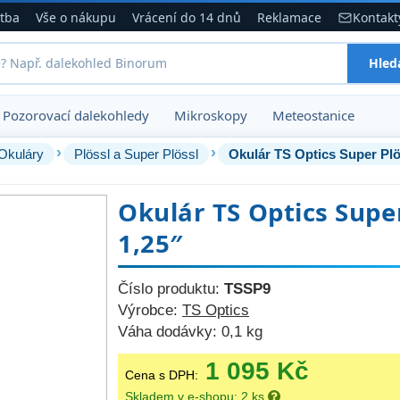
atba
Vše o nákupu
Vrácení do 14 dnů
Reklamace
Kontakt
Hled
Pozorovací dalekohledy
Mikroskopy
Meteostanice
›
›
Okuláry
Plössl a Super Plössl
Okulár TS Optics Super Plö
Okulár TS Optics Supe
1,25″
Číslo produktu:
TSSP9
Výrobce:
TS Optics
Váha dodávky:
0,1 kg
1 095 Kč
Cena s DPH:
Skladem v e-shopu: 2 ks