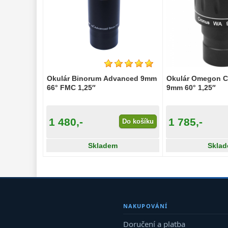
Okulár Binorum Advanced 9mm
Okulár Omegon 
66° FMC 1,25″
9mm 60° 1,25″
1 480,-
1 785,-
Do košíku
Skladem
Skla
NAKUPOVÁNÍ
Doručení a platba