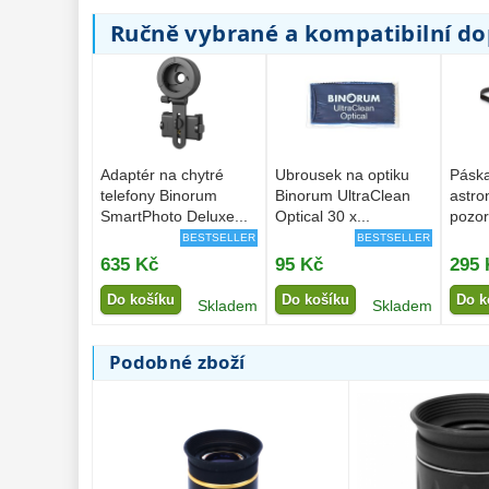
Ručně vybrané a kompatibilní d
Adaptér na chytré
Ubrousek na optiku
Páska
telefony Binorum
Binorum UltraClean
astro
SmartPhoto Deluxe...
Optical 30 x...
pozor
BESTSELLER
BESTSELLER
635 Kč
95 Kč
295 
Do košíku
Do košíku
Do k
Skladem
Skladem
Podobné zboží