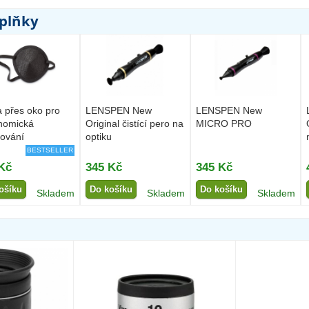
oplňky
 přes oko pro
LENSPEN New
LENSPEN New
nomická
Original čistící pero na
MICRO PRO
ování
optiku
BESTSELLER
Kč
345 Kč
345 Kč
ošíku
Do košíku
Do košíku
Skladem
Skladem
Skladem