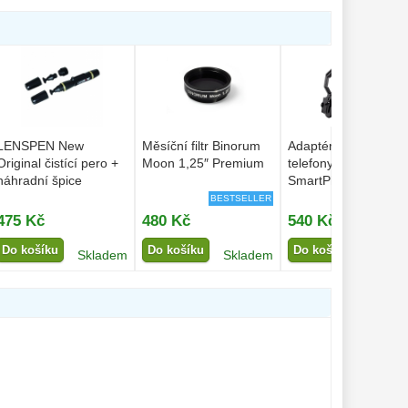
LENSPEN New
Měsíční filtr Binorum
Adaptér na chytré
Original čistící pero +
Moon 1,25″ Premium
telefony Binorum
náhradní špice
SmartPhoto 1,25″
BESTSELLER
BESTSELL
475 Kč
480 Kč
540 Kč
Do košíku
Do košíku
Do košíku
Skladem
Skladem
Sklad