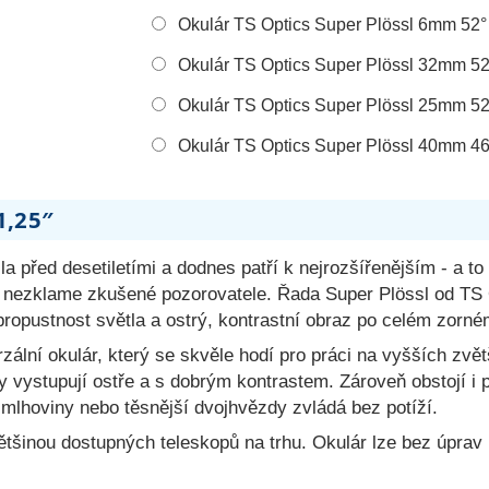
Okulár TS Optics Super Plö
Okulár TS Optics Super Plössl 32mm 52
Okulár TS Optics Super Plössl 25mm 52
Okulár TS Optics Super Plössl 40mm 46
1,25″
la před desetiletími a dodnes patří k nejrozšířenějším - a t
i nezklame zkušené pozorovatele. Řada Super Plössl od TS 
ropustnost světla a ostrý, kontrastní obraz po celém zorném
zální okulár, který se skvěle hodí pro práci na vyšších zvě
 vystupují ostře a s dobrým kontrastem. Zároveň obstojí i p
í mlhoviny nebo těsnější dvojhvězdy zvládá bez potíží.
 většinou dostupných teleskopů na trhu. Okulár lze bez úpra