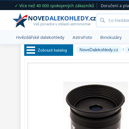
✓ Více než 40 000 spokojených zákazníků
Doručení a pl
NOVE
DALEKOHLEDY
.cz
Váš poradce v oblasti astronomie
Hvězdářské dalekohledy
AstroFoto
Binokuláry
›
NoveDalekohledy.cz
Zobrazit katalog
Hvězdářské 
dalekohledy 
222
Okuláry 
390
Plössl a Super
Plössl
120
WA (52°-60°)
64
SWA (62°-78°)
101
UWA (80°-98°)
27
XWA (100°-120°)
17
ZOOM
12