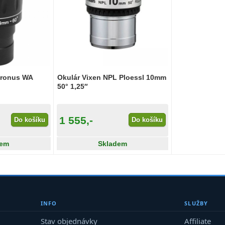
Cronus WA
Okulár Vixen NPL Ploessl 10mm
50° 1,25″
1 555,-
Do košíku
Do košíku
dem
Skladem
INFO
SLUŽBY
Stav objednávky
Affiliate