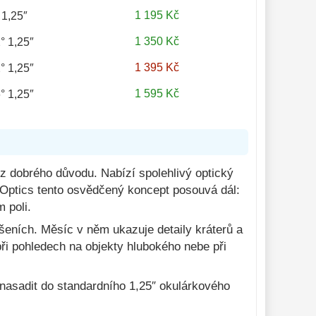
1 195 Kč
ssl 6mm 52° 1,25″
1 350 Kč
° 1,25″
1 395 Kč
° 1,25″
1 595 Kč
° 1,25″
o z dobrého důvodu. Nabízí spolehlivý optický
Optics tento osvědčený koncept posouvá dál:
 poli.
tšeních. Měsíc v něm ukazuje detaily kráterů a
ři pohledech na objekty hlubokého nebe při
v nasadit do standardního 1,25″ okulárkového