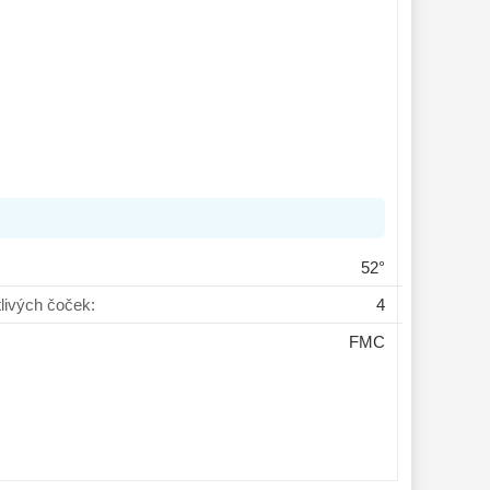
52°
tlivých čoček:
4
FMC