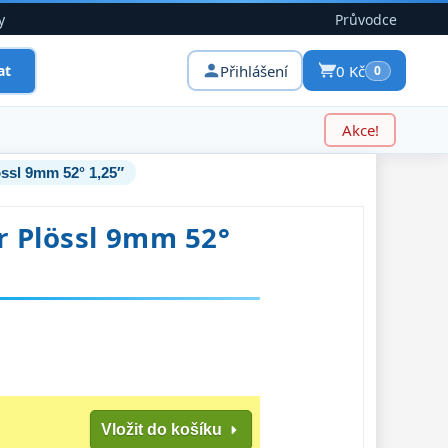
y
Průvodce
Přihlášení
0 Kč
at
0
Akce!
ssl 9mm 52° 1,25″
r Plössl 9mm 52°
Vložit do košíku