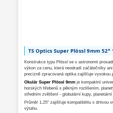
Pozorovací 
dalekohledy 
50
Binokulární 
dalekohledy 
285
Dálkoměry a Noční 
vidění 
17
Mikroskopy 
76
TS Optics Super Plössl 9mm 52° 
Příslušenství 
mikroskopů 
16
Konstrukce typu Plössl se v astronomii prosadi
Meteostanice 
52
výkon za cenu, která neodradí začátečníky an
Foto stativy 
precizně zpracovaná optika zajišťuje vysokou p
10
Okulár Super Plössl 9mm
je kompaktní univer
Ostatní 
179
horských hřebenů s pěkným rozlišením, planety
Bazar 
11
středním zvětšení - globulární kupy, planetárn
Průměr 1,25″ zajišťuje kompatibilitu s drtivou
výtahu.