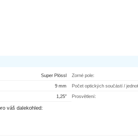
Super Plössl
Zorné pole:
9 mm
Počet optických součástí / jedno
1,25″
Prosvětlení:
ro váš dalekohled: