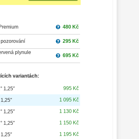
 Premium
480 Kč
 pozorování
295 Kč
ervená plynule
695 Kč
ících variantách:
995 Kč
° 1,25″
1 095 Kč
 1,25″
1 130 Kč
° 1,25″
1 150 Kč
° 1,25″
1 195 Kč
ssl 4mm 52° 1,25″