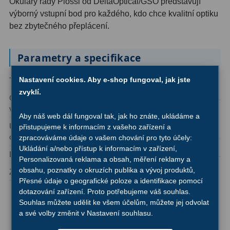
AstroFoto
306
Okuláry řady Plössl od DeltaOptical/GSO představují
výborný vstupní bod pro každého, kdo chce kvalitní optiku
Planetární kamery
19
bez zbytečného přeplácení.
Deep-Sky kamery
28
Parametry a specifikace
Guiding kamery
14
Nastavení cookies. Aby e-shop fungoval, jak jste
Typ okuláru:
Plössl
Vzdálenost
13 mm
T-kroužky
16
výstupní pupily:
zvyklí.
Ohnisková
15 mm
vzdálenost:
Počet optických
4/2
Adaptéry projekční
11
Aby náš web dál fungoval tak, jak ho znáte, ukládáme a
součástí / jednotlivých
Upínací průměr
1,25″
přistupujeme k informacím z vašeho zařízení a
čoček:
Adaptéry T2
39
okuláru:
zpracováváme údaje o vašem chování pro tyto účely:
Prosvětlení:
FMC
Ukládání a/nebo přístup k informacím v zařízení,
Adaptéry M48
33
Druh okuláru:
Planetární
Personalizovaná reklama a obsah, měření reklamy a
Délka:
60 mm
obsahu, poznatky o okruzích publika a vývoj produktů,
Zorné pole:
52°
Filtry L-RGB
7
Přesné údaje o geografické poloze a identifikace pomocí
Poradíme vám s výběrem vhodného okuláru pro váš
dotazování zařízení. Proto potřebujeme váš souhlas.
Filtry IR-Pass
6
Souhlas můžete udělit ke všem účelům, můžete jej odvolat
dalekohled:
a své volby změnit v Nastavení souhlasu.
Filtry IR-Block
10
- E-mailem
info@novedalekohledy.cz