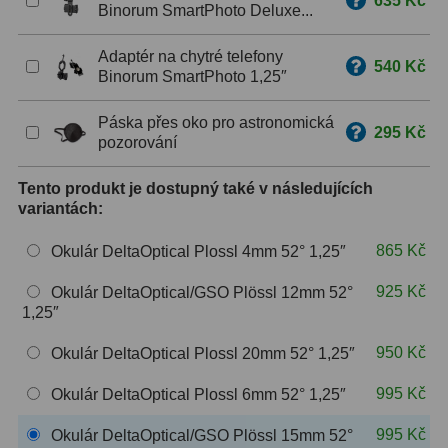
635 Kč
Binorum SmartPhoto Deluxe...
ZOOM
12
Adaptér na chytré telefony
540 Kč
Binorum SmartPhoto 1,25″
ED a Flat Field
12
Páska přes oko pro astronomická
Měřící, s mřížkou
6
295 Kč
pozorování
Ostatní
30
Tento produkt je dostupný také v následujících
Doplňky
1
variantách:
865 Kč
Okulár DeltaOptical Plossl 4mm 52° 1,25″
Filtry
182
925 Kč
Okulár DeltaOptical/GSO Plössl 12mm 52°
Měsíční a Polarizační
23
1,25″
Sluneční
43
950 Kč
Okulár DeltaOptical Plossl 20mm 52° 1,25″
CLS a UHC
18
995 Kč
Okulár DeltaOptical Plossl 6mm 52° 1,25″
Širokopásmové
13
995 Kč
Okulár DeltaOptical/GSO Plössl 15mm 52°