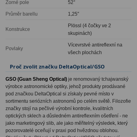
Zorné pole
52°
Ostatní
22
Průměr barellu
1,25″
Seřízení
22
Plössl (4 čočky ve 2
Konstrukce
Laserové kolimátory
6
skupinách)
Optické kolimátory
11
Vícevrstvé antireflexní na
Povlaky
všech plochách
Umělé hvězdy
5
Proč zvolit značku DeltaOptical/GSO
Zrcátka a hranoly
61
GSO (Guan Sheng Optical)
je renomovaný tchajwanský
Diagonální zrcátka
36
výrobce astronomické optiky, jehož produkty prodávané
pod značkou DeltaOptical si získaly pevné místo v
Diagonální hranoly
7
sortimentu seriózních astronomů po celém světě. Filozofie
značky stojí na pečlivé výrobní kontrole, kvalitních
Amici hranoly 45°
11
optických sklech a důsledném antireflexním ošetření - ne
jako marketingový slib, ale jako měřitelný výsledek, který
Amici hranoly 90°
7
pozorovatelé oceňují v praxi pod hvězdnou oblohou.