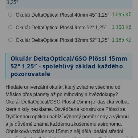
1,25″
OIII
9
1 095 Kč
Okulár DeltaOptical Plossl 40mm 45° 1,25″
Hβ
6
1 100 Kč
Okulár DeltaOptical Plossl 9mm 52° 1,25″
SII
2
1 185 Kč
Okulár DeltaOptical Plossl 32mm 52° 1,25″
Planetární
2
Okulár DeltaOptical/GSO Plössl 15mm
Barevné
66
52° 1,25″ - spolehlivý základ každého
Barlow čočky
65
pozorovatele
Barlow 2x
38
Hledáte univerzální okulár, který zvládne všechno od
Měsíce přes planety až po mlhoviny a hvězdokupy?
Barlow 3x
12
Okulár DeltaOptical/GSO Plössl 15mm je klasická volba,
která nikdy nezklame. Osvědčená konstrukce Plössl se
Barlow 4x
3
čtyřčlennou optikou nabízí výborný poměr ceny a výkonu
a je důvěrně známá každému zkušenému astronomu.
Barlow 5x
8
Ohnisková vzdálenost 15mm z něj dělá ideální střední
Převracecí
4