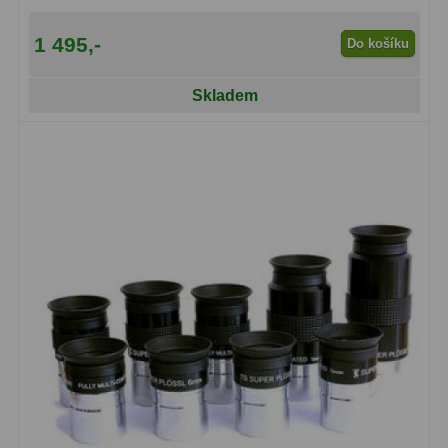
Binokulární dalekohledy
285
1 495,-
Do košíku
Astronomické
44
Skladem
Lovecké a turistické
114
Univerzální
38
Kapesní
14
Dětské
7
Námořní
12
Sportovní
54
Divadelní
2
Dálkoměry a Noční vidění
17