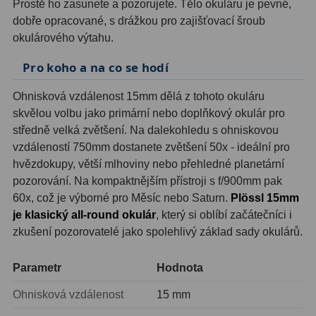
Prostě ho zasunete a pozorujete. Tělo okuláru je pevné,
dobře opracované, s drážkou pro zajišťovací šroub
Ostatní
1
okulárového výtahu.
Montáže
93
Pro koho a na co se hodí
Azimutální AZ
5
Ohnisková vzdálenost 15mm dělá z tohoto okuláru
skvělou volbu jako primární nebo doplňkový okulár pro
Paralaktické EQ
19
středně velká zvětšení. Na dalekohledu s ohniskovou
Fotografické montáže
5
vzdáleností 750mm dostanete zvětšení 50x - ideální pro
hvězdokupy, větší mlhoviny nebo přehledné planetární
Stativy a pilíře
3
pozorování. Na kompaktnějším přístroji s f/900mm pak
60x, což je výborné pro Měsíc nebo Saturn.
Plössl 15mm
Objímky
10
je klasický all-round okulár
, který si oblíbí začátečníci i
zkušení pozorovatelé jako spolehlivý základ sady okulárů.
Motory a pohony
13
Upínací prvky
13
Parametr
Hodnota
Závaží
3
Ohnisková vzdálenost
15 mm