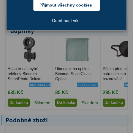
Přijmout všechny cookies
Filtry Clip
5
Filtry CCD Hα, OIII
7
Odmítnout vše
Ručně vybrané a kompatibilní
doplňky
Filtrová kola a rámy
16
Rovnače a reduktory
13
Pointace
7
Zaostřovací masky
27
Adaptér na chytré
Ubrousek na optiku
Páska přes oko p
telefony Binorum
Binorum SuperClean
astronomická
SmartPhoto Deluxe...
Optical
pozorování
ADC, Tilting
14
BESTSELLER
BESTSELLER
BEST
635 Kč
85 Kč
295 Kč
Rotátory
34
Do košíku
Skladem
Do košíku
Skladem
Do košíku
S
Komponenty
78
Podobné zboží
Helical výtahy
11
Okulárové výtahy
44