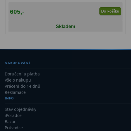
605,-
Do košíku
Skladem
NAKUPOVÁNÍ
Doručení a platba
Vše o nákupu
Vrácení do 14 dnů
Reklamace
INFO
Stav objednávky
iPoradce
Bazar
Průvodce