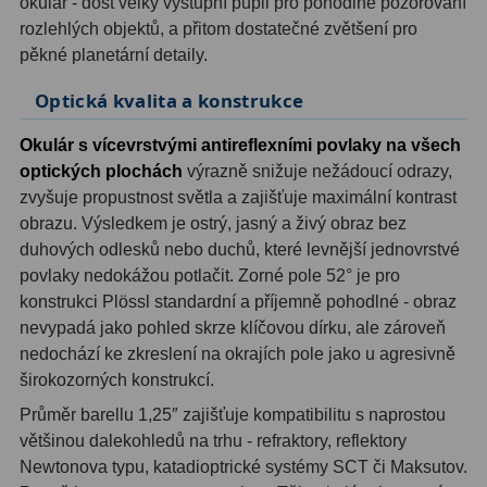
okulár - dost velký výstupní pupil pro pohodlné pozorování
rozlehlých objektů, a přitom dostatečné zvětšení pro
Hledáčky
28
pěkné planetární detaily.
Optická kvalita a konstrukce
Optické hledáčky
15
Okulár s vícevrstvými antireflexními povlaky na všech
Red Dot hledáčky
6
optických plochách
výrazně snižuje nežádoucí odrazy,
Sluneční hledáčky
3
zvyšuje propustnost světla a zajišťuje maximální kontrast
obrazu. Výsledkem je ostrý, jasný a živý obraz bez
Úchyty a držáky hledáčků
4
duhových odlesků nebo duchů, které levnější jednovrstvé
povlaky nedokážou potlačit. Zorné pole 52° je pro
Příslušenství
54
konstrukci Plössl standardní a příjemně pohodlné - obraz
nevypadá jako pohled skrze klíčovou dírku, ale zároveň
Redukce 1,25" a 2"
17
nedochází ke zkreslení na okrajích pole jako u agresivně
širokozorných konstrukcí.
Svítilny
5
Průměr barellu 1,25″ zajišťuje kompatibilitu s naprostou
Čištění
28
většinou dalekohledů na trhu - refraktory, reflektory
Newtonova typu, katadioptrické systémy SCT či Maksutov.
Binohlavy
3