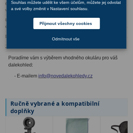
AstroFoto
306
Souhlas můžete udělit ke všem účelům, můžete jej odvolat
Ohnisková
32 mm
a své volby změnit v Nastavení souhlasu.
vzdálenost:
Počet optických
4/2
Planetární kamery
19
součástí / jednotlivých
Upínací průměr
1,25″
čoček:
Přijmout všechny cookies
okuláru:
Deep-Sky kamery
28
Prosvětlení:
FMC
Druh okuláru:
Planetární
Odmítnout vše
Guiding kamery
14
Délka:
60 mm
Zorné pole:
52°
T-kroužky
16
Poradíme vám s výběrem vhodného okuláru pro váš
Adaptéry projekční
11
dalekohled:
- E-mailem
info@novedalekohledy.cz
Adaptéry T2
39
Adaptéry M48
33
Filtry L-RGB
7
Ručně vybrané a kompatibilní
doplňky
Filtry IR-Pass
6
Filtry IR-Block
10