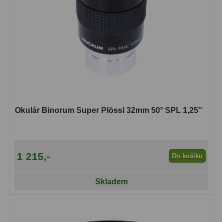
Primární zrcadla
9
Sekundární zrcadla
6
Adaptéry k okulárovým
výtahům
8
Pozorovací dalekohledy
50
Okulár Binorum Super Plössl 32mm 50° SPL 1,25″
Kompaktní
3
Turistické
9
1 215,-
Do košíku
Pro pozorování přírody a
ornitologie
17
Skladem
Monokuláry
20
Dárkové
1