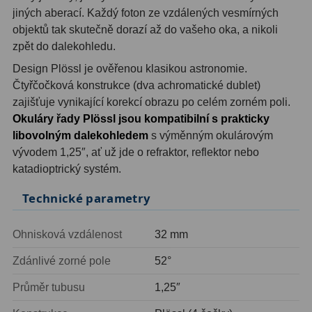
jiných aberací. Každý foton ze vzdálených vesmírných
Ostatní
1
objektů tak skutečně dorazí až do vašeho oka, a nikoli
zpět do dalekohledu.
Montáže
93
Design Plössl je ověřenou klasikou astronomie.
Azimutální AZ
5
Čtyřčočková konstrukce (dva achromatické dublet)
zajišťuje vynikající korekcí obrazu po celém zorném poli.
Paralaktické EQ
19
Okuláry řady Plössl jsou kompatibilní s prakticky
libovolným dalekohledem
s výměnným okulárovým
Fotografické montáže
5
vývodem 1,25″, ať už jde o refraktor, reflektor nebo
katadioptrický systém.
Stativy a pilíře
3
Technické parametry
Objímky
10
Motory a pohony
13
Ohnisková vzdálenost
32 mm
Upínací prvky
13
Zdánlivé zorné pole
52°
Průměr tubusu
1,25″
Závaží
3