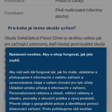
Konstrukce
Plössl (4 čočky)
Ostatní
22
Plně multicoated (všechny
Povrstvení
Seřízení
22
plochy)
Laserové kolimátory
6
Pro koho je tento okulár určen?
Optické kolimátory
11
Okulár DeltaOptical Plössl 32mm je skvělou volbou jak
pro začínající astronomy, kteří hledají první kvalitní okulár
Umělé hvězdy
5
do své sbírky, tak pro zkušené pozorovatele jako základ
Nastavení cookies. Aby e-shop fungoval, jak jste
pro přehledová pozorování.
Nízké zvětšení spolu se
Zrcátka a hranoly
61
zvyklí.
širokým zorným polem umožňuje pohodlné
vyhledávání objektů
a orientaci na noční obloze.
Diagonální zrcátka
36
Aby náš web dál fungoval tak, jak ho znáte, ukládáme a
Robustní zpracování a ověřená optika zaručují
přistupujeme k informacím z vašeho zařízení a
Diagonální hranoly
7
dlouhodobé spolehlivé používání.
zpracováváme údaje o vašem chování pro tyto účely:
Ukládání a/nebo přístup k informacím v zařízení,
Amici hranoly 45°
11
Personalizovaná reklama a obsah, měření reklamy a
Parametry a specifikace
obsahu, poznatky o okruzích publika a vývoj produktů,
Amici hranoly 90°
7
Přesné údaje o geografické poloze a identifikace pomocí
Typ okuláru:
Plössl
Vzdálenost
22 mm
dotazování zařízení. Proto potřebujeme váš souhlas.
výstupní pupily: