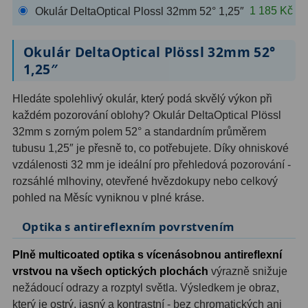
1 185 Kč
Okulár DeltaOptical Plossl 32mm 52° 1,25″
Hledáčky
28
Okulár DeltaOptical Plössl 32mm 52°
Optické hledáčky
15
1,25″
Red Dot hledáčky
6
Hledáte spolehlivý okulár, který podá skvělý výkon při
každém pozorování oblohy? Okulár DeltaOptical Plössl
Sluneční hledáčky
3
32mm s zorným polem 52° a standardním průměrem
tubusu 1,25″ je přesně to, co potřebujete. Díky ohniskové
Úchyty a držáky hledáčků
4
vzdálenosti 32 mm je ideální pro přehledová pozorování -
Příslušenství
54
rozsáhlé mlhoviny, otevřené hvězdokupy nebo celkový
pohled na Měsíc vyniknou v plné kráse.
Redukce 1,25" a 2"
17
Optika s antireflexním povrstvením
Svítilny
5
Plně multicoated optika s vícenásobnou antireflexní
Čištění
28
vrstvou na všech optických plochách
výrazně snižuje
nežádoucí odrazy a rozptyl světla. Výsledkem je obraz,
Binohlavy
3
který je ostrý, jasný a kontrastní - bez chromatických ani