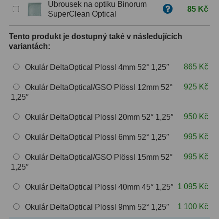
Ubrousek na optiku Binorum
85 Kč
OIII
9
SuperClean Optical
Hβ
6
Tento produkt je dostupný také v následujících
variantách:
SII
2
865 Kč
Okulár DeltaOptical Plossl 4mm 52° 1,25″
Planetární
2
925 Kč
Okulár DeltaOptical/GSO Plössl 12mm 52°
Barevné
66
1,25″
Barlow čočky
65
950 Kč
Okulár DeltaOptical Plossl 20mm 52° 1,25″
Barlow 2x
38
995 Kč
Okulár DeltaOptical Plossl 6mm 52° 1,25″
995 Kč
Barlow 3x
12
Okulár DeltaOptical/GSO Plössl 15mm 52°
1,25″
Barlow 4x
3
1 095 Kč
Okulár DeltaOptical Plossl 40mm 45° 1,25″
Barlow 5x
8
1 100 Kč
Okulár DeltaOptical Plossl 9mm 52° 1,25″
Převracecí
4