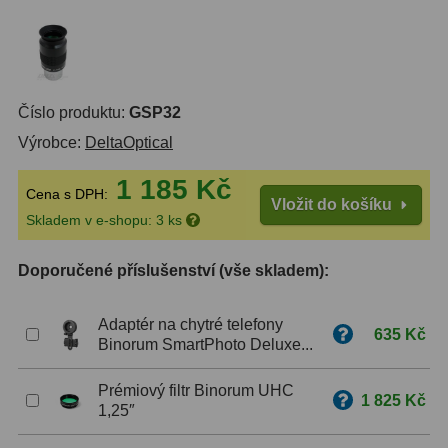
ZOOM
12
ED a Flat Field
12
Číslo produktu:
GSP32
Měřící, s mřížkou
6
Výrobce:
DeltaOptical
Ostatní
30
1 185 Kč
Cena s DPH:
Vložit do košíku
Doplňky
1
Skladem v e-shopu: 3 ks
Filtry
183
Doporučené příslušenství (vše skladem):
Měsíční a Polarizační
23
Adaptér na chytré telefony
635 Kč
Sluneční
44
Binorum SmartPhoto Deluxe...
CLS a UHC
18
Prémiový filtr Binorum UHC
1 825 Kč
1,25″
Širokopásmové
13