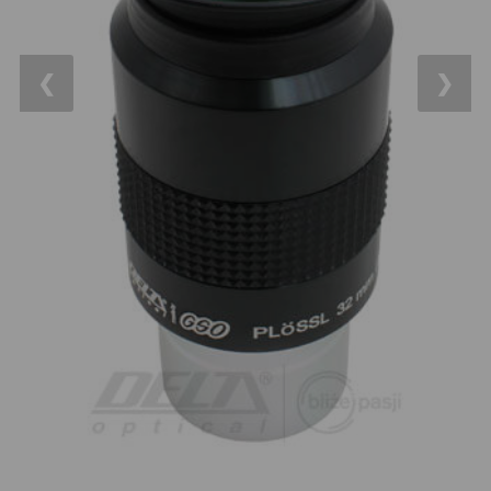
14
OTA - pouze optika
43
Dnů
Sluneční
1
❮
❯
Reklamace
Do 3000 Kč
24
Stav
Do 6000 Kč
37
Objednávky
Do 10000 Kč
41
IPoradce
Okuláry
390
Bazar
Plössl a Super Plössl
120
Kontakty
WA (52°-60°)
64
SWA (62°-78°)
101
UWA (80°-98°)
27
XWA (100°-120°)
17