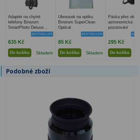
Filtry Clip
5
Adaptér na chytré
Ubrousek na optiku
Páska přes oko p
Filtry CCD Hα, OIII
7
telefony Binorum
Binorum SuperClean
astronomická
SmartPhoto Deluxe...
Optical
pozorování
Filtrová kola a rámy
16
BESTSELLER
BESTSELLER
BEST
635 Kč
85 Kč
295 Kč
Rovnače a reduktory
13
Do košíku
Skladem
Do košíku
Skladem
Do košíku
S
Pointace
7
Podobné zboží
Zaostřovací masky
27
ADC, Tilting
14
Rotátory
34
Komponenty
78
Helical výtahy
11
Okulárové výtahy
44