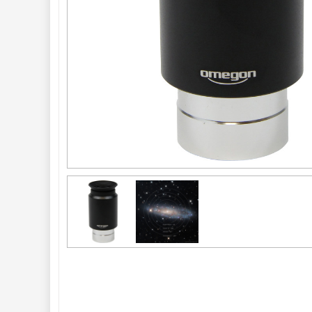
ED a Flat Field
12
Měřící, s mřížkou
6
Ostatní
30
Doplňky
1
Filtry 
182
Barlow čočky 
65
Hledáčky 
28
Příslušenství 
54
Montáže 
93
Seřízení 
22
Zrcátka a hranoly 
61
AstroFoto 
306
Komponenty 
78