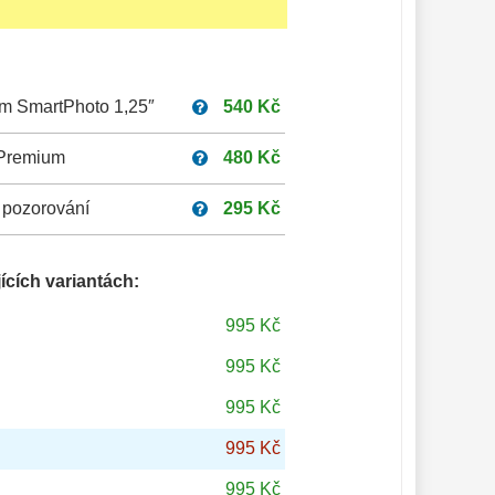
um SmartPhoto 1,25″
540 Kč
 Premium
480 Kč
 pozorování
295 Kč
ících variantách:
995 Kč
995 Kč
995 Kč
995 Kč
995 Kč