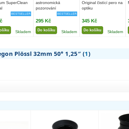
rum SuperClean
astronomická
Original čistící pero na
al
pozorování
optiku
BESTSELLER
BESTSELLER
č
295 Kč
345 Kč
ošíku
Do košíku
Do košíku
Skladem
Skladem
Skladem
egon Plössl 32mm 50° 1,25″ (
1
)