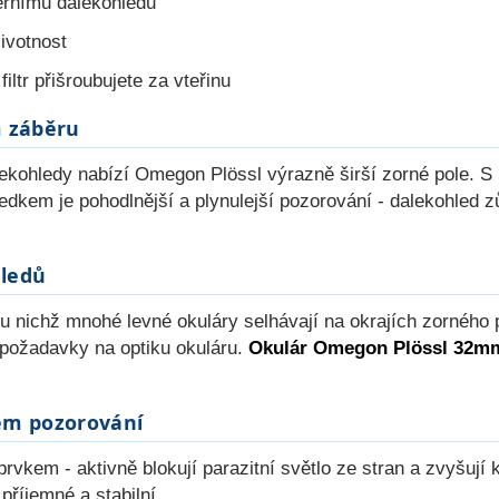
ernímu dalekohledu
životnost
filtr přišroubujete za vteřinu
m záběru
ohledy nabízí Omegon Plössl výrazně širší zorné pole. S 50
kem je pohodlnější a plynulejší pozorování - dalekohled zů
hledů
 u nichž mnohé levné okuláry selhávají na okrajích zorného po
u požadavky na optiku okuláru.
Okulár Omegon Plössl 32m
ém pozorování
kem - aktivně blokují parazitní světlo ze stran a zvyšují k
příjemné a stabilní.