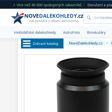
✓ Více než 40 000 spokojených zákazníků
Doručení a pl
NOVE
DALEKOHLEDY
.cz
Váš poradce v oblasti astronomie
Hvězdářské dalekohledy
AstroFoto
Binokuláry
›
NoveDalekohledy.cz
Zobrazit katalog
Hvězdářské 
dalekohledy 
222
Okuláry 
388
Plössl a Super
Plössl
120
WA (52°-60°)
62
SWA (62°-78°)
101
UWA (80°-98°)
27
XWA (100°-120°)
17
ZOOM
12