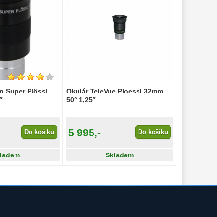
 Super Plössl
Okulár TeleVue Ploessl 32mm
″
50° 1,25″
5 995,-
Do košíku
Do košíku
ladem
Skladem