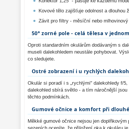
Konektor 1,25″ - pasuje ke každému mod
Kovové tělo zajišťuje odolnost a dlouhou 
Závit pro filtry - měsíční nebo mlhovinový 
50° zorné pole - celá tělesa v jedno
Oproti standardním okulárům dodávaným s dalek
museli dalekohledem neustále pohybovat. Výsled
co sledujete.
Ostré zobrazení i u rychlých daleko
Okulár si poradí i s „rychlými" dalekohledy f/5,
dalekohled sbírá světlo - a tím náročnější jso
těchto podmínkách.
Gumové očnice a komfort při dlouh
Měkké gumové očnice nejsou jen doplňkovým prv
sezeních oceníte, že přiložení oka k okuláru je 