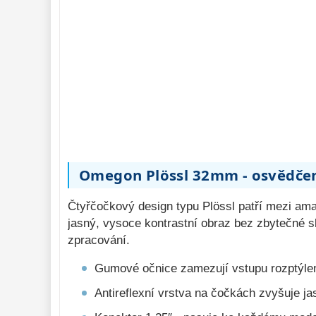
Pozorovací 
dalekohledy 
50
Binokulární 
dalekohledy 
285
Dálkoměry a Noční 
vidění 
17
Mikroskopy 
76
Příslušenství 
mikroskopů 
16
Omegon Plössl 32mm - osvědčen
Meteostanice 
52
Foto stativy 
Čtyřčočkový design typu Plössl patří mezi am
10
jasný, vysoce kontrastní obraz bez zbytečné sl
Ostatní 
179
zpracování.
Bazar 
11
Gumové očnice zamezují vstupu rozptýlen
Antireflexní vrstva na čočkách zvyšuje ja