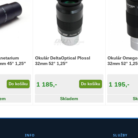
anetarium
Okulár DeltaOptical Plossl
Okulár Omegon
mm 45° 1,25″
32mm 52° 1,25″
32mm 52° 1,25
1 185,-
1 195,-
Do košíku
Do košíku
dem
Skladem
Sk
INFO
SLUŽBY