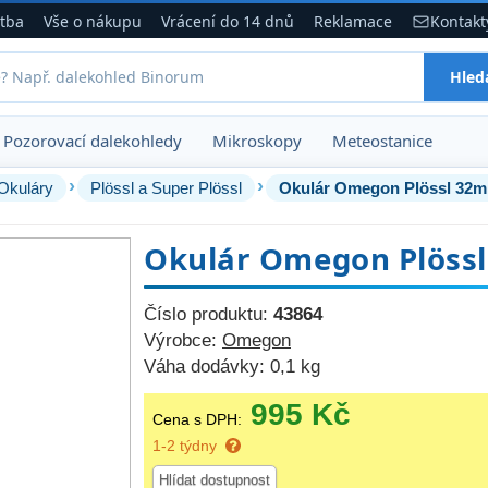
atba
Vše o nákupu
Vrácení do 14 dnů
Reklamace
Kontakt
Hled
Pozorovací dalekohledy
Mikroskopy
Meteostanice
›
›
Okuláry
Plössl a Super Plössl
Okulár Omegon Plössl 32m
Okulár Omegon Plössl
Číslo produktu:
43864
Výrobce:
Omegon
Váha dodávky:
0,1 kg
995 Kč
Cena s DPH:
1-2 týdny
Hlídat dostupnost