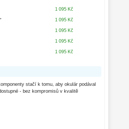
1 095 Kč
1 095 Kč
″
1 095 Kč
1 095 Kč
1 095 Kč
komponenty stačí k tomu, aby okulár podával
dostupné - bez kompromisů v kvalitě