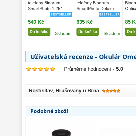
telefony Binorum
telefony Binorum
Bino
SmartPhoto 1,25″
SmartPhoto Deluxe...
Optic
BESTSELLER
BESTSELLER
540 Kč
635 Kč
85 K
Do košíku
Do košíku
Do k
Skladem
Skladem
Uživatelská recenze - Okulár Om
Průměrné hodnocení -
5.0
Rostisllav
, Hrušovany u Brna
Podobné zboží