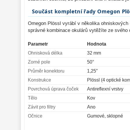
Součást kompletní řady Omegon Plö
Omegon Plössl vyrábí v několika ohniskových d
správné kombinace okulárů vytěžíte ze svého 
Parametr
Hodnota
Ohnisková délka
32 mm
Zorné pole
50°
Průměr konektoru
1,25″
Konstrukce
Plössl (4 optické ko
Povrchová úprava čoček
Antireflexní vrstvy
Tělo
Kov
Závit pro filtry
Ano
Očnice
Gumové, sklopné