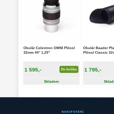
Okulár Celestron OMNI Plössl
Okulár Baader Pl
32mm 44° 1,25″
Plössl Classic 32
1 595,-
1 795,-
Do košíku
Skladem
Skla
NAKUPOVÁNÍ