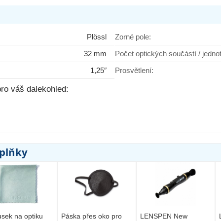
Plössl
Zorné pole:
32 mm
Počet optických součástí / jedno
1,25″
Prosvětlení:
ro váš dalekohled:
oplňky
sek na optiku
Páska přes oko pro
LENSPEN New