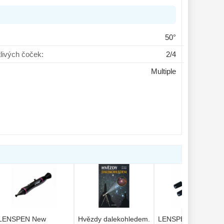
50°
tlivých čoček:
2/4
Multiple
LENSPEN New
Hvězdy dalekohledem.
LENSPEN New