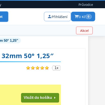
y
Průvodce
Přihlášení
0 Kč
at
0
Akce!
m 50° 1,25″
 32mm 50° 1,25″
1x
Vložit do košíku