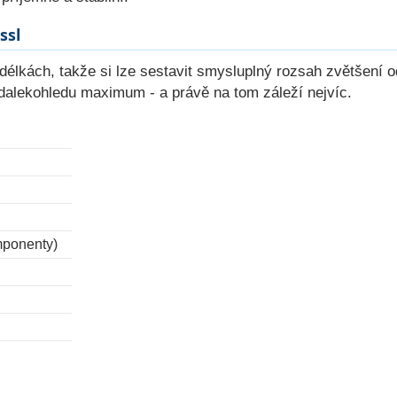
ssl
élkách, takže si lze sestavit smysluplný rozsah zvětšení o
dalekohledu maximum - a právě na tom záleží nejvíc.
mponenty)