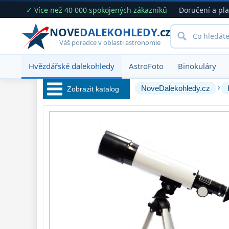
✓ Více než 40 000 spokojených zákazníků
Doručení a pl
NOVE
DALEKOHLEDY
.cz
Váš poradce v oblasti astronomie
Hvězdářské dalekohledy
AstroFoto
Binokuláry
›
NoveDalekohledy.cz
Zobrazit katalog
Hvězdářské 
dalekohledy 
222
Pro začátečníky
67
Pro děti
30
Čočkové
60
Zrcadlové
65
Katadioptrické
7
ED / Apochromáty
33
Ritchey-Chrétien
13
OTA - pouze