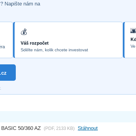
vý? Napište nám na
Kd
Váš rozpočet
Ve
éra
Sdělte nám, kolik chcete investovat
.cz
.
BASIC 50/360 AZ
Stáhnout
(PDF, 2133 KB)