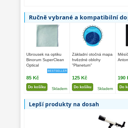
Ručně vybrané a kompatibilní d
Ubrousek na optiku
Základní otočná mapa
Měsíč
Binorum SuperClean
hvězdné oblohy
Anton
Optical
"Planetum"
BESTSELLER
85 Kč
125 Kč
190 
Do košíku
Do košíku
Do k
Skladem
Skladem
Lepší produkty na dosah