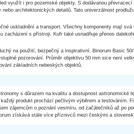
ed využít i pro pozemské objekty. S dodávanou převracecí
 nebo architektonických detailů. Tato univerzálnost prodluž
ečné uskladnění a transport. Všechny komponenty mají svá 
zacházení s přístroji. Kufr také usnadňuje přenos dalekohl
chý na použití, bezpečný a inspirativní. Binorum Basic 50
sluplné pozorování. Průměr objektivu 50 mm sice není velký,
rování základních nebeských objektů.
ronomy s důrazem na kvalitu a dostupnost astronomické tec
ž každý produkt prochází pečlivým výběrem a testováním. Fil
šem zájemcům o poznání vesmíru, od začátečníků až po pokr
norum získává stále více příznivců mezi českými a slovens