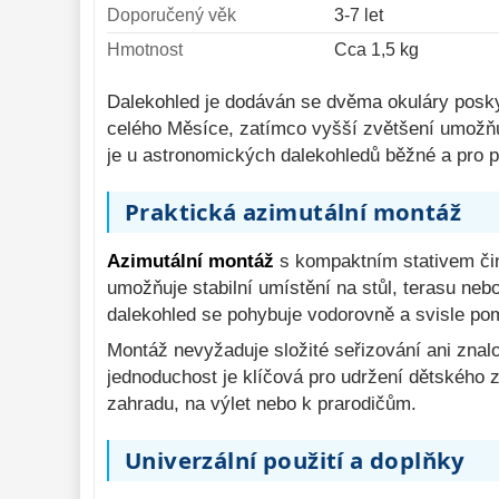
Doporučený věk
3-7 let
Hmotnost
Cca 1,5 kg
Dalekohled je dodáván se dvěma okuláry poskyt
celého Měsíce, zatímco vyšší zvětšení umožňu
je u astronomických dalekohledů běžné a pro 
Praktická azimutální montáž
Azimutální montáž
s kompaktním stativem čin
umožňuje stabilní umístění na stůl, terasu neb
dalekohled se pohybuje vodorovně a svisle pom
Montáž nevyžaduje složité seřizování ani znal
jednoduchost je klíčová pro udržení dětského
zahradu, na výlet nebo k prarodičům.
Univerzální použití a doplňky