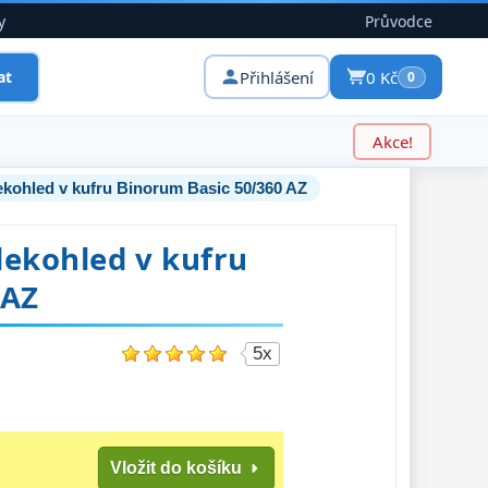
y
Průvodce
Přihlášení
0 Kč
at
0
Akce!
ekohled v kufru Binorum Basic 50/360 AZ
lekohled v kufru
 AZ
5x
Vložit do košíku