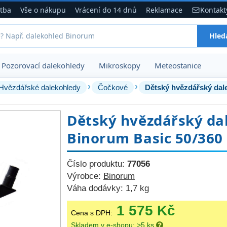
atba
Vše o nákupu
Vrácení do 14 dnů
Reklamace
Kontakt
Hled
Pozorovací dalekohledy
Mikroskopy
Meteostanice
›
›
Hvězdářské dalekohledy
Čočkové
Dětský hvězdářský dal
Dětský hvězdářský da
Binorum Basic 50/360
Číslo produktu:
77056
Výrobce:
Binorum
Váha dodávky:
1,7 kg
1 575 Kč
Cena s DPH:
Skladem v e-shopu: >5 ks