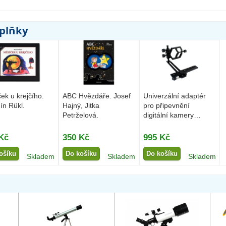
oplňky
ek u krejčího.
ABC Hvězdáře. Josef
Univerzální adaptér
ín Rükl.
Hajný, Jitka
pro připevnění
Petrželová.
digitální kamery
Binorum...
Kč
350 Kč
995 Kč
ošíku
Do košíku
Do košíku
Skladem
Skladem
Skladem