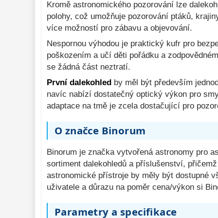
Kromě astronomického pozorování lze dalekohl
polohy, což umožňuje pozorování ptáků, krajiny
více možností pro zábavu a objevování.
Nespornou výhodou je praktický kufr pro bezp
poškozením a učí děti pořádku a zodpovědnému 
se žádná část neztratí.
První dalekohled
by měl být především jednodu
navíc nabízí dostatečný optický výkon pro smy
adaptace na tmě je zcela dostačující pro pozo
O značce Binorum
Binorum je značka vytvořená astronomy pro ast
sortiment dalekohledů a příslušenství, přičem
astronomické přístroje by měly být dostupné v
uživatele a důrazu na poměr cena/výkon si Bi
Parametry a specifikace