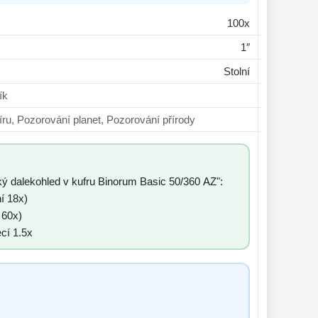
100x
1″
Stolní
čník
ování vesmíru, Pozorování planet, Pozorování přírody
ý dalekohled v kufru Binorum Basic 50/360 AZ":
í 18x)
 60x)
cí 1.5x