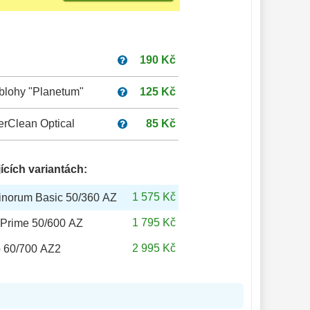
190 Kč
blohy "Planetum"
125 Kč
erClean Optical
85 Kč
ících variantách:
1 575 Kč
Binorum Basic 50/360 AZ
1 795 Kč
 Prime 50/600 AZ
2 995 Kč
o 60/700 AZ2