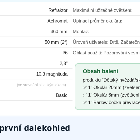
Refraktor
Maximální užitečné zvětšení:
Achromát
Upínací průměr okuláru:
360 mm
Montáž:
50 mm (2″)
Úroveň uživatele: Dítě, Začáte
f/6
Oblast použití: Pozor
2,3"
Obsah balení
10,3 magnituda
produktu "Dětský hvězdářsk
(ve srovnání s lidským okem)
✅ 1" Okulár 20mm (zvětšen
✅ 1" Okulár 6mm (zvětšení
Basic
✅ 1" Barlow čočka převrace
rvní dalekohled