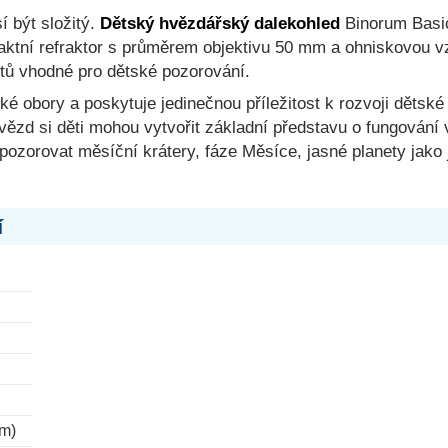
í být složitý.
Dětský hvězdářský dalekohled
Binorum Basic
paktní refraktor s průměrem objektivu 50 mm a ohniskovou v
ktů vhodné pro dětské pozorování.
ké obory a poskytuje jedinečnou příležitost k rozvoji dětsk
vězd si děti mohou vytvořit základní představu o fungování
 pozorovat měsíční krátery, fáze Měsíce, jasné planety jako
í
mm)