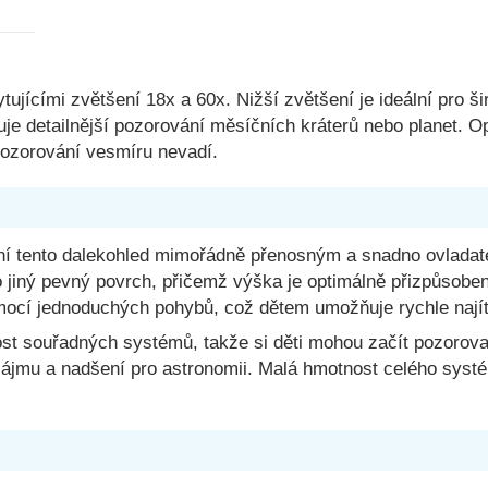
ujícími zvětšení 18x a 60x. Nižší zvětšení je ideální pro 
je detailnější pozorování měsíčních kráterů nebo planet. O
pozorování vesmíru nevadí.
í tento dalekohled mimořádně přenosným a snadno ovladatel
o jiný pevný povrch, přičemž výška je optimálně přizpůsobena
ocí jednoduchých pohybů, což dětem umožňuje rychle najít 
ost souřadných systémů, takže si děti mohou začít pozorovat
 zájmu a nadšení pro astronomii. Malá hmotnost celého syst