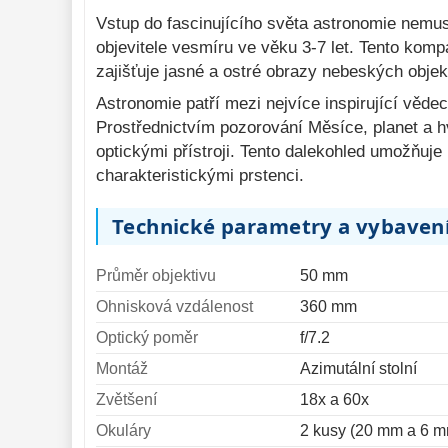
Komponenty 
78
Vstup do fascinujícího světa astronomie nemus
objevitele vesmíru ve věku 3-7 let. Tento kom
Pozorovací 
dalekohledy 
zajišťuje jasné a ostré obrazy nebeských obje
50
Astronomie patří mezi nejvíce inspirující vědec
Binokulární 
dalekohledy 
285
Prostřednictvím pozorování Měsíce, planet a h
optickými přístroji. Tento dalekohled umožňuje
Dálkoměry a Noční 
charakteristickými prstenci.
vidění 
17
Mikroskopy 
76
Technické parametry a vybaven
Příslušenství 
mikroskopů 
16
Průměr objektivu
50 mm
Meteostanice 
52
Ohnisková vzdálenost
360 mm
Optický poměr
f/7.2
Foto stativy 
10
Montáž
Azimutální stolní
Ostatní 
179
Zvětšení
18x a 60x
Bazar 
11
Okuláry
2 kusy (20 mm a 6 