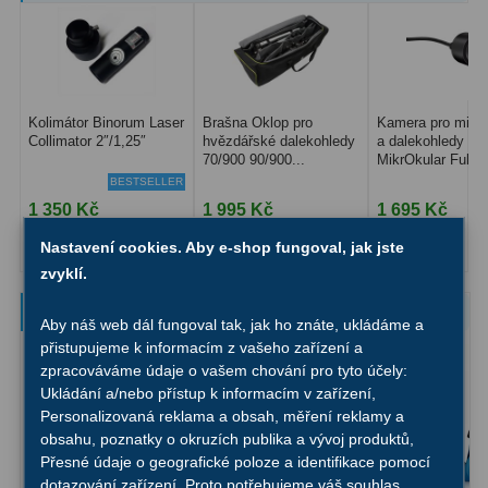
Kolimátor Binorum Laser
Brašna Oklop pro
Kamera pro mikr
Collimator 2″/1,25″
hvězdářské dalekohledy
a dalekohledy Br
70/900 90/900...
MikrOkular Full...
BESTSELLER
1 350 Kč
1 995 Kč
1 695 Kč
Nastavení cookies. Aby e-shop fungoval, jak jste
Do košíku
Skladem
Do košíku
Skladem
Do košíku
S
zvyklí.
Lepší produkty na dosah
Aby náš web dál fungoval tak, jak ho znáte, ukládáme a
přistupujeme k informacím z vašeho zařízení a
zpracováváme údaje o vašem chování pro tyto účely:
Ukládání a/nebo přístup k informacím v zařízení,
Personalizovaná reklama a obsah, měření reklamy a
obsahu, poznatky o okruzích publika a vývoj produktů,
Přesné údaje o geografické poloze a identifikace pomocí
dotazování zařízení. Proto potřebujeme váš souhlas.