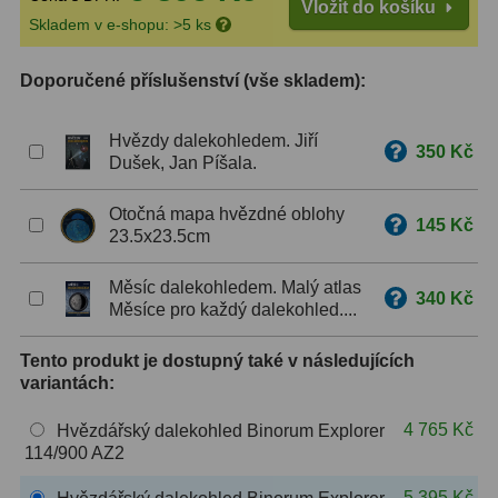
Vložit do košíku
Skladem v e-shopu: >5 ks
ZOOM
12
Doporučené příslušenství (vše skladem):
ED a Flat Field
12
Měřící, s mřížkou
6
Hvězdy dalekohledem. Jiří
350 Kč
Dušek, Jan Píšala.
Ostatní
30
Otočná mapa hvězdné oblohy
145 Kč
Doplňky
1
23.5x23.5cm
Filtry
183
Měsíc dalekohledem. Malý atlas
340 Kč
Měsíce pro každý dalekohled....
Měsíční a Polarizační
23
Tento produkt je dostupný také v následujících
Sluneční
44
variantách:
CLS a UHC
18
4 765 Kč
Hvězdářský dalekohled Binorum Explorer
114/900 AZ2
Širokopásmové
13
5 395 Kč