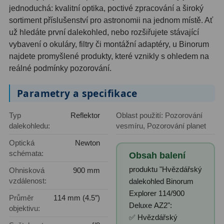
jednoduchá: kvalitní optika, poctivé zpracování a široký
Filtry Clip
5
sortiment příslušenství pro astronomii na jednom místě. Ať
Filtry CCD Hα, OIII
7
už hledáte první dalekohled, nebo rozšiřujete stávající
vybavení o okuláry, filtry či montážní adaptéry, u Binorum
Filtrová kola a rámy
16
najdete promyšlené produkty, které vznikly s ohledem na
reálné podmínky pozorování.
Rovnače a reduktory
13
Parametry a specifikace
Pointace
7
Zaostřovací masky
27
Typ
Reflektor
Oblast použití: Pozorování
dalekohledu:
vesmíru, Pozorování planet
ADC, Tilting
14
Optická
Newton
schémata:
Obsah balení
Rotátory
34
produktu "Hvězdářský
Ohnisková
900 mm
Komponenty
78
vzdálenost:
dalekohled Binorum
Explorer 114/900
Průměr
114 mm (4.5″)
Helical výtahy
11
Deluxe AZ2":
objektivu:
✅ Hvězdářský
Okulárové výtahy
44