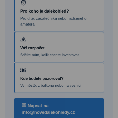
Kamery
3
Pro koho je dalekohled?
Preparáty
2
Pro dítě, začátečníka nebo nadšeného
Sklíčka
8
amatéra
Mikroskopicke sady
3
Meteostanice
52
Váš rozpočet
Sdělte nám, kolik chcete investovat
Domácí
21
Pokročilé
5
Kde budete pozorovat?
Profesionální
9
Ve městě, z balkonu nebo na vesnici
Čidla
2
Teploměry a vlhkoměry
15
✉
Napsat na
info@novedalekohledy.cz
Foto stativy
10