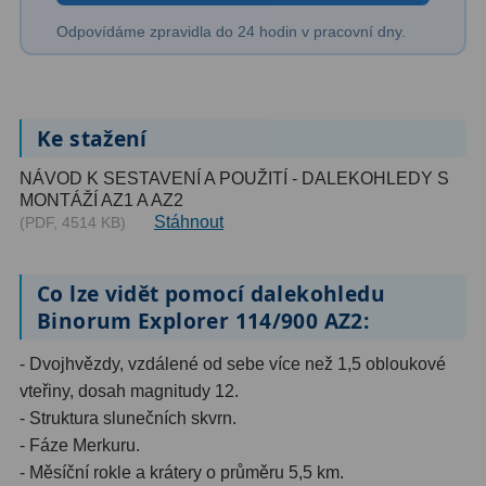
Odpovídáme zpravidla do 24 hodin v pracovní dny.
Ostatní
179
Literatura
11
Ke stažení
Lupy
69
NÁVOD K SESTAVENÍ A POUŽITÍ - DALEKOHLEDY S
Dárkové poukazy
29
MONTÁŽÍ AZ1 A AZ2
Stáhnout
(PDF, 4514 KB)
Kufry a tašky
64
Ostatní
6
Co lze vidět pomocí dalekohledu
Binorum Explorer 114/900 AZ2:
Bazar
11
- Dvojhvězdy, vzdálené od sebe více než 1,5 obloukové
Dalekohledy
8
vteřiny, dosah magnitudy 12.
- Struktura slunečních skvrn.
Okuláry
1
- Fáze Merkuru.
Ostatní
2
- Měsíční rokle a krátery o průměru 5,5 km.