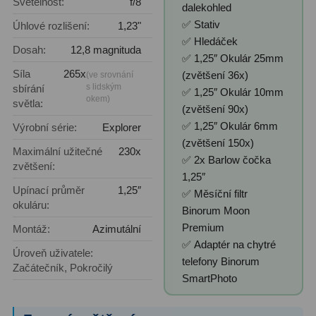
Světelnost:
f/8
dalekohled
✅ Stativ
Úhlové rozlišení:
1,23"
Primární zrcadla
9
✅ Hledáček
Dosah:
12,8 magnituda
✅ 1,25″ Okulár 25mm
Sekundární zrcadla
6
Síla
265x
(zvětšení 36x)
(ve srovnání
s lidským
sbírání
Adaptéry k okulárovým
✅ 1,25″ Okulár 10mm
okem)
světla:
výtahům
8
(zvětšení 90x)
✅ 1,25″ Okulár 6mm
Výrobní série:
Explorer
Pozorovací dalekohledy
50
(zvětšení 150x)
Maximální užitečné
230x
✅ 2x Barlow čočka
zvětšení:
Kompaktní
3
1,25″
Upínací průměr
1,25″
✅ Měsíční filtr
Turistické
9
okuláru:
Binorum Moon
Premium
Montáž:
Azimutální
Pro pozorování přírody a
✅ Adaptér na chytré
ornitologie
17
Úroveň uživatele:
telefony Binorum
Začátečník, Pokročilý
Monokuláry
20
SmartPhoto
Dárkové
1