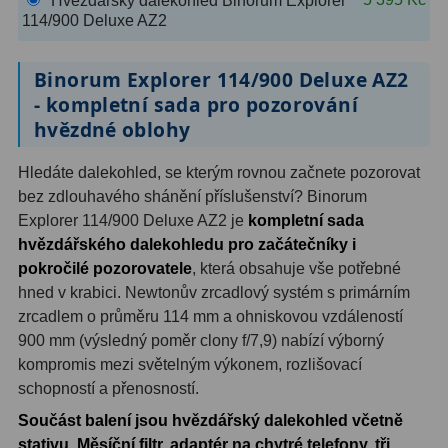
Hvězdářský dalekohled Binorum Explorer
OIII
9
114/900 Deluxe AZ2
Hβ
6
Binorum Explorer 114/900 Deluxe AZ2
- kompletní sada pro pozorování
SII
2
hvězdné oblohy
Planetární
2
Hledáte dalekohled, se kterým rovnou začnete pozorovat
Barevné
66
bez zdlouhavého shánění příslušenství? Binorum
Explorer 114/900 Deluxe AZ2 je
kompletní sada
Barlow čočky
65
hvězdářského dalekohledu pro začátečníky i
pokročilé pozorovatele
, která obsahuje vše potřebné
Barlow 2x
38
hned v krabici. Newtonův zrcadlový systém s primárním
zrcadlem o průměru 114 mm a ohniskovou vzdáleností
Barlow 3x
12
900 mm (výsledný poměr clony f/7,9) nabízí výborný
Barlow 4x
3
kompromis mezi světelným výkonem, rozlišovací
schopností a přenosností.
Barlow 5x
8
Součást balení jsou hvězdářský dalekohled včetně
stativu, Měsíční filtr, adaptér na chytré telefony, tři
Převracecí
4