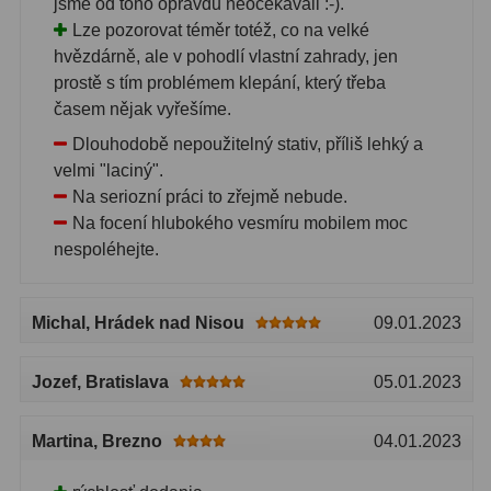
jsme od toho opravdu neočekávali :-).
Lze pozorovat téměr totéž, co na velké
hvězdárně, ale v pohodlí vlastní zahrady, jen
prostě s tím problémem klepání, který třeba
časem nějak vyřešíme.
Dlouhodobě nepoužitelný stativ, příliš lehký a
velmi "laciný".
Na seriozní práci to zřejmě nebude.
Na focení hlubokého vesmíru mobilem moc
nespoléhejte.
Michal
, Hrádek nad Nisou
09.01.2023
Jozef
, Bratislava
05.01.2023
Martina
, Brezno
04.01.2023