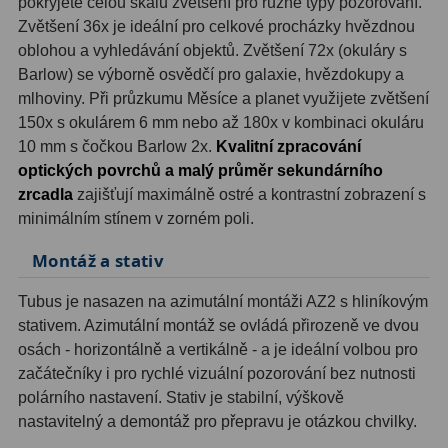
pokryjete celou škálu zvětšení pro různé typy pozorování.
Zvětšení 36x je ideální pro celkové procházky hvězdnou
Ostatní
1
oblohou a vyhledávání objektů. Zvětšení 72x (okuláry s
Barlow) se výborně osvědčí pro galaxie, hvězdokupy a
Montáže
93
mlhoviny. Při průzkumu Měsíce a planet využijete zvětšení
Azimutální AZ
5
150x s okulárem 6 mm nebo až 180x v kombinaci okuláru
10 mm s čočkou Barlow 2x.
Kvalitní zpracování
Paralaktické EQ
19
optických povrchů a malý průměr sekundárního
zrcadla
zajišťují maximálně ostré a kontrastní zobrazení s
Fotografické montáže
5
minimálním stínem v zorném poli.
Stativy a pilíře
3
Montáž a stativ
Objímky
10
Tubus je nasazen na azimutální montáži AZ2 s hliníkovým
stativem. Azimutální montáž se ovládá přirozeně ve dvou
Motory a pohony
13
osách - horizontálně a vertikálně - a je ideální volbou pro
začátečníky i pro rychlé vizuální pozorování bez nutnosti
Upínací prvky
13
polárního nastavení. Stativ je stabilní, výškově
Závaží
3
nastavitelný a demontáž pro přepravu je otázkou chvilky.