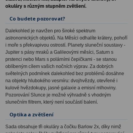
okuláry s různým stupněm zvětšení.
Hledáčky
28
Co budete pozorovat?
Optické hledáčky
15
Dalekohled je navržen pro široké spektrum
astronomických objektů. Na Měsíci odhalíte krátery, pohoří
Red Dot hledáčky
6
i moře s překvapivou ostrostí. Planety sluneční soustavy -
Jupiter s pásy mraků a Galileovými měsíci, Saturn s
Sluneční hledáčky
3
prstenci nebo Mars s polárními čepičkami - se stanou
Úchyty a držáky hledáčků
4
oblíbeným cílem vašich nočních výprav. Za dobrých
světelných podmínek dalekohled bez problémů dosáhne
Příslušenství
54
na objekty hlubokého vesmíru: dvojhvězdy, otevřené i
kulové hvězdokupy, jasné galaxie a emisní mlhoviny.
Redukce 1,25" a 2"
17
Pozorování Slunce je možné výhradně s vhodným
slunečním filtrem, který není součástí balení.
Svítilny
5
Optika a zvětšení
Čištění
28
Sada obsahuje tři okuláry a čočku Barlow 2x, díky nimž
Binohlavy
3