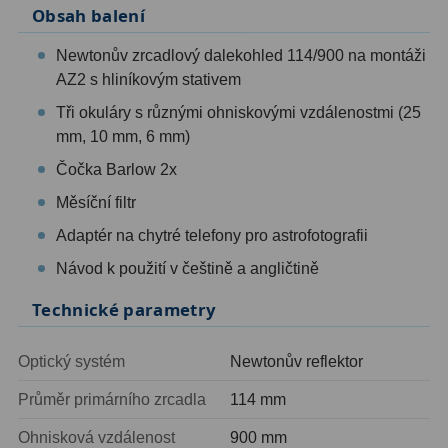
Ostatní
22
Obsah balení
Newtonův zrcadlový dalekohled 114/900 na montáži
Seřízení
22
AZ2 s hliníkovým stativem
Laserové kolimátory
6
Tři okuláry s různými ohniskovými vzdálenostmi (25
mm, 10 mm, 6 mm)
Optické kolimátory
11
Čočka Barlow 2x
Umělé hvězdy
5
Měsíční filtr
Zrcátka a hranoly
61
Adaptér na chytré telefony pro astrofotografii
Návod k použití v češtině a angličtině
Diagonální zrcátka
36
Technické parametry
Diagonální hranoly
7
Optický systém
Newtonův reflektor
Amici hranoly 45°
11
Průměr primárního zrcadla
114 mm
Amici hranoly 90°
7
Ohnisková vzdálenost
900 mm