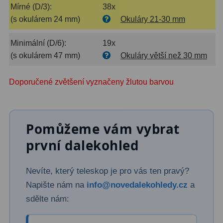
Mírné (D/3):
38x
Dálkoměry
9
(s okulárem 24 mm)
Okuláry 21-30 mm
Noční vidění
8
Minimální (D/6):
19x
Mikroskopy
76
(s okulárem 47 mm)
Okuláry větší než 30 mm
Pro děti
5
Doporučené zvětšení vyznačeny žlutou barvou
Hobby
4
Školní a studentské
14
Pomůžeme vám vybrat
Laboratorní
33
první dalekohled
Kapesní
10
Nevíte, který teleskop je pro vás ten pravý?
Digitální
10
Napište nám na
info@novedalekohledy.cz
a
sdělte nám:
Příslušenství mikroskopů
16