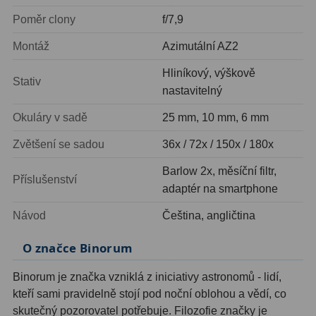
AstroFoto
306
Poměr clony
f/7,9
Planetární kamery
19
Montáž
Azimutální AZ2
Deep-Sky kamery
28
Hliníkový, výškově
Stativ
nastavitelný
Guiding kamery
14
Okuláry v sadě
25 mm, 10 mm, 6 mm
T-kroužky
16
Zvětšení se sadou
36x / 72x / 150x / 180x
Adaptéry projekční
11
Barlow 2x, měsíční filtr,
Příslušenství
Adaptéry T2
39
adaptér na smartphone
Adaptéry M48
33
Návod
Čeština, angličtina
Filtry L-RGB
7
O značce Binorum
Filtry IR-Pass
6
Binorum je značka vzniklá z iniciativy astronomů - lidí,
kteří sami pravidelně stojí pod noční oblohou a vědí, co
Filtry IR-Block
10
skutečný pozorovatel potřebuje. Filozofie značky je