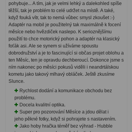
pohybuje... A tím, jak je velmi lehký a dalekohled spíše
těžší, tak je problém to celé udržet na místě. A také,
když fouká vítr, tak to nemá vůbec smysl zkoušet :-)
Adaptér na mobil je použitelný tak maximálně k focení
měsíce nebo hvězdiček naslepo. K serioznějšímu
použití to chce motorický pohon a adaptér na klasický
foťák asi. Ale se synem si užíváme spoustu
dobrodružství a je to fascinující si občas projet oblohu a
ten Měsíc, ten je opravdu dechberoucí. Dokonce jsme s
ním nakonec po měsíci pokusů viděli i neandrtálskou
kometu jako takový mlhavý obláček. Ještě zkusíme
Slunce.
Rychlost dodání a komunikace obchodu bez
problému.
Docela kvalitní optika.
Super pro pozorování Měsíce a jdou dělat i
jeho pěkné fotky, když si pohrajete s nastavením.
Jako hoby hračka téměř bez výhrad - Hubble