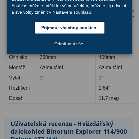
Souhlas můžete udělit ke všem účelům, můžete jej odvolat
Sada National
Hvězdářský dalek
a své volby změnit v Nastavení souhlasu.
Geographic hvězdářský
Bresser Junior 70
dalekohled 50/360 AZ
AZ Blue s...
Přijmout všechny cookies
a...
1 975 Kč
2 750 Kč
Skladem
S
Odmítnout vše
Průměr
50mm
70mm
Ohnisko
360mm
400mm
Montáž
Azimutální
Azimutální
Výtah
1″
1″
Rozlišení
1,64″
Dosah
11,7 mag
Uživatelská recenze - Hvězdářský
dalekohled Binorum Explorer 114/900