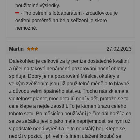
použitelné výsledky.
- Pro ostření s fotoaparátem - zrcadlovkou je
ostření poměrně hrubé a seřízení je skoro
nemožné.
Martin
27.02.2023
Dalekohled je celkově za ty peníze dostatečně kvalitní
a účel na takové nenáročné pozorování noční oblohy
splňuje. Dobrý je na pozorování Měsíce, okuláry s
velkým zvětšením jsou již použitelné méně a to hlavně
z důvodu velmi špatného stativu. Trochu nás zklamala
viditelnost planet, moc detailů není vidět, protože se to
celé klepe a nejde zaostřit. To je kámen úrazu celého
tohoto setu. Po měsících používání je čím dál horší a co
se ze začátku jevilo jako malá nepříjemnost, se nyní už
v podstatě nedá vyřešit a je to neustálý boj. Klepe se,
nedrží v pozici, i při velmi silném utažení šroubů se