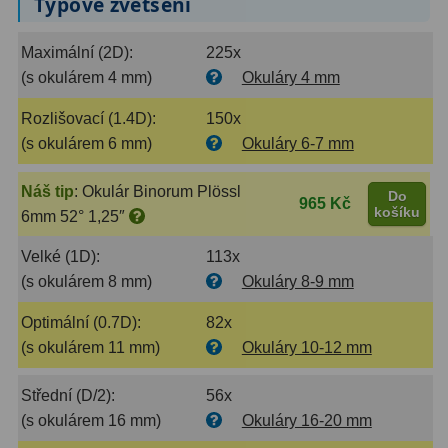
Typové zvětšení
Binokulární dalekohledy
285
Maximální (2D):
225x
(s okulárem 4 mm)
Okuláry 4 mm
Astronomické
44
Rozlišovací (1.4D):
150x
Lovecké a turistické
114
(s okulárem 6 mm)
Okuláry 6-7 mm
Univerzální
38
Náš tip
:
Okulár Binorum Plössl
Do
965 Kč
Kapesní
14
košíku
6mm 52° 1,25″
Dětské
7
Velké (1D):
113x
(s okulárem 8 mm)
Okuláry 8-9 mm
Námořní
12
Optimální (0.7D):
82x
Sportovní
54
(s okulárem 11 mm)
Okuláry 10-12 mm
Divadelní
2
Střední (D/2):
56x
Dálkoměry a Noční vidění
17
(s okulárem 16 mm)
Okuláry 16-20 mm