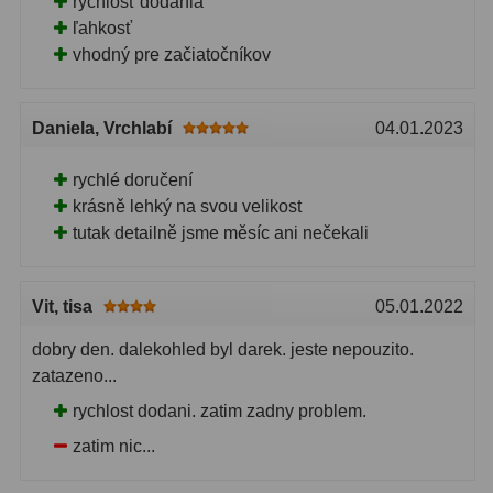
rýchlosť dodania
ľahkosť
vhodný pre začiatočníkov
Daniela
, Vrchlabí
04.01.2023
rychlé doručení
krásně lehký na svou velikost
tutak detailně jsme měsíc ani nečekali
Vit
, tisa
05.01.2022
dobry den. dalekohled byl darek. jeste nepouzito.
zatazeno...
rychlost dodani. zatim zadny problem.
zatim nic...