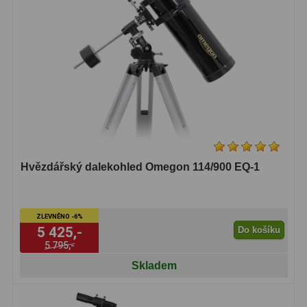
Hvězdářský dalekohled Omegon 114/900 EQ-1
ZLEVNĚNO -6%
5 425,-
Do košíku
5 795,-
Skladem