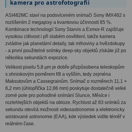
kamera pro astrofotografii
OIII
9
ASI482MC staví na podsvíceném snímači Sony IMX482 s
Hβ
6
rozlišením 2 megapixy a kvantovou účinností 85 %.
Kombinace technologií Sony Starvis a Exmor-R zajišťuje
SII
2
vysokou citlivost i při slabém osvětlení, takže kamera
Planetární
2
zvládne jak planetární detaily, tak mlhoviny a hvězdokupy
- a první použitelné snímky deep-sky objektů získáte již po
Barevné
66
několika sekundách expozice.
Velikost pixelu 5,8 µm je dobře přizpůsobena teleskopům
Barlow čočky
65
s ohniskovým poměrem f/8 a vyšším, tedy zejména
Maksutovům a Cassegrainům. Snímač o rozměrech 11,1 ×
Barlow 2x
38
6,2 mm (úhlopříčka 12,86 mm) poskytuje dostatečně velké
Barlow 3x
12
zorné pole pro pohodlné snímání Slunce, Měsíce i
rozlehlejších objektů na obloze. Rychlost až 83 snímků za
Barlow 4x
3
sekundu otevírá možnosti videoastronomie a elektronicky
asistované astronomie (EAA), kde výsledek vidíte téměř v
Barlow 5x
8
reálném čase.
Převracecí
4