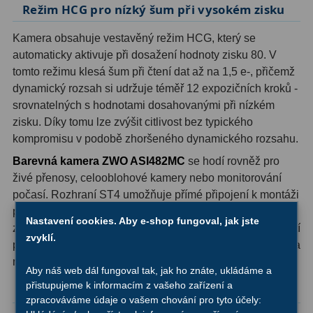
Režim HCG pro nízký šum při vysokém zisku
Hledáčky
28
Kamera obsahuje vestavěný režim HCG, který se
automaticky aktivuje při dosažení hodnoty zisku 80. V
Optické hledáčky
15
tomto režimu klesá šum při čtení dat až na 1,5 e-, přičemž
dynamický rozsah si udržuje téměř 12 expozičních kroků -
Red Dot hledáčky
6
srovnatelných s hodnotami dosahovanými při nízkém
zisku. Díky tomu lze zvýšit citlivost bez typického
Sluneční hledáčky
3
kompromisu v podobě zhoršeného dynamického rozsahu.
Úchyty a držáky hledáčků
4
Barevná kamera ZWO ASI482MC
se hodí rovněž pro
živé přenosy, celooblohové kamery nebo monitorování
Příslušenství
54
počasí. Rozhraní ST4 umožňuje přímé připojení k montáži
pro autoguiding, USB 3.0 zajišťuje rychlý přenos dat a je
Redukce 1,25" a 2"
17
Nastavení cookies. Aby e-shop fungoval, jak jste
zpětně kompatibilní s USB 2.0. Ochranný filtr AR propouští
zvyklí.
plné spektrum včetně infračerveného záření, takže kamera
Svítilny
5
neomezuje použití IR filtrů.
Aby náš web dál fungoval tak, jak ho znáte, ukládáme a
Čištění
28
přistupujeme k informacím z vašeho zařízení a
Technické parametry
zpracováváme údaje o vašem chování pro tyto účely:
Binohlavy
3