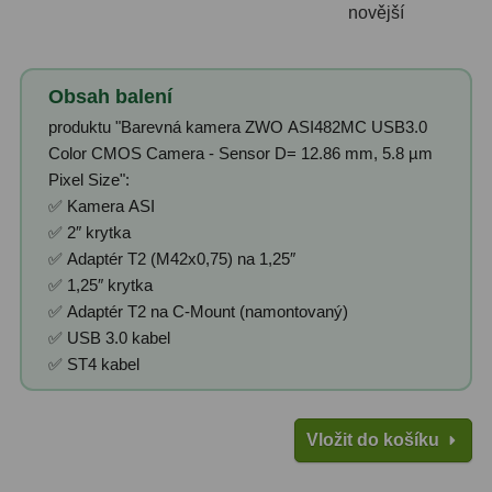
novější
Filtry Clip
5
Filtry CCD Hα, OIII
7
Obsah balení
Filtrová kola a rámy
16
produktu "Barevná kamera ZWO ASI482MC USB3.0
Color CMOS Camera - Sensor D= 12.86 mm, 5.8 µm
Rovnače a reduktory
13
Pixel Size":
✅ Kamera ASI
Pointace
7
✅ 2″ krytka
Zaostřovací masky
27
✅ Adaptér T2 (M42x0,75) na 1,25″
✅ 1,25″ krytka
ADC, Tilting
14
✅ Adaptér T2 na C-Mount (namontovaný)
✅ USB 3.0 kabel
Rotátory
34
✅ ST4 kabel
Komponenty
78
Vložit do košíku
Helical výtahy
11
Okulárové výtahy
44