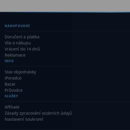
Primární zrcadla
9
Sekundární zrcadla
6
NAKUPOVÁNÍ
Doručení a platba
Adaptéry k okulárovým
Vše o nákupu
výtahům
8
Vrácení do 14 dnů
Reklamace
Pozorovací dalekohledy
50
INFO
Kompaktní
3
Stav objednávky
iPoradce
Turistické
9
Bazar
Průvodce
Pro pozorování přírody a
SLUŽBY
ornitologie
17
Affiliate
Zásady zpracování osobních údajů
Monokuláry
20
Nastavení soukromí
Dárkové
1