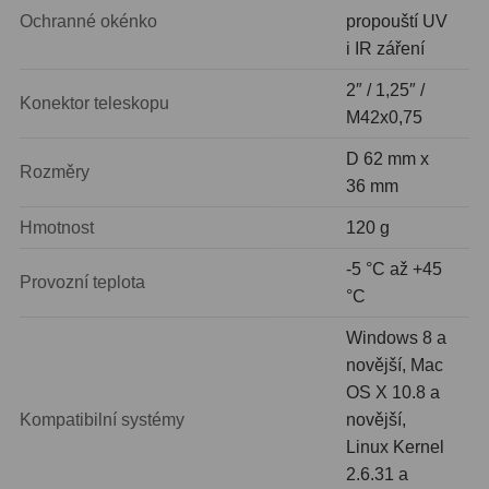
AstroFoto
306
Ochranné okénko
propouští UV
i IR záření
Planetární kamery
19
2″ / 1,25″ /
Deep-Sky kamery
28
Konektor teleskopu
M42x0,75
Guiding kamery
14
D 62 mm x
Rozměry
36 mm
T-kroužky
16
Hmotnost
120 g
Adaptéry projekční
11
-5 °C až +45
Adaptéry T2
39
Provozní teplota
°C
Adaptéry M48
33
Windows 8 a
novější, Mac
Filtry L-RGB
7
OS X 10.8 a
Filtry IR-Pass
6
Kompatibilní systémy
novější,
Linux Kernel
Filtry IR-Block
10
2.6.31 a