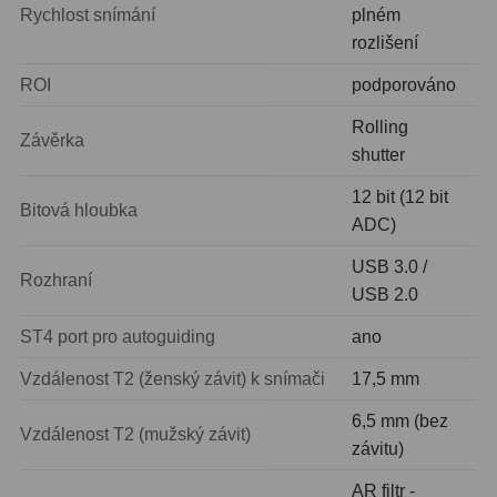
Ostatní
22
Rychlost snímání
plném
rozlišení
Seřízení
22
ROI
podporováno
Laserové kolimátory
6
Rolling
Závěrka
shutter
Optické kolimátory
11
12 bit (12 bit
Umělé hvězdy
5
Bitová hloubka
ADC)
Zrcátka a hranoly
61
USB 3.0 /
Rozhraní
USB 2.0
Diagonální zrcátka
36
ST4 port pro autoguiding
ano
Diagonální hranoly
7
Vzdálenost T2 (ženský závit) k snímači
17,5 mm
Amici hranoly 45°
11
6,5 mm (bez
Vzdálenost T2 (mužský závit)
Amici hranoly 90°
7
závitu)
AR filtr -