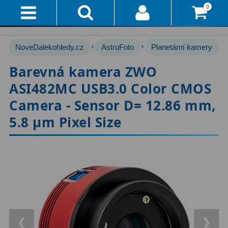
0
Přihlášení
Akce!
›
›
NoveDalekohledy.cz
AstroFoto
Planetární kamery
Affiliate
Hvězdářské dalekohledy
222
Barevná kamera ZWO
ASI482MC USB3.0 Color CMOS
Průvodce
Pro začátečníky
67
Camera - Sensor D= 12.86 mm,
Pro děti
30
Doručení
5.8 µm Pixel Size
A
Čočkové
60
Platba
Zrcadlové
65
Vše
O
Katadioptrické
7
Nákupu
ED / Apochromáty
33
Vrácení
Ritchey-Chrétien
13
❮
❯
Do