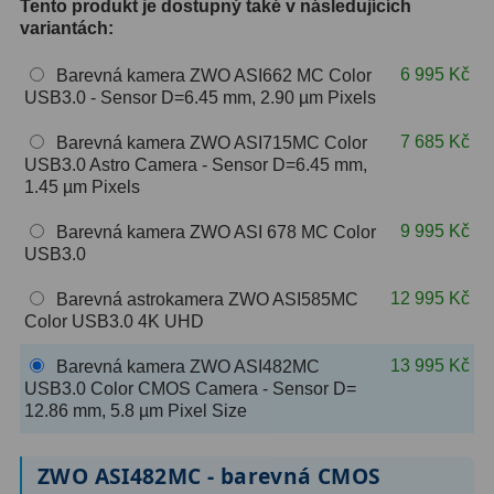
Tento produkt je dostupný také v následujících
variantách:
ZOOM
12
6 995 Kč
Barevná kamera ZWO ASI662 MC Color
ED a Flat Field
12
USB3.0 - Sensor D=6.45 mm, 2.90 µm Pixels
Měřící, s mřížkou
6
7 685 Kč
Barevná kamera ZWO ASI715MC Color
USB3.0 Astro Camera - Sensor D=6.45 mm,
Ostatní
30
1.45 µm Pixels
Doplňky
1
9 995 Kč
Barevná kamera ZWO ASI 678 MC Color
USB3.0
Filtry
183
12 995 Kč
Barevná astrokamera ZWO ASI585MC
Color USB3.0 4K UHD
Měsíční a Polarizační
23
13 995 Kč
Barevná kamera ZWO ASI482MC
Sluneční
44
USB3.0 Color CMOS Camera - Sensor D=
12.86 mm, 5.8 µm Pixel Size
CLS a UHC
18
Širokopásmové
13
ZWO ASI482MC - barevná CMOS