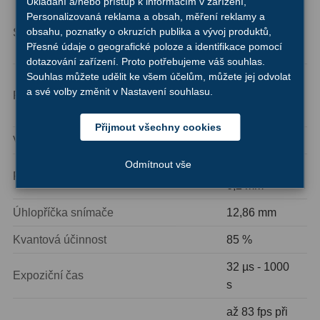
Ukládání a/nebo přístup k informacím v zařízení,
Sony IMX482
Personalizovaná reklama a obsah, měření reklamy a
Ostatní
1
obsahu, poznatky o okruzích publika a vývoj produktů,
Snímač
Color CMOS
Přesné údaje o geografické poloze a identifikace pomocí
(BSI), 1/1.2″
Montáže
93
dotazování zařízení. Proto potřebujeme váš souhlas.
Souhlas můžete udělit ke všem účelům, můžete jej odvolat
1920 x 1080
Azimutální AZ
5
a své volby změnit v Nastavení souhlasu.
Rozlišení
pixelů, 2
megapixy
Paralaktické EQ
19
Přijmout všechny cookies
Velikost pixelu
5,8 µm
Fotografické montáže
5
Odmítnout vše
11,1 mm x
Rozměr snímače
Stativy a pilíře
3
6,2 mm
Objímky
10
Úhlopříčka snímače
12,86 mm
Motory a pohony
13
Kvantová účinnost
85 %
32 µs - 1000
Upínací prvky
13
Expoziční čas
s
Závaží
3
až 83 fps při