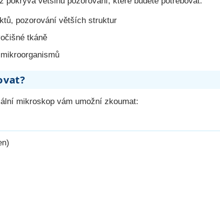
ož pokrývá většinu pozorování, které budete potřebovat:
ktů, pozorování větších struktur
ivočišné tkáně
h mikroorganismů
ovat?
zální mikroskop vám umožní zkoumat:
en)