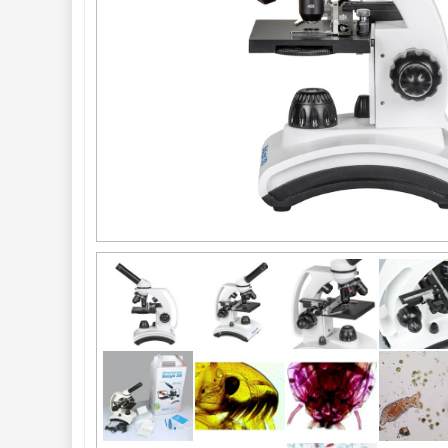
Seřízení 
22
Zrcátka a hranoly 
61
AstroFoto 
306
Komponenty 
78
Pozorovací 
dalekohledy 
50
Binokulární 
dalekohledy 
285
Dálkoměry a Noční 
vidění 
17
Mikroskopy 
76
Pro děti
5
Hobby
4
Školní a
studentské
14