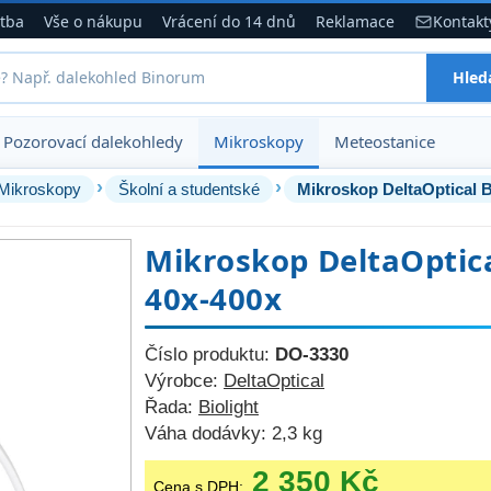
atba
Vše o nákupu
Vrácení do 14 dnů
Reklamace
Kontakt
Hled
Pozorovací dalekohledy
Mikroskopy
Meteostanice
›
›
Mikroskopy
Školní a studentské
Mikroskop DeltaOptical B
Mikroskop DeltaOptica
40x-400x
Číslo produktu:
DO-3330
Výrobce:
DeltaOptical
Řada:
Biolight
Váha dodávky:
2,3 kg
2 350 Kč
Cena s DPH: