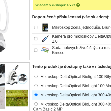
Skladem v e-shopu: >5 ks
Doporučené příslušenství (vše skladem):
Mikroskop zcela jednoduše. Brun
Kamera pro mikroskopy DeltaOpt
2.0
Sada hotových živočišných a rost
Bresser...
Tento produkt je dostupný také v následuj
Mikroskop DeltaOptical Biolight 100 Bíl
Mikroskop DeltaOptical BioLight 100 M
Mikroskop DeltaOptical BioLight 300 40
Mikroskop DeltaOptical BioLight 300 4
Cam Basic 2 MP