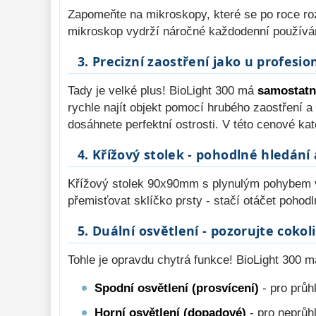
Zapomeňte na mikroskopy, které se po roce r
mikroskop vydrží náročné každodenní používání 
3. Precizní zaostření jako u profesi
Tady je velké plus! BioLight 300 má
samostatn
rychle najít objekt pomocí hrubého zaostření 
dosáhnete perfektní ostrosti. V této cenové k
4. Křížový stolek - pohodlné hledání
Křížový stolek 90x90mm s plynulým pohybe
přemisťovat sklíčko prsty - stačí otáčet pohod
5. Duální osvětlení - pozorujte cokoli
Tohle je opravdu chytrá funkce! BioLight 300 
Spodní osvětlení (prosvícení)
- pro průh
Horní osvětlení (dopadové)
- pro neprůh