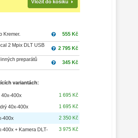
Vložit do košíku
o Kremer.
555 Kč
ical 2 Mpix DLT USB
2 795 Kč
linných preparátů
345 Kč
ících variantách:
1 695 Kč
ý 40x-400x
1 695 Kč
odrý 40x-400x
2 350 Kč
x-400x
3 975 Kč
0x-400x + Kamera DLT-