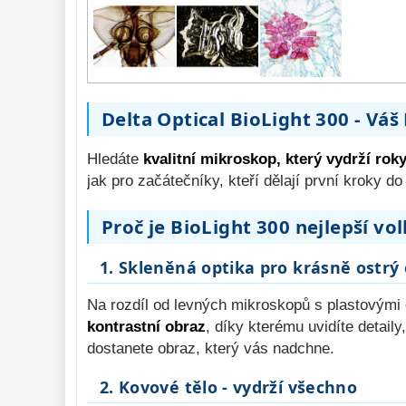
Laboratorní
33
Kapesní
10
Digitální
10
Příslušenství 
mikroskopů 
Delta Optical BioLight 300 - Vá
16
Meteostanice 
52
Hledáte
kvalitní mikroskop, který vydrží rok
Foto stativy 
10
jak pro začátečníky, kteří dělají první kroky do
Ostatní 
179
Proč je BioLight 300 nejlepší vo
Bazar 
11
1. Skleněná optika pro krásně ostrý
Na rozdíl od levných mikroskopů s plastovými
kontrastní obraz
, díky kterému uvidíte detail
dostanete obraz, který vás nadchne.
2. Kovové tělo - vydrží všechno