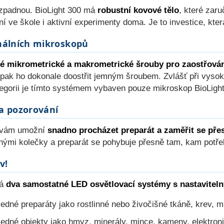
ozpadnou. BioLight 300 má
robustní kovové tělo
, které zaru
ve škole i aktivní experimenty doma. Je to investice, která
onálních mikroskopů
é mikrometrické a makrometrické šrouby pro zaostřová
a pak ho dokonale doostřit jemným šroubem. Zvlášť při vyso
ategorii je tímto systémem vybaven pouze mikroskop BioLight
 a pozorování
m vám umožní
snadno procházet preparát a zaměřit se přes
lnými kolečky a preparát se pohybuje přesně tam, kam potře
v!
má
dva samostatné LED osvětlovací systémy s nastavitel
ledné preparáty jako rostlinné nebo živočišné tkáně, krev, 
ledné objekty jako hmyz, minerály, mince, kameny, elektron