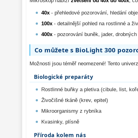
Mikroskop nabízí
zvětšení od 40x do 400x
, c
40x
- přehledové pozorování, hledání obje
100x
- detailnější pohled na rostlinné a ž
400x
- pozorování buněk, jader, drobnýc
Co můžete s BioLight 300 pozor
Možnosti jsou téměř neomezené! Tento univer
Biologické preparáty
Rostlinné buňky a pletiva (cibule, list, koř
Živočišné tkáně (krev, epitel)
Mikroorganismy z rybníka
Kvasinky, plísně
Příroda kolem nás