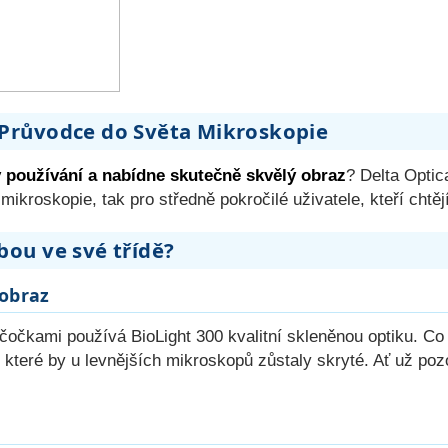
š Průvodce do Světa Mikroskopie
y používání a nabídne skutečně skvělý obraz
? Delta Optic
 mikroskopie, tak pro středně pokročilé uživatele, kteří chtěj
lbou ve své třídě?
 obraz
 čočkami používá BioLight 300 kvalitní skleněnou optiku. C
y, které by u levnějších mikroskopů zůstaly skryté. Ať už po