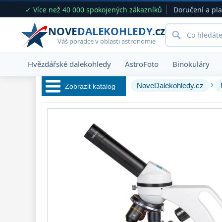
✓ Více než 40 000 spokojených zákazníků
Doručení a pl
NOVE
DALEKOHLEDY
.cz
Váš poradce v oblasti astronomie
Hvězdářské dalekohledy
AstroFoto
Binokuláry
›
NoveDalekohledy.cz
Zobrazit katalog
Hvězdářské 
dalekohledy 
222
Okuláry 
388
Filtry 
182
Barlow čočky 
65
Hledáčky 
28
Příslušenství 
54
Montáže 
93