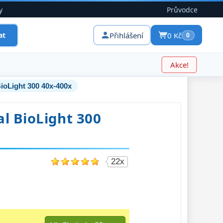
y
Průvodce
Přihlášení
0 Kč
at
0
Akce!
ioLight 300 40x-400x
l BioLight 300
22x