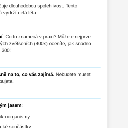
čuje dlouhodobou spolehlivost. Tento
 vydrží celá léta.
ní
. Co to znamená v praxi? Můžete nejprve
kých zvětšeních (400x) oceníte, jak snadno
 300!
ně na to, co vás zajímá
. Nebudete muset
bujete.
ným jasem
:
mikroorganismy
ické součástky