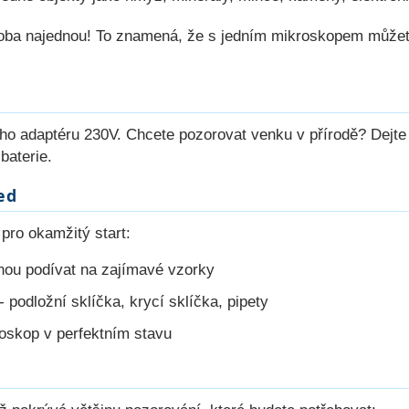
oba najednou! To znamená, že s jedním mikroskopem můžet
vého adaptéru 230V. Chcete pozorovat venku v přírodě? Dejte
baterie.
ed
 pro okamžitý start:
nou podívat na zajímavé vzorky
- podložní sklíčka, krycí sklíčka, pipety
kroskop v perfektním stavu