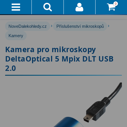
0
Přihlášení
Akce!
›
›
NoveDalekohledy.cz
Příslušenství mikroskopů
Affiliate
Hvězdářské dalekohledy
Kamery
222
Kamera pro mikroskopy
Průvodce
Pro začátečníky
67
DeltaOptical 5 Mpix DLT USB
Pro děti
30
Doručení
2.0
A
Čočkové
60
Platba
Zrcadlové
65
Vše
O
Katadioptrické
7
Nákupu
ED / Apochromáty
33
Vrácení
Ritchey-Chrétien
13
Do