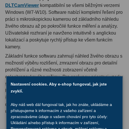
DLTCamViewer
kompatibilní se všemi běžnými verzemi
Ostatní
1
Windows (W7-W10). Software nabízí kompletní řešení pro
práci s mikroskopickou kamerou od základního náhledu
Montáže
93
živého obrazu až po pokročilé funkce měření a analýzy.
Uživatelské rozhraní je navrženo intuitivně s anglickou
Azimutální AZ
5
lokalizací a poskytuje rychlý přístup ke všem funkcím
kamery.
Paralaktické EQ
19
Základní funkce softwaru zahrnují náhled živého obrazu s
Fotografické montáže
5
možností výběru rozlišení, zmrazení obrazu pro detailní
prohlížení a různé možnosti zobrazení včetně
Stativy a pilíře
3
celoobrazovkového režimu. Pro správnou orientaci vzorku
Objímky
10
software umožňuje převrácení obrazu vertikálně i
Nastavení cookies. Aby e-shop fungoval, jak jste
horizontálně. Automatické ukládání snímků podporuje
zvyklí.
Motory a pohony
13
širokou škálu formátů včetně BMP, JPG, PNG, TIF a
dalších, zatímco vestavěný prohlížeč usnadňuje správu
Aby náš web dál fungoval tak, jak ho znáte, ukládáme a
Upínací prvky
13
přistupujeme k informacím z vašeho zařízení a
uložených souborů.
zpracováváme údaje o vašem chování pro tyto účely:
Závaží
3
Pokročilé funkce pro měření a analýzu
Ukládání a/nebo přístup k informacím v zařízení,
Personalizovaná reklama a obsah, měření reklamy a