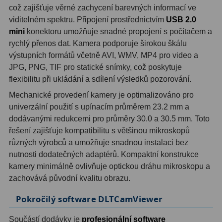
což zajišťuje věrné zachycení barevných informací ve
viditelném spektru. Připojení prostřednictvím
USB 2.0
Hledáčky
28
mini
konektoru umožňuje snadné propojení s počítačem a
rychlý přenos dat. Kamera podporuje širokou škálu
Optické hledáčky
15
výstupních formátů včetně AVI, WMV, MP4 pro video a
Red Dot hledáčky
6
JPG, PNG, TIF pro statické snímky, což poskytuje
flexibilitu při ukládání a sdílení výsledků pozorování.
Sluneční hledáčky
3
Mechanické provedení kamery je optimalizováno pro
univerzální použití s upínacím průměrem 23.2 mm a
Úchyty a držáky hledáčků
4
dodávanými redukcemi pro průměry 30.0 a 30.5 mm. Toto
Příslušenství
54
řešení zajišťuje kompatibilitu s většinou mikroskopů
různých výrobců a umožňuje snadnou instalaci bez
Redukce 1,25" a 2"
17
nutnosti dodatečných adaptérů. Kompaktní konstrukce
kamery minimálně ovlivňuje optickou dráhu mikroskopu a
Svítilny
5
zachovává původní kvalitu obrazu.
Čištění
28
Pokročilý software DLTCamViewer
Binohlavy
3
Součástí dodávky je
profesionální software