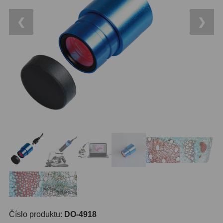
14
OTA - pouze optika
43
Dnů
❮
❯
Sluneční
1
Reklamace
Do 3000 Kč
24
Stav
Do 6000 Kč
37
Objednávky
Do 10000 Kč
41
IPoradce
Okuláry
390
Bazar
Plössl a Super Plössl
120
Kontakty
WA (52°-60°)
64
SWA (62°-78°)
101
UWA (80°-98°)
27
Číslo produktu:
DO-4918
XWA (100°-120°)
17