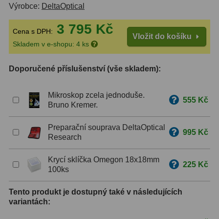
Výrobce:
DeltaOptical
ZOOM
12
3 795 Kč
Cena s DPH:
Vložit do košíku
ED a Flat Field
12
Skladem v e-shopu: 4 ks
Měřící, s mřížkou
6
Doporučené příslušenství (vše skladem):
Ostatní
30
Mikroskop zcela jednoduše.
555 Kč
Doplňky
1
Bruno Kremer.
Filtry
182
Preparační souprava DeltaOptical
995 Kč
Research
Měsíční a Polarizační
23
Krycí sklíčka Omegon 18x18mm
225 Kč
Sluneční
43
100ks
CLS a UHC
18
Tento produkt je dostupný také v následujících
variantách:
Širokopásmové
13