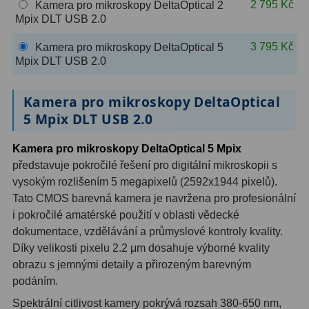
2 795 Kč
Kamera pro mikroskopy DeltaOptical 2
OIII
9
Mpix DLT USB 2.0
Hβ
6
3 795 Kč
Kamera pro mikroskopy DeltaOptical 5
Mpix DLT USB 2.0
SII
2
Kamera pro mikroskopy DeltaOptical
Planetární
2
5 Mpix DLT USB 2.0
Barevné
66
Kamera pro mikroskopy DeltaOptical 5 Mpix
Barlow čočky
65
představuje pokročilé řešení pro digitální mikroskopii s
vysokým rozlišením 5 megapixelů (2592x1944 pixelů).
Barlow 2x
38
Tato CMOS barevná kamera je navržena pro profesionální
i pokročilé amatérské použití v oblasti vědecké
Barlow 3x
12
dokumentace, vzdělávání a průmyslové kontroly kvality.
Díky velikosti pixelu 2.2 μm dosahuje výborné kvality
Barlow 4x
3
obrazu s jemnými detaily a přirozeným barevným
Barlow 5x
8
podáním.
Spektrální citlivost kamery pokrývá rozsah 380-650 nm,
Převracecí
4