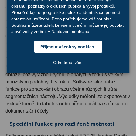
Ostatní
22
obsahu, poznatky o okruzích publika a vývoj produktů,
Software DLTCamViewer poskytuje komplexní sadu
Přesné údaje o geografické poloze a identifikace pomocí
nástrojů pro geometrická měření přímo na
Seřízení
22
dotazování zařízení. Proto potřebujeme váš souhlas.
mikroskopických snímcích. Uživatelé mohou provádět
Souhlas můžete udělit ke všem účelům, můžete jej odvolat
měření úhlů, vzdáleností, ploch a obvodů pomocí různých
Laserové kolimátory
6
a své volby změnit v Nastavení souhlasu.
geometrických tvarů jako jsou přímky, obdélníky, elipsy,
kruhy a polygony. Funkce kalibrace délky proti standardu
Optické kolimátory
11
Přijmout všechny cookies
umožňuje přesná metrická měření s možností uložení
Umělé hvězdy
5
kalibračních schémat pro opakované použití.
Odmítnout vše
Mezi pokročilé funkce patří automatické počítání objektů v
Zrcátka a hranoly
61
obraze, což výrazně urychluje analýzu vzorků s velkým
množstvím podobných struktur. Software také nabízí
Diagonální zrcátka
36
funkce pro zpracování obrazu včetně různých filtrů a
segmentačních nástrojů. Výsledky měření lze exportovat v
Diagonální hranoly
7
textové formě do tabulek nebo přímo uložit na snímky pro
Amici hranoly 45°
11
dokumentační účely.
Amici hranoly 90°
7
Speciální funkce pro rozšířené možnosti