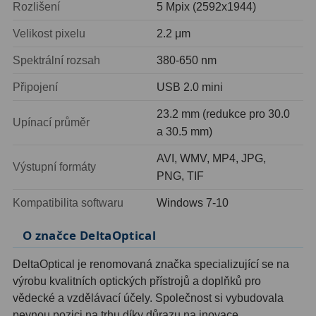
Rozlišení
5 Mpix (2592x1944)
Filtry Clip
5
Velikost pixelu
2.2 μm
Filtry CCD Hα, OIII
7
Spektrální rozsah
380-650 nm
Filtrová kola a rámy
16
Připojení
USB 2.0 mini
Rovnače a reduktory
13
23.2 mm (redukce pro 30.0
Upínací průměr
a 30.5 mm)
Pointace
7
AVI, WMV, MP4, JPG,
Zaostřovací masky
27
Výstupní formáty
PNG, TIF
ADC, Tilting
14
Kompatibilita softwaru
Windows 7-10
Rotátory
34
O značce DeltaOptical
Komponenty
78
DeltaOptical je renomovaná značka specializující se na
výrobu kvalitních optických přístrojů a doplňků pro
Helical výtahy
11
vědecké a vzdělávací účely. Společnost si vybudovala
pevnou pozici na trhu díky důrazu na inovace,
Okulárové výtahy
44