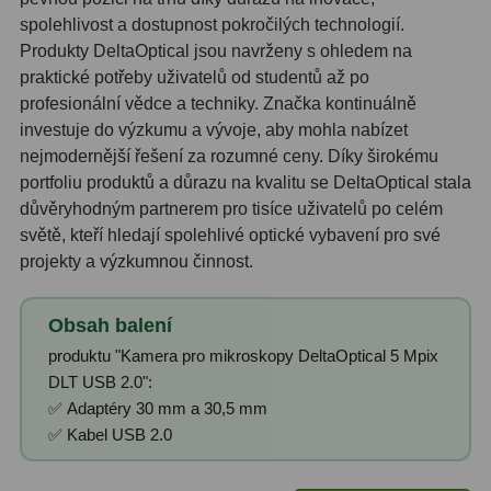
spolehlivost a dostupnost pokročilých technologií.
Primární zrcadla
9
Produkty DeltaOptical jsou navrženy s ohledem na
praktické potřeby uživatelů od studentů až po
Sekundární zrcadla
6
profesionální vědce a techniky. Značka kontinuálně
investuje do výzkumu a vývoje, aby mohla nabízet
Adaptéry k okulárovým
nejmodernější řešení za rozumné ceny. Díky širokému
výtahům
8
portfoliu produktů a důrazu na kvalitu se DeltaOptical stala
důvěryhodným partnerem pro tisíce uživatelů po celém
Pozorovací dalekohledy
50
světě, kteří hledají spolehlivé optické vybavení pro své
projekty a výzkumnou činnost.
Kompaktní
3
Turistické
9
Obsah balení
produktu "Kamera pro mikroskopy DeltaOptical 5 Mpix
Pro pozorování přírody a
DLT USB 2.0":
ornitologie
17
✅ Adaptéry 30 mm a 30,5 mm
Monokuláry
20
✅ Kabel USB 2.0
Dárkové
1