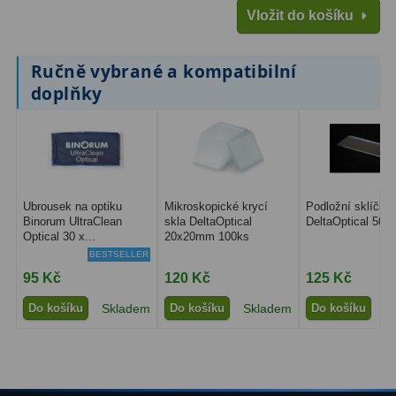
Vložit do košíku
Binokulární dalekohledy
285
Ručně vybrané a kompatibilní
Astronomické
44
doplňky
Lovecké a turistické
114
Univerzální
38
Kapesní
14
Ubrousek na optiku
Mikroskopické krycí
Podložní sklíčka
Dětské
7
Binorum UltraClean
skla DeltaOptical
DeltaOptical 50k
Optical 30 x...
20x20mm 100ks
Námořní
12
BESTSELLER
95 Kč
120 Kč
125 Kč
Sportovní
54
Do košíku
Skladem
Do košíku
Skladem
Do košíku
S
Divadelní
2
Dálkoměry a Noční vidění
17