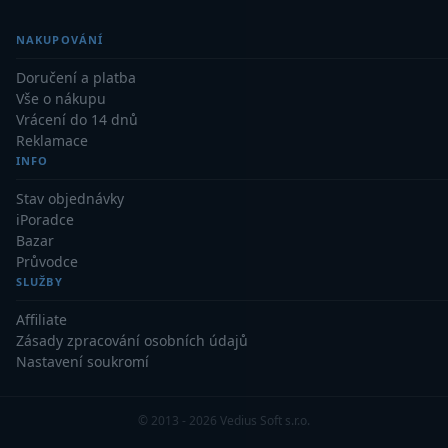
Dálkoměry
9
NAKUPOVÁNÍ
Noční vidění
8
Doručení a platba
Vše o nákupu
Mikroskopy
76
Vrácení do 14 dnů
Reklamace
Pro děti
5
INFO
Hobby
4
Stav objednávky
iPoradce
Školní a studentské
14
Bazar
Průvodce
Laboratorní
33
SLUŽBY
Affiliate
Kapesní
10
Zásady zpracování osobních údajů
Nastavení soukromí
Digitální
10
Příslušenství mikroskopů
16
© 2013 - 2026 Vedius Soft s.r.o.