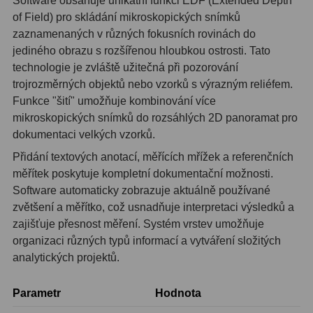
Software obsahuje unikátní funkci EDF (Extended Depth
AstroFoto
306
of Field) pro skládání mikroskopických snímků
Planetární kamery
19
zaznamenaných v různých fokusních rovinách do
jediného obrazu s rozšířenou hloubkou ostrosti. Tato
Deep-Sky kamery
28
technologie je zvláště užitečná při pozorování
trojrozměrných objektů nebo vzorků s výrazným reliéfem.
Guiding kamery
14
Funkce "šití" umožňuje kombinování více
mikroskopických snímků do rozsáhlých 2D panoramat pro
T-kroužky
16
dokumentaci velkých vzorků.
Adaptéry projekční
11
Přidání textových anotací, měřících mřížek a referenčních
měřítek poskytuje kompletní dokumentační možnosti.
Adaptéry T2
39
Software automaticky zobrazuje aktuálně používané
zvětšení a měřítko, což usnadňuje interpretaci výsledků a
Adaptéry M48
33
zajišťuje přesnost měření. Systém vrstev umožňuje
Filtry L-RGB
7
organizaci různých typů informací a vytváření složitých
analytických projektů.
Filtry IR-Pass
6
Parametr
Hodnota
Filtry IR-Block
10