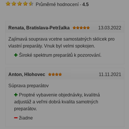
AstroFoto
306
Průměrné hodnocení -
4.5
Planetární kamery
19
Deep-Sky kamery
28
Renata
, Bratislava-Petržalka
13.03.2022
Guiding kamery
14
Zajímavá souprava vcetne samostatných sklicek pro
vlastní preparáty. Vnuk byl velmi spokojen.
T-kroužky
16
Široké spektrum preparátů k pozorování.
Adaptéry projekční
11
Adaptéry T2
39
Anton
, Hlohovec
11.11.2021
Súprava preparátov
Adaptéry M48
33
Proptné vybavenie objednávky, kvalitná
Filtry L-RGB
7
adjustáž a veľmi dobrá kvalita samotných
preparátov.
Filtry IR-Pass
6
žiadne
Filtry IR-Block
10