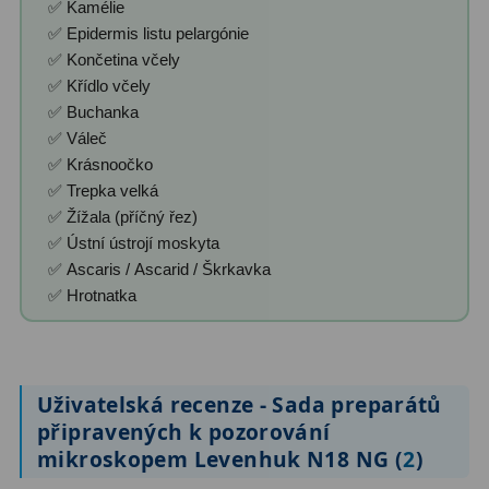
✅ Kamélie
Ostatní
22
✅ Epidermis listu pelargónie
✅ Končetina včely
Seřízení
22
✅ Křídlo včely
Laserové kolimátory
6
✅ Buchanka
✅ Váleč
Optické kolimátory
11
✅ Krásnoočko
✅ Trepka velká
Umělé hvězdy
5
✅ Žížala (příčný řez)
✅ Ústní ústrojí moskyta
Zrcátka a hranoly
61
✅ Ascaris / Ascarid / Škrkavka
✅ Hrotnatka
Diagonální zrcátka
36
Diagonální hranoly
7
Amici hranoly 45°
11
Uživatelská recenze - Sada preparátů
připravených k pozorování
Amici hranoly 90°
7
mikroskopem Levenhuk N18 NG (
2
)