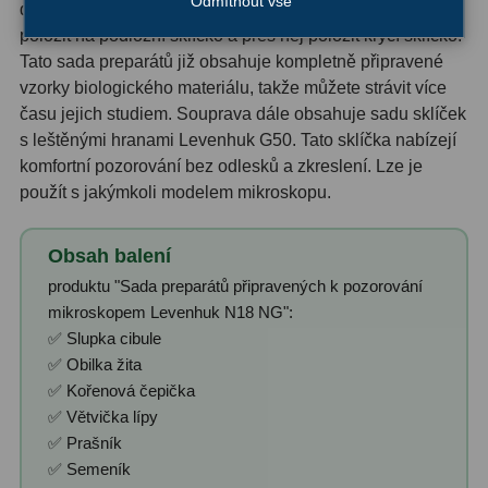
Odmítnout vše
důkladnou přípravou: velmi tenký řez materiálu je nutné
Ostatní
1
položit na podložní sklíčko a přes něj položit krycí sklíčko.
Tato sada preparátů již obsahuje kompletně připravené
Montáže
93
vzorky biologického materiálu, takže můžete strávit více
času jejich studiem. Souprava dále obsahuje sadu sklíček
Azimutální AZ
5
s leštěnými hranami Levenhuk G50. Tato sklíčka nabízejí
komfortní pozorování bez odlesků a zkreslení. Lze je
Paralaktické EQ
19
použít s jakýmkoli modelem mikroskopu.
Fotografické montáže
5
Obsah balení
Stativy a pilíře
3
produktu "Sada preparátů připravených k pozorování
mikroskopem Levenhuk N18 NG":
Objímky
10
✅ Slupka cibule
Motory a pohony
13
✅ Obilka žita
✅ Kořenová čepička
Upínací prvky
13
✅ Větvička lípy
✅ Prašník
Závaží
3
✅ Semeník