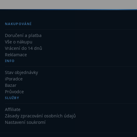
Filtry Clip
5
Filtry CCD Hα, OIII
7
NAKUPOVÁNÍ
Filtrová kola a rámy
16
Doručení a platba
Vše o nákupu
Rovnače a reduktory
13
Vrácení do 14 dnů
Reklamace
Pointace
7
INFO
Zaostřovací masky
27
Stav objednávky
iPoradce
ADC, Tilting
14
Bazar
Průvodce
Rotátory
34
SLUŽBY
Affiliate
Komponenty
78
Zásady zpracování osobních údajů
Nastavení soukromí
Helical výtahy
11
Okulárové výtahy
44