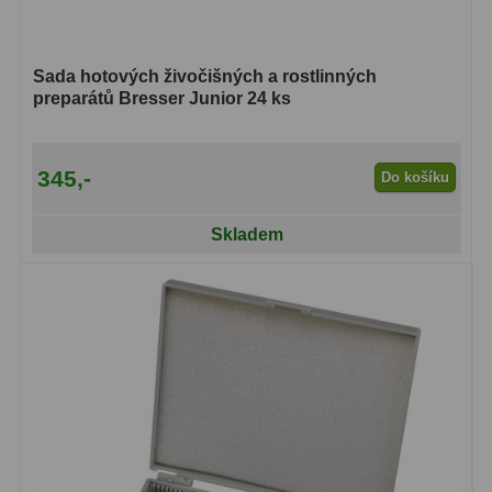
OIII
9
Hβ
6
Sada hotových živočišných a rostlinných
preparátů Bresser Junior 24 ks
SII
2
Planetární
2
345,-
Do košíku
Barevné
66
Skladem
Barlow čočky
65
Barlow 2x
38
Barlow 3x
12
Barlow 4x
3
Barlow 5x
8
Převracecí
4