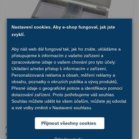
Hledáčky
28
Nastavení cookies. Aby e-shop fungoval, jak jste
Optické hledáčky
15
zvyklí.
Red Dot hledáčky
6
Aby náš web dál fungoval tak, jak ho znáte, ukládáme a
Sluneční hledáčky
3
přistupujeme k informacím z vašeho zařízení a
zpracováváme údaje o vašem chování pro tyto účely:
Sada hotových preparátů Bresser 25 ks v krabici
Úchyty a držáky hledáčků
4
Ukládání a/nebo přístup k informacím v zařízení,
Personalizovaná reklama a obsah, měření reklamy a
obsahu, poznatky o okruzích publika a vývoj produktů,
Příslušenství
54
Přesné údaje o geografické poloze a identifikace pomocí
dotazování zařízení. Proto potřebujeme váš souhlas.
1 250,-
Redukce 1,25" a 2"
17
Do košíku
Souhlas můžete udělit ke všem účelům, můžete jej odvolat
a své volby změnit v Nastavení souhlasu.
Svítilny
5
Skladem
Čištění
28
Přijmout všechny cookies
Aby bylo možno nějaký vzorek rostliny nebo jiného
materiálu zkoumat pod mikroskopem, musí projít
Binohlavy
3