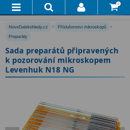
0
Přihlášení
Akce!
›
›
NoveDalekohledy.cz
Příslušenství mikroskopů
Affiliate
Hvězdářské dalekohledy
Preparáty
222
Sada preparátů připravených
Průvodce
Pro začátečníky
67
k pozorování mikroskopem
Pro děti
30
Doručení
Levenhuk N18 NG
A
Čočkové
60
Platba
Zrcadlové
65
Vše
O
Katadioptrické
7
Nákupu
ED / Apochromáty
33
Vrácení
Ritchey-Chrétien
13
Do