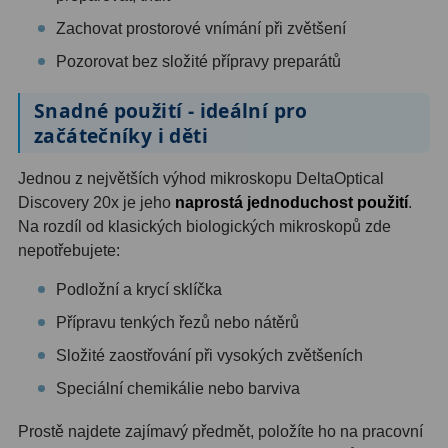
Zachovat prostorové vnímání při zvětšení
Ostatní
1
Pozorovat bez složité přípravy preparátů
Montáže
93
Snadné použití - ideální pro
Azimutální AZ
5
začátečníky i děti
Paralaktické EQ
19
Jednou z největších výhod mikroskopu DeltaOptical
Discovery 20x je jeho
naprostá jednoduchost použití
.
Fotografické montáže
5
Na rozdíl od klasických biologických mikroskopů zde
Stativy a pilíře
3
nepotřebujete:
Objímky
10
Podložní a krycí sklíčka
Přípravu tenkých řezů nebo nátěrů
Motory a pohony
13
Složité zaostřování při vysokých zvětšeních
Upínací prvky
13
Speciální chemikálie nebo barviva
Závaží
3
Prostě najdete zajímavý předmět, položíte ho na pracovní