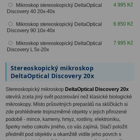
4 995 Kč
Mikroskop stereoskopický DeltaOptical
OIII
9
Discovery 40 20x-40x
Hβ
6
6 850 Kč
Mikroskop stereoskopický DeltaOptical
Discovery 90 10x-40x
SII
2
7 995 Kč
Mikroskop stereoskopický DeltaOptical
Planetární
2
Discovery L 5x-20x
Barevné
66
Stereoskopický mikroskop
Barlow čočky
65
DeltaOptical Discovery 20x
Barlow 2x
38
Stereoskopický mikroskop
DeltaOptical Discovery 20x
otevírá zcela jiný svět pozorování než klasické biologické
Barlow 3x
12
mikroskopy. Místo průsvitných preparátů na sklíčkách si
zde prohlédnete trojrozměrné objekty v jejich přirozené
Barlow 4x
3
podobě - mince, kameny, hmyz, rostliny, elektroniku,
Barlow 5x
8
šperky nebo cokoliv jiného, co vás zajímá. Stačí položit
předmět pod objektiv a okamžitě vidíte jeho povrch s
Převracecí
4