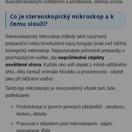
dvacetinásobným zvětšením a prostorově, oběma očima.
Hledáčky
28
Co je stereoskopický mikroskop a k
čemu slouží?
Optické hledáčky
15
Stereoskopický mikroskop (někdy také nazývaný
Red Dot hledáčky
6
preparační nebo binokulární lupa) funguje jinak než běžný
biologický mikroskop. Nepozorujete průsvitné preparáty v
Sluneční hledáčky
3
procházejícím světle, ale
neprůhledné objekty
Úchyty a držáky hledáčků
4
osvětlené shora
. Každé oko vidí objekt z mírně odlišného
úhlu, díky čemuž vnímáte hloubku a prostorovost - stejně
Příslušenství
54
jako při běžném vidění.
Tento typ mikroskopu je neocenitelný všude tam, kde
Redukce 1,25" a 2"
17
potřebujete:
Svítilny
5
Prohlédnout si povrch pevných předmětů - strukturu,
texturu, detaily
Čištění
28
Pracovat s objektem pod mikroskopem - pájet,
Binohlavy
3
preparovat, třídit