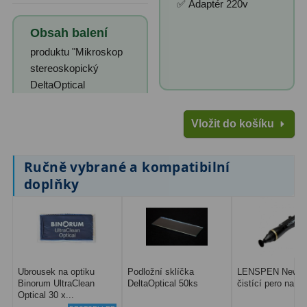
✅ Adaptér 220v
Obsah balení
produktu "Mikroskop
stereoskopický
DeltaOptical
Vložit do košíku
Ručně vybrané a kompatibilní
doplňky
Ubrousek na optiku
Podložní sklíčka
LENSPEN New Or
Binorum UltraClean
DeltaOptical 50ks
čistící pero na op
Optical 30 x...