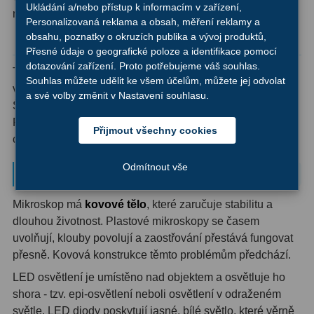
Ukládání a/nebo přístup k informacím v zařízení,
nástroji pod mikroskopem.
Personalizovaná reklama a obsah, měření reklamy a
Primární zrcadla
9
obsahu, poznatky o okruzích publika a vývoj produktů,
Pro všechny zvídavé
Přesné údaje o geografické poloze a identifikace pomocí
Sekundární zrcadla
6
dotazování zařízení. Proto potřebujeme váš souhlas.
Textilie - struktura tkaniny, jednotlivá vlákna. Papír -
Souhlas můžete udělit ke všem účelům, můžete jej odvolat
Adaptéry k okulárovým
vlákna, způsob výroby. Peníze - bezpečnostní prvky.
a své volby změnit v Nastavení souhlasu.
výtahům
8
Šperky - kvalita zpracování. Fotografie - struktura tisku.
Potraviny - krystaly soli a cukru, struktura chleba. Cokoliv,
Přijmout všechny cookies
Pozorovací dalekohledy
50
co vás napadne!
Odmítnout vše
Kompaktní
3
Technické řešení a kvalita zpracování
Turistické
9
Mikroskop má
kovové tělo
, které zaručuje stabilitu a
dlouhou životnost. Plastové mikroskopy se časem
Pro pozorování přírody a
uvolňují, klouby povolují a zaostřování přestává fungovat
ornitologie
17
přesně. Kovová konstrukce těmto problémům předchází.
Monokuláry
20
LED osvětlení je umístěno nad objektem a osvětluje ho
shora - tzv. epi-osvětlení neboli osvětlení v odraženém
Dárkové
1
světle. LED diody poskytují jasné, bílé světlo, které věrně