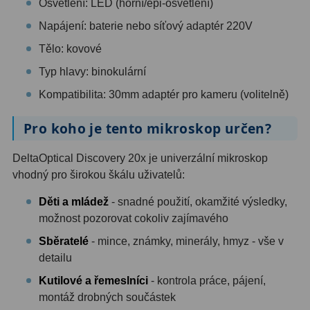
Osvětlení: LED (horní/epi-osvětlení)
Kamery
3
Napájení: baterie nebo síťový adaptér 220V
Preparáty
2
Tělo: kovové
Sklíčka
8
Typ hlavy: binokulární
Mikroskopicke sady
3
Kompatibilita: 30mm adaptér pro kameru (volitelně)
Meteostanice
52
Pro koho je tento mikroskop určen?
Domácí
21
DeltaOptical Discovery 20x je univerzální mikroskop
vhodný pro širokou škálu uživatelů:
Pokročilé
5
Děti a mládež
- snadné použití, okamžité výsledky,
Profesionální
9
možnost pozorovat cokoliv zajímavého
Sběratelé
- mince, známky, minerály, hmyz - vše v
Čidla
2
detailu
Teploměry a vlhkoměry
15
Kutilové a řemeslníci
- kontrola práce, pájení,
montáž drobných součástek
Foto stativy
10