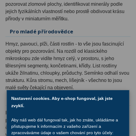
pozorovat zlomové plochy, identifikovat minerály podle
Filtry Clip
5
jejich fyzikálních vlastností nebo prostě obdivovat krásu
Filtry CCD Hα, OIII
7
přírody v miniaturním měřítku.
Pro mladé přírodovědce
Filtrová kola a rámy
16
Hmyz, pavouci, plži, části rostlin - to vše jsou fascinující
Rovnače a reduktory
13
objekty pro pozorování. Na rozdíl od klasického
Pointace
7
mikroskopu zde vidíte hmyz celý, v prostoru, s jeho
tělesnými segmenty, končetinami, křídly. List rostliny
Zaostřovací masky
27
ukáže žilnatinu, chloupky, průduchy. Semínko odhalí svou
strukturu. Kůra stromu, mech, lišejník - všechno to jsou
ADC, Tilting
14
malé světy čekající na objevení.
Rotátory
34
Nastavení cookies. Aby e-shop fungoval, jak jste
Pro kutily a elektroniky
zvyklí.
Komponenty
78
Pájení drobných součástek, kontrola spojů na deskách
Aby náš web dál fungoval tak, jak ho znáte, ukládáme a
plošných spojů, montáž drobných dílů - při všech těchto
Helical výtahy
11
přistupujeme k informacím z vašeho zařízení a
činnostech oceníte zvětšení a prostorové vidění. Pracovní
zpracováváme údaje o vašem chování pro tyto účely:
vzdálenost 80 mm poskytuje dostatek prostoru pro práci s
Okulárové výtahy
44