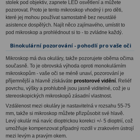
stolek pod objektiv, zapnete LED osvětlení a můžete
Ostatní
22
pozorovat. Proto je tento mikroskop vhodný i pro děti,
Seřízení
22
které jej mohou používat samostatně bez neustálé
asistence dospělých. Najít něco zajímavého, umístit to
Laserové kolimátory
6
pod mikroskop a prohlédnout si to - to zvládne každý.
Binokulární pozorování - pohodlí pro vaše oči
Optické kolimátory
11
Umělé hvězdy
5
Mikroskop má dva okuláry, takže pozorujete oběma očima
současně. To je obrovská výhoda oproti monokulárním
Zrcátka a hranoly
61
mikroskopům - vaše oči se méně unaví, pozorování je
příjemnější a hlavně získáváte
prostorové vidění
. Reliéf
Diagonální zrcátka
36
povrchu, výšky a prohlubně jsou jasně viditelné, což je u
stereoskopických mikroskopů zásadní vlastnost.
Diagonální hranoly
7
Vzdálenost mezi okuláry je nastavitelná v rozsahu 55-75
Amici hranoly 45°
11
mm, takže si mikroskop můžete přizpůsobit své hlavě.
Levý okulár má navíc dioptrickou korekci +/- 5 dioptrií, což
Amici hranoly 90°
7
umožňuje kompenzovat případný rozdíl v zrakovém ústrojí
mezi levým a pravým okem.