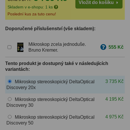
Vložit do košíku
Skladem v e-shopu: 1 ks
ZOOM
12
Poslední kus za tuto cenu!
ED a Flat Field
12
Doporučené příslušenství (vše skladem):
Měřící, s mřížkou
6
Mikroskop zcela jednoduše.
555 Kč
Ostatní
30
Bruno Kremer.
Doplňky
1
Tento produkt je dostupný také v následujících
variantách:
Filtry
183
3 735 Kč
Mikroskop stereoskopický DeltaOptical
Měsíční a Polarizační
23
Discovery 20x
Sluneční
44
4 195 Kč
Mikroskop stereoskopický DeltaOptical
Discovery 30
CLS a UHC
18
4 975 Kč
Mikroskop stereoskopický DeltaOptical
Discovery 50
Širokopásmové
13