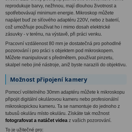
reprodukuje barvy, nežhnou, mají dlouhou životnost a
Binokulární dalekohledy
285
spotřebovávají minimum energie. Mikroskop můžete
napájet buď ze síťového adaptéru 220V, nebo z baterií,
Astronomické
44
což umožňuje používat ho i mimo dosah elektrické
zásuvky - v terénu, na výstavě, při práci venku.
Lovecké a turistické
114
Pracovní vzdálenost 80 mm je dostatečná pro pohodlné
Univerzální
38
pozorování i pro práci s objektem pod mikroskopem.
Můžete manipulovat s předmětem, používat pinzetu,
Kapesní
14
skalpel nebo jiné nástroje, aniž byste narazili do objektivu.
Dětské
7
Možnost připojení kamery
Námořní
12
Pomocí volitelného 30mm adaptéru můžete k mikroskopu
Sportovní
54
připojit digitální okulárovou kameru nebo profesionální
mikroskopickou kameru. Ta se namontuje do jednoho z
Divadelní
2
tubusů okuláru místo okuláru. Získáte tak možnost
fotografovat a natáčet videa
z vašich pozorování.
Dálkoměry a Noční vidění
17
To je užitečné pro: