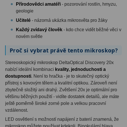
Přírodovědci amatéři
- pozorování rostlin, hmyzu,
geologie
Ostatní
179
Učitelé
- názorná ukázka mikrosvěta pro žáky
Literatura
11
Každý zvídavý člověk
- kdo chce vidět běžné věci v
Lupy
69
novém světle
Dárkové poukazy
29
Proč si vybrat právě tento mikroskop?
Kufry a tašky
64
Stereoskopický mikroskop DeltaOptical Discovery 20x
nabízí ideální kombinaci
kvality, jednoduchosti a
Ostatní
6
dostupnosti
. Není to hračka - je to skutečný optický
přístroj s kovovým tělem a kvalitní optikou. Zároveň není
Bazar
11
zbytečně složitý ani drahý. Zvětšení 20x je optimální pro
většinu běžných použití - vidíte dostatek detailů, ale máte
Dalekohledy
8
ještě poměrně široké zorné pole a velkou pracovní
Okuláry
1
vzdálenost.
LED osvětlení s možností napájení z baterií znamená, že
Ostatní
2
mikroskop můžete používat kdekoli. Binokulární hlava