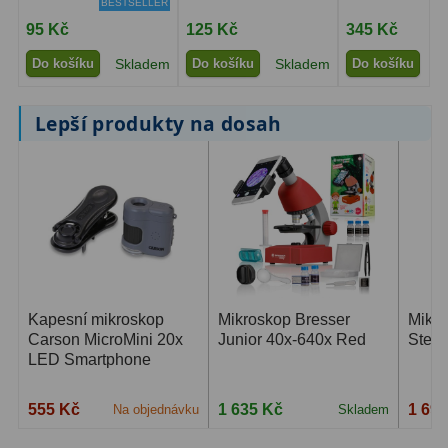
BESTSELLER
95 Kč
125 Kč
345 Kč
Do košíku
Skladem
Do košíku
Skladem
Do košíku
S
Lepší produkty na dosah
Kapesní mikroskop
Mikroskop Bresser
Mikr
Carson MicroMini 20x
Junior 40x-640x Red
Ster
LED Smartphone
555 Kč
1 635 Kč
1 69
Na objednávku
Skladem