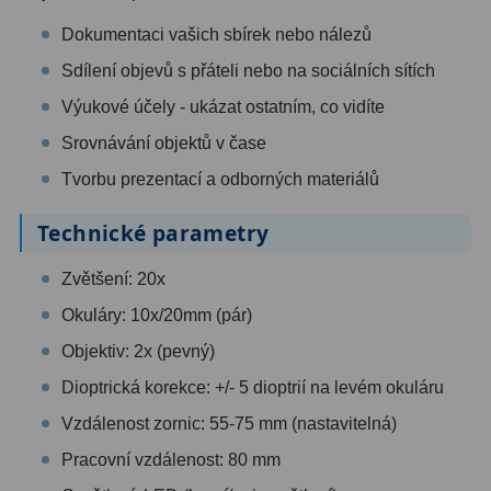
Dálkoměry
9
Dokumentaci vašich sbírek nebo nálezů
Noční vidění
8
Sdílení objevů s přáteli nebo na sociálních sítích
Výukové účely - ukázat ostatním, co vidíte
Mikroskopy
76
Srovnávání objektů v čase
Pro děti
5
Tvorbu prezentací a odborných materiálů
Hobby
4
Technické parametry
Školní a studentské
14
Zvětšení: 20x
Laboratorní
33
Okuláry: 10x/20mm (pár)
Kapesní
10
Objektiv: 2x (pevný)
Dioptrická korekce: +/- 5 dioptrií na levém okuláru
Digitální
10
Vzdálenost zornic: 55-75 mm (nastavitelná)
Příslušenství mikroskopů
16
Pracovní vzdálenost: 80 mm