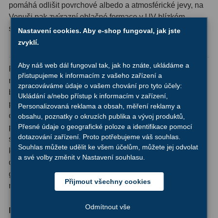
pomáhá odlišit povrchové albedo a atmosférické jevy, na
Ostatní
1
Venuši pak zvýrazní oblačné formace v UV-blízkém
spektru.
Nastavení cookies. Aby e-shop fungoval, jak jste
Montáže
93
zvyklí.
Konstrukce a technické parametry
Azimutální AZ
5
Aby náš web dál fungoval tak, jak ho znáte, ukládáme a
Rámeček filtru je vyroben z hliníku - odolného a lehkého
přistupujeme k informacím z vašeho zařízení a
Paralaktické EQ
19
materiálu, který zaručuje mechanickou stabilitu při
zpracováváme údaje o vašem chování pro tyto účely:
běžném provozu. Optický element nese vícevrstvé
Ukládání a/nebo přístup k informacím v zařízení,
Fotografické montáže
5
pokovení (multicoating), které minimalizuje nežádoucí
Personalizovaná reklama a obsah, měření reklamy a
odrazy a zajišťuje maximální přenos světla v
obsahu, poznatky o okruzích publika a vývoj produktů,
Stativy a pilíře
3
Přesné údaje o geografické poloze a identifikace pomocí
požadovaném spektrálním pásmu. Filtr se šroubuje do
dotazování zařízení. Proto potřebujeme váš souhlas.
standardního 1,25″ okulárového hrdla, takže je
Objímky
10
Souhlas můžete udělit ke všem účelům, můžete jej odvolat
kompatibilní s naprostou většinou současných
a své volby změnit v Nastavení souhlasu.
Motory a pohony
13
dalekohledů a okulárů. Celková hmotnost pouhých 11
gramů znamená, že filtr nezatěžuje optický vlak a
Upínací prvky
13
Přijmout všechny cookies
nezpůsobuje problémy s balancí dalekohledu.
Závaží
3
Odmítnout vše
Parametr
Hodnota