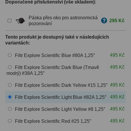
Doporučené příslušenství (vše skladem):
ZOOM
12
Páska přes oko pro astronomická
295 Kč
pozorování
ED a Flat Field
12
Měřící, s mřížkou
6
Tento produkt je dostupný také v následujících
variantách:
Ostatní
30
495 Kč
Filtr Explore Scientific Blue #80A 1,25″
Doplňky
1
495 Kč
Filtr Explore Scientific Dark Blue (Tmavě
modrý) #38A 1,25″
Filtry
182
495 Kč
Filtr Explore Scientific Dark Yellow #15 1,25″
Měsíční a Polarizační
23
495 Kč
Filtr Explore Scientific Light Blue #82A 1,25″
Sluneční
43
495 Kč
Filtr Explore Scientific Light Yellow #8 1,25″
CLS a UHC
18
495 Kč
Filtr Explore Scientific Red #25 1,25″
Širokopásmové
13