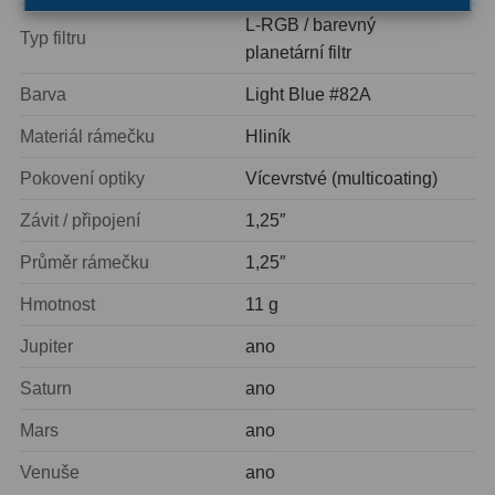
Ostatní
22
L-RGB / barevný
Typ filtru
planetární filtr
Seřízení
22
Barva
Light Blue #82A
Laserové kolimátory
6
Materiál rámečku
Hliník
Optické kolimátory
11
Pokovení optiky
Vícevrstvé (multicoating)
Umělé hvězdy
5
Závit / připojení
1,25″
Zrcátka a hranoly
61
Průměr rámečku
1,25″
Hmotnost
11 g
Diagonální zrcátka
36
Jupiter
ano
Diagonální hranoly
7
Saturn
ano
Amici hranoly 45°
11
Mars
ano
Amici hranoly 90°
7
Venuše
ano