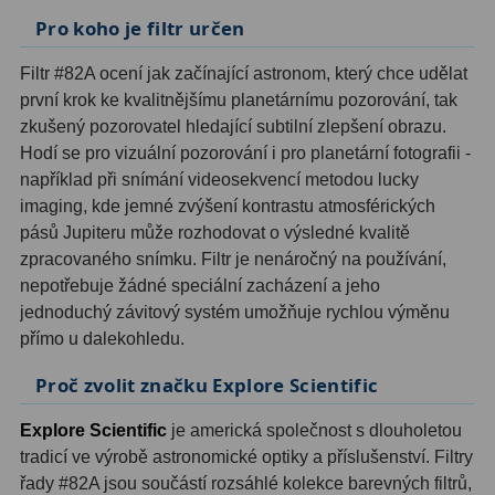
AstroFoto
306
Pro koho je filtr určen
Planetární kamery
19
Filtr #82A ocení jak začínající astronom, který chce udělat
Deep-Sky kamery
28
první krok ke kvalitnějšímu planetárnímu pozorování, tak
zkušený pozorovatel hledající subtilní zlepšení obrazu.
Guiding kamery
14
Hodí se pro vizuální pozorování i pro planetární fotografii -
například při snímání videosekvencí metodou lucky
T-kroužky
16
imaging, kde jemné zvýšení kontrastu atmosférických
pásů Jupiteru může rozhodovat o výsledné kvalitě
Adaptéry projekční
11
zpracovaného snímku. Filtr je nenáročný na používání,
Adaptéry T2
39
nepotřebuje žádné speciální zacházení a jeho
jednoduchý závitový systém umožňuje rychlou výměnu
Adaptéry M48
33
přímo u dalekohledu.
Filtry L-RGB
7
Proč zvolit značku Explore Scientific
Filtry IR-Pass
6
Explore Scientific
je americká společnost s dlouholetou
tradicí ve výrobě astronomické optiky a příslušenství. Filtry
Filtry IR-Block
10
řady #82A jsou součástí rozsáhlé kolekce barevných filtrů,