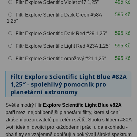
495 Kč
Filtr Explore Scientific Violet #47 1,25″
OIII
9
595 Kč
Filtr Explore Scientific Dark Green #58A
Hβ
6
1,25″
SII
2
595 Kč
Filtr Explore Scientific Dark Red #29 1,25″
Planetární
2
595 Kč
Filtr Explore Scientific Light Red #23A 1,25″
Barevné
66
595 Kč
Filtr Explore Scientific oranžový #21 1,25″
Barlow čočky
65
Filtr Explore Scientific Light Blue #82A
1,25″ - spolehlivý pomocník pro
Barlow 2x
38
planetární astronomy
Barlow 3x
12
Světle modrý filtr
Explore Scientific Light Blue #82A
Barlow 4x
3
patří mezi nejoblíbenější planetární filtry, které si cení
zkušení pozorovatelé po celém světě. Spolu s filtrem #80A
Barlow 5x
8
tvoří ideální dvojici pro každodenní práci u dalekohledu -
oba filtry se vzájemně doplňují a pokrývají široké spektrum
Převracecí
4