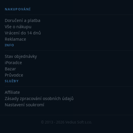
NAKUPOVÁNÍ
Binokulární dalekohledy
285
Doručení a platba
Astronomické
44
Vše o nákupu
Vrácení do 14 dnů
Lovecké a turistické
114
Reklamace
INFO
Univerzální
38
Stav objednávky
Kapesní
14
iPoradce
Bazar
Dětské
7
Průvodce
SLUŽBY
Námořní
12
Affiliate
Zásady zpracování osobních údajů
Sportovní
54
Nastavení soukromí
Divadelní
2
© 2013 - 2026 Vedius Soft s.r.o.
Dálkoměry a Noční vidění
17