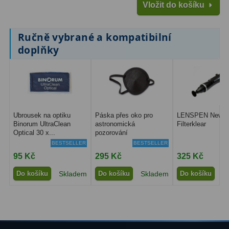
Vložit do košíku
Primární zrcadla
9
Ručně vybrané a kompatibilní
Sekundární zrcadla
6
doplňky
Adaptéry k okulárovým
výtahům
8
Pozorovací dalekohledy
50
Ubrousek na optiku
Páska přes oko pro
LENSPEN New
Kompaktní
3
Binorum UltraClean
astronomická
Filterklear
Optical 30 x...
pozorování
BESTSELLER
BESTSELLER
Turistické
9
95 Kč
295 Kč
325 Kč
Pro pozorování přírody a
Do košíku
Skladem
Do košíku
Skladem
Do košíku
S
ornitologie
17
Monokuláry
20
Dárkové
1