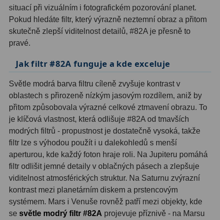
situací při vizuálním i fotografickém pozorování planet.
Pokud hledáte filtr, který výrazně neztemní obraz a přitom
Hledáčky
28
skutečně zlepší viditelnost detailů, #82A je přesně to
pravé.
Optické hledáčky
15
Jak filtr #82A funguje a kde exceluje
Red Dot hledáčky
6
Světle modrá barva filtru cíleně zvyšuje kontrast v
Sluneční hledáčky
3
oblastech s přirozeně nízkým jasovým rozdílem, aniž by
Úchyty a držáky hledáčků
4
přitom způsobovala výrazné celkové ztmavení obrazu. To
je klíčová vlastnost, která odlišuje #82A od tmavších
Příslušenství
54
modrých filtrů - propustnost je dostatečně vysoká, takže
filtr lze s výhodou použít i u dalekohledů s menší
Redukce 1,25" a 2"
17
aperturou, kde každý foton hraje roli. Na Jupiteru pomáhá
filtr odlišit jemné detaily v oblačných pásech a zlepšuje
Svítilny
5
viditelnost atmosférických struktur. Na Saturnu zvýrazní
kontrast mezi planetárním diskem a prstencovým
Čištění
28
systémem. Mars i Venuše rovněž patří mezi objekty, kde
se
světle modrý filtr #82A
projevuje příznivě - na Marsu
Binohlavy
3