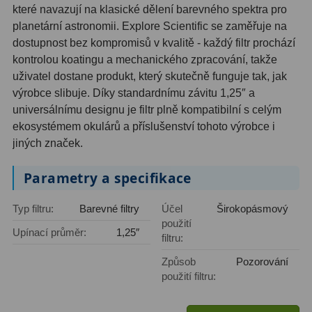
které navazují na klasické dělení barevného spektra pro
Filtry Clip
5
planetární astronomii. Explore Scientific se zaměřuje na
dostupnost bez kompromisů v kvalitě - každý filtr prochází
Filtry CCD Hα, OIII
7
kontrolou koatingu a mechanického zpracování, takže
Filtrová kola a rámy
16
uživatel dostane produkt, který skutečně funguje tak, jak
výrobce slibuje. Díky standardnímu závitu 1,25″ a
Rovnače a reduktory
13
universálnímu designu je filtr plně kompatibilní s celým
ekosystémem okulárů a příslušenství tohoto výrobce i
Pointace
7
jiných značek.
Zaostřovací masky
27
Parametry a specifikace
ADC, Tilting
14
Typ filtru:
Barevné filtry
Účel
Širokopásmový
Rotátory
34
použití
Upínací průměr:
1,25″
filtru:
Komponenty
78
Způsob
Pozorování
použití filtru:
Helical výtahy
11
Okulárové výtahy
44