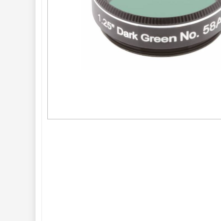
OIII
9
Hβ
6
SII
2
Planetární
2
Barevné
66
Barlow čočky 
65
Hledáčky 
28
Příslušenství 
54
Montáže 
93
Seřízení 
22
Zrcátka a hranoly 
61
AstroFoto 
306
Komponenty 
78
Pozorovací 
dalekohledy 
50