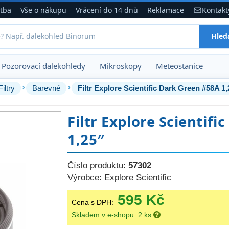
atba
Vše o nákupu
Vrácení do 14 dnů
Reklamace
Kontakt
Hled
Pozorovací dalekohledy
Mikroskopy
Meteostanice
›
›
Filtry
Barevné
Filtr Explore Scientific Dark Green #58A 1,
Filtr Explore Scientif
1,25″
Číslo produktu:
57302
Výrobce:
Explore Scientific
595 Kč
Cena s DPH:
Skladem v e-shopu: 2 ks