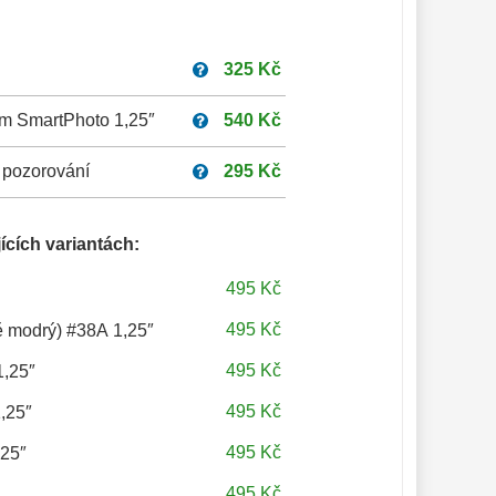
325 Kč
um SmartPhoto 1,25″
540 Kč
 pozorování
295 Kč
ících variantách:
495 Kč
495 Kč
vě modrý) #38A 1,25″
495 Kč
1,25″
495 Kč
1,25″
495 Kč
,25″
495 Kč