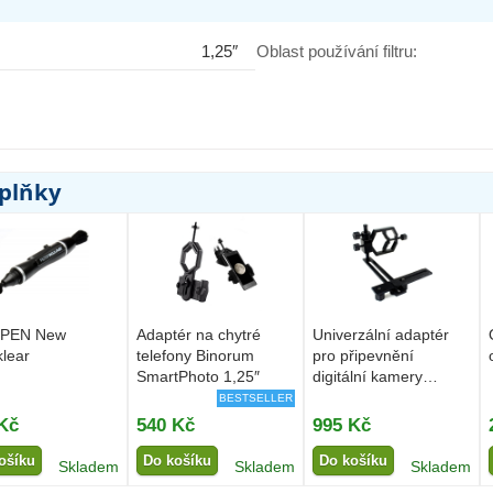
1,25″
Oblast používání filtru:
oplňky
PEN New
Adaptér na chytré
Univerzální adaptér
klear
telefony Binorum
pro připevnění
SmartPhoto 1,25″
digitální kamery
Binorum...
BESTSELLER
Kč
540 Kč
995 Kč
ošíku
Do košíku
Do košíku
Skladem
Skladem
Skladem