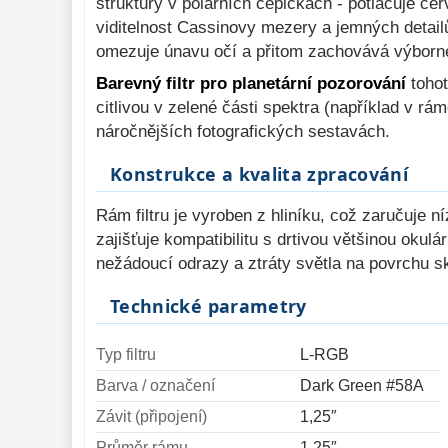
struktury v polárních čepičkách - potlačuje č
viditelnost Cassinovy mezery a jemných detailů
omezuje únavu očí a přitom zachovává výborné 
Barevný filtr pro planetární pozorování
tohot
citlivou v zelené části spektra (například v rá
náročnějších fotografických sestavách.
Konstrukce a kvalita zpracování
Rám filtru je vyroben z hliníku, což zaručuje
zajišťuje kompatibilitu s drtivou většinou oku
nežádoucí odrazy a ztráty světla na povrchu skl
Technické parametry
Typ filtru
L-RGB
Barva / označení
Dark Green #58A
Závit (připojení)
1,25″
Průměr rámu
1,25″