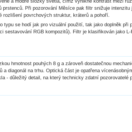
ervené a modré složky světla, čímž vynikne kontrast mezi rů
 prstenců. Při pozorování Měsíce pak filtr snižuje intenzitu
rozlišení povrchových struktur, kráterů a pohoří.
o typu se hodí jak pro vizuální použití, tak jako doplněk při 
mci sestavování RGB kompozitů). Filtr je klasifikován jako L-
 nízkou hmotnost pouhých 8 g a zároveň dostatečnou mechani
lárů a diagonál na trhu. Optická část je opatřena vícenásobn
a - důležitý detail, na který technicky zdatní pozorovatelé 