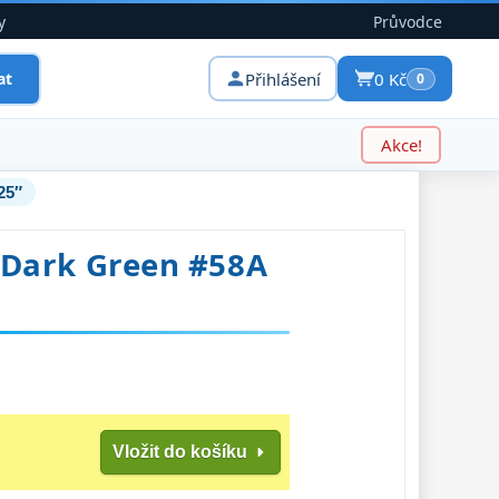
y
Průvodce
Přihlášení
0 Kč
at
0
Akce!
25″
ic Dark Green #58A
Vložit do košíku