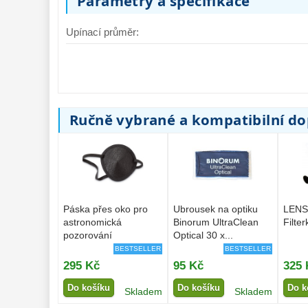
Parametry a specifikace
Upínací průměr:
Ručně vybrané a kompatibilní d
Páska přes oko pro
Ubrousek na optiku
LENS
astronomická
Binorum UltraClean
Filter
pozorování
Optical 30 x...
BESTSELLER
BESTSELLER
295 Kč
95 Kč
325 
Do košíku
Do košíku
Do k
Skladem
Skladem