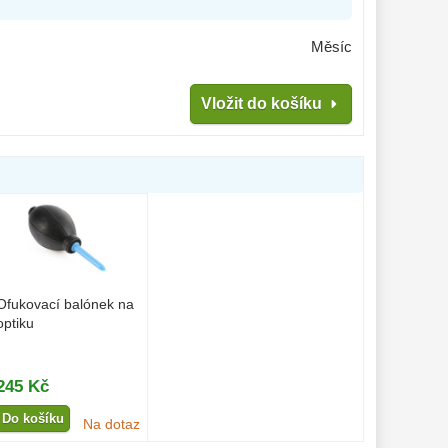
Měsíc
Vložit do košíku
Ofukovací balónek na
optiku
245 Kč
Do košíku
Na dotaz