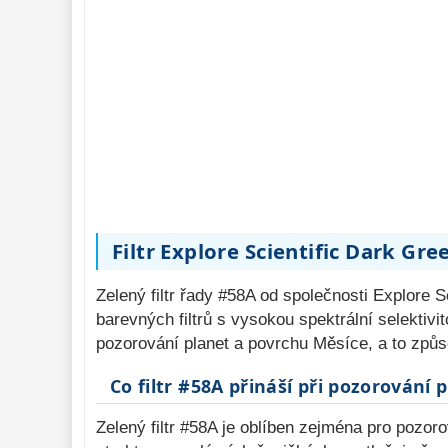
Binokulární 
dalekohledy 
285
Dálkoměry a Noční 
vidění 
17
Mikroskopy 
76
Příslušenství 
mikroskopů 
16
Meteostanice 
52
Filtr Explore Scientific Dark Gr
Foto stativy 
10
Zelený filtr řady #58A od společnosti Explore S
Ostatní 
179
barevných filtrů s vysokou spektrální selektivi
Bazar 
11
pozorování planet a povrchu Měsíce, a to způ
Co filtr #58A přináší při pozorování 
Zelený filtr #58A je oblíben zejména pro pozor