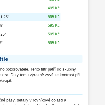
495 Kč
595 Kč
 1,25″
595 Kč
25″
595 Kč
,25″
595 Kč
5″
ětle
o pozorovatele. Tento filtr patří do skupiny
pektra. Díky tomu výrazně zvyšuje kontrast při
kvapit.
né pásy, detaily v rovníkové oblasti a