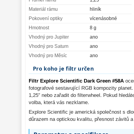
Materiál rámu
hliník
Pokovení optiky
vícenásobné
Hmotnost
8 g
Vhodný pro Jupiter
ano
Vhodný pro Saturn
ano
Vhodný pro Měsíc
ano
Pro koho je filtr určen
Filtr Explore Scientific Dark Green #58A
ocen
fotografové sestavující RGB kompozity planet
1,25″ nebo zařadit do filterwheel. Pokud hled
volba, která vás nezklame.
Explore Scientific je americká společnost s dlo
důrazem na optickou kvalitu, přesnost závitů a