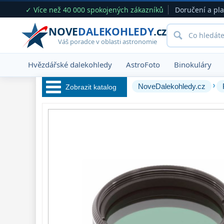
✓ Více než 40 000 spokojených zákazníků
Doručení a pl
NOVE
DALEKOHLEDY
.cz
Váš poradce v oblasti astronomie
Hvězdářské dalekohledy
AstroFoto
Binokuláry
›
NoveDalekohledy.cz
Zobrazit katalog
Hvězdářské 
dalekohledy 
222
Okuláry 
388
Filtry 
182
Měsíční a
Polarizační
23
Sluneční
43
CLS a UHC
18
Širokopásmové
13