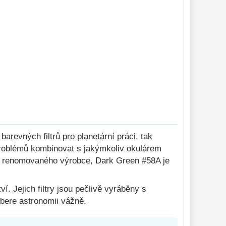
arevných filtrů pro planetární práci, tak
problémů kombinovat s jakýmkoliv okulárem
 od renomovaného výrobce, Dark Green #58A je
í. Jejich filtry jsou pečlivě vyráběny s
 bere astronomii vážně.