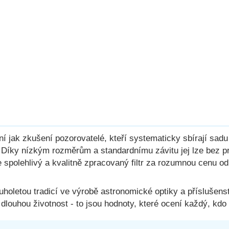
í jak zkušení pozorovatelé, kteří systematicky sbírají sadu b
. Díky nízkým rozměrům a standardnímu závitu jej lze bez 
áte spolehlivý a kvalitně zpracovaný filtr za rozumnou cenu
uholetou tradicí ve výrobě astronomické optiky a příslušenstv
 dlouhou životnost - to jsou hodnoty, které ocení každý, kdo