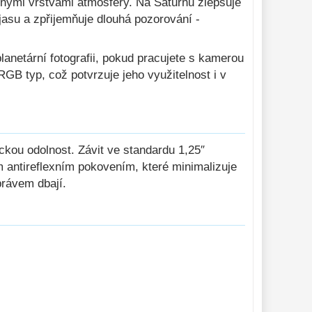
znými vrstvami atmosféry. Na Saturnu zlepšuje
 jasu a zpřijemňuje dlouhá pozorování -
planetární fotografii, pokud pracujete s kamerou
RGB typ, což potvrzuje jeho využitelnost i v
ckou odolnost. Závit ve standardu 1,25″
ým antireflexním pokovením, které minimalizuje
právem dbají.