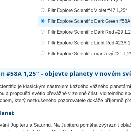
Filtr Explore Scientific Violet #47 1,25″
Filtr Explore Scientific Dark Green #58A
Filtr Explore Scientific Dark Red #29 1,
Filtr Explore Scientific Light Red #23A 1
Filtr Explore Scientific oranžový #21 1,2
een #58A 1,25″ - objevte planety v novém sv
cientific je klasickým nástrojem každého vážného planetárníh
tou a propouští světlo převážně v zelené části viditelného s
sobem, který nezkušeného pozorovatele dokáže příjemně pře
planet
ování Jupiteru a Saturnu. Na Jupiteru pomáhá zvýraznit oblač