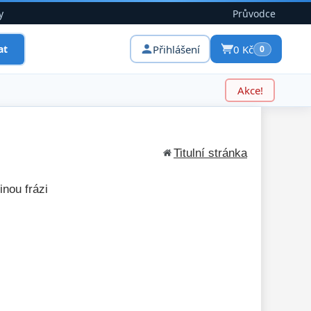
y
Průvodce
Přihlášení
0 Kč
at
0
Akce!
Titulní stránka
inou frázi