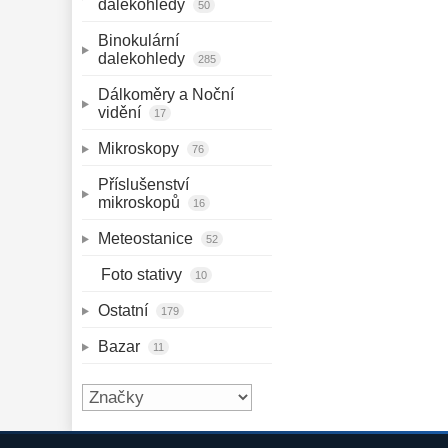
dalekohledy 
50
Binokulární 
dalekohledy 
285
Dálkoměry a Noční 
vidění 
17
Mikroskopy 
76
Příslušenství 
mikroskopů 
16
Meteostanice 
52
Foto stativy 
10
Ostatní 
179
Bazar 
11