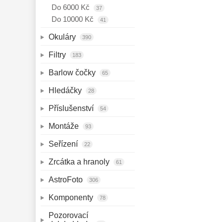
Do 6000 Kč
37
Do 10000 Kč
41
Okuláry 
390
Filtry 
183
Barlow čočky 
65
Hledáčky 
28
Příslušenství 
54
Montáže 
93
Seřízení 
22
Zrcátka a hranoly 
61
AstroFoto 
306
Komponenty 
78
Pozorovací 