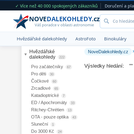
✓ Více než 40 000 spokojených zákazníků
Doručení a pl
NOVE
DALEKOHLEDY
.cz
Váš poradce v oblasti astronomie
Hvězdářské dalekohledy
AstroFoto
Binokuláry
Hvězdářské 
NoveDalekohledy.cz
dalekohledy 
222
Výsledky hledání: ""
Pro začátečníky
67
Pro děti
30
Čočkové
60
Zrcadlové
65
Katadioptrické
7
ED / Apochromáty
33
Ritchey-Chrétien
13
OTA - pouze optika
43
Sluneční
1
Do 3000 Kč
24