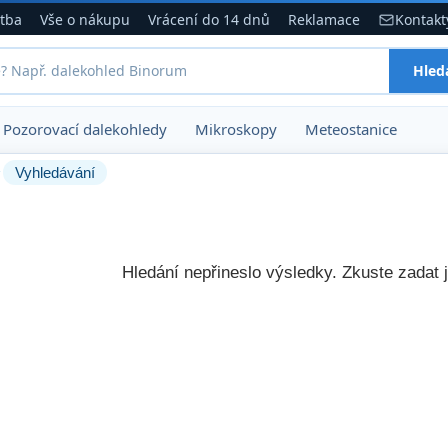
atba
Vše o nákupu
Vrácení do 14 dnů
Reklamace
Kontakt
Hled
Pozorovací dalekohledy
Mikroskopy
Meteostanice
›
Vyhledávání
Hledání nepřineslo výsledky. Zkuste zadat j