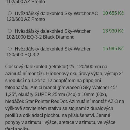
102/500 AZ Pronto
OIII
9
10 655 Kč
Hvězdářský dalekohled Sky-Watcher AC
Hβ
6
120/600 AZ Pronto
SII
2
13 930 Kč
Hvězdářský dalekohled Sky-Watcher
102/1000 EQ-3-2 Black Diamond
Planetární
2
15 995 Kč
Hvězdářský dalekohled Sky-Watcher
Barevné
66
120/600 EQ-3-2
Čočkový dalekohled (refraktor) f/5, 120/600mm na
Barlow čočky
65
azimutální montáži. Hřebenový okulárový výtah, výstup 2”
s redukcí na 1.25” a T2 adaptérem na připojení
Barlow 2x
38
fotoaparátu, Amici hranol (převracecí) Sky-Watcher 45°
Barlow 3x
12
1,25″, okuláry SUPER 25mm (24x) a 10mm (60x),
hledáček Star Pointer RedDot. Azimutální montáž AZ-3 na
Barlow 4x
3
výškově stavitelném stativu se stojnami z duralových
profilů a odkládací plochou na příslušenství. Jemné
Barlow 5x
8
pohyby v azimutu i výšce, aretace v azimutu, ve výšce
třecí spojka.
Převracecí
4