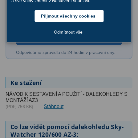
a své volby změnit v Nastavení souhlasu.
Ve městě, z balkonu nebo na vesnici
Primární zrcadla
9
Přijmout všechny cookies
Sekundární zrcadla
6
✉
Napsat na
Odmítnout vše
info@novedalekohledy.cz
Adaptéry k okulárovým
výtahům
8
Odpovídáme zpravidla do 24 hodin v pracovní dny.
Pozorovací dalekohledy
50
Kompaktní
3
Ke stažení
Turistické
9
NÁVOD K SESTAVENÍ A POUŽITÍ - DALEKOHLEDY S
MONTÁŽÍ AZ3
Pro pozorování přírody a
Stáhnout
(PDF, 756 KB)
ornitologie
17
Monokuláry
20
Co lze vidět pomocí dalekohledu Sky-
Watcher 120/600 AZ-3:
Dárkové
1