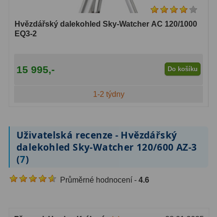
Ostatní
179
Hvězdářský dalekohled Sky-Watcher AC 120/1000
EQ3-2
Literatura
11
Lupy
69
15 995,-
Do košíku
Dárkové poukazy
29
1-2 týdny
Kufry a tašky
64
Ostatní
6
Uživatelská recenze - Hvězdářský
dalekohled Sky-Watcher 120/600 AZ-3
Bazar
11
(
7
)
Dalekohledy
8
Průměrné hodnocení -
4.6
Okuláry
1
Ostatní
2