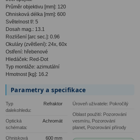
Průměr objektivu [mm]: 120
Ohnisková délka [mm]: 600
Hledáčky
28
Světelnost f/: 5
Optické hledáčky
15
Dosah mag.: 13.1
Rozlišení [arc sec.]: 0.96
Red Dot hledáčky
6
Okuláry (zvětšení): 24x, 60x
Ostření: hřebenové
Sluneční hledáčky
3
Hledáček: Red-Dot
Typ montáže: azimutální
Úchyty a držáky hledáčků
4
Hmotnost [kg]: 16.2
Příslušenství
54
Parametry a specifikace
Redukce 1,25" a 2"
17
Typ
Refraktor
Úroveň uživatele: Pokročilý
Svítilny
5
dalekohledu:
Oblast použití: Pozorování
Optická
Achromát
vesmíru, Pozorování
Čištění
28
schémata:
planet, Pozorování přírody
Binohlavy
3
Ohnisková
600 mm