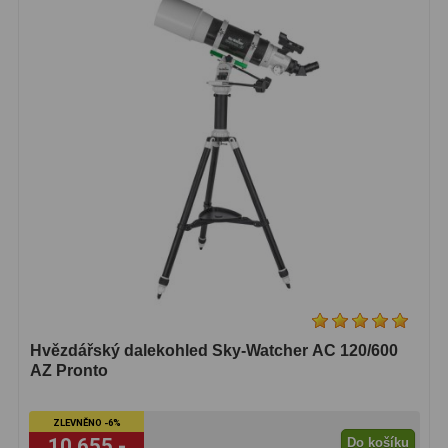
Dálkoměry
9
Noční vidění
8
Mikroskopy
76
Pro děti
5
Hobby
4
Školní a studentské
14
Laboratorní
33
Kapesní
10
Hvězdářský dalekohled Sky-Watcher AC 120/600
Digitální
10
AZ Pronto
Příslušenství mikroskopů
16
ZLEVNĚNO -6%
10 655,-
Do košíku