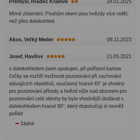
Přemysl
, Hradec Králové
28.01.2025
Mírné zklamání. Pouhým okem jsou hvězdy více vidět,
než přes dalekohled.
Akos
, Veľký Meder
09.11.2023
Josef
, Havířov
21.05.2021
s dalekohledem jsem spokojen, při pořízení barlow
čočky se rozšíří možnosti pozorování při zachování
stávajících objektivů, současný hranol 45° je vhodný
pro pozorování přírody a hvězd níže nad obzorem pro
pozorování celé oblohy by bylo vhodnější dodávat s
dalekohledem hranol 90°, který doporučuji si rovněž
pořídit
žádné