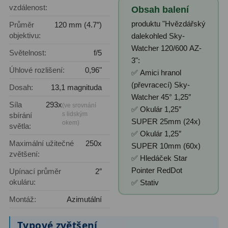
vzdálenost:
Obsah balení
Ostatní
1
produktu "Hvězdářský
Průměr
120 mm (4.7″)
objektivu:
dalekohled Sky-
Montáže
93
Watcher 120/600 AZ-
Světelnost:
f/5
3":
Azimutální AZ
5
Úhlové rozlišení:
0,96"
✅ Amici hranol
Paralaktické EQ
19
(převracecí) Sky-
Dosah:
13,1 magnituda
Watcher 45° 1,25″
Síla
293x
Fotografické montáže
5
(ve srovnání
✅ Okulár 1,25″
s lidským
sbírání
SUPER 25mm (24x)
okem)
světla:
Stativy a pilíře
3
✅ Okulár 1,25″
Maximální užitečné
250x
SUPER 10mm (60x)
Objímky
10
zvětšení:
✅ Hledáček Star
Motory a pohony
13
Pointer RedDot
Upínací průměr
2″
okuláru:
✅ Stativ
Upínací prvky
13
Montáž:
Azimutální
Závaží
3
Typové zvětšení