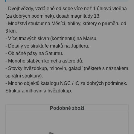
- Dvojhvězdy, vzdálené od sebe více než 1 úhlová vteřina
Binokulární dalekohledy
285
(za dobrých podmínek), dosah magnitudy 13.
- Množství struktur na Měsíci, trhliny, krátery o průměru od
Astronomické
44
3 km.
Lovecké a turistické
114
- Více tmavých skvrn (kontinentů) na Marsu.
- Detaily ve struktuře mraků na Jupiteru.
Univerzální
38
- Oblačné pásy na Saturnu.
- Monoho slabých komet a asteroidů.
Kapesní
14
- Stovky hvězdokup, mlhovin, galaxií (některé s náznakem
Dětské
7
spirální struktury).
- Mnoho objektů katalogu NGC / IC za dobrých podmínek.
Námořní
12
Struktura mlhovin a hvězdokup.
Sportovní
54
Podobné zboží
Divadelní
2
Dálkoměry a Noční vidění
17