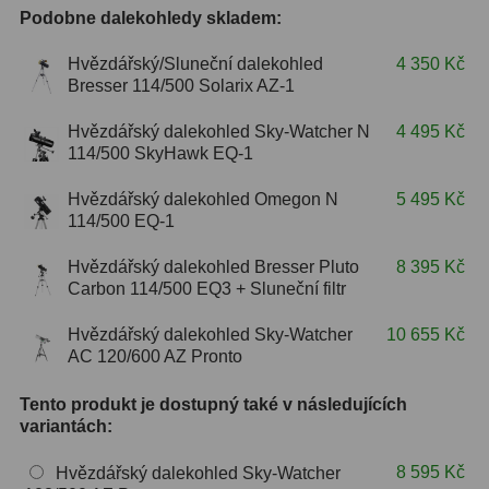
Podobne dalekohledy skladem:
ZOOM
12
Hvězdářský/Sluneční dalekohled
4 350 Kč
Bresser 114/500 Solarix AZ-1
ED a Flat Field
12
Hvězdářský dalekohled Sky-Watcher N
4 495 Kč
Měřící, s mřížkou
6
114/500 SkyHawk EQ-1
Ostatní
30
Hvězdářský dalekohled Omegon N
5 495 Kč
114/500 EQ-1
Doplňky
1
Hvězdářský dalekohled Bresser Pluto
8 395 Kč
Filtry
182
Carbon 114/500 EQ3 + Sluneční filtr
Měsíční a Polarizační
23
Hvězdářský dalekohled Sky-Watcher
10 655 Kč
AC 120/600 AZ Pronto
Sluneční
43
Tento produkt je dostupný také v následujících
CLS a UHC
18
variantách:
Širokopásmové
13
8 595 Kč
Hvězdářský dalekohled Sky-Watcher