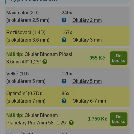
Ostatní
22
Maximální (2D):
240x
Seřízení
22
(s okulárem 2,5 mm)
Okuláry 2 mm
Laserové kolimátory
6
Rozlišovací (1.4D):
167x
(s okulárem 3,6 mm)
Okuláry 3 mm
Optické kolimátory
11
Náš tip
:
Okulár Binorum Plössl
Umělé hvězdy
5
Do
955 Kč
košíku
3,6mm 43° 1,25″
Zrcátka a hranoly
61
Velké (1D):
120x
(s okulárem 5 mm)
Okuláry 5 mm
Diagonální zrcátka
36
Optimální (0.7D):
86x
Diagonální hranoly
7
(s okulárem 7 mm)
Okuláry 6-7 mm
Amici hranoly 45°
11
Náš tip
:
Okulár Binorum
Do
1 750 Kč
Amici hranoly 90°
7
košíku
Planetary Pro 7mm 58° 1,25″