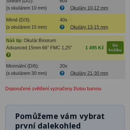
AstroFoto
306
Střední (D/2):
60x
(s okulárem 10 mm)
Okuláry 10-12 mm
Planetární kamery
19
Mírné (D/3):
40x
Deep-Sky kamery
28
(s okulárem 15 mm)
Okuláry 13-15 mm
Guiding kamery
14
Náš tip
:
Okulár Binorum
Do
Advanced 15mm 66° FMC 1,25″
1 495 Kč
košíku
T-kroužky
16
Adaptéry projekční
11
Minimální (D/6):
20x
(s okulárem 30 mm)
Okuláry 21-30 mm
Adaptéry T2
39
Adaptéry M48
33
Doporučené zvětšení vyznačeny žlutou barvou
Filtry L-RGB
7
Filtry IR-Pass
6
Pomůžeme vám vybrat
první dalekohled
Filtry IR-Block
10