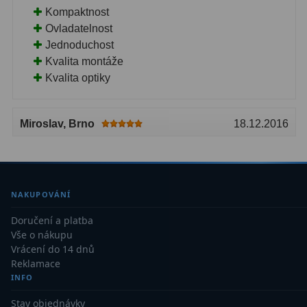
Kompaktnost
Ovladatelnost
Jednoduchost
Kvalita montáže
Kvalita optiky
Miroslav
, Brno
18.12.2016
NAKUPOVÁNÍ
Doručení a platba
Vše o nákupu
Vrácení do 14 dnů
Reklamace
INFO
Stav objednávky