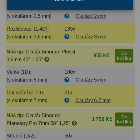
Maximální (2D):
200x
(s okulárem 2,5 mm)
Okuláry 2 mm
Rozlišovací (1.4D):
139x
(s okulárem 3,6 mm)
Okuláry 3 mm
Náš tip
:
Okulár Binorum Plössl
Do
955 Kč
košíku
3,6mm 43° 1,25″
Velké (1D):
100x
(s okulárem 5 mm)
Okuláry 5 mm
Optimální (0.7D):
71x
(s okulárem 7 mm)
Okuláry 6-7 mm
Náš tip
:
Okulár Binorum
Do
1 750 Kč
košíku
Planetary Pro 7mm 58° 1,25″
Střední (D/2):
50x