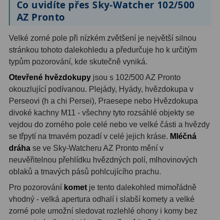
Co uvidíte přes Sky-Watcher 102/500
Ostatní
22
AZ Pronto
Seřízení
22
Velké zorné pole při nízkém zvětšení je největší silnou
Laserové kolimátory
6
stránkou tohoto dalekohledu a předurčuje ho k určitým
typům pozorování, kde skutečně vyniká.
Optické kolimátory
11
Otevřené hvězdokupy
jsou s 102/500 AZ Pronto
okouzlující podívanou. Plejády, Hyády, hvězdokupa v
Umělé hvězdy
5
Perseovi (h a chi Persei), Praesepe nebo Hvězdokupa
divoké kachny M11 - všechny tyto rozsáhlé objekty se
Zrcátka a hranoly
61
vejdou do zorného pole celé nebo ve velké části a hvězdy
Diagonální zrcátka
36
se třpytí na tmavém pozadí v celé jejich kráse.
Mléčná
dráha
se ve Sky-Watcheru AZ Pronto mění v
Diagonální hranoly
7
neuvěřitelnou přehlídku hvězdných polí, mlhovinových
oblaků a tmavých pásů pohlcujícího prachu.
Amici hranoly 45°
11
Pro pozorování
komet
je tento dalekohled mimořádně
Amici hranoly 90°
7
vhodný - velká apertura odhalí i slabší komety a velké
zorné pole umožní sledovat rozlehlé ohony i komy bez