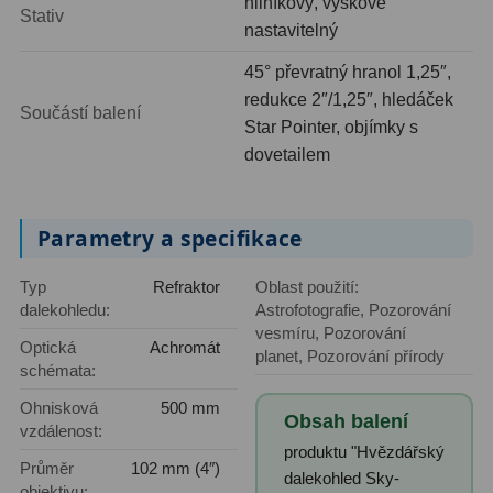
hliníkový, výškově
Stativ
nastavitelný
Ostatní
179
45° převratný hranol 1,25″,
Literatura
11
redukce 2″/1,25″, hledáček
Součástí balení
Star Pointer, objímky s
Lupy
69
dovetailem
Dárkové poukazy
29
Parametry a specifikace
Kufry a tašky
64
Ostatní
6
Typ
Refraktor
Oblast použití:
dalekohledu:
Astrofotografie, Pozorování
Bazar
11
vesmíru, Pozorování
Optická
Achromát
planet, Pozorování přírody
schémata:
Dalekohledy
8
Ohnisková
500 mm
Obsah balení
Okuláry
1
vzdálenost:
produktu "Hvězdářský
Průměr
102 mm (4″)
Ostatní
2
dalekohled Sky-
objektivu: