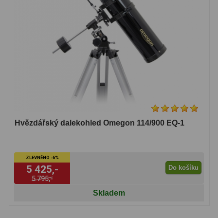
Hvězdářský dalekohled Omegon 114/900 EQ-1
ZLEVNĚNO -6%
5 425,-
Do košíku
5 795,-
Skladem