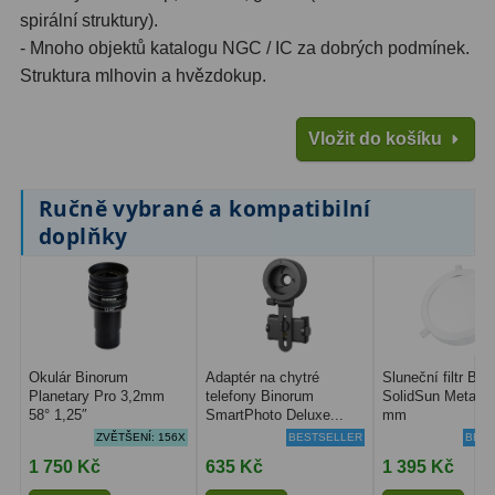
spirální struktury).
- Mnoho objektů katalogu NGC / IC za dobrých podmínek.
Struktura mlhovin a hvězdokup.
Vložit do košíku
Ručně vybrané a kompatibilní
doplňky
Okulár Binorum
Adaptér na chytré
Sluneční filtr Bi
Planetary Pro 3,2mm
telefony Binorum
SolidSun Metal 1
58° 1,25″
SmartPhoto Deluxe...
mm
ZVĚTŠENÍ: 156X
BESTSELLER
BEST
1 750 Kč
635 Kč
1 395 Kč