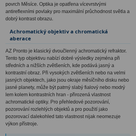
povrch Měsíce. Optika je opatřena vícevrstvými
Ostatní
1
antireflexními povlaky pro maximální průchodnost světla a
dobrý kontrast obrazu.
Montáže
93
Achromatický objektiv a chromatická
Azimutální AZ
5
aberace
Paralaktické EQ
19
AZ Pronto je klasický dvoučlenný achromatický refraktor.
Tento typ objektivu nabízí dobré výsledky zejména při
Fotografické montáže
5
středních a nižších zvětšeních, kde podává jasný a
kontrastní obraz. Při vysokých zvětšeních nebo na velmi
Stativy a pilíře
3
jasných objektech, jako jsou okraje měsíčního disku nebo
jasné planety, může být patrný slabý fialový nebo modrý
Objímky
10
lem kolem kontrastních hran - přirozená vlastnost
Motory a pohony
13
achromatické optiky. Pro přehledové pozorování,
pozorování rozlehlých objektů a pro použití jako
Upínací prvky
13
pozorovací dalekohled tato vlastnost nijak neomezuje
výkon přístroje.
Závaží
3