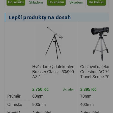
Do košíku
Skladem
Do košíku
Skladem
Do košíku
S
Lepší produkty na dosah
Hvězdářský dalekohled
Cestovní dalekoh
Bresser Classic 60/900
Celestron AC 70/
AZ-1
Travel Scope 70
2 750 Kč
3 395 Kč
Skladem
S
Průměr
60mm
70mm
Ohnisko
900mm
400mm
Montáž
Azimutální
Azimutální