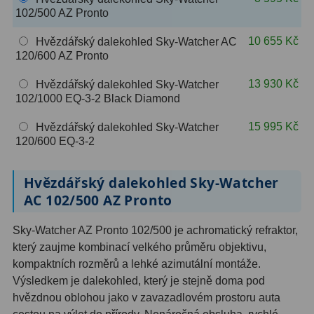
102/500 AZ Pronto
OIII
9
10 655 Kč
Hvězdářský dalekohled Sky-Watcher AC
Hβ
6
120/600 AZ Pronto
SII
2
13 930 Kč
Hvězdářský dalekohled Sky-Watcher
102/1000 EQ-3-2 Black Diamond
Planetární
2
15 995 Kč
Hvězdářský dalekohled Sky-Watcher
Barevné
66
120/600 EQ-3-2
Barlow čočky
65
Hvězdářský dalekohled Sky-Watcher
Barlow 2x
38
AC 102/500 AZ Pronto
Barlow 3x
12
Sky-Watcher AZ Pronto 102/500 je achromatický refraktor,
který zaujme kombinací velkého průměru objektivu,
Barlow 4x
3
kompaktních rozměrů a lehké azimutální montáže.
Výsledkem je dalekohled, který je stejně doma pod
Barlow 5x
8
hvězdnou oblohou jako v zavazadlovém prostoru auta
Převracecí
4