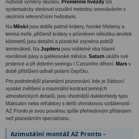
AstroFoto
306
nutnosti výměny okuláru.
Proměnné hvězdy
lze
systematicky sledovat vizuální metodou srovnáváním s
Planetární kamery
19
okolními referenčními hvězdami.
Na
Měsíci
jsou dobře patrné krátery, horské hřebeny a
Deep-Sky kamery
28
temná moře, přičemž krátery s průměrem několika desítek
Guiding kamery
14
kilometrů jsou detailní a plastické zejména poblíž
terminátoré. Na
Jupiteru
jsou viditelné oba hlavní
T-kroužky
16
rovníkové pásy a galileovské měsíce.
Saturn
ukáže své
prstence a při dobrém seeingu i Cassiniho dělení.
Mars
v
Adaptéry projekční
11
době přiblížení odhalí polární čepičku.
Adaptéry T2
39
Pro podrobnější planetární pozorování, kde je žádoucí
vysoké zvětšení a maximální kontrast jemných
Adaptéry M48
33
atmosferických detailů, jsou vhodnější dalekohledy typu
Maksutov nebo refraktory s delší ohniskovou vzdáleností -
Filtry L-RGB
7
AZ Pronto je svou povahou spíše přehledovým přístrojem
než planetárním specialistou.
Filtry IR-Pass
6
Filtry IR-Block
10
Azimutální montáž AZ Pronto -