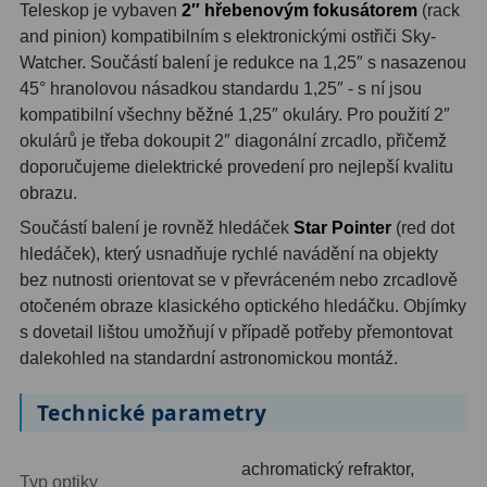
Teleskop je vybaven
2″ hřebenovým fokusátorem
(rack
Dálkoměry
9
and pinion) kompatibilním s elektronickými ostřiči Sky-
Watcher. Součástí balení je redukce na 1,25″ s nasazenou
Noční vidění
8
45° hranolovou násadkou standardu 1,25″ - s ní jsou
Mikroskopy
76
kompatibilní všechny běžné 1,25″ okuláry. Pro použití 2″
okulárů je třeba dokoupit 2″ diagonální zrcadlo, přičemž
Pro děti
5
doporučujeme dielektrické provedení pro nejlepší kvalitu
obrazu.
Hobby
4
Součástí balení je rovněž hledáček
Star Pointer
(red dot
hledáček), který usnadňuje rychlé navádění na objekty
Školní a studentské
14
bez nutnosti orientovat se v převráceném nebo zrcadlově
Laboratorní
33
otočeném obraze klasického optického hledáčku. Objímky
s dovetail lištou umožňují v případě potřeby přemontovat
Kapesní
10
dalekohled na standardní astronomickou montáž.
Digitální
10
Technické parametry
Příslušenství mikroskopů
16
achromatický refraktor,
Typ optiky