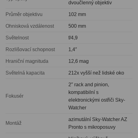
Kamery
3
dvoučlenný objektiv
Průměr objektivu
102 mm
Preparáty
2
Ohnisková vzdálenost
500 mm
Sklíčka
8
Světelnost
f/4,9
Mikroskopicke sady
3
Rozlišovací schopnost
1,4″
Meteostanice
52
Hraniční magnituda
12,6 mag
Domácí
21
Světelná kapacita
212x vyšší než lidské oko
Pokročilé
5
2″ rack and pinion,
kompatibilní s
Profesionální
9
Fokusér
elektronickými ostřiči Sky-
Čidla
2
Watcher
azimutální Sky-Watcher AZ
Teploměry a vlhkoměry
15
Montáž
Pronto s mikroposuvy
Foto stativy
10