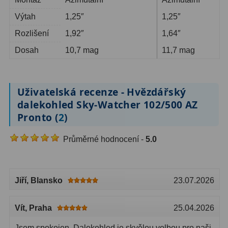
Výtah
1,25″
1,25″
Rozlišení
1,92″
1,64″
Dosah
10,7 mag
11,7 mag
Uživatelská recenze - Hvězdářský
dalekohled Sky-Watcher 102/500 AZ
Pronto (
2
)
Průměrné hodnocení -
5.0
Jiří
, Blansko
23.07.2026
Vít
, Praha
25.04.2026
Jsem spokojen. Dalekohled je skvělou volbou pro naši