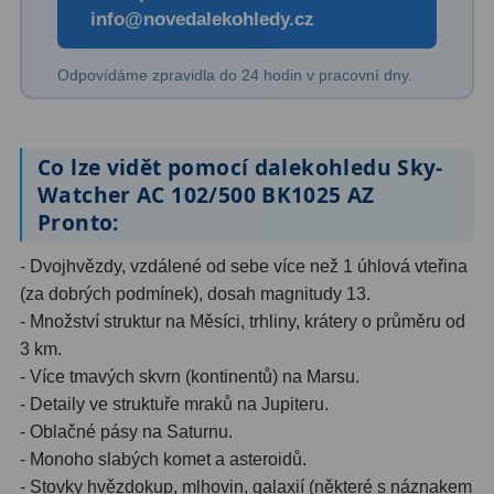
info@novedalekohledy.cz
Odpovídáme zpravidla do 24 hodin v pracovní dny.
Co lze vidět pomocí dalekohledu Sky-
Watcher AC 102/500 BK1025 AZ
Pronto:
- Dvojhvězdy, vzdálené od sebe více než 1 úhlová vteřina
(za dobrých podmínek), dosah magnitudy 13.
- Množství struktur na Měsíci, trhliny, krátery o průměru od
3 km.
- Více tmavých skvrn (kontinentů) na Marsu.
- Detaily ve struktuře mraků na Jupiteru.
- Oblačné pásy na Saturnu.
- Monoho slabých komet a asteroidů.
- Stovky hvězdokup, mlhovin, galaxií (některé s náznakem