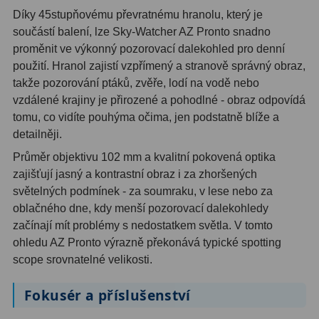
Díky 45stupňovému převratnému hranolu, který je
Binokulární dalekohledy
285
součástí balení, lze Sky-Watcher AZ Pronto snadno
proměnit ve výkonný pozorovací dalekohled pro denní
Astronomické
44
použití. Hranol zajistí vzpřímený a stranově správný obraz,
takže pozorování ptáků, zvěře, lodí na vodě nebo
Lovecké a turistické
114
vzdálené krajiny je přirozené a pohodlné - obraz odpovídá
Univerzální
38
tomu, co vidíte pouhýma očima, jen podstatně blíže a
detailněji.
Kapesní
14
Průměr objektivu 102 mm a kvalitní pokovená optika
zajišťují jasný a kontrastní obraz i za zhoršených
Dětské
7
světelných podmínek - za soumraku, v lese nebo za
Námořní
12
oblačného dne, kdy menší pozorovací dalekohledy
začínají mít problémy s nedostatkem světla. V tomto
Sportovní
54
ohledu AZ Pronto výrazně překonává typické spotting
scope srovnatelné velikosti.
Divadelní
2
Fokusér a příslušenství
Dálkoměry a Noční vidění
17