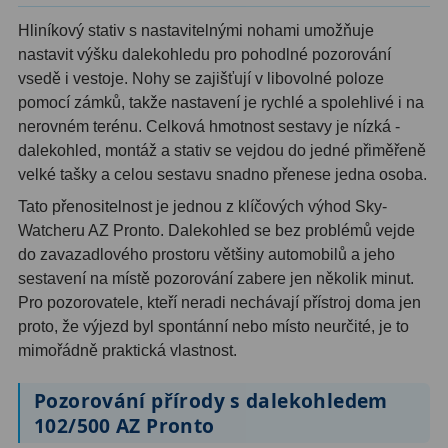
Hliníkový stativ s nastavitelnými nohami umožňuje
Primární zrcadla
9
nastavit výšku dalekohledu pro pohodlné pozorování
vsedě i vestoje. Nohy se zajišťují v libovolné poloze
Sekundární zrcadla
6
pomocí zámků, takže nastavení je rychlé a spolehlivé i na
Adaptéry k okulárovým
nerovném terénu. Celková hmotnost sestavy je nízká -
výtahům
8
dalekohled, montáž a stativ se vejdou do jedné přiměřeně
velké tašky a celou sestavu snadno přenese jedna osoba.
Pozorovací dalekohledy
50
Tato přenositelnost je jednou z klíčových výhod Sky-
Watcheru AZ Pronto. Dalekohled se bez problémů vejde
Kompaktní
3
do zavazadlového prostoru většiny automobilů a jeho
sestavení na místě pozorování zabere jen několik minut.
Turistické
9
Pro pozorovatele, kteří neradi nechávají přístroj doma jen
Pro pozorování přírody a
proto, že výjezd byl spontánní nebo místo neurčité, je to
mimořádně praktická vlastnost.
ornitologie
17
Monokuláry
20
Pozorování přírody s dalekohledem
102/500 AZ Pronto
Dárkové
1