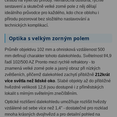
cestou na výlet do přírody. Nenáročná obsluha, rychlé
sestavení a skutečně velké zorné pole z něj dělají
Hledáčky
28
ideálního průvodce pro každého, kdo chce oblohu i
přírodu pozorovat bez složitého nastavování a
Optické hledáčky
15
technických komplikací.
Red Dot hledáčky
6
Optika s velkým zorným polem
Sluneční hledáčky
3
Průměr objektivu 102 mm a ohnisková vzdálenost 500
mm definují charakter tohoto dalekohledu. Světelnost f/4,9
Úchyty a držáky hledáčků
4
řadí 102/500 AZ Pronto mezi rychlé refraktory - to
znamená velké zorné pole a jasný obraz při nízkých
Příslušenství
54
zvětšeních, přičemž dalekohled zachytí přibližně
212krát
Redukce 1,25" a 2"
17
více světla než lidské oko
. Slabé objekty až do přibližné
hvězdné velikosti 12,6 jsou dostupné i z příměstských
Svítilny
5
lokalit s mírným světelným znečištěním.
Optické rozlišení dalekohledu umožňuje rozlišit hvězdy
Čištění
28
vzdálené od sebe více než 1,4″ - dostatečné pro rozklad
Binohlavy
3
mnoha krásných dvojhvězd a pro detailní pohled na