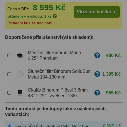
8 595 Kč
Cena s DPH:
ZOOM
12
Vložit do košíku
Skladem v e-shopu: 1 ks
ED a Flat Field
12
Poslední kus za tuto cenu!
Měřící, s mřížkou
6
Doporučené příslušenství (vše skladem):
Ostatní
30
Měsíční filtr Binorum Moon
480 Kč
1,25″ Premium
Doplňky
1
Sluneční filtr Binorum SolidSun
Filtry
181
1 395 Kč
Metal 104-130 mm
Měsíční a Polarizační
23
Okulár Binorum Plössl 3,6mm
955 Kč
43° 1,25″ - zvětšení 138x
Sluneční
42
CLS a UHC
18
Tento produkt je dostupný také v následujících
variantách:
Širokopásmové
13
8 595 Kč
Hvězdářský dalekohled Sky-Watcher