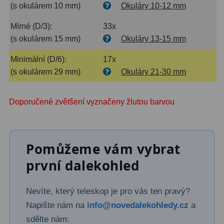
(s okulárem 10 mm)
Okuláry 10-12 mm
Mírné (D/3):
33x
(s okulárem 15 mm)
Okuláry 13-15 mm
Minimální (D/6):
17x
(s okulárem 29 mm)
Okuláry 21-30 mm
Doporučené zvětšení vyznačeny žlutou barvou
Pomůžeme vám vybrat
první dalekohled
Nevíte, který teleskop je pro vás ten pravý?
Napište nám na
info@novedalekohledy.cz
a
sdělte nám: