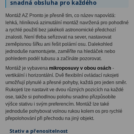
snadná obsluha pro každého
Filtry Clip
5
Montáž AZ Pronto je přesně tím, co název napovídá:
Filtry CCD Hα, OIII
7
lehká, hliníková azimutální montáž navržená pro pohodlné
a rychlé použití bez jakékoli astronomické předchozí
Filtrová kola a rámy
16
znalosti. Není třeba seřizovat na sever, nastavovat
Rovnače a reduktory
13
zeměpisnou šířku ani řešit polární osu. Dalekohled
jednoduše namontujete, zaměříte na hledáček nebo
Pointace
7
pohledem podél tubusu a začínáte pozorovat.
Montáž je vybavena
mikroposuvy v obou osách
-
Zaostřovací masky
27
vertikální i horizontální. Dvě flexibilní ovládací rukojeti
ADC, Tilting
14
umožňují plynulé a přesné pohyby, každá pro jeden směr.
Rukojeti lze nastavit ve dvou různých pozicích na každé
Rotátory
34
ose, takže si pohodlnou polohu snadno přizpůsobíte
výšce stativu i svým preferencím. Montáž lze také
Komponenty
78
jednoduše pohybovat volnou rukou kolem os pro rychlé
přepolohování při přechodu na jiný objekt.
Helical výtahy
11
Stativ a přenositelnost
Okulárové výtahy
44