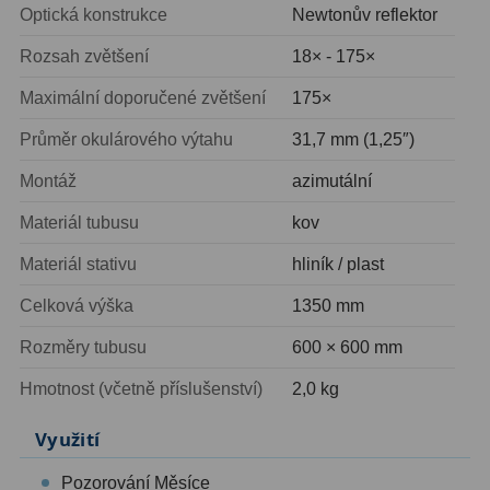
Ostatní
22
Optická konstrukce
Newtonův reflektor
Rozsah zvětšení
18× - 175×
Seřízení
22
Maximální doporučené zvětšení
175×
Laserové kolimátory
6
Průměr okulárového výtahu
31,7 mm (1,25″)
Optické kolimátory
11
Montáž
azimutální
Umělé hvězdy
5
Materiál tubusu
kov
Zrcátka a hranoly
61
Materiál stativu
hliník / plast
Diagonální zrcátka
36
Celková výška
1350 mm
Rozměry tubusu
600 × 600 mm
Diagonální hranoly
7
Hmotnost (včetně příslušenství)
2,0 kg
Amici hranoly 45°
11
Využití
Amici hranoly 90°
7
Pozorování Měsíce