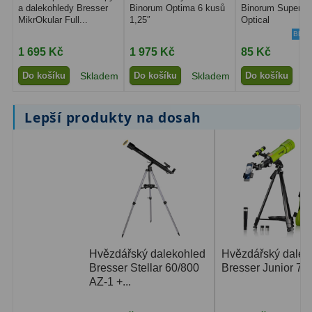
a dalekohledy Bresser
Binorum Optima 6 kusů
Binorum SuperCl
MikrOkular Full...
1,25″
Optical
BEST
1 695 Kč
1 975 Kč
85 Kč
Do košíku
Skladem
Do košíku
Skladem
Do košíku
S
Lepší produkty na dosah
Hvězdářský dalekohled
Hvězdářský dalek
Bresser Stellar 60/800
Bresser Junior 70/
AZ-1 +...