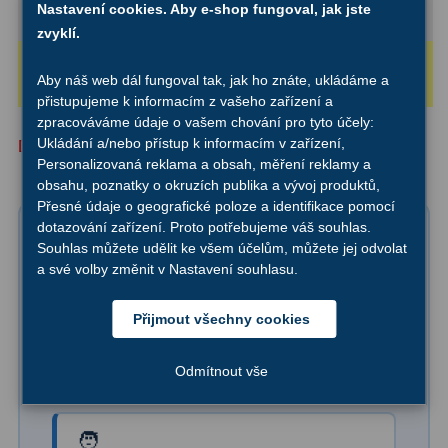
Nastavení cookies. Aby e-shop fungoval, jak jste
(s okulárem 14 mm)
Okuláry 13-15 mm
zvyklí.
Binokulární dalekohledy
285
Minimální (D/6):
13x
Astronomické
44
Aby náš web dál fungoval tak, jak ho znáte, ukládáme a
(s okulárem 28 mm)
Okuláry 21-30 mm
přistupujeme k informacím z vašeho zařízení a
Lovecké a turistické
114
zpracováváme údaje o vašem chování pro tyto účely:
Ukládání a/nebo přístup k informacím v zařízení,
Doporučené zvětšení vyznačeny žlutou barvou
Univerzální
38
Personalizovaná reklama a obsah, měření reklamy a
obsahu, poznatky o okruzích publika a vývoj produktů,
Kapesní
14
Přesné údaje o geografické poloze a identifikace pomocí
dotazování zařízení. Proto potřebujeme váš souhlas.
Pomůžeme vám vybrat
Dětské
7
Souhlas můžete udělit ke všem účelům, můžete jej odvolat
první dalekohled
a své volby změnit v Nastavení souhlasu.
Námořní
12
Přijmout všechny cookies
Nevíte, který teleskop je pro vás ten pravý?
Sportovní
54
Napište nám na
info@novedalekohledy.cz
a
Odmítnout vše
Divadelní
2
sdělte nám:
Dálkoměry a Noční vidění
17