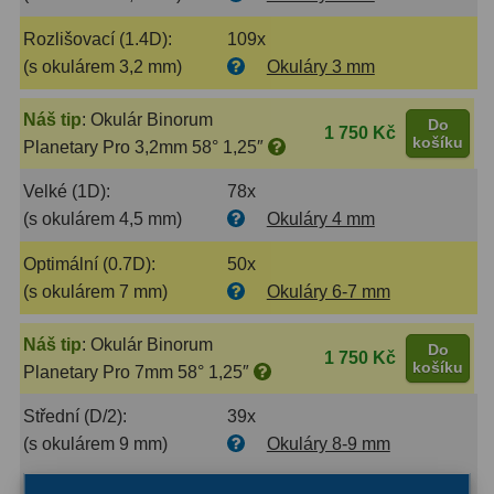
Rozlišovací (1.4D):
109x
Primární zrcadla
9
(s okulárem 3,2 mm)
Okuláry 3 mm
Sekundární zrcadla
6
Náš tip
:
Okulár Binorum
Do
1 750 Kč
Adaptéry k okulárovým
košíku
Planetary Pro 3,2mm 58° 1,25″
výtahům
8
Velké (1D):
78x
Pozorovací dalekohledy
50
(s okulárem 4,5 mm)
Okuláry 4 mm
Optimální (0.7D):
50x
Kompaktní
3
(s okulárem 7 mm)
Okuláry 6-7 mm
Turistické
9
Náš tip
:
Okulár Binorum
Do
1 750 Kč
Pro pozorování přírody a
košíku
Planetary Pro 7mm 58° 1,25″
ornitologie
17
Střední (D/2):
39x
Monokuláry
20
(s okulárem 9 mm)
Okuláry 8-9 mm
Dárkové
1
Mírné (D/3):
25x