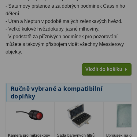
- Saturnovy prstence a za dobrých podmínek Cassiniho
Ostatní
179
dělení.
- Uran a Neptun v podobě malých zelenkavých hvězd.
Literatura
11
- Velké kulové hvězdokupy, jasné mlhoviny.
- V podstatě za příznivých podmínek pro pozorování
Lupy
69
můžete s takovým přistrojem vidět všechny Messierovy
objekty.
Dárkové poukazy
29
Kufry a tašky
64
Vložit do košíku
Ostatní
6
Ručně vybrané a kompatibilní
Bazar
11
doplňky
Dalekohledy
8
Okuláry
1
Ostatní
2
Kamera pro mikroskopy
Sada barevných filtrů
Ubrousek na opti