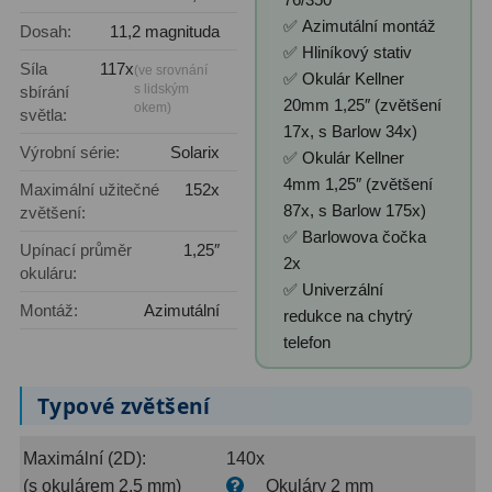
Filtry Clip
5
✅ Azimutální montáž
Dosah:
11,2 magnituda
✅ Hliníkový stativ
Filtry CCD Hα, OIII
7
Síla
117x
(ve srovnání
✅ Okulár Kellner
s lidským
sbírání
20mm 1,25″ (zvětšení
okem)
Filtrová kola a rámy
16
světla:
17x, s Barlow 34x)
Výrobní série:
Solarix
✅ Okulár Kellner
Rovnače a reduktory
13
4mm 1,25″ (zvětšení
Maximální užitečné
152x
Pointace
7
87x, s Barlow 175x)
zvětšení:
✅ Barlowova čočka
Upínací průměr
1,25″
Zaostřovací masky
27
2x
okuláru:
✅ Univerzální
ADC, Tilting
14
Montáž:
Azimutální
redukce na chytrý
telefon
Rotátory
34
Komponenty
78
Typové zvětšení
Helical výtahy
11
Maximální (2D):
140x
(s okulárem 2,5 mm)
Okuláry 2 mm
Okulárové výtahy
44