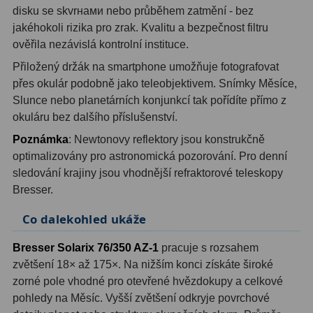
disku se skvrнами nebo průběhem zatmění - bez
jakéhokoli rizika pro zrak. Kvalitu a bezpečnost filtru
Hledáčky
28
ověřila nezávislá kontrolní instituce.
Optické hledáčky
15
Přiložený držák na smartphone umožňuje fotografovat
přes okulár podobně jako teleobjektivem. Snímky Měsíce,
Red Dot hledáčky
6
Slunce nebo planetárních konjunkcí tak pořídíte přímo z
okuláru bez dalšího příslušenství.
Sluneční hledáčky
3
Poznámka
: Newtonovy reflektory jsou konstrukčně
Úchyty a držáky hledáčků
4
optimalizovány pro astronomická pozorování. Pro denní
sledování krajiny jsou vhodnější refraktorové teleskopy
Příslušenství
54
Bresser.
Redukce 1,25" a 2"
17
Co dalekohled ukáže
Svítilny
5
Bresser Solarix 76/350 AZ-1
pracuje s rozsahem
zvětšení 18× až 175×. Na nižším konci získáte široké
Čištění
28
zorné pole vhodné pro otevřené hvězdokupy a celkové
pohledy na Měsíc. Vyšší zvětšení odkryje povrchové
Binohlavy
3