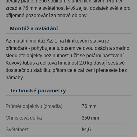
detaily planet nebo strukturu slunečních skvrn. Průměr
zrcadla 76 mm a světelnost f/4,6 zajistí dostatek světla pro
Ostatní
1
příjemné pozorování za tmavé oblohy.
Montáže
93
Montáž a ovládání
Azimutální AZ
5
Azimutální montáž AZ-1 na hliníkovém stativu je
přímočará - pohybujete tubusem ve dvou osách a snadno
Paralaktické EQ
19
sledujete objekty bez nutnosti učit se polární nastavení.
Kovový tubus a celková hmotnost 2,0 kg dávají sestavě
Fotografické montáže
5
dostatečnou stabilitu, přitom celé zařízení přenesete bez
Stativy a pilíře
3
námahy.
Objímky
10
Technické parametry
Motory a pohony
13
Průměr objektivu (zrcadla)
76 mm
Upínací prvky
13
Ohnisková délka
350 mm
Závaží
3
Světelnost
f/4,6