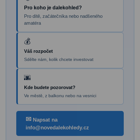
Dálkoměry
9
Pro koho je dalekohled?
Pro dítě, začátečníka nebo nadšeného
Noční vidění
8
amatéra
Mikroskopy
76
Pro děti
5
Váš rozpočet
Sdělte nám, kolik chcete investovat
Hobby
4
Školní a studentské
14
Laboratorní
33
Kde budete pozorovat?
Ve městě, z balkonu nebo na vesnici
Kapesní
10
Digitální
10
✉
Napsat na
info@novedalekohledy.cz
Příslušenství mikroskopů
16