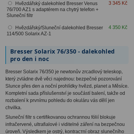
3 345 Kč
Hvězdářský dalekohled Bresser Venus
OIII
9
76/700 AZ1 s adaptérem na chytrý telefon +
Sluneční filtr
Hβ
6
4 350 Kč
Hvězdářský/Sluneční dalekohled Bresser
SII
2
114/500 Solarix AZ-1
Planetární
2
Bresser Solarix 76/350 - dalekohled
Barevné
66
pro den i noc
Barlow čočky
65
Bresser Solarix 76/350 je newtonův zrcadlový teleskop,
který zvládne dvě věci najednou: bezpečné pozorování
Barlow 2x
38
Slunce přes den a noční prohlídky hvězd, planet a Měsíce.
Kompletní sada příslušenství je součástí balení, takže od
Barlow 3x
12
rozbalení k prvnímu pohledu do okuláru vás dělí jen
chvilka.
Barlow 4x
3
Sluneční filtr s certifikovanou ochrannou fólií blokuje
Barlow 5x
8
infračervené, ultrafialové i viditelné záření na bezpečnou
úroveň. Výsledkem je ostrý, kontrастní obraz slunečního
Převracecí
4