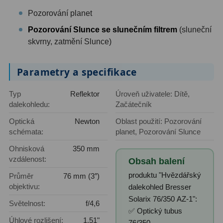
AstroFoto
306
Pozorování planet
Planetární kamery
19
Pozorování Slunce se slunečním filtrem
(sluneční
skvrny, zatmění Slunce)
Deep-Sky kamery
28
Guiding kamery
14
Parametry a specifikace
T-kroužky
16
Typ
Reflektor
Úroveň uživatele: Dítě,
dalekohledu:
Začátečník
Adaptéry projekční
11
Optická
Newton
Oblast použití: Pozorování
Adaptéry T2
39
schémata:
planet, Pozorování Slunce
Ohnisková
350 mm
Adaptéry M48
33
vzdálenost:
Obsah balení
Filtry L-RGB
7
produktu "Hvězdářský
Průměr
76 mm (3″)
objektivu:
dalekohled Bresser
Filtry IR-Pass
6
Solarix 76/350 AZ-1":
Světelnost:
f/4,6
✅ Optický tubus
Filtry IR-Block
10
Úhlové rozlišení:
1,51"
76/350