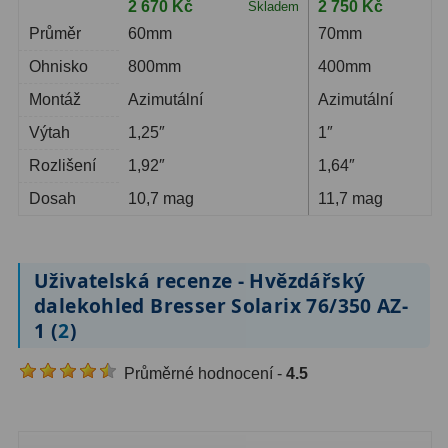
2 670 Kč
2 750 Kč
Skladem
S
Průměr
60mm
70mm
Ohnisko
800mm
400mm
Montáž
Azimutální
Azimutální
Výtah
1,25″
1″
Rozlišení
1,92″
1,64″
Dosah
10,7 mag
11,7 mag
Uživatelská recenze - Hvězdářský
dalekohled Bresser Solarix 76/350 AZ-
1 (
2
)
Průměrné hodnocení -
4.5