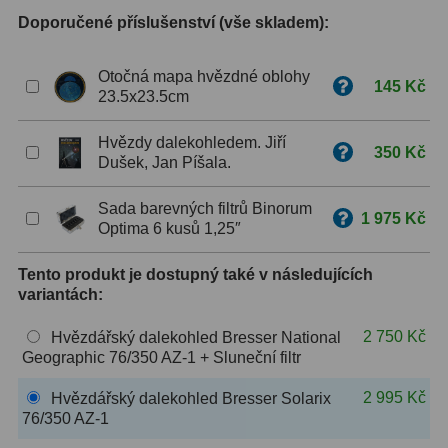
Doporučené příslušenství (vše skladem):
ZOOM
12
Otočná mapa hvězdné oblohy
ED a Flat Field
12
145 Kč
23.5x23.5cm
Měřící, s mřížkou
6
Hvězdy dalekohledem. Jiří
350 Kč
Dušek, Jan Píšala.
Ostatní
30
Doplňky
1
Sada barevných filtrů Binorum
1 975 Kč
Optima 6 kusů 1,25″
Filtry
182
Tento produkt je dostupný také v následujících
variantách:
Měsíční a Polarizační
23
2 750 Kč
Hvězdářský dalekohled Bresser National
Sluneční
43
Geographic 76/350 AZ-1 + Sluneční filtr
CLS a UHC
18
2 995 Kč
Hvězdářský dalekohled Bresser Solarix
76/350 AZ-1
Širokopásmové
13