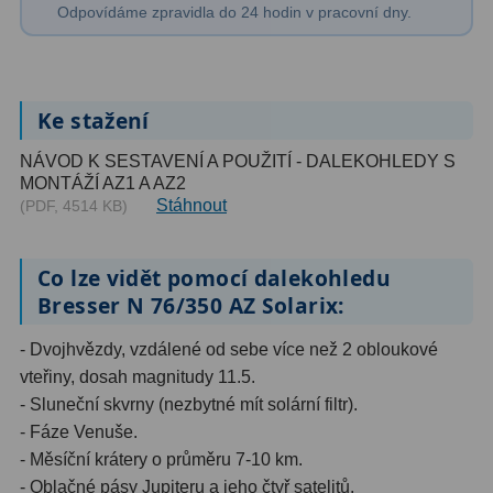
Kamery
3
Odpovídáme zpravidla do 24 hodin v pracovní dny.
Preparáty
2
Sklíčka
8
Ke stažení
Mikroskopicke sady
3
NÁVOD K SESTAVENÍ A POUŽITÍ - DALEKOHLEDY S
MONTÁŽÍ AZ1 A AZ2
Meteostanice
52
Stáhnout
(PDF, 4514 KB)
Domácí
21
Co lze vidět pomocí dalekohledu
Pokročilé
5
Bresser N 76/350 AZ Solarix:
Profesionální
9
- Dvojhvězdy, vzdálené od sebe více než 2 obloukové
vteřiny, dosah magnitudy 11.5.
Čidla
2
- Sluneční skvrny (nezbytné mít solární filtr).
Teploměry a vlhkoměry
15
- Fáze Venuše.
- Měsíční krátery o průměru 7-10 km.
Foto stativy
10
- Oblačné pásy Jupiteru a jeho čtyř satelitů.