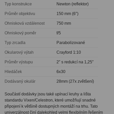
Ostatní
22
Typ konstrukce
Newton (reflektor)
Průměr objektivu
150 mm (6″)
Seřízení
22
Ohnisková vzdálenost
750 mm
Laserové kolimátory
6
Ohniskový poměr
f/5
Optické kolimátory
11
Typ zrcadla
Parabolizované
Umělé hvězdy
5
Okularový výtah
Crayford 1:10
Zrcátka a hranoly
61
Průměr výstupu
2″ s redukcí na 1,25″
Diagonální zrcátka
36
Hledáček
6x30
Diagonální hranoly
7
Dodávaný okulár
28mm (27x zvětšení)
Amici hranoly 45°
11
Součástí dodávky jsou také upínací kruhy a lišta
standardu Vixen/Celestron, které umožňují snadné
Amici hranoly 90°
7
připojení k většině dostupných montáží na trhu. Tato
univerzálnost činí dalekohled velmi flexibilním řešením