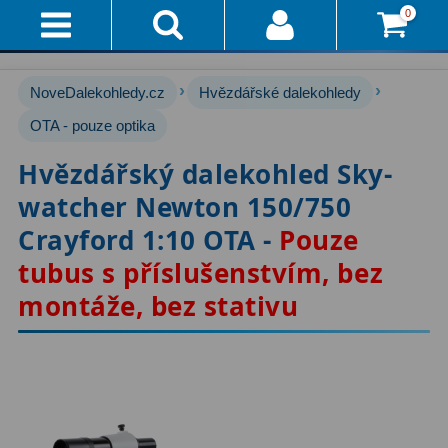
0
Přihlášení
Akce!
›
›
NoveDalekohledy.cz
Hvězdářské dalekohledy
Affiliate
Hvězdářské dalekohledy
OTA - pouze optika
222
Hvězdářský dalekohled Sky-
Průvodce
Pro začátečníky
67
watcher Newton 150/750
Pro děti
30
Doručení
Crayford 1:10 OTA -
Pouze
A
Čočkové
60
tubus s příslušenstvím, bez
Platba
montáže, bez stativu
Zrcadlové
65
Vše
O
Katadioptrické
7
Nákupu
ED / Apochromáty
33
Vrácení
Ritchey-Chrétien
13
Do