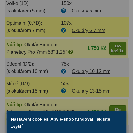
Velké (1D):
150x
Binokulární dalekohledy
285
(s okulárem 5 mm)
Okuláry 5 mm
Optimální (0.7D):
107x
Astronomické
44
(s okulárem 7 mm)
Okuláry 6-7 mm
Lovecké a turistické
114
Náš tip
:
Okulár Binorum
Do
1 750 Kč
Univerzální
38
košíku
Planetary Pro 7mm 58° 1,25″
Kapesní
14
Střední (D/2):
75x
(s okulárem 10 mm)
Okuláry 10-12 mm
Dětské
7
Mírné (D/3):
50x
Námořní
12
(s okulárem 15 mm)
Okuláry 13-15 mm
Sportovní
54
Náš tip
:
Okulár Binorum
Do
Divadelní
2
Advanced 15mm 66° FMC 1,25″
1 495 Kč
košíku
Nastavení cookies. Aby e-shop fungoval, jak jste
Dálkoměry a Noční vidění
17
zvyklí.
Minimální (D/6):
25x