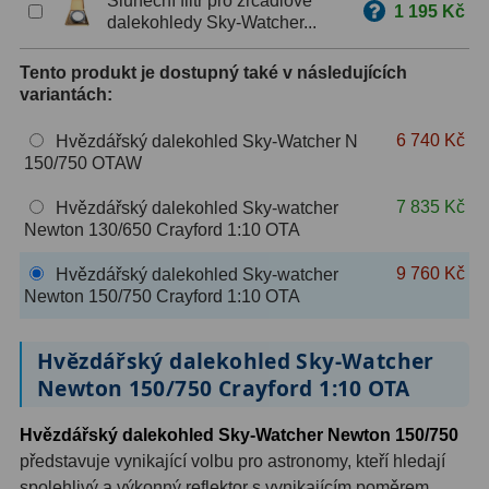
Sluneční filtr pro zrcadlové
1 195 Kč
OIII
9
dalekohledy Sky-Watcher...
Hβ
6
Tento produkt je dostupný také v následujících
variantách:
SII
2
6 740 Kč
Hvězdářský dalekohled Sky-Watcher N
Planetární
2
150/750 OTAW
Barevné
66
7 835 Kč
Hvězdářský dalekohled Sky-watcher
Newton 130/650 Crayford 1:10 OTA
Barlow čočky
65
9 760 Kč
Hvězdářský dalekohled Sky-watcher
Newton 150/750 Crayford 1:10 OTA
Barlow 2x
38
Barlow 3x
12
Hvězdářský dalekohled Sky-Watcher
Newton 150/750 Crayford 1:10 OTA
Barlow 4x
3
Hvězdářský dalekohled Sky-Watcher Newton 150/750
Barlow 5x
8
představuje vynikající volbu pro astronomy, kteří hledají
spolehlivý a výkonný reflektor s vynikajícím poměrem
Převracecí
4