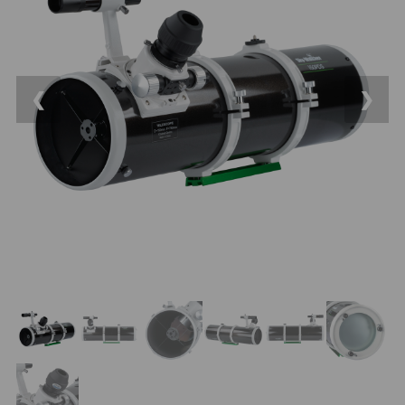
14
OTA - pouze optika
43
Dnů
Sluneční
1
Reklamace
Do 3000 Kč
25
❮
❯
Stav
Do 6000 Kč
36
Objednávky
Do 10000 Kč
41
IPoradce
Okuláry
388
Bazar
Plössl a Super Plössl
120
Kontakty
WA (52°-60°)
62
SWA (62°-78°)
101
UWA (80°-98°)
27
XWA (100°-120°)
17