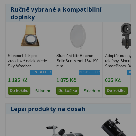
Ručně vybrané a kompatibilní
doplňky
Sluneční filtr pro
Sluneční filtr Binorum
Adaptér na chytr
zrcadlové dalekohledy
SolidSun Metal 164-190
telefony Binorum
Sky-Watcher...
mm
SmartPhoto Delux
BESTSELLER
BESTSELLER
BEST
1 195 Kč
1 875 Kč
635 Kč
Do košíku
Skladem
Do košíku
Skladem
Do košíku
S
Lepší produkty na dosah