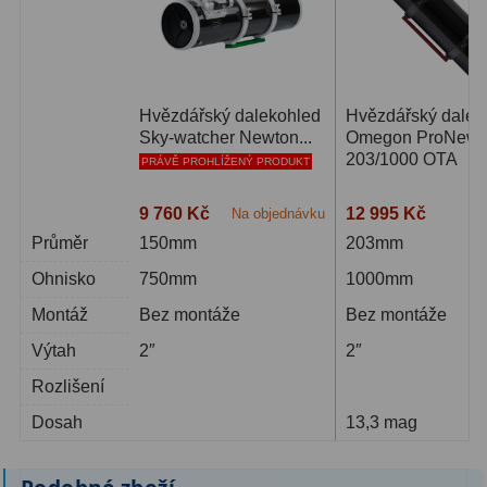
Hvězdářský dalekohled
Hvězdářský dalek
Sky-watcher Newton...
Omegon ProNewt
203/1000 OTA
PRÁVĚ PROHLÍŽENÝ PRODUKT
9 760 Kč
12 995 Kč
Na objednávku
3-
Průměr
150mm
203mm
Ohnisko
750mm
1000mm
Montáž
Bez montáže
Bez montáže
Výtah
2″
2″
Rozlišení
Dosah
13,3 mag