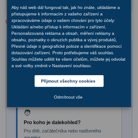
Dálkoměry
9
(s okulárem 30 mm)
Okuláry 21-30 mm
Aby náš web dál fungoval tak, jak ho znáte, ukládáme a
přistupujeme k informacím z vašeho zařízení a
Noční vidění
8
zpracováváme údaje o vašem chování pro tyto účely:
Doporučené zvětšení vyznačeny žlutou barvou
Ukládání a/nebo přístup k informacím v zařízení,
Mikroskopy
76
Personalizovaná reklama a obsah, měření reklamy a
obsahu, poznatky o okruzích publika a vývoj produktů,
Přesné údaje o geografické poloze a identifikace pomocí
Pro děti
5
Pomůžeme vám vybrat
dotazování zařízení. Proto potřebujeme váš souhlas.
první dalekohled
Souhlas můžete udělit ke všem účelům, můžete jej odvolat
Hobby
4
a své volby změnit v Nastavení souhlasu.
Školní a studentské
14
Nevíte, který teleskop je pro vás ten pravý?
Přijmout všechny cookies
Napište nám na
info@novedalekohledy.cz
a
Laboratorní
33
sdělte nám:
Odmítnout vše
Kapesní
10
Digitální
10
Pro koho je dalekohled?
Příslušenství mikroskopů
16
Pro dítě, začátečníka nebo nadšeného
amatéra