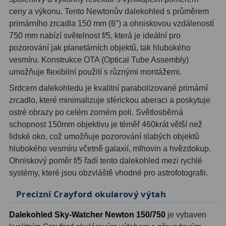
ceny a výkonu. Tento Newtonův dalekohled s průměrem
Hledáčky
28
primárního zrcadla 150 mm (6″) a ohniskovou vzdáleností
750 mm nabízí světelnost f/5, která je ideální pro
Optické hledáčky
15
pozorování jak planetárních objektů, tak hlubokého
vesmíru. Konstrukce OTA (Optical Tube Assembly)
Red Dot hledáčky
6
umožňuje flexibilní použití s různými montážemi.
Srdcem dalekohledu je kvalitní parabolizované primární
Sluneční hledáčky
3
zrcadlo, které minimalizuje sférickou aberaci a poskytuje
Úchyty a držáky hledáčků
4
ostré obrazy po celém zorném poli. Světlosběrná
schopnost 150mm objektivu je téměř 460krát větší než
Příslušenství
54
lidské oko, což umožňuje pozorování slabých objektů
hlubokého vesmíru včetně galaxií, mlhovin a hvězdokup.
Redukce 1,25" a 2"
17
Ohniskový poměr f/5 řadí tento dalekohled mezi rychlé
systémy, které jsou obzvláště vhodné pro astrofotografii.
Svítilny
5
Precizní Crayford okularový výtah
Čištění
28
Dalekohled Sky-Watcher Newton 150/750
je vybaven
Binohlavy
3