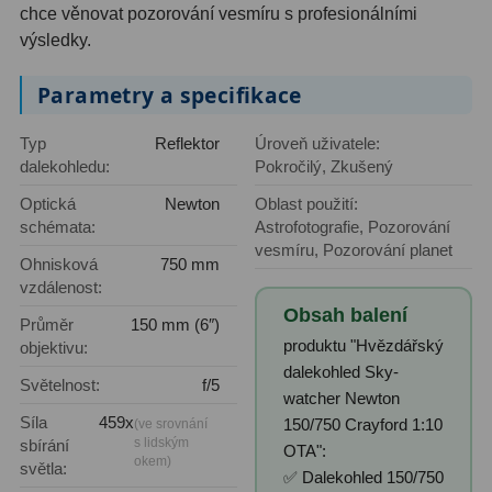
chce věnovat pozorování vesmíru s profesionálními
Filtry Clip
5
výsledky.
Filtry CCD Hα, OIII
7
Parametry a specifikace
Filtrová kola a rámy
16
Typ
Reflektor
Úroveň uživatele:
Rovnače a reduktory
13
dalekohledu:
Pokročilý, Zkušený
Optická
Newton
Oblast použití:
Pointace
7
schémata:
Astrofotografie, Pozorování
vesmíru, Pozorování planet
Zaostřovací masky
27
Ohnisková
750 mm
vzdálenost:
ADC, Tilting
14
Obsah balení
Průměr
150 mm (6″)
Rotátory
34
produktu "Hvězdářský
objektivu:
dalekohled Sky-
Světelnost:
f/5
Komponenty
78
watcher Newton
Síla
459x
150/750 Crayford 1:10
(ve srovnání
s lidským
Helical výtahy
11
sbírání
OTA":
okem)
světla:
✅ Dalekohled 150/750
Okulárové výtahy
44