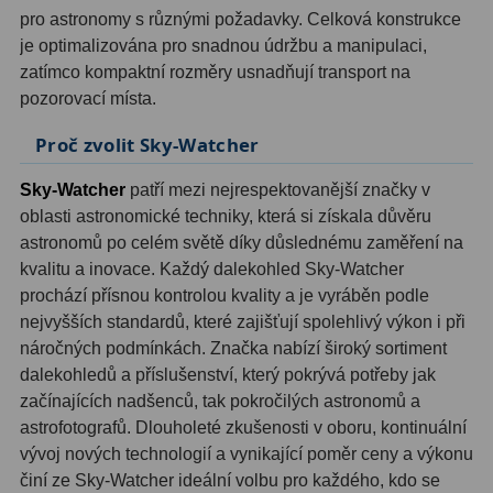
AstroFoto
306
pro astronomy s různými požadavky. Celková konstrukce
je optimalizována pro snadnou údržbu a manipulaci,
Planetární kamery
19
zatímco kompaktní rozměry usnadňují transport na
Deep-Sky kamery
28
pozorovací místa.
Proč zvolit Sky-Watcher
Guiding kamery
14
Sky-Watcher
patří mezi nejrespektovanější značky v
T-kroužky
16
oblasti astronomické techniky, která si získala důvěru
Adaptéry projekční
11
astronomů po celém světě díky důslednému zaměření na
kvalitu a inovace. Každý dalekohled Sky-Watcher
Adaptéry T2
39
prochází přísnou kontrolou kvality a je vyráběn podle
nejvyšších standardů, které zajišťují spolehlivý výkon i při
Adaptéry M48
33
náročných podmínkách. Značka nabízí široký sortiment
dalekohledů a příslušenství, který pokrývá potřeby jak
Filtry L-RGB
7
začínajících nadšenců, tak pokročilých astronomů a
Filtry IR-Pass
6
astrofotografů. Dlouholeté zkušenosti v oboru, kontinuální
vývoj nových technologií a vynikající poměr ceny a výkonu
Filtry IR-Block
10
činí ze Sky-Watcher ideální volbu pro každého, kdo se