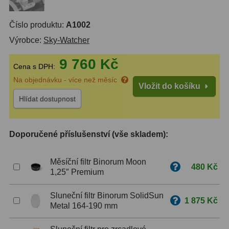
ZOOM
12
Číslo produktu:
A1002
Výrobce:
Sky-Watcher
ED a Flat Field
12
9 760 Kč
Měřící, s mřížkou
6
Cena s DPH:
Na objednávku - více než měsíc
Ostatní
30
Vložit do košíku
Hlídat dostupnost
Doplňky
1
Filtry
183
Doporučené příslušenství (vše skladem):
Měsíční a Polarizační
23
Měsíční filtr Binorum Moon
480 Kč
1,25″ Premium
Sluneční
44
Sluneční filtr Binorum SolidSun
CLS a UHC
18
1 875 Kč
Metal 164-190 mm
Širokopásmové
13