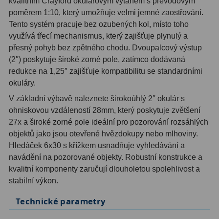
kvalitním Crayford okulárovým výtahem s převodovým
poměrem 1:10, který umožňuje velmi jemné zaostřování.
Ostatní
1
Tento systém pracuje bez ozubených kol, místo toho
využívá třecí mechanismus, který zajišťuje plynulý a
Montáže
93
přesný pohyb bez zpětného chodu. Dvoupalcový výstup
Azimutální AZ
5
(2″) poskytuje široké zorné pole, zatímco dodávaná
redukce na 1,25″ zajišťuje kompatibilitu se standardními
Paralaktické EQ
19
okuláry.
V základní výbavě naleznete širokoúhlý 2″ okulár s
Fotografické montáže
5
ohniskovou vzdáleností 28mm, který poskytuje zvětšení
Stativy a pilíře
3
27x a široké zorné pole ideální pro pozorování rozsáhlých
objektů jako jsou otevřené hvězdokupy nebo mlhoviny.
Objímky
10
Hledáček 6x30 s křížkem usnadňuje vyhledávání a
navádění na pozorované objekty. Robustní konstrukce a
Motory a pohony
13
kvalitní komponenty zaručují dlouholetou spolehlivost a
stabilní výkon.
Upínací prvky
13
Technické parametry
Závaží
3