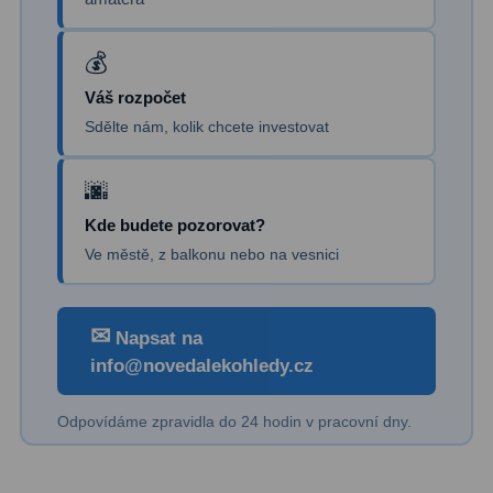
Kamery
3
Preparáty
2
Váš rozpočet
Sklíčka
8
Sdělte nám, kolik chcete investovat
Mikroskopicke sady
3
Meteostanice
52
Kde budete pozorovat?
Domácí
21
Ve městě, z balkonu nebo na vesnici
Pokročilé
5
✉
Napsat na
Profesionální
9
info@novedalekohledy.cz
Čidla
2
Odpovídáme zpravidla do 24 hodin v pracovní dny.
Teploměry a vlhkoměry
15
Foto stativy
10