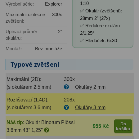
1:10
Výrobní série:
Explorer
✅ Okulár (zvětšení):
Primární zrcadla
9
Maximální užitečné
300x
28mm 2″ (27x)
zvětšení:
✅ Redukce okuláru
Sekundární zrcadla
6
Upínací průměr
2″
2/1,25″
okuláru:
Adaptéry k okulárovým
✅ Hledáček: 6x30
výtahům
8
Montáž:
Bez montáže
Pozorovací dalekohledy
50
Typové zvětšení
Kompaktní
3
Maximální (2D):
300x
(s okulárem 2,5 mm)
Okuláry 2 mm
Turistické
9
Rozlišovací (1.4D):
208x
Pro pozorování přírody a
(s okulárem 3,6 mm)
Okuláry 3 mm
ornitologie
17
Monokuláry
20
Náš tip
:
Okulár Binorum Plössl
Do
955 Kč
košíku
3,6mm 43° 1,25″
Dárkové
1