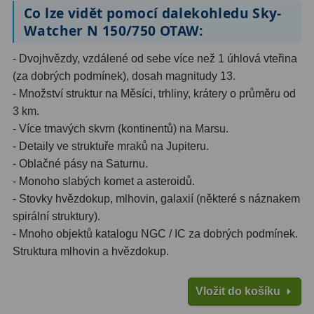
Co lze vidět pomocí dalekohledu Sky-
Watcher N 150/750 OTAW:
Ostatní
179
- Dvojhvězdy, vzdálené od sebe více než 1 úhlová vteřina
Literatura
11
(za dobrých podmínek), dosah magnitudy 13.
Lupy
69
- Množství struktur na Měsíci, trhliny, krátery o průměru od
3 km.
Dárkové poukazy
29
- Více tmavých skvrn (kontinentů) na Marsu.
- Detaily ve struktuře mraků na Jupiteru.
Kufry a tašky
64
- Oblačné pásy na Saturnu.
Ostatní
6
- Monoho slabých komet a asteroidů.
- Stovky hvězdokup, mlhovin, galaxií (některé s náznakem
Bazar
11
spirální struktury).
- Mnoho objektů katalogu NGC / IC za dobrých podmínek.
Dalekohledy
8
Struktura mlhovin a hvězdokup.
Okuláry
1
Vložit do košíku
Ostatní
2