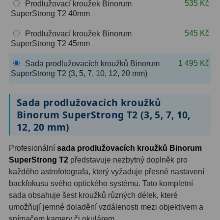
535 Kč
Prodlužovací kroužek Binorum
SuperStrong T2 40mm
Hledáčky
28
545 Kč
Prodlužovací kroužek Binorum
SuperStrong T2 45mm
Optické hledáčky
15
1 495 Kč
Sada prodlužovacích kroužků Binorum
Red Dot hledáčky
6
SuperStrong T2 (3, 5, 7, 10, 12, 20 mm)
Sluneční hledáčky
3
Sada prodlužovacích kroužků
Úchyty a držáky hledáčků
4
Binorum SuperStrong T2 (3, 5, 7, 10,
12, 20 mm)
Příslušenství
54
Profesionální
sada prodlužovacích kroužků Binorum
Redukce 1,25" a 2"
17
SuperStrong T2
představuje nezbytný doplněk pro
každého astrofotografa, který vyžaduje přesné nastavení
Svítilny
5
backfokusu svého optického systému. Tato kompletní
Čištění
28
sada obsahuje šest kroužků různých délek, které
umožňují jemné doladění vzdálenosti mezi objektivem a
Binohlavy
3
snímačem kamery či okulárem.