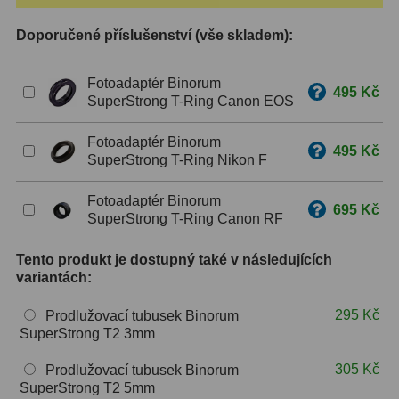
Doporučené příslušenství (vše skladem):
ZOOM
12
ED a Flat Field
12
Fotoadaptér Binorum
495 Kč
SuperStrong T-Ring Canon EOS
Měřící, s mřížkou
6
Fotoadaptér Binorum
Ostatní
30
495 Kč
SuperStrong T-Ring Nikon F
Doplňky
1
Fotoadaptér Binorum
695 Kč
SuperStrong T-Ring Canon RF
Filtry
181
Tento produkt je dostupný také v následujících
Měsíční a Polarizační
23
variantách:
Sluneční
42
295 Kč
Prodlužovací tubusek Binorum
SuperStrong T2 3mm
CLS a UHC
18
305 Kč
Prodlužovací tubusek Binorum
Širokopásmové
13
SuperStrong T2 5mm