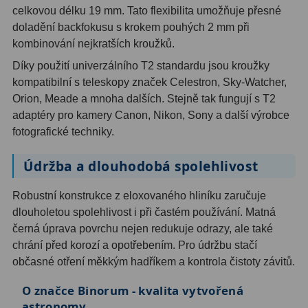
celkovou délku 19 mm. Tato flexibilita umožňuje přesné
Filtry Clip
5
doladění backfokusu s krokem pouhých 2 mm při
Filtry CCD Hα, OIII
7
kombinování nejkratších kroužků.
Díky použití univerzálního T2 standardu jsou kroužky
Filtrová kola a rámy
16
kompatibilní s teleskopy značek Celestron, Sky-Watcher,
Orion, Meade a mnoha dalších. Stejně tak fungují s T2
Rovnače a reduktory
13
adaptéry pro kamery Canon, Nikon, Sony a další výrobce
Pointace
7
fotografické techniky.
Zaostřovací masky
27
Údržba a dlouhodobá spolehlivost
ADC, Tilting
14
Robustní konstrukce z eloxovaného hliníku zaručuje
dlouholetou spolehlivost i při častém používání. Matná
Rotátory
34
černá úprava povrchu nejen redukuje odrazy, ale také
chrání před korozí a opotřebením. Pro údržbu stačí
Komponenty
78
občasné otření měkkým hadříkem a kontrola čistoty závitů.
Helical výtahy
11
O značce Binorum - kvalita vytvořená
astronomy
Okulárové výtahy
44