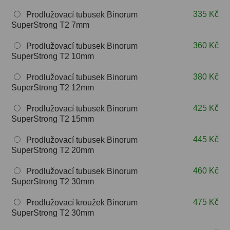
OIII
9
335 Kč
Prodlužovací tubusek Binorum
SuperStrong T2 7mm
Hβ
6
360 Kč
Prodlužovací tubusek Binorum
SII
2
SuperStrong T2 10mm
Planetární
2
380 Kč
Prodlužovací tubusek Binorum
SuperStrong T2 12mm
Barevné
66
425 Kč
Prodlužovací tubusek Binorum
SuperStrong T2 15mm
Barlow čočky
65
445 Kč
Prodlužovací tubusek Binorum
Barlow 2x
38
SuperStrong T2 20mm
Barlow 3x
12
460 Kč
Prodlužovací tubusek Binorum
SuperStrong T2 30mm
Barlow 4x
3
475 Kč
Prodlužovací kroužek Binorum
Barlow 5x
8
SuperStrong T2 30mm
Převracecí
4