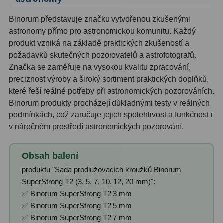
Binorum představuje značku vytvořenou zkušenými
Primární zrcadla
9
astronomy přímo pro astronomickou komunitu. Každý
Sekundární zrcadla
6
produkt vzniká na základě praktických zkušeností a
požadavků skutečných pozorovatelů a astrofotografů.
Adaptéry k okulárovým
Značka se zaměřuje na vysokou kvalitu zpracování,
výtahům
8
preciznost výroby a široký sortiment praktických doplňků,
které řeší reálné potřeby při astronomických pozorováních.
Pozorovací dalekohledy
50
Binorum produkty procházejí důkladnými testy v reálných
podmínkách, což zaručuje jejich spolehlivost a funkčnost i
Kompaktní
3
v náročném prostředí astronomických pozorování.
Turistické
9
Obsah balení
Pro pozorování přírody a
produktu "Sada prodlužovacích kroužků Binorum
ornitologie
17
SuperStrong T2 (3, 5, 7, 10, 12, 20 mm)":
✅ Binorum SuperStrong T2 3 mm
Monokuláry
20
✅ Binorum SuperStrong T2 5 mm
Dárkové
1
✅ Binorum SuperStrong T2 7 mm