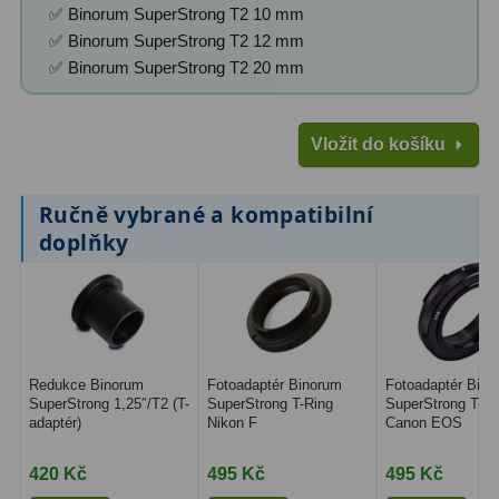
✅ Binorum SuperStrong T2 10 mm
Binokulární dalekohledy
285
✅ Binorum SuperStrong T2 12 mm
✅ Binorum SuperStrong T2 20 mm
Astronomické
44
Lovecké a turistické
114
Vložit do košíku
Univerzální
38
Ručně vybrané a kompatibilní
Kapesní
14
doplňky
Dětské
7
Námořní
12
Sportovní
54
Redukce Binorum
Fotoadaptér Binorum
Fotoadaptér Bino
SuperStrong 1,25″/T2 (T-
SuperStrong T-Ring
SuperStrong T-Ri
Divadelní
2
adaptér)
Nikon F
Canon EOS
Dálkoměry a Noční vidění
17
420 Kč
495 Kč
495 Kč