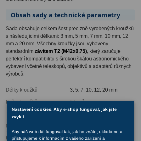
Ostatní
1
Obsah sady a technické parametry
Montáže
93
Sada obsahuje celkem šest precizně vyrobených kroužků
s následujícími délkami: 3 mm, 5 mm, 7 mm, 10 mm, 12
Azimutální AZ
5
mm a 20 mm. Všechny kroužky jsou vybaveny
standardním
závitem T2 (M42x0,75)
, který zaručuje
Paralaktické EQ
19
perfektní kompatibilitu s širokou škálou astronomického
Fotografické montáže
5
vybavení včetně teleskopů, objektivů a adaptérů různých
výrobců.
Stativy a pilíře
3
Délky kroužků
3, 5, 7, 10, 12, 20 mm
Objímky
10
Počet kroužků
6 kusů
Motory a pohony
13
Nastavení cookies. Aby e-shop fungoval, jak jste
Typ závitu
T2 (M42x0,75)
zvyklí.
Upínací prvky
13
Materiál
Eloxovaný hliník
Závaží
3
Aby náš web dál fungoval tak, jak ho znáte, ukládáme a
Povrchová úprava
Matná černá
přistupujeme k informacím z vašeho zařízení a