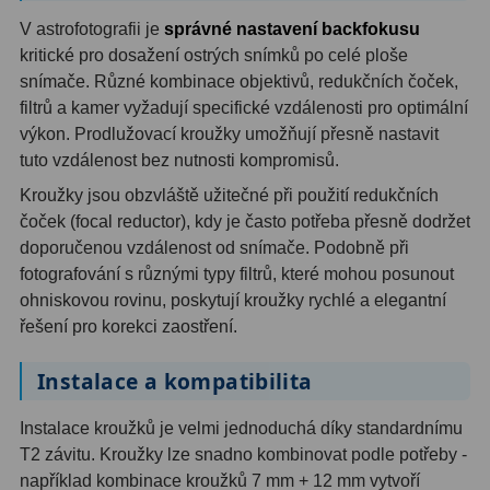
AstroFoto
306
V astrofotografii je
správné nastavení backfokusu
Planetární kamery
19
kritické pro dosažení ostrých snímků po celé ploše
snímače. Různé kombinace objektivů, redukčních čoček,
Deep-Sky kamery
28
filtrů a kamer vyžadují specifické vzdálenosti pro optimální
výkon. Prodlužovací kroužky umožňují přesně nastavit
Guiding kamery
14
tuto vzdálenost bez nutnosti kompromisů.
T-kroužky
16
Kroužky jsou obzvláště užitečné při použití redukčních
čoček (focal reductor), kdy je často potřeba přesně dodržet
Adaptéry projekční
11
doporučenou vzdálenost od snímače. Podobně při
fotografování s různými typy filtrů, které mohou posunout
Adaptéry T2
39
ohniskovou rovinu, poskytují kroužky rychlé a elegantní
řešení pro korekci zaostření.
Adaptéry M48
33
Filtry L-RGB
7
Instalace a kompatibilita
Filtry IR-Pass
6
Instalace kroužků je velmi jednoduchá díky standardnímu
T2 závitu. Kroužky lze snadno kombinovat podle potřeby -
Filtry IR-Block
10
například kombinace kroužků 7 mm + 12 mm vytvoří