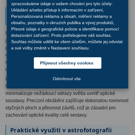
Ostatní
22
zpracováváme údaje o vašem chování pro tyto účely:
Ukládání a/nebo přístup k informacím v zařízení,
Výhody prodlužovacích kroužků
Personalizovaná reklama a obsah, měření reklamy a
Seřízení
22
SuperStrong
obsahu, poznatky o okruzích publika a vývoj produktů,
Přesné údaje o geografické poloze a identifikace pomocí
Laserové kolimátory
6
Hlavní předností této sady je možnost kombinování
dotazování zařízení. Proto potřebujeme váš souhlas.
jednotlivých kroužků pro dosažení téměř libovolné
Souhlas můžete udělit ke všem účelům, můžete jej odvolat
Optické kolimátory
11
požadované vzdálenosti. Matematicky je možné vytvořit
a své volby změnit v Nastavení souhlasu.
celkem 63 různých kombinací délek od 3 mm až po 57
Umělé hvězdy
5
mm, což pokrývá prakticky všechny potřeby při
Přijmout všechny cookies
nastavování backfokusu různých optických sestav.
Zrcátka a hranoly
61
Kroužky jsou vyrobeny z vysoce kvalitního eloxovaného
Odmítnout vše
Diagonální zrcátka
36
hliníku s matnou černou povrchovou úpravou, která
minimalizuje nežádoucí odrazy světla uvnitř optické
Diagonální hranoly
7
soustavy. Precizní obrábění zajišťuje dokonalou rovinnost
styčných ploch a přesnost závitů, což je zásadní pro
Amici hranoly 45°
11
zachování optické kvality celé sestavy.
Amici hranoly 90°
7
Praktické využití v astrofotografii