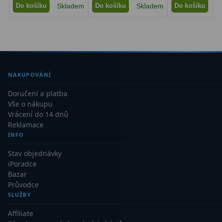
Do košíku
Skladem
Do košíku
Skladem
Do košíku
S
Dálkoměry
9
Noční vidění
8
Mikroskopy
76
Pro děti
5
NAKUPOVÁNÍ
Doručení a platba
Hobby
4
Vše o nákupu
Vrácení do 14 dnů
Školní a studentské
14
Reklamace
INFO
Laboratorní
33
Stav objednávky
Kapesní
10
iPoradce
Bazar
Digitální
10
Průvodce
SLUŽBY
Příslušenství mikroskopů
16
Affiliate