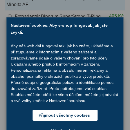
Minolta AF
OIII
9
495 Kč
Fotoadaptér Binorum SuperStrong T-Ring
Hβ
6
Nikon F
Nastavení cookies. Aby e-shop fungoval, jak jste
SII
2
zvyklí.
495 Kč
Fotoadaptér Binorum SuperStrong T-Ring
Olympus E (FourThirds)
Planetární
2
Aby náš web dál fungoval tak, jak ho znáte, ukládáme a
495 Kč
Fotoadaptér Binorum SuperStrong T-Ring
přistupujeme k informacím z vašeho zařízení a
Barevné
66
Samsung NX
zpracováváme údaje o vašem chování pro tyto účely:
Ukládání a/nebo přístup k informacím v zařízení,
Barlow čočky
65
545 Kč
Fotoadaptér Binorum SuperStrong T-Ring
Personalizovaná reklama a obsah, měření reklamy a
Canon EOS M (EF-M)
obsahu, poznatky o okruzích publika a vývoj produktů,
Barlow 2x
38
Přesné údaje o geografické poloze a identifikace pomocí
595 Kč
Fotoadaptér Binorum SuperStrong T-Ring
dotazování zařízení. Proto potřebujeme váš souhlas.
Sony Alpha NEX / E-mount
Barlow 3x
12
Souhlas můžete udělit ke všem účelům, můžete jej odvolat
a své volby změnit v Nastavení souhlasu.
695 Kč
Fotoadaptér Binorum SuperStrong T-Ring
Barlow 4x
3
Canon RF
Přijmout všechny cookies
Barlow 5x
8
695 Kč
Fotoadaptér Binorum SuperStrong T-Ring
Nikon Z
Převracecí
4