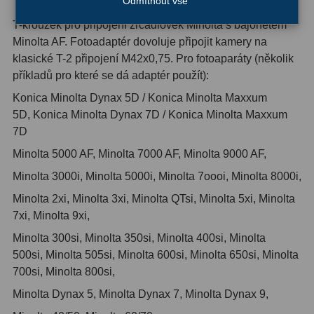
Odmítnout vše
T-kroužek pro připojení zrcadlovek Minolta s bajonetem
Hledáčky
28
Minolta AF. Fotoadaptér dovoluje připojit kamery na
klasické T-2 připojení M42x0,75. Pro fotoaparáty (několik
Optické hledáčky
15
příkladů pro které se dá adaptér použít):
Red Dot hledáčky
6
Konica Minolta Dynax 5D / Konica Minolta Maxxum
5D, Konica Minolta Dynax 7D / Konica Minolta Maxxum
Sluneční hledáčky
3
7D
Úchyty a držáky hledáčků
4
Minolta 5000 AF, Minolta 7000 AF, Minolta 9000 AF,
Minolta 3000i, Minolta 5000i, Minolta 7oooi, Minolta 8000i,
Příslušenství
54
Minolta 2xi, Minolta 3xi, Minolta QTsi, Minolta 5xi, Minolta
7xi, Minolta 9xi,
Redukce 1,25" a 2"
17
Minolta 300si, Minolta 350si, Minolta 400si, Minolta
Svítilny
5
500si, Minolta 505si, Minolta 600si, Minolta 650si, Minolta
700si, Minolta 800si,
Čištění
28
Minolta Dynax 5, Minolta Dynax 7, Minolta Dynax 9,
Binohlavy
3