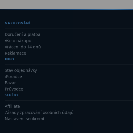
Ostatní
22
Seřízení
22
NAKUPOVÁNÍ
Laserové kolimátory
6
Doručení a platba
Vše o nákupu
Optické kolimátory
11
Vrácení do 14 dnů
Reklamace
Umělé hvězdy
5
INFO
Zrcátka a hranoly
61
Stav objednávky
iPoradce
Diagonální zrcátka
36
Bazar
Průvodce
Diagonální hranoly
7
SLUŽBY
Affiliate
Amici hranoly 45°
11
Zásady zpracování osobních údajů
Nastavení soukromí
Amici hranoly 90°
7