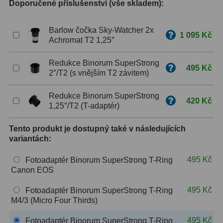
Doporučené příslušenství (vše skladem):
ZOOM
12
Barlow čočka Sky-Watcher 2x
1 095 Kč
Achromat T2 1,25″
ED a Flat Field
12
Měřící, s mřížkou
6
Redukce Binorum SuperStrong
495 Kč
2″/T2 (s vnějším T2 závitem)
Ostatní
30
Redukce Binorum SuperStrong
420 Kč
Doplňky
1
1,25″/T2 (T-adaptér)
Filtry
181
Tento produkt je dostupný také v následujících
variantách:
Měsíční a Polarizační
23
495 Kč
Fotoadaptér Binorum SuperStrong T-Ring
Canon EOS
Sluneční
42
495 Kč
Fotoadaptér Binorum SuperStrong T-Ring
CLS a UHC
18
M4/3 (Micro Four Thirds)
Širokopásmové
13
495 Kč
Fotoadaptér Binorum SuperStrong T-Ring