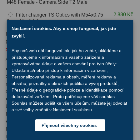
M48 Female - Camera Side T2 Male
OIII
9
2 880 Kč
Filter changer TS Optics with M54x0.75
Hβ
6
thread for full frame cameras
Nastavení cookies. Aby e-shop fungoval, jak jste
SII
2
Rám pro šuplík na 2” filtry, se vstupem a výstupem T2
zvyklí.
(M42x0,75), slouží pro rychlou výměnu filtrů.
Šuplík není
Planetární
2
součástí balení.
Aby náš web dál fungoval tak, jak ho znáte, ukládáme a
přistupujeme k informacím z vašeho zařízení a
Barevné
66
Aplikační oblasti:
zpracováváme údaje o vašem chování pro tyto účely:
♦ Astrofotografie hlubokého vesmíru: Snímky L-RGB,
Ukládání a/nebo přístup k informacím v zařízení,
Barlow čočky
65
zvýraznění kontrastu pomocí mlhovinových filtrů a
Personalizovaná reklama a obsah, měření reklamy a
obsahu, poznatky o okruzích publika a vývoj produktů,
monochromatických nebo barevných astro kamer a
Barlow 2x
38
Přesné údaje o geografické poloze a identifikace pomocí
digitálních zrcadlovk (DSLR).
dotazování zařízení. Proto potřebujeme váš souhlas.
♦ Pozorování planet a planetární snímky: Rychlá výměna
Barlow 3x
12
Souhlas můžete udělit ke všem účelům, můžete jej odvolat
barevných filtrů pro zvýšení kontrastního efektu. Při
a své volby změnit v Nastavení souhlasu.
Barlow 4x
3
fotografování lze snímky dobře kombinovat.
♦ Pozorování hlubokého vesmíru: Dojmy bez filtru, s UHC
Přijmout všechny cookies
Barlow 5x
8
filtrem, O-III filtrem a dalšími filtry lze porovnat přímo. Tak
můžete vždy získat maximum detailu z objektu!
Převracecí
4