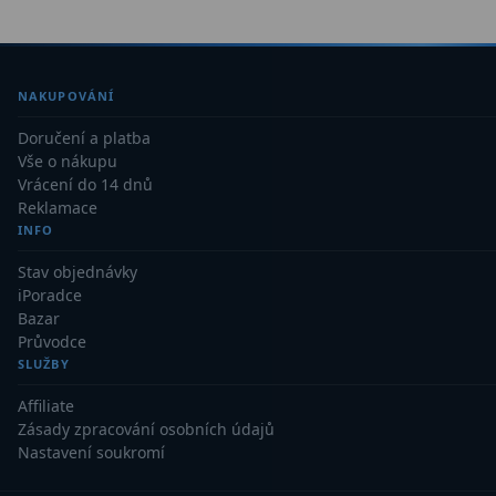
Ostatní
22
Seřízení
22
NAKUPOVÁNÍ
Laserové kolimátory
6
Doručení a platba
Optické kolimátory
11
Vše o nákupu
Vrácení do 14 dnů
Umělé hvězdy
5
Reklamace
INFO
Zrcátka a hranoly
61
Stav objednávky
iPoradce
Diagonální zrcátka
36
Bazar
Průvodce
Diagonální hranoly
7
SLUŽBY
Amici hranoly 45°
11
Affiliate
Zásady zpracování osobních údajů
Amici hranoly 90°
7
Nastavení soukromí