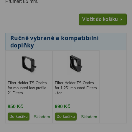
Průměr: 85 mm.
Ostatní
1
Vložit do košíku
Montáže
93
Azimutální AZ
5
Ručně vybrané a kompatibilní
doplňky
Paralaktické EQ
19
Fotografické montáže
5
Stativy a pilíře
3
Filter Holder TS Optics
Filter Holder TS Optics
Objímky
10
for mounted low profile
for 1,25″ mounted Filters
2″ Filters...
- for...
Motory a pohony
13
850 Kč
990 Kč
Upínací prvky
13
Do košíku
Skladem
Do košíku
Skladem
Závaží
3