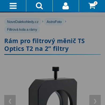
0
Přihlášení
Akce!
›
›
NoveDalekohledy.cz
AstroFoto
Affiliate
Hvězdářské dalekohledy
Filtrová kola a rámy
222
Rám pro filtrový měnič TS
Průvodce
Pro začátečníky
67
Optics T2 na 2” filtry
Pro děti
30
Doručení
A
Čočkové
60
Platba
Zrcadlové
65
Vše
O
Katadioptrické
7
Nákupu
ED / Apochromáty
33
Vrácení
Ritchey-Chrétien
13
❮
❯
Do