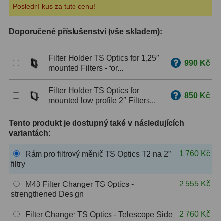
Poslední kus za tuto cenu!
ZOOM
12
Doporučené příslušenství (vše skladem):
ED a Flat Field
12
Filter Holder TS Optics for 1,25″
Měřící, s mřížkou
6
990 Kč
mounted Filters - for...
Ostatní
30
Filter Holder TS Optics for
850 Kč
mounted low profile 2″ Filters...
Doplňky
1
Tento produkt je dostupný také v následujících
Filtry
182
variantách:
Měsíční a Polarizační
23
1 760 Kč
Rám pro filtrový měnič TS Optics T2 na 2”
filtry
Sluneční
43
2 555 Kč
M48 Filter Changer TS Optics -
CLS a UHC
18
strengthened Design
Širokopásmové
13
2 760 Kč
Filter Changer TS Optics - Telescope Side