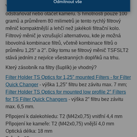
Odmítnout vše
Vyměňte filtry během několika vteřin, aniž byste museli
odstraňovat nebo otáčet kameru. S hmotností pouze 100
Hledáčky
28
gramů a průměrem 80 milimetrů je tento rychlý filtrový
Optické hledáčky
15
měnič kompaktnější a lehčí než jakékoli filtrační kolo.
Filtrový měnič je vzrušující alternativou, kde je možná
Red Dot hledáčky
6
libovolná kombinace filtrů, včetně kombinace filtrů o
průměru 1,25″ a 2″. Díky tomu se filtrový měnič TSFSLT2
Sluneční hledáčky
3
stává jedním z nejvíce všestranných doplňků na trhu.
Úchyty a držáky hledáčků
4
Který zásobník na filtry (šuplík) je vhodný?
Filter Holder TS Optics for 1,25″ mounted Filters - for Filter
Příslušenství
54
Quick Changer
- výška 1,25″ filtru bez závitu max. 7 mm;
Filter Holder TS Optics for mounted low profile 2″ Filters
Redukce 1,25" a 2"
17
for TS Filter Quick Changers
- výška 2″ filtru bez závitu
max. 6,5 mm.
Svítilny
5
Připojení k dalekohledu: T2 (M42x0,75) vnitřní 4,4 mm
Čištění
28
Připojení ke kameře: T2 (M42x0,75) vnější 4,0 mm
Optická délka: 18 mm
Binohlavy
3