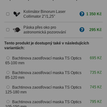
ZOOM
12
Kolimátor Binorum Laser
1 350 Kč
Collimator 2″/1,25″
ED a Flat Field
12
Páska přes oko pro
Měřící, s mřížkou
6
295 Kč
astronomická pozorování
Ostatní
30
Tento produkt je dostupný také v následujících
variantách:
Doplňky
1
695 Kč
Bachtinova zaostřovací maska TS Optics
Filtry
181
65-100 mm
Měsíční a Polarizační
23
735 Kč
Bachtinova zaostřovací maska TS Optics
85-120 mm
Sluneční
42
745 Kč
Bachtinova zaostřovací maska TS Optics
CLS a UHC
18
125-180 mm
795 Kč
Širokopásmové
13
Bachtinova zaostřovací maska TS Optics
105-150 mm