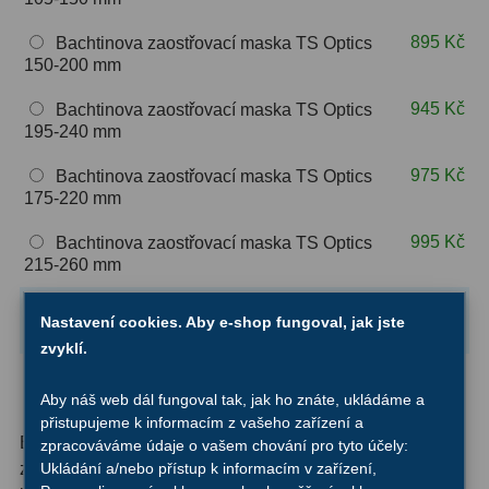
OIII
9
895 Kč
Bachtinova zaostřovací maska TS Optics
150-200 mm
Hβ
6
945 Kč
Bachtinova zaostřovací maska TS Optics
SII
2
195-240 mm
Planetární
2
975 Kč
Bachtinova zaostřovací maska TS Optics
175-220 mm
Barevné
66
995 Kč
Bachtinova zaostřovací maska TS Optics
Barlow čočky
65
215-260 mm
Barlow 2x
38
1 025 Kč
Bachtinova zaostřovací maska TS Optics
Nastavení cookies. Aby e-shop fungoval, jak jste
250-290 mm
zvyklí.
Barlow 3x
12
1 295 Kč
Bachtinova zaostřovací maska TS Optics
Barlow 4x
3
290-340 mm
Aby náš web dál fungoval tak, jak ho znáte, ukládáme a
přistupujeme k informacím z vašeho zařízení a
Bachtinova maska - jedinečná pomůcka pro dokonalé
Barlow 5x
8
zpracováváme údaje o vašem chování pro tyto účely:
zaostření obrazu při astrofotografii. Plastová maska se
Ukládání a/nebo přístup k informacím v zařízení,
Převracecí
4