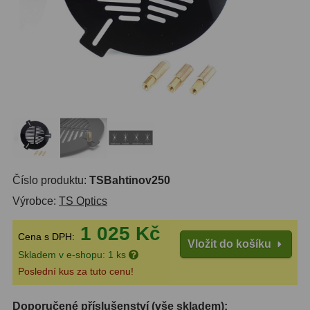
14
OTA - pouze optika
43
Dnů
Sluneční
1
Reklamace
Do 3000 Kč
24
Stav
Do 6000 Kč
37
Objednávky
Do 10000 Kč
41
IPoradce
Okuláry
390
Bazar
Číslo produktu:
TSBahtinov250
Plössl a Super Plössl
120
Výrobce:
TS Optics
Kontakty
WA (52°-60°)
64
1 025 Kč
Cena s DPH:
Vložit do košíku
SWA (62°-78°)
101
Skladem v e-shopu: 1 ks
Poslední kus za tuto cenu!
UWA (80°-98°)
27
Doporučené příslušenství (vše skladem):
XWA (100°-120°)
17