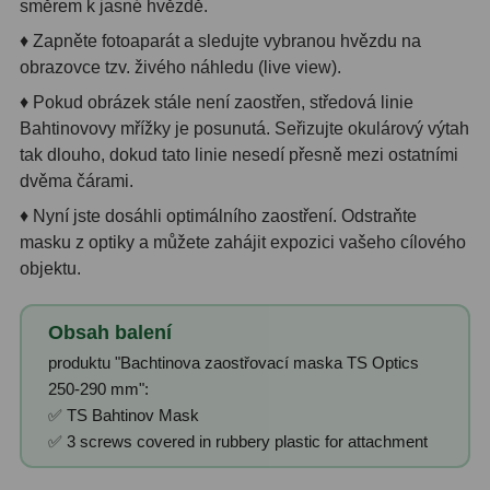
směrem k jasné hvězdě.
Ostatní
1
♦ Zapněte fotoaparát a sledujte vybranou hvězdu na
obrazovce tzv. živého náhledu (live view).
Montáže
93
♦ Pokud obrázek stále není zaostřen, středová linie
Bahtinovovy mřížky je posunutá. Seřizujte okulárový výtah
Azimutální AZ
5
tak dlouho, dokud tato linie nesedí přesně mezi ostatními
Paralaktické EQ
19
dvěma čárami.
♦ Nyní jste dosáhli optimálního zaostření. Odstraňte
Fotografické montáže
5
masku z optiky a můžete zahájit expozici vašeho cílového
objektu.
Stativy a pilíře
3
Objímky
10
Obsah balení
produktu "Bachtinova zaostřovací maska TS Optics
Motory a pohony
13
250-290 mm":
Upínací prvky
13
✅ TS Bahtinov Mask
✅ 3 screws covered in rubbery plastic for attachment
Závaží
3