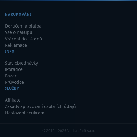
AstroFoto
306
NAKUPOVÁNÍ
Planetární kamery
19
Doručení a platba
Deep-Sky kamery
28
Vše o nákupu
Vrácení do 14 dnů
Guiding kamery
14
Reklamace
INFO
T-kroužky
16
Stav objednávky
Adaptéry projekční
11
iPoradce
Bazar
Adaptéry T2
39
Průvodce
SLUŽBY
Adaptéry M48
33
Affiliate
Filtry L-RGB
7
Zásady zpracování osobních údajů
Nastavení soukromí
Filtry IR-Pass
6
Filtry IR-Block
10
© 2013 - 2026 Vedius Soft s.r.o.