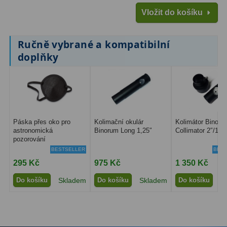
Ostatní
22
Vložit do košíku
Seřízení
22
Ručně vybrané a kompatibilní
Laserové kolimátory
6
doplňky
Optické kolimátory
11
Umělé hvězdy
5
Zrcátka a hranoly
61
Páska přes oko pro
Kolimační okulár
Kolimátor Binoru
astronomická
Binorum Long 1,25″
Collimator 2″/1,2
pozorování
Diagonální zrcátka
36
BESTSELLER
BEST
Diagonální hranoly
7
295 Kč
975 Kč
1 350 Kč
Do košíku
Skladem
Do košíku
Skladem
Do košíku
S
Amici hranoly 45°
11
Amici hranoly 90°
7