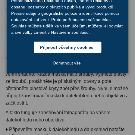
Personalizovaná reklama a obsah, měření reklamy a
instaluje na vstup do dalekohledu. Vnější průměr
obsahu, poznatky o okruzích publika a vývoj produktů,
objektivu dalekohledu od 250mm do 290mm.
Přesné údaje o geografické poloze a identifikace pomocí
Hledáčky
28
Bahtinova maska od TS-Optics je praktická pro přesné
dotazování zařízení. Proto potřebujeme váš souhlas.
ostření vašich astro snímků
Souhlas můžete udělit ke všem účelům, můžete jej odvolat
Optické hledáčky
15
a své volby změnit v Nastavení souhlasu.
Bahtinova maska je pojmenována po svém vynálezci
Red Dot hledáčky
6
Pavlovi Bahtinovovi. Tato ostřicí pomůcka umožňuje
Přijmout všechny cookies
přesné nastavení vašich astro snímků podle roviny
Sluneční hledáčky
3
zaostření dalekohledu nebo objektivu fotoaparátu.
Odmítnout vše
Úchyty a držáky hledáčků
4
Bahtinovu masku k dalekohledu nebo objektivu připevníte
velmi snadno. Každá maska má 3 šrouby. Vyjměte plasty
Příslušenství
54
ze šroubů, protáhněte je příslušnými otvory a poté
přetáhněte plastové kryty zpět přes šrouby. Nyní je možné
Redukce 1,25" a 2"
17
připojit zaostřovací masku k dalekohledu nebo objektivu a
začít ostřit.
Svítilny
5
A takto funguje zaostřování fotoaparátu na vašem
Čištění
28
dalekohledu nebo objektivu:
♦ Připevněte masku k dalekohledu a dalekohled natočte
Binohlavy
3