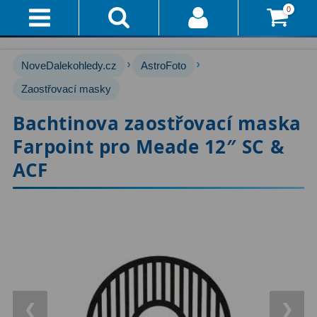
0
Přihlášení
Akce!
›
›
NoveDalekohledy.cz
AstroFoto
Affiliate
Hvězdářské dalekohledy
Zaostřovací masky
222
Bachtinova zaostřovací maska
Průvodce
Pro začátečníky
67
Farpoint pro Meade 12″ SC &
Pro děti
30
Doručení
ACF
A
Čočkové
60
Platba
Zrcadlové
65
Vše
O
Katadioptrické
7
Nákupu
ED / Apochromáty
33
Vrácení
Ritchey-Chrétien
13
❮
❯
Do