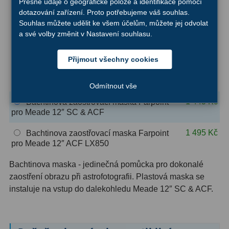
Přesné údaje o geografické poloze a identifikace pomocí
1 155 Kč
Bachtinova zaostřovací maska Farpoint
OIII
9
dotazování zařízení. Proto potřebujeme váš souhlas.
89-165 mm
Souhlas můžete udělit ke všem účelům, můžete jej odvolat
Hβ
6
a své volby změnit v Nastavení souhlasu.
1 195 Kč
Bachtinova zaostřovací maska Farpoint
140-215 mm
SII
2
Přijmout všechny cookies
1 295 Kč
Bachtinova zaostřovací maska Farpoint
Planetární
2
pro Meade 10" SC & ACF
Odmítnout vše
Barevné
66
1 445 Kč
Bachtinova zaostřovací maska Farpoint
pro Meade 12″ SC & ACF
Barlow čočky
65
1 495 Kč
Bachtinova zaostřovací maska Farpoint
Barlow 2x
38
pro Meade 12″ ACF LX850
Bachtinova maska - jedinečná pomůcka pro dokonalé
Barlow 3x
12
zaostření obrazu při astrofotografii. Plastová maska se
Barlow 4x
3
instaluje na vstup do dalekohledu Meade 12″ SC & ACF.
Barlow 5x
8
Převracecí
4