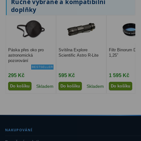
Ručně vybrané a kompatibilní
doplňky
Hledáčky
28
Optické hledáčky
15
Red Dot hledáčky
6
Páska přes oko pro
Svítilna Explore
Filtr Binorum Da
Sluneční hledáčky
3
astronomická
Scientific Astro R-Lite
1,25″
pozorování
BESTSELLER
Úchyty a držáky hledáčků
4
295 Kč
595 Kč
1 595 Kč
Příslušenství
54
Do košíku
Skladem
Do košíku
Skladem
Do košíku
S
Redukce 1,25" a 2"
17
Svítilny
5
Čištění
28
NAKUPOVÁNÍ
Binohlavy
3