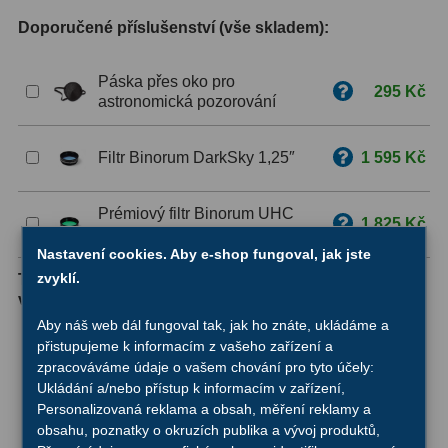
Doporučené příslušenství (vše skladem):
ZOOM
12
Páska přes oko pro
ED a Flat Field
12
295 Kč
astronomická pozorování
Měřící, s mřížkou
6
Filtr Binorum DarkSky 1,25″
1 595 Kč
Ostatní
30
Doplňky
1
Prémiový filtr Binorum UHC
1 825 Kč
1,25″
Filtry
182
Nastavení cookies. Aby e-shop fungoval, jak jste
zvyklí.
Tento produkt je dostupný také v následujících
variantách:
Měsíční a Polarizační
23
Aby náš web dál fungoval tak, jak ho znáte, ukládáme a
945 Kč
Sluneční
43
Bachtinova zaostřovací maska Farpoint
přistupujeme k informacím z vašeho zařízení a
pro Meade 8" SC & ACF
zpracováváme údaje o vašem chování pro tyto účely:
CLS a UHC
18
Ukládání a/nebo přístup k informacím v zařízení,
1 045 Kč
Bachtinova zaostřovací maska Farpoint
Personalizovaná reklama a obsah, měření reklamy a
216-267 mm
Širokopásmové
13
obsahu, poznatky o okruzích publika a vývoj produktů,