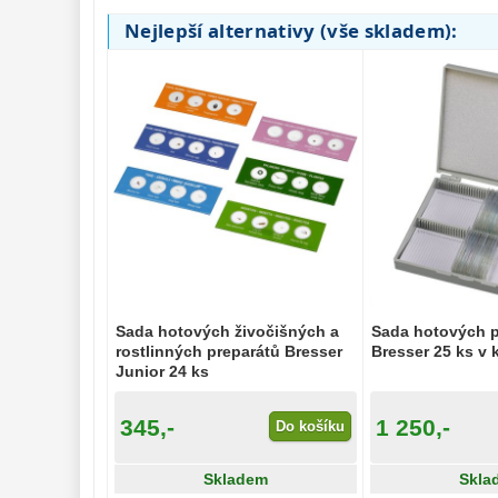
Preparáty
2
Nejlepší alternativy (vše skladem):
Sklíčka
8
Mikroskopicke
sady
3
Meteostanice 
52
Foto stativy 
10
Ostatní 
179
Bazar 
11
Sada hotových živočišných a
Sada hotových p
rostlinných preparátů Bresser
Bresser 25 ks v k
Junior 24 ks
345,-
1 250,-
Do košíku
Skladem
Skla