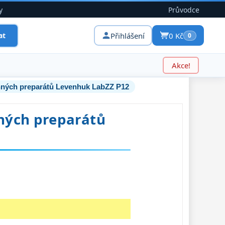
y
Průvodce
Přihlášení
0 Kč
at
0
Akce!
nných preparátů Levenhuk LabZZ P12
ných preparátů