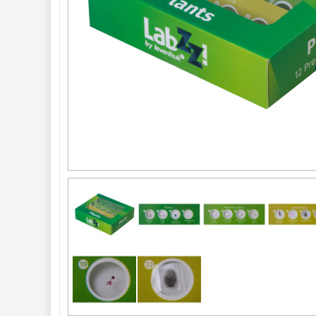
Seřízení 
22
Zrcátka a hranoly 
61
AstroFoto 
306
Komponenty 
78
Pozorovací 
dalekohledy 
50
Binokulární 
dalekohledy 
285
Dálkoměry a Noční 
vidění 
17
Mikroskopy 
76
Příslušenství 
mikroskopů 
16
Kamery
3