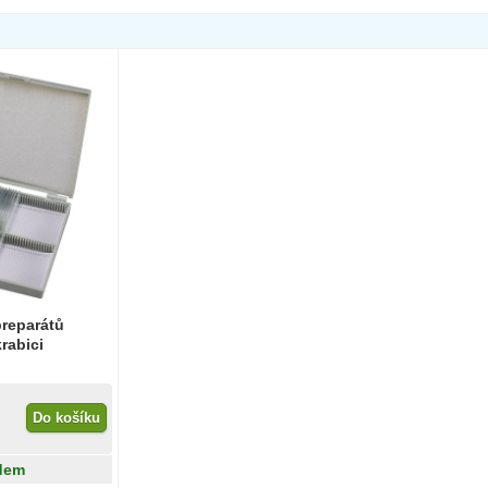
reparátů
rabici
Do košíku
dem