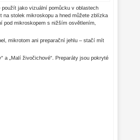
 použít jako vizuální pomůcku v oblastech
it na stolek mikroskopu a hned můžete zblízka
ní pod mikroskopem s nižším osvětlením,
el, mikrotom ani preparační jehlu – stačí mít
“ a „Malí živočichové“. Preparáty jsou pokryté