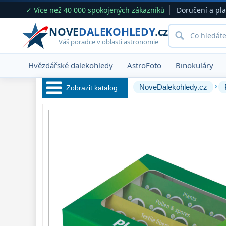
✓ Více než 40 000 spokojených zákazníků
Doručení a pl
NOVE
DALEKOHLEDY
.cz
Váš poradce v oblasti astronomie
Hvězdářské dalekohledy
AstroFoto
Binokuláry
›
NoveDalekohledy.cz
Zobrazit katalog
Hvězdářské 
dalekohledy 
222
Okuláry 
388
Filtry 
182
Barlow čočky 
65
Hledáčky 
28
Příslušenství 
54
Montáže 
93