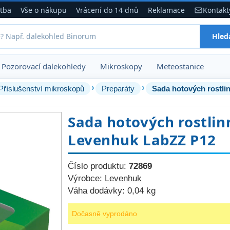
atba
Vše o nákupu
Vrácení do 14 dnů
Reklamace
Kontakt
Hled
Pozorovací dalekohledy
Mikroskopy
Meteostanice
›
›
Příslušenství mikroskopů
Preparáty
Sada hotových rostli
Sada hotových rostlin
Levenhuk LabZZ P12
Číslo produktu:
72869
Výrobce:
Levenhuk
Váha dodávky:
0,04 kg
Dočasně vyprodáno