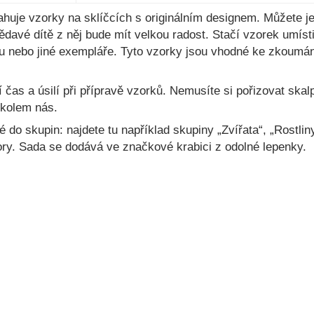
uje vzorky na sklíčcích s originálním designem. Můžete je
ědavé dítě z něj bude mít velkou radost. Stačí vzorek umíst
u nebo jiné exempláře. Tyto vzorky jsou vhodné ke zkoumá
as a úsilí při přípravě vzorků. Nemusíte si pořizovat skalp
 kolem nás.
o skupin: najdete tu například skupiny „Zvířata“, „Rostliny
ry. Sada se dodává ve značkové krabici z odolné lepenky.