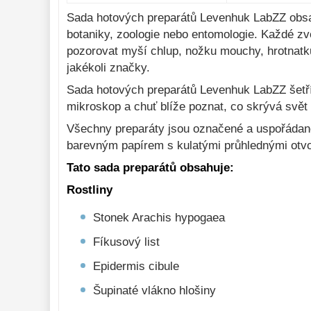
Sada hotových preparátů Levenhuk LabZZ obsah
botaniky, zoologie nebo entomologie. Každé zv
pozorovat myší chlup, nožku mouchy, hrotnatk
jakékoli značky.
Sada hotových preparátů Levenhuk LabZZ šetří č
mikroskop a chuť blíže poznat, co skrývá svět
Všechny preparáty jsou označené a uspořádané d
barevným papírem s kulatými průhlednými otvo
Tato sada preparátů obsahuje:
Rostliny
Stonek Arachis hypogaea
Fíkusový list
Epidermis cibule
Šupinaté vlákno hlošiny