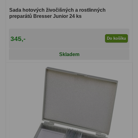
OIII
9
Sada hotových živočišných a rostlinných
preparátů Bresser Junior 24 ks
Hβ
6
SII
2
345,-
Do košíku
Planetární
2
Skladem
Barevné
66
Barlow čočky
65
Barlow 2x
38
Barlow 3x
12
Barlow 4x
3
Barlow 5x
8
Převracecí
4