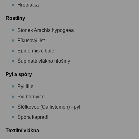
AstroFoto
306
Hrotnatka
Planetární kamery
19
Rostliny
Deep-Sky kamery
28
Stonek Arachis hypogaea
Fíkusový list
Guiding kamery
14
Epidermis cibule
T-kroužky
16
Šupinaté vlákno hlošiny
Adaptéry projekční
11
Pyl a spóry
Adaptéry T2
39
Pyl lilie
Adaptéry M48
33
Pyl borovice
Filtry L-RGB
7
Štětkovec (Callistemon) - pyl
Spóra kapradí
Filtry IR-Pass
6
Textilní vlákna
Filtry IR-Block
10