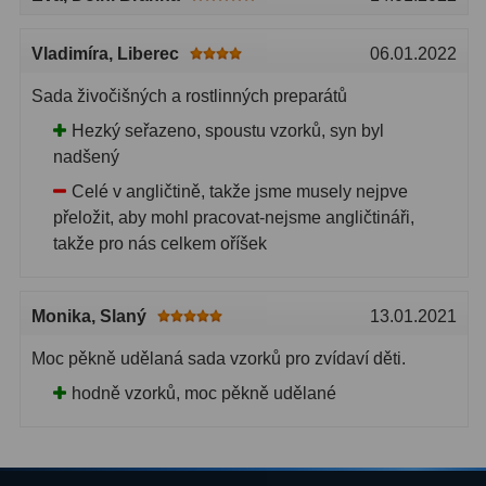
Primární zrcadla
9
Vladimíra
, Liberec
06.01.2022
Sekundární zrcadla
6
Sada živočišných a rostlinných preparátů
Hezký seřazeno, spoustu vzorků, syn byl
Adaptéry k okulárovým
nadšený
výtahům
8
Celé v angličtině, takže jsme musely nejpve
Pozorovací dalekohledy
50
přeložit, aby mohl pracovat-nejsme angličtináři,
takže pro nás celkem oříšek
Kompaktní
3
Turistické
9
Monika
, Slaný
13.01.2021
Pro pozorování přírody a
Moc pěkně udělaná sada vzorků pro zvídaví děti.
ornitologie
17
hodně vzorků, moc pěkně udělané
Monokuláry
20
Dárkové
1