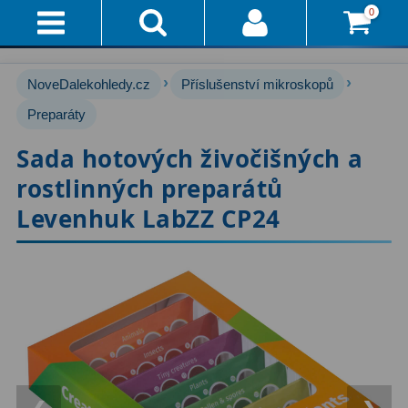
0
Přihlášení
Akce!
›
›
NoveDalekohledy.cz
Příslušenství mikroskopů
Affiliate
Hvězdářské dalekohledy
Preparáty
222
Sada hotových živočišných a
Průvodce
Pro začátečníky
67
rostlinných preparátů
Pro děti
30
Doručení
Levenhuk LabZZ CP24
A
Čočkové
60
Platba
Zrcadlové
65
Vše
O
Katadioptrické
7
Nákupu
ED / Apochromáty
33
Vrácení
Ritchey-Chrétien
13
Do