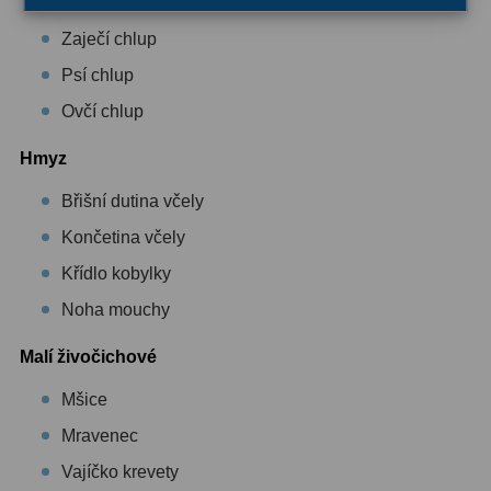
Myší chlup
Ostatní
22
Zaječí chlup
Seřízení
22
Psí chlup
Ovčí chlup
Laserové kolimátory
6
Optické kolimátory
11
Hmyz
Břišní dutina včely
Umělé hvězdy
5
Končetina včely
Zrcátka a hranoly
61
Křídlo kobylky
Diagonální zrcátka
36
Noha mouchy
Diagonální hranoly
7
Malí živočichové
Amici hranoly 45°
11
Mšice
Mravenec
Amici hranoly 90°
7
Vajíčko krevety