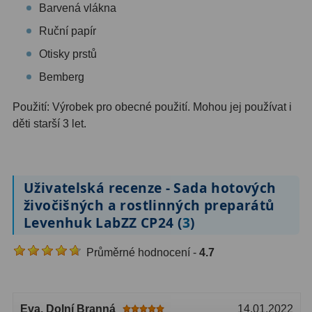
Barvená vlákna
Filtry Clip
5
Ruční papír
Filtry CCD Hα, OIII
7
Otisky prstů
Filtrová kola a rámy
16
Bemberg
Rovnače a reduktory
13
Použití: Výrobek pro obecné použití. Mohou jej používat i
děti starší 3 let.
Pointace
7
Zaostřovací masky
27
Uživatelská recenze - Sada hotových
ADC, Tilting
14
živočišných a rostlinných preparátů
Rotátory
34
Levenhuk LabZZ CP24 (
3
)
Komponenty
78
Průměrné hodnocení -
4.7
Helical výtahy
11
Eva
, Dolní Branná
14.01.2022
Okulárové výtahy
44