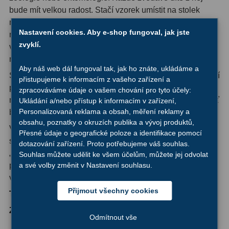
bude mít velkou radost. Stačí vzorek umístit na stolek
Ostatní
1
mikroskopu a hned můžete zblízka pozorovat myší chlup,
Nastavení cookies. Aby e-shop fungoval, jak jste
nožku mouchy, hrotnatku nebo jiné exempláře. Tyto
Montáže
93
zvyklí.
vzorky jsou vhodné ke zkoumání pod mikroskopem s
nižším osvětlením, jakékoli značky.
Azimutální AZ
5
Aby náš web dál fungoval tak, jak ho znáte, ukládáme a
Sada hotových preparátů Levenhuk LabZZ šetří čas a úsilí
přistupujeme k informacím z vašeho zařízení a
Paralaktické EQ
19
při přípravě vzorků. Nemusíte si pořizovat skalpel,
zpracováváme údaje o vašem chování pro tyto účely:
mikrotom ani preparační jehlu – stačí mít mikroskop a chuť
Ukládání a/nebo přístup k informacím v zařízení,
Fotografické montáže
5
Personalizovaná reklama a obsah, měření reklamy a
blíže poznat, co skrývá svět kolem nás.
obsahu, poznatky o okruzích publika a vývoj produktů,
Stativy a pilíře
3
Všechny preparáty jsou označené a uspořádané do
Přesné údaje o geografické poloze a identifikace pomocí
skupin: najdete tu například skupiny „Zvířata“, „Rostliny“ a
dotazování zařízení. Proto potřebujeme váš souhlas.
Objímky
10
„Malí živočichové“. Preparáty jsou pokryté barevným
Souhlas můžete udělit ke všem účelům, můžete jej odvolat
papírem s kulatými průhlednými otvory. Sada se dodává
a své volby změnit v Nastavení souhlasu.
Motory a pohony
13
ve značkové krabici z odolné lepenky.
Upínací prvky
13
Přijmout všechny cookies
Tato sada preparátů obsahuje:
Zvířata
Závaží
3
Odmítnout vše