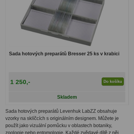
Hledáčky
28
Optické hledáčky
15
Red Dot hledáčky
6
Sluneční hledáčky
3
Sada hotových preparátů Bresser 25 ks v krabici
Úchyty a držáky hledáčků
4
Příslušenství
54
1 250,-
Do košíku
Redukce 1,25" a 2"
17
Skladem
Svítilny
5
Sada hotových preparátů Levenhuk LabZZ obsahuje
Čištění
28
vzorky na sklíčcích s originálním designem. Můžete je
použít jako vizuální pomůcku v oblastech botaniky,
Binohlavy
3
zoologie nebo entomologie. Každé zvědavé dítě z něj