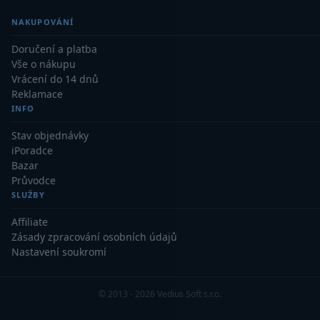
NAKUPOVÁNÍ
Binokulární dalekohledy
285
Doručení a platba
Astronomické
44
Vše o nákupu
Vrácení do 14 dnů
Lovecké a turistické
114
Reklamace
INFO
Univerzální
38
Stav objednávky
Kapesní
14
iPoradce
Bazar
Dětské
7
Průvodce
SLUŽBY
Námořní
12
Affiliate
Zásady zpracování osobních údajů
Sportovní
54
Nastavení soukromí
Divadelní
2
© 2013 - 2026 Vedius Soft s.r.o.
Dálkoměry a Noční vidění
17