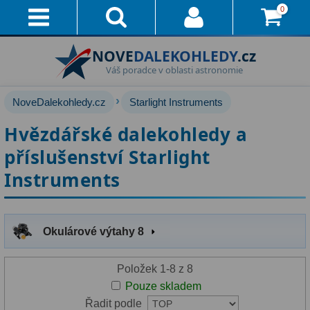
0
Přihlášení
NOVE
DALEKOHLEDY
.cz
Akce!
Váš poradce v oblasti astronomie
Affiliate
Dárkové poukazy
›
NoveDalekohledy.cz
Starlight Instruments
Průvodce
Hvězdářské dalekohledy
222
Hvězdářské dalekohledy a
příslušenství Starlight
Doručení
Pro začátečníky
67
A
Instruments
Pro děti
30
Platba
Čočkové
60
Vše
Okulárové výtahy 8
O
Zrcadlové
65
Nákupu
Položek 1-8 z 8
Katadioptrické
7
Vrácení
Pouze skladem
ED / Apochromáty
33
Do
Řadit podle