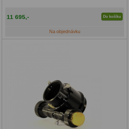
Helical výtahy
11
Okulárové výtahy
44
11 695,-
Do košíku
Primární zrcadla
9
Na objednávku
Sekundární zrcadla
6
Adaptéry k okulárovým
výtahům
8
Pozorovací dalekohledy
50
Kompaktní
3
Turistické
9
Pro pozorování přírody a
ornitologie
17
Monokuláry
20