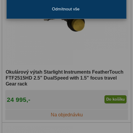
Amici hranoly 90°
7
Odmítnout vše
AstroFoto
306
Planetární kamery
19
Deep-Sky kamery
28
Guiding kamery
14
T-kroužky
16
Okulárový výtah Starlight Instruments FeatherTouch
FTF2515HD 2.5" DualSpeed with 1.5" focus travel
Adaptéry projekční
11
Gear rack
Adaptéry T2
39
24 995,-
Do košíku
Adaptéry M48
33
Na objednávku
Filtry L-RGB
7
Filtry IR-Pass
6