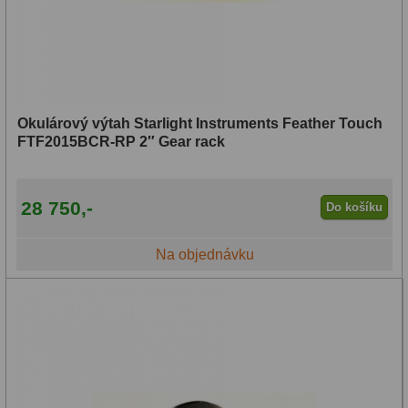
Dárkové
1
Binokulární dalekohledy
285
Astronomické
44
Okulárový výtah Starlight Instruments Feather Touch
FTF2015BCR-RP 2″ Gear rack
Lovecké a turistické
114
Univerzální
38
28 750,-
Do košíku
Kapesní
14
Na objednávku
Dětské
7
Námořní
12
Sportovní
54
Divadelní
2