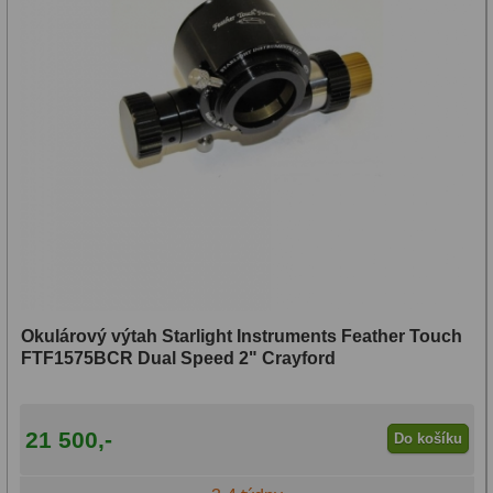
Dálkoměry a Noční vidění
17
Dálkoměry
9
Noční vidění
8
Mikroskopy
76
Pro děti
5
Hobby
4
Školní a studentské
14
Okulárový výtah Starlight Instruments Feather Touch
FTF1575BCR Dual Speed 2" Crayford
Laboratorní
33
Kapesní
10
21 500,-
Do košíku
Digitální
10