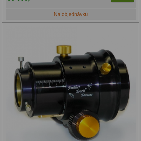
Binohlavy
3
Na objednávku
Ostatní
1
Montáže
93
Azimutální AZ
5
Paralaktické EQ
19
Fotografické montáže
5
Stativy a pilíře
3
Objímky
10
Motory a pohony
13
Upínací prvky
13