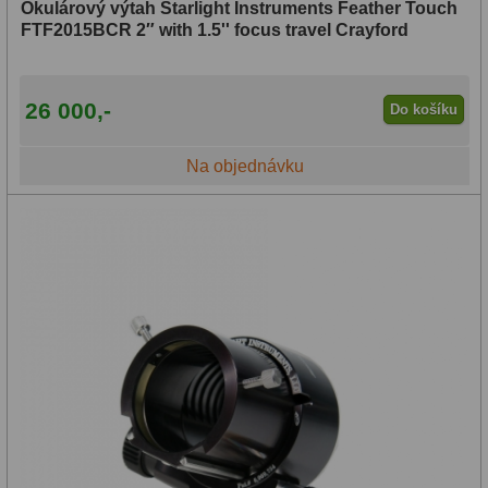
UWA (80°-98°)
27
Okulárový výtah Starlight Instruments Feather Touch
FTF2015BCR 2″ with 1.5'' focus travel Crayford
XWA (100°-120°)
17
ZOOM
12
26 000,-
Do košíku
ED a Flat Field
12
Na objednávku
Měřící, s mřížkou
6
Ostatní
30
Doplňky
1
Filtry
181
Měsíční a Polarizační
23
Sluneční
42
CLS a UHC
18