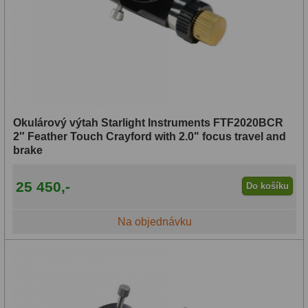
Širokopásmové
13
OIII
9
Hβ
6
SII
2
Okulárový výtah Starlight Instruments FTF2020BCR
Planetární
2
2″ Feather Touch Crayford with 2.0" focus travel and
brake
Barevné
66
25 450,-
Do košíku
Barlow čočky
65
Na objednávku
Barlow 2x
38
Barlow 3x
12
Barlow 4x
3