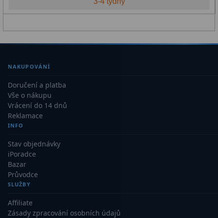
3-4 týdny
Příslušenství mikroskopů
16
Kamery
3
Preparáty
2
NAKUPOVÁNÍ
Sklíčka
8
Doručení a platba
Mikroskopicke sady
3
Vše o nákupu
Vrácení do 14 dnů
Meteostanice
52
Reklamace
INFO
Domácí
21
Stav objednávky
iPoradce
Pokročilé
5
Bazar
Průvodce
Profesionální
9
SLUŽBY
Čidla
2
Affiliate
Zásady zpracování osobních údajů
Teploměry a vlhkoměry
15