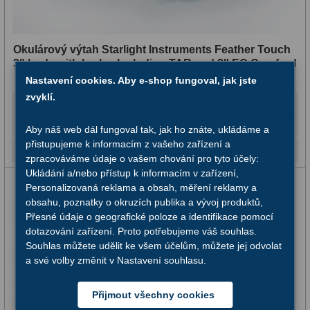
Závaží
3
Ostatní
22
Okulárový výtah Starlight Instruments Feather Touch
3" body with brake, Including TAR and 2″ EC Crayford
Seřízení
22
Nastavení cookies. Aby e-shop fungoval, jak jste
zvyklí.
Laserové kolimátory
6
26 800,-
Do košíku
Aby náš web dál fungoval tak, jak ho znáte, ukládáme a
Optické kolimátory
11
přistupujeme k informacím z vašeho zařízení a
Na objednávku
zpracováváme údaje o vašem chování pro tyto účely:
Umělé hvězdy
5
Ukládání a/nebo přístup k informacím v zařízení,
Personalizovaná reklama a obsah, měření reklamy a
Zrcátka a hranoly
61
obsahu, poznatky o okruzích publika a vývoj produktů,
Přesné údaje o geografické poloze a identifikace pomocí
Diagonální zrcátka
36
dotazování zařízení. Proto potřebujeme váš souhlas.
Souhlas můžete udělit ke všem účelům, můžete jej odvolat
Diagonální hranoly
7
a své volby změnit v Nastavení souhlasu.
Amici hranoly 45°
11
Přijmout všechny cookies