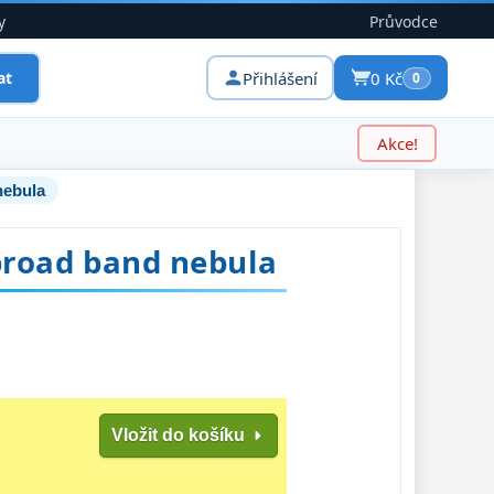
y
Průvodce
Přihlášení
0 Kč
at
0
Akce!
nebula
 broad band nebula
Vložit do košíku