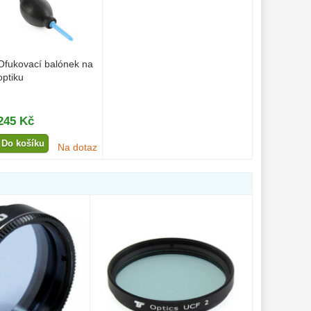
Ofukovací balónek na
optiku
245 Kč
Do košíku
Na dotaz