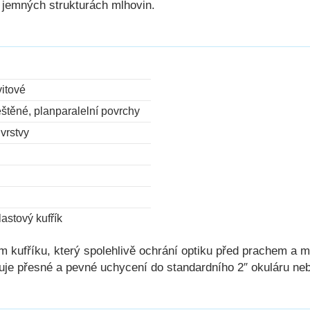
v jemných strukturách mlhovin.
vitové
štěné, planparalelní povrchy
 vrstvy
astový kufřík
 kufříku, který spolehlivě ochrání optiku před prachem a 
ťuje přesné a pevné uchycení do standardního 2″ okuláru neb