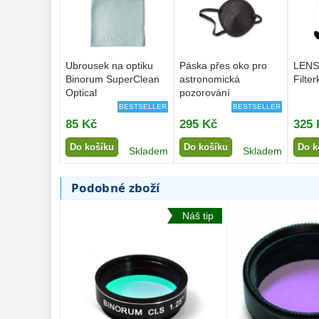
Ubrousek na optiku
Páska přes oko pro
LENS
Binorum SuperClean
astronomická
Filter
Optical
pozorování
BESTSELLER
BESTSELLER
85 Kč
295 Kč
325 
Do košíku
Do košíku
Do k
Skladem
Skladem
Podobné zboží
Náš tip