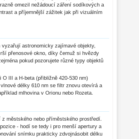
ýrazně omezil nežádoucí záření sodíkových a
trast a příjemnější zážitek jak při vizuálním
h vyzařují astronomicky zajímavé objekty,
širší přenosové okno, díky čemuž si hvězdy
, zejména pokud pozorujete různé typy objektů
 O III a H-beta (přibližně 420-530 nm)
vlnové délky 610 nm se filtr znovu otevírá a
 například mlhovina v Orionu nebo Rozeta.
jí z městského nebo příměstského prostředí.
pozice - hodí se tedy i pro menší apertury a
exponování snímku prakticky zdvojnásobit délku