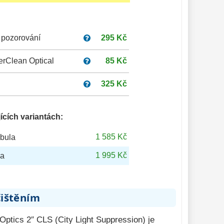
 pozorování
295 Kč
erClean Optical
85 Kč
325 Kč
ících variantách:
1 585 Kč
ebula
1 995 Kč
la
čištěním
Optics 2″ CLS (City Light Suppression) je