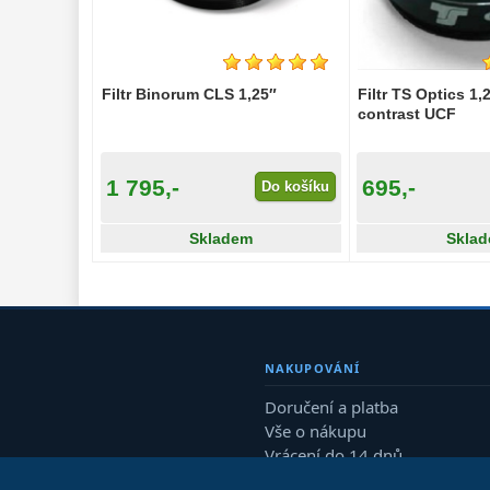
Filtr Binorum CLS 1,25″
Filtr TS Optics 1,
contrast UCF
1 795,-
695,-
Do košíku
Skladem
Skla
NAKUPOVÁNÍ
Doručení a platba
Vše o nákupu
Vrácení do 14 dnů
Reklamace