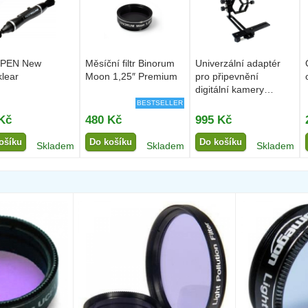
PEN New
Měsíční filtr Binorum
Univerzální adaptér
klear
Moon 1,25″ Premium
pro připevnění
digitální kamery
Binorum...
BESTSELLER
Kč
480 Kč
995 Kč
ošíku
Do košíku
Do košíku
Skladem
Skladem
Skladem