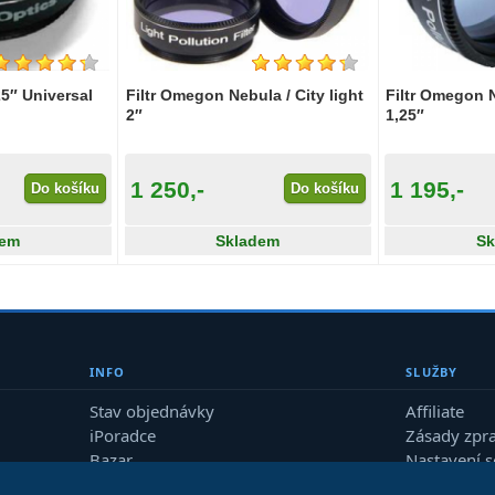
25″ Universal
Filtr Omegon Nebula / City light
Filtr Omegon N
2″
1,25″
1 250,-
1 195,-
Do košíku
Do košíku
dem
Skladem
Sk
INFO
SLUŽBY
Stav objednávky
Affiliate
iPoradce
Zásady zpr
Bazar
Nastavení 
Průvodce