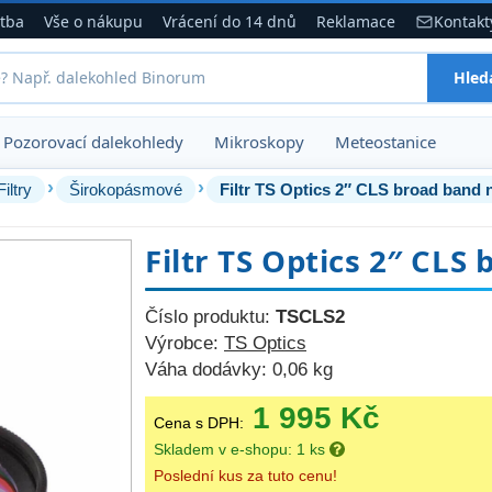
atba
Vše o nákupu
Vrácení do 14 dnů
Reklamace
Kontakt
Hled
Pozorovací dalekohledy
Mikroskopy
Meteostanice
›
›
Filtry
Širokopásmové
Filtr TS Optics 2″ CLS broad band 
Filtr TS Optics 2″ CLS
Číslo produktu:
TSCLS2
Výrobce:
TS Optics
Váha dodávky:
0,06 kg
1 995 Kč
Cena s DPH:
Skladem v e-shopu: 1 ks
Poslední kus za tuto cenu!