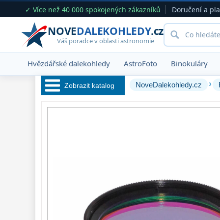
✓ Více než 40 000 spokojených zákazníků
Doručení a pl
NOVE
DALEKOHLEDY
.cz
Váš poradce v oblasti astronomie
Hvězdářské dalekohledy
AstroFoto
Binokuláry
›
NoveDalekohledy.cz
Zobrazit katalog
Hvězdářské 
dalekohledy 
222
Okuláry 
388
Filtry 
183
Měsíční a
Polarizační
23
Sluneční
44
CLS a UHC
18
Širokopásmové
13