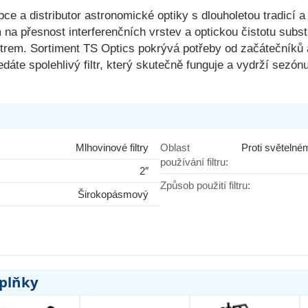
ce a distributor astronomické optiky s dlouholetou tradicí
m na přesnost interferenčních vrstev a optickou čistotu sub
filtrem. Sortiment TS Optics pokrývá potřeby od začátečníků
edáte spolehlivý filtr, který skutečně funguje a vydrží sezó
Mlhovinové filtry
Oblast
Proti světelné
používání filtru:
2″
Způsob použití filtru:
Širokopásmový
oplňky