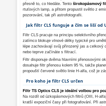
přesně to, co hledáte. Tento
širokopásmový fil
Binokulární 
rtuťových lamp, a přitom propustil světlo z emi
dalekohledy 
285
pozorování, tak při astrofotografii.
Dálkoměry a Noční 
Jak filtr CLS funguje a čím se liší od
vidění 
17
Mikroskopy 
76
Filtr CLS pracuje na principu selektivního pře
zatímco blokuje vlnové délky typické pro uměl
Příslušenství 
lépe zachovávají svůj přirozený jas a celkový 
mikroskopů 
16
nebo teprve začínáte s filtrací.
Meteostanice 
52
Filtr disponuje dvěma hlavními přenosovými okn
Foto stativy 
10
dosahuje filtr přenosu kolem 95 %, takže plane
propouští červené světlo linie H-alfa, což je z
Ostatní 
179
Bazar 
Pro koho je filtr CLS určen
11
Filtr TS Optics CLS je ideální volbou pro p
Na rozdíl od úzkopásmových filtrů (OIII, H-alf
kratší expoziční časy při fotografování. Při ast