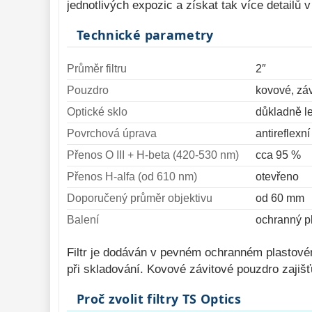
jednotlivých expozic a získat tak více detailů 
Technické parametry
Průměr filtru
2″
Pouzdro
kovové, zá
Optické sklo
důkladně le
Povrchová úprava
antireflexní
Přenos O III + H-beta (420-530 nm)
cca 95 %
Přenos H-alfa (od 610 nm)
otevřeno
Doporučený průměr objektivu
od 60 mm
Balení
ochranný pl
Filtr je dodáván v pevném ochranném plastovém
při skladování. Kovové závitové pouzdro zajiš
Proč zvolit filtry TS Optics