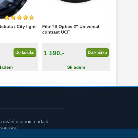
ebula / City light
Filtr TS Optics 2″ Universal
contrast UCF
1 190,-
Do košíku
Do košíku
ladem
Skladem
acování osobních údajů
soukromí