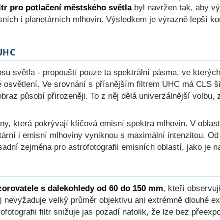
tr pro potlačení městského světla
byl navržen tak, aby v
sních i planetárních mlhovin. Výsledkem je výrazně lepší kon
 UHC
nosu světla - propouští pouze ta spektrální pásma, ve kterýc
é osvětlení. Ve srovnání s přísnějším filtrem UHC má CLS 
obraz působí přirozeněji. To z něj dělá univerzálnější volbu
y, která pokrývají klíčová emisní spektra mlhovin. V oblasti
tární i emisní mlhoviny vyniknou s maximální intenzitou. Od 
ásadní zejména pro astrofotografii emisních oblastí, jako je
ozorovatele s dalekohledy od 60 do 150 mm
, kteří observu
a) nevyžaduje velký průměr objektivu ani extrémně dlouhé ex
rofotografii filtr snižuje jas pozadí natolik, že lze bez pře