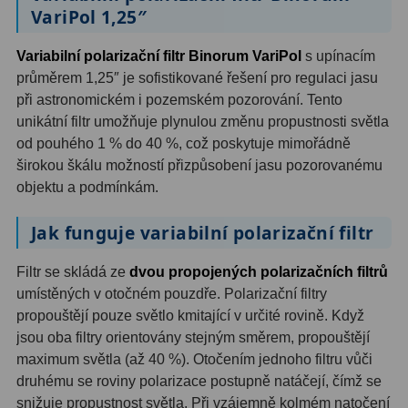
VariPol 1,25″
OIII
9
Variabilní polarizační filtr Binorum VariPol
s upínacím
Hβ
6
průměrem 1,25″ je sofistikované řešení pro regulaci jasu
SII
2
při astronomickém i pozemském pozorování. Tento
unikátní filtr umožňuje plynulou změnu propustnosti světla
Planetární
2
od pouhého 1 % do 40 %, což poskytuje mimořádně
širokou škálu možností přizpůsobení jasu pozorovanému
Barevné
66
objektu a podmínkám.
Barlow čočky
65
Jak funguje variabilní polarizační filtr
Barlow 2x
38
Filtr se skládá ze
dvou propojených polarizačních filtrů
Barlow 3x
12
umístěných v otočném pouzdře. Polarizační filtry
propouštějí pouze světlo kmitající v určité rovině. Když
Barlow 4x
3
jsou oba filtry orientovány stejným směrem, propouštějí
maximum světla (až 40 %). Otočením jednoho filtru vůči
Barlow 5x
8
druhému se roviny polarizace postupně natáčejí, čímž se
snižuje propustnost světla. Při vzájemně kolmém natočení
Převracecí
4