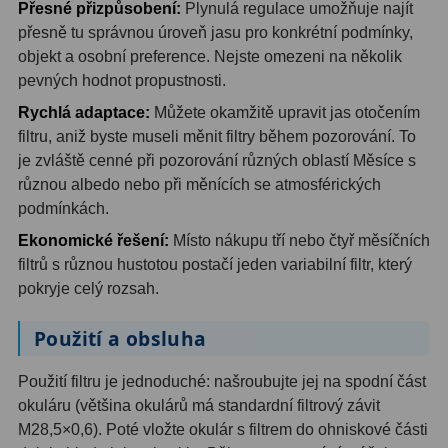
Přesné přizpůsobení:
Plynulá regulace umožňuje najít
přesně tu správnou úroveň jasu pro konkrétní podmínky,
Binokulární dalekohledy
285
objekt a osobní preference. Nejste omezeni na několik
Astronomické
44
pevných hodnot propustnosti.
Rychlá adaptace:
Můžete okamžitě upravit jas otočením
Lovecké a turistické
114
filtru, aniž byste museli měnit filtry během pozorování. To
je zvláště cenné při pozorování různých oblastí Měsíce s
Univerzální
38
různou albedo nebo při měnících se atmosférických
Kapesní
14
podmínkách.
Ekonomické řešení:
Místo nákupu tří nebo čtyř měsíčních
Dětské
7
filtrů s různou hustotou postačí jeden variabilní filtr, který
pokryje celý rozsah.
Námořní
12
Sportovní
54
Použití a obsluha
Divadelní
2
Použití filtru je jednoduché: našroubujte jej na spodní část
okuláru (většina okulárů má standardní filtrový závit
Dálkoměry a Noční vidění
17
M28,5×0,6). Poté vložte okulár s filtrem do ohniskové části