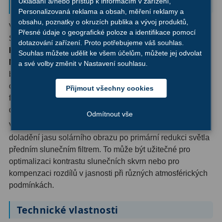
Ukládání a/nebo přístup k informacím v zařízení,
bezpečnými slunečními filtry)
Filtry Clip
5
Personalizovaná reklama a obsah, měření reklamy a
obsahu, poznatky o okruzích publika a vývoj produktů,
Variabilní polarizační filtr lze použít také při pozorování
Filtry CCD Hα, OIII
7
Přesné údaje o geografické poloze a identifikace pomocí
Slunce pro sledování slunečních skvrn a erupcí.
dotazování zařízení. Proto potřebujeme váš souhlas.
KRITICKÉ VAROVÁNÍ: Polarizační filtr sám o sobě
Filtrová kola a rámy
16
Souhlas můžete udělit ke všem účelům, můžete jej odvolat
NIKDY nesmí být použit pro pozorování Slunce!
Může
a své volby změnit v Nastavení souhlasu.
Rovnače a reduktory
13
být použit pouze ve spojení s odpovídajícím
certifikovaným slunečním filtrem (např. skleněný sluneční
Přijmout všechny cookies
Pointace
7
filtr nebo sluneční fólie) umístěným na přední straně
dalekohledu.
Zaostřovací masky
27
Odmítnout vše
V této konfiguraci slouží polarizační filtr k jemnému
ADC, Tilting
14
doladění jasu solárního obrazu po primární redukci světla
předním slunečním filtrem. To může být užitečné pro
Rotátory
34
optimalizaci kontrastu slunečních skvrn nebo pro
kompenzaci rozdílů v jasnosti při různých atmosférických
Komponenty
78
podmínkách.
Helical výtahy
11
Technické vlastnosti
Okulárové výtahy
44