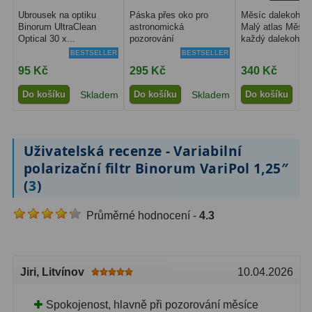
Ubrousek na optiku
Páska přes oko pro
Měsíc dalekohle
Binorum UltraClean
astronomická
Malý atlas Měsíc
Ostatní
179
Optical 30 x...
pozorování
každý dalekohled.
BESTSELLER
BESTSELLER
Literatura
11
95 Kč
295 Kč
340 Kč
Lupy
69
Do košíku
Skladem
Do košíku
Skladem
Do košíku
S
Dárkové poukazy
29
Uživatelská recenze - Variabilní
Kufry a tašky
64
polarizační filtr Binorum VariPol 1,25″
Ostatní
6
(
3
)
Bazar
11
Průměrné hodnocení -
4.3
Dalekohledy
8
Okuláry
1
Jiri
, Litvínov
10.04.2026
Ostatní
2
Spokojenost, hlavně při pozorování měsíce