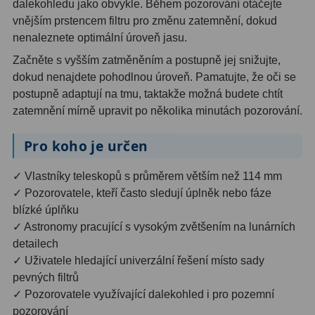
dalekohledu jako obvykle. Během pozorování otáčejte
Dálkoměry
9
vnějším prstencem filtru pro změnu zatemnění, dokud
nenaleznete optimální úroveň jasu.
Noční vidění
8
Začněte s vyšším zatměněním a postupně jej snižujte,
Mikroskopy
76
dokud nenajdete pohodlnou úroveň. Pamatujte, že oči se
postupně adaptují na tmu, taktakže možná budete chtít
Pro děti
5
zatemnění mírně upravit po několika minutách pozorování.
Hobby
4
Pro koho je určen
Školní a studentské
14
✓ Vlastníky teleskopů s průměrem větším než 114 mm
✓ Pozorovatele, kteří často sledují úplněk nebo fáze
Laboratorní
33
blízké úplňku
Kapesní
10
✓ Astronomy pracující s vysokým zvětšením na lunárních
detailech
Digitální
10
✓ Uživatele hledající univerzální řešení místo sady
pevných filtrů
Příslušenství mikroskopů
16
✓ Pozorovatele využívající dalekohled i pro pozemní
pozorování