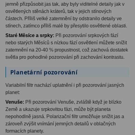
Ostatní
22
jemně přizpůsobit jas tak, aby byly viditelné detaily jak v
osvětlených stěnách kráterů, tak v jejich stínových
Seřízení
22
částech. Příliš velké zatemnění by odstranilo detaily ve
stínech, zatímco příliš malé by přesytilo osvětlené oblasti.
Laserové kolimátory
6
Staré Měsíce a srpky:
Při pozorování srpkových fází
nebo starých Měsíců s nízkou fází osvětlení můžete snížit
Optické kolimátory
11
zatemnění na 20-40 % propustnost, což zachová dostatek
Umělé hvězdy
5
světla pro pohodlné pozorování při zachování kontrastu.
Zrcátka a hranoly
61
Planetární pozorování
Diagonální zrcátka
36
Variabilní filtr nachází uplatnění i při pozorování jasných
planet:
Diagonální hranoly
7
Venuše:
Při pozorování Venuše, zvláště když je blízko
Amici hranoly 45°
11
Země a ukazuje srpkovitou fázi, může být planeta
nepohodlně jasná. Polarizační filtr umožňuje snížit jas a
Amici hranoly 90°
7
zároveň zvýšit vnímání jemných detailů v oblačných
formacích planety.