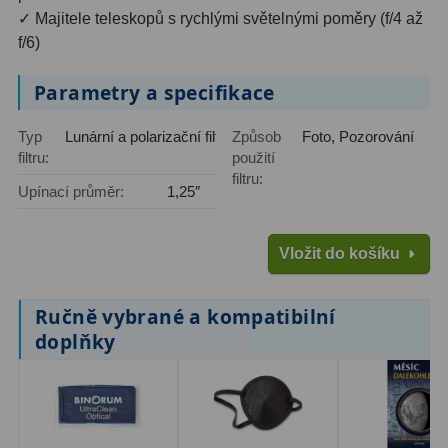
Kamery
3
✓ Majitele teleskopů s rychlými světelnými poměry (f/4 až
f/6)
Preparáty
2
Parametry a specifikace
Sklíčka
8
Mikroskopicke sady
3
Typ
Lunární a polarizační filtry
Způsob
Foto, Pozorování
filtru:
použití
Meteostanice
52
filtru:
Upínací průměr:
1,25″
Domácí
21
Vložit do košíku
Pokročilé
5
Profesionální
9
Ručně vybrané a kompatibilní
doplňky
Čidla
2
Teploměry a vlhkoměry
15
Foto stativy
10