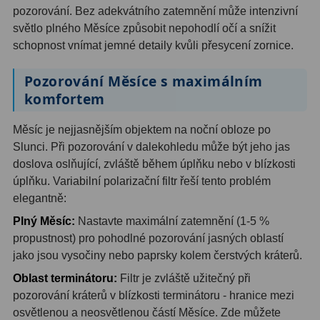
pozorování. Bez adekvátního zatemnění může intenzivní
Ostatní
1
světlo plného Měsíce způsobit nepohodlí očí a snížit
schopnost vnímat jemné detaily kvůli přesycení zornice.
Montáže
93
Pozorování Měsíce s maximálním
Azimutální AZ
5
komfortem
Paralaktické EQ
19
Měsíc je nejjasnějším objektem na noční obloze po
Slunci. Při pozorování v dalekohledu může být jeho jas
Fotografické montáže
5
doslova oslňující, zvláště během úplňku nebo v blízkosti
Stativy a pilíře
3
úplňku. Variabilní polarizační filtr řeší tento problém
elegantně:
Objímky
10
Plný Měsíc:
Nastavte maximální zatemnění (1-5 %
Motory a pohony
13
propustnost) pro pohodlné pozorování jasných oblastí
jako jsou vysočiny nebo paprsky kolem čerstvých kráterů.
Upínací prvky
13
Oblast terminátoru:
Filtr je zvláště užitečný při
pozorování kráterů v blízkosti terminátoru - hranice mezi
Závaží
3
osvětlenou a neosvětlenou částí Měsíce. Zde můžete