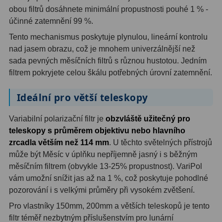
obou filtrů dosáhnete minimální propustnosti pouhé 1 % -
účinné zatemnění 99 %.
Hledáčky
28
Tento mechanismus poskytuje plynulou, lineární kontrolu
Optické hledáčky
15
nad jasem obrazu, což je mnohem univerzálnější než
sada pevných měsíčních filtrů s různou hustotou. Jedním
Red Dot hledáčky
6
filtrem pokryjete celou škálu potřebných úrovní zatemnění.
Sluneční hledáčky
3
Ideální pro větší teleskopy
Úchyty a držáky hledáčků
4
Variabilní polarizační filtr je
obzvláště užitečný pro
teleskopy s průměrem objektivu nebo hlavního
Příslušenství
54
zrcadla větším než 114 mm
. U těchto světelných přístrojů
Redukce 1,25" a 2"
17
může být Měsíc v úplňku nepříjemně jasný i s běžným
měsíčním filtrem (obvykle 13-25% propustnost). VariPol
Svítilny
5
vám umožní snížit jas až na 1 %, což poskytuje pohodlné
pozorování i s velkými průměry při vysokém zvětšení.
Čištění
28
Pro vlastníky 150mm, 200mm a větších teleskopů je tento
Binohlavy
3
filtr téměř nezbytným příslušenstvím pro lunární