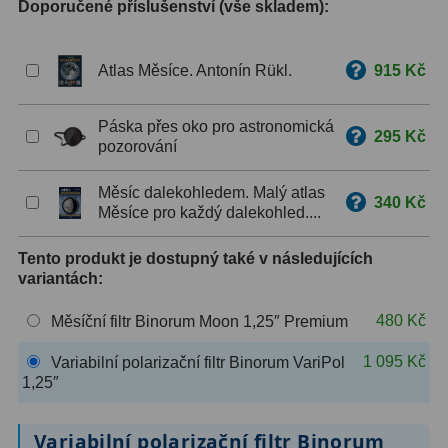
Doporučené příslušenství (vše skladem):
ZOOM
12
Atlas Měsíce. Antonín Rükl.
915 Kč
ED a Flat Field
12
Měřící, s mřížkou
6
Páska přes oko pro astronomická
295 Kč
pozorování
Ostatní
30
Měsíc dalekohledem. Malý atlas
340 Kč
Doplňky
1
Měsíce pro každý dalekohled....
Filtry
183
Tento produkt je dostupný také v následujících
variantách:
Měsíční a Polarizační
23
480 Kč
Měsíční filtr Binorum Moon 1,25″ Premium
Sluneční
44
1 095 Kč
Variabilní polarizační filtr Binorum VariPol
1,25″
CLS a UHC
18
Širokopásmové
13
Variabilní polarizační filtr Binorum