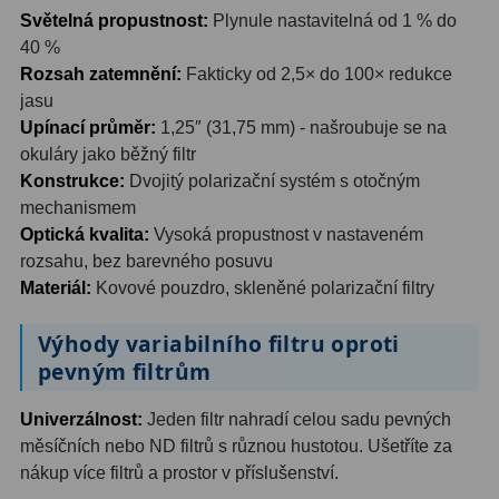
Světelná propustnost:
Plynule nastavitelná od 1 % do
Primární zrcadla
9
40 %
Rozsah zatemnění:
Fakticky od 2,5× do 100× redukce
Sekundární zrcadla
6
jasu
Upínací průměr:
1,25″ (31,75 mm) - našroubuje se na
Adaptéry k okulárovým
okuláry jako běžný filtr
výtahům
8
Konstrukce:
Dvojitý polarizační systém s otočným
mechanismem
Pozorovací dalekohledy
50
Optická kvalita:
Vysoká propustnost v nastaveném
rozsahu, bez barevného posuvu
Kompaktní
3
Materiál:
Kovové pouzdro, skleněné polarizační filtry
Turistické
9
Výhody variabilního filtru oproti
Pro pozorování přírody a
pevným filtrům
ornitologie
17
Univerzálnost:
Jeden filtr nahradí celou sadu pevných
Monokuláry
20
měsíčních nebo ND filtrů s různou hustotou. Ušetříte za
nákup více filtrů a prostor v příslušenství.
Dárkové
1