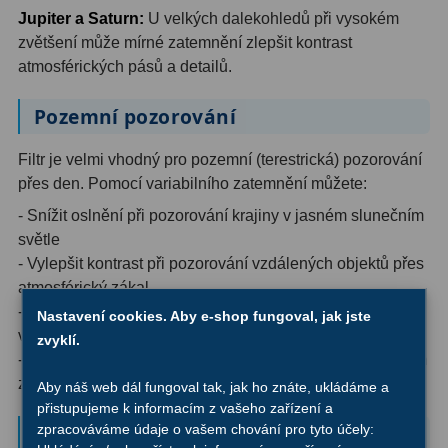
AstroFoto
306
Jupiter a Saturn:
U velkých dalekohledů při vysokém
zvětšení může mírné zatemnění zlepšit kontrast
Planetární kamery
19
atmosférických pásů a detailů.
Deep-Sky kamery
28
Pozemní pozorování
Guiding kamery
14
Filtr je velmi vhodný pro pozemní (terestrická) pozorování
T-kroužky
16
přes den. Pomocí variabilního zatemnění můžete:
- Snížit oslnění při pozorování krajiny v jasném slunečním
Adaptéry projekční
11
světle
Adaptéry T2
39
- Vylepšit kontrast při pozorování vzdálených objektů přes
atmosférický zákal
Adaptéry M48
33
- Pozorovat objekty v jasném světle nebo odrazech od
Nastavení cookies. Aby e-shop fungoval, jak jste
vodních ploch a sněhu
zvyklí.
Filtry L-RGB
7
- Chránit oči před nepříjemně jasným světlem při vysokém
zvětšení
Filtry IR-Pass
6
Aby náš web dál fungoval tak, jak ho znáte, ukládáme a
přistupujeme k informacím z vašeho zařízení a
Filtry IR-Block
10
Pozorování Slunce (pouze s
zpracováváme údaje o vašem chování pro tyto účely: