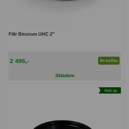
Hledáčky
28
Optické hledáčky
15
Filtr Binorum UHC 2″
Red Dot hledáčky
6
Sluneční hledáčky
3
2 495,-
Do košíku
Úchyty a držáky hledáčků
4
Skladem
Příslušenství
54
Redukce 1,25" a 2"
17
Náš tip
Svítilny
5
Čištění
28
Binohlavy
3