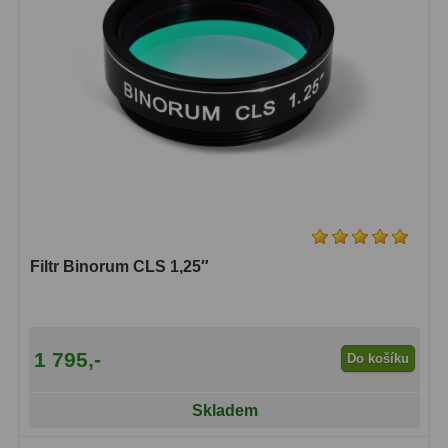
Ostatní
1
Montáže
93
Azimutální AZ
5
Paralaktické EQ
19
Fotografické montáže
5
Stativy a pilíře
3
Filtr Binorum CLS 1,25″
Objímky
10
Motory a pohony
13
1 795,-
Do košíku
Upínací prvky
13
Skladem
Závaží
3