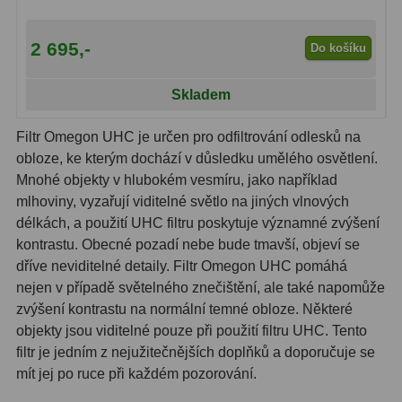
Dálkoměry
9
2 695,-
Do košíku
Noční vidění
8
Skladem
Mikroskopy
76
Pro děti
5
Filtr Omegon UHC je určen pro odfiltrování odlesků na
obloze, ke kterým dochází v důsledku umělého osvětlení.
Hobby
4
Mnohé objekty v hlubokém vesmíru, jako například
mlhoviny, vyzařují viditelné světlo na jiných vlnových
Školní a studentské
14
délkách, a použití UHC filtru poskytuje významné zvýšení
kontrastu. Obecné pozadí nebe bude tmavší, objeví se
Laboratorní
33
dříve neviditelné detaily. Filtr Omegon UHC pomáhá
Kapesní
10
nejen v případě světelného znečištění, ale také napomůže
zvýšení kontrastu na normální temné obloze. Některé
Digitální
10
objekty jsou viditelné pouze při použití filtru UHC. Tento
filtr je jedním z nejužitečnějších doplňků a doporučuje se
Příslušenství mikroskopů
16
mít jej po ruce při každém pozorování.