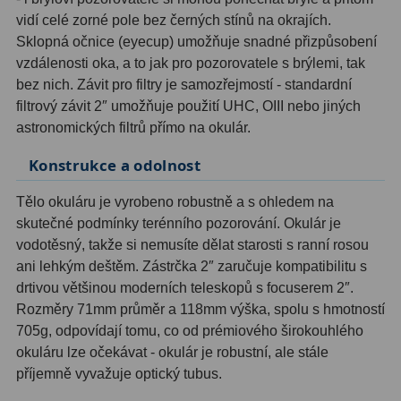
vidí celé zorné pole bez černých stínů na okrajích.
Ostatní
1
Sklopná očnice (eyecup) umožňuje snadné přizpůsobení
vzdálenosti oka, a to jak pro pozorovatele s brýlemi, tak
Montáže
93
bez nich. Závit pro filtry je samozřejmostí - standardní
filtrový závit 2″ umožňuje použití UHC, OIII nebo jiných
Azimutální AZ
5
astronomických filtrů přímo na okulár.
Paralaktické EQ
19
Konstrukce a odolnost
Fotografické montáže
5
Tělo okuláru je vyrobeno robustně a s ohledem na
Stativy a pilíře
3
skutečné podmínky terénního pozorování. Okulár je
vodotěsný, takže si nemusíte dělat starosti s ranní rosou
Objímky
10
ani lehkým deštěm. Zástrčka 2″ zaručuje kompatibilitu s
drtivou většinou moderních teleskopů s focuserem 2″.
Motory a pohony
13
Rozměry 71mm průměr a 118mm výška, spolu s hmotností
705g, odpovídají tomu, co od prémiového širokouhlého
Upínací prvky
13
okuláru lze očekávat - okulár je robustní, ale stále
Závaží
3
příjemně vyvažuje optický tubus.