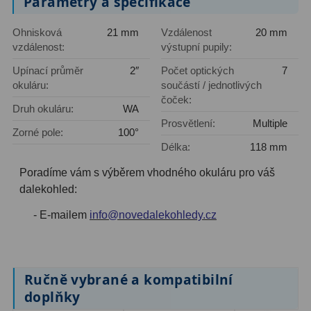
Parametry a specifikace
Primární zrcadla
9
Ohnisková
21 mm
Vzdálenost
20 mm
vzdálenost:
výstupní pupily:
Sekundární zrcadla
6
Upínací průměr
2″
Počet optických
7
okuláru:
součástí / jednotlivých
Adaptéry k okulárovým
čoček:
výtahům
8
Druh okuláru:
WA
Prosvětlení:
Multiple
Zorné pole:
100°
Pozorovací dalekohledy
50
Délka:
118 mm
Kompaktní
3
Poradíme vám s výběrem vhodného okuláru pro váš
dalekohled:
Turistické
9
- E-mailem
info@novedalekohledy.cz
Pro pozorování přírody a
ornitologie
17
Monokuláry
20
Ručně vybrané a kompatibilní
doplňky
Dárkové
1