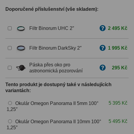
Doporučené příslušenství (vše skladem):
ZOOM
12
ED a Flat Field
12
Filtr Binorum UHC 2″
2 495 Kč
Měřící, s mřížkou
6
Filtr Binorum DarkSky 2″
1 995 Kč
Ostatní
30
Doplňky
1
Páska přes oko pro
295 Kč
astronomická pozorování
Filtry
181
Tento produkt je dostupný také v následujících
Měsíční a Polarizační
23
variantách:
Sluneční
42
5 395 Kč
Okulár Omegon Panorama II 5mm 100°
1,25″
CLS a UHC
18
5 495 Kč
Okulár Omegon Panorama II 10mm 100°
Širokopásmové
13
1,25″