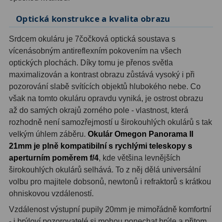
Optická konstrukce a kvalita obrazu
Hledáčky
28
Srdcem okuláru je 7čočková optická soustava s
Optické hledáčky
15
vícenásobným antireflexním pokovením na všech
optických plochách. Díky tomu je přenos světla
Red Dot hledáčky
6
maximalizován a kontrast obrazu zůstává vysoký i při
pozorování slabě svítících objektů hlubokého nebe. Co
Sluneční hledáčky
3
však na tomto okuláru opravdu vyniká, je ostrost obrazu
Úchyty a držáky hledáčků
4
až do samých okrajů zorného pole - vlastnost, která
rozhodně není samozřejmostí u širokouhlých okulárů s tak
Příslušenství
54
velkým úhlem záběru.
Okulár Omegon Panorama II
21mm je plně kompatibilní s rychlými teleskopy s
Redukce 1,25" a 2"
17
aperturním poměrem f/4
, kde většina levnějších
širokouhlých okulárů selhává. To z něj dělá universální
Svítilny
5
volbu pro majitele dobsonů, newtonů i refraktorů s krátkou
ohniskovou vzdáleností.
Čištění
28
Vzdálenost výstupní pupily 20mm je mimořádně komfortní
Binohlavy
3
- i brýloví pozorovatelé si mohou ponechat brýle a přitom