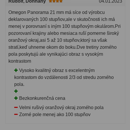
Rudolf
, Dohňany
04.01.2023
Dálkoměry
9
Omegon Panorama 21 mm má síce od výrobcu
Noční vidění
8
deklarovaných 100 stupňov,ale v skutočnosti ich má
menej v porovnaní s iným 100 stupňovým okulárom.Pri
Mikroskopy
76
pozorovaní krajiny alebo mesiaca ruší pomerne široký
oranžový okraj,asi 5 až 10 stupňov,ktorý sa však
Pro děti
5
stratí,keď uhneme okom do boku.Dve tretiny zorného
pola poskytujú ale vynikajúci obraz s vysokým
Hobby
4
kontrastom
Školní a studentské
14
Vysoko kvalitný obraz s excelentným
kontrastom do vzdálenosti 2/3 od stredu zorného
Laboratorní
33
pola.
Kapesní
10
Bezkonkurenčná cena
Digitální
10
Velmi rušivý oranžový okraj zorného pola
Zorné pole menej ako 100 stupňov
Příslušenství mikroskopů
16