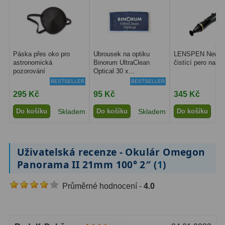
Binokulární dalekohledy
285
Astronomické
44
Páska přes oko pro
Ubrousek na optiku
LENSPEN New Or
Lovecké a turistické
114
astronomická
Binorum UltraClean
čistící pero na op
pozorování
Optical 30 x...
Univerzální
38
BESTSELLER
BESTSELLER
295 Kč
95 Kč
345 Kč
Kapesní
14
Do košíku
Skladem
Do košíku
Skladem
Do košíku
S
Dětské
7
Námořní
12
Uživatelská recenze - Okulár Omegon
Panorama II 21mm 100° 2″ (
1
)
Sportovní
54
Průměrné hodnocení -
4.0
Divadelní
2
Dálkoměry a Noční vidění
17