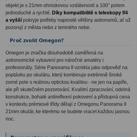
objekt je s 21mm ohniskovou vzdáleností a 100° polem
Filtry Clip
5
jednoduché a rychlé.
Díky kompatibilitě s teleskopy f/4
Filtry CCD Hα, OIII
7
a vyšší
pokryje potřeby naprosté většiny astronomů, ať už
pozorují z města nebo z temného nebe.
Filtrová kola a rámy
16
Proč zvolit Omegon?
Rovnače a reduktory
13
Omegon je značka dlouhodobě zaměřená na
Pointace
7
astronomické vybavení pro náročné amatéry i
profesionály. Série Panorama II vznikla jako odpověď na
Zaostřovací masky
27
poptávku po okuláru, který kombinuje extrémně široké
zorné pole s reálnou optickou kvalitou - ne jen na papíře,
ADC, Tilting
14
ale při skutečném pozorování. Kvalitní zpracování, odolná
Rotátory
34
konstrukce, bohaté antireflexní pokovení a přístupná cena
v kontextu prémiové třídy dělají z Omegonu Panorama II
Komponenty
78
21mm okulár, ke kterému se budete vracet každou jasnou
noc.
Helical výtahy
11
Okulárové výtahy
44