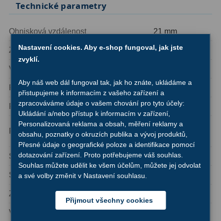
Technické parametry
Ostatní
22
Seřízení
22
Ohnisková vzdálenost
21 mm
Nastavení cookies. Aby e-shop fungoval, jak jste
Zdánlivé zorné pole
100°
Laserové kolimátory
6
zvyklí.
Vzdálenost výstupní pupily (eye relief)
20 mm
Optické kolimátory
11
Aby náš web dál fungoval tak, jak ho znáte, ukládáme a
Počet čoček
7
Umělé hvězdy
5
přistupujeme k informacím z vašeho zařízení a
zpracováváme údaje o vašem chování pro tyto účely:
Připojení k teleskopu
2″
Ukládání a/nebo přístup k informacím v zařízení,
Zrcátka a hranoly
61
Personalizovaná reklama a obsah, měření reklamy a
vícenásobné
Pokovení optiky
obsahu, poznatky o okruzích publika a vývoj produktů,
Diagonální zrcátka
36
(multi-coating)
Přesné údaje o geografické poloze a identifikace pomocí
dotazování zařízení. Proto potřebujeme váš souhlas.
Série
Panorama II
Diagonální hranoly
7
Souhlas můžete udělit ke všem účelům, můžete jej odvolat
Sklopná očnice
ano
a své volby změnit v Nastavení souhlasu.
Amici hranoly 45°
11
Závit pro filtry
ano
Amici hranoly 90°
7
Přijmout všechny cookies
Vodotěsnost
ano