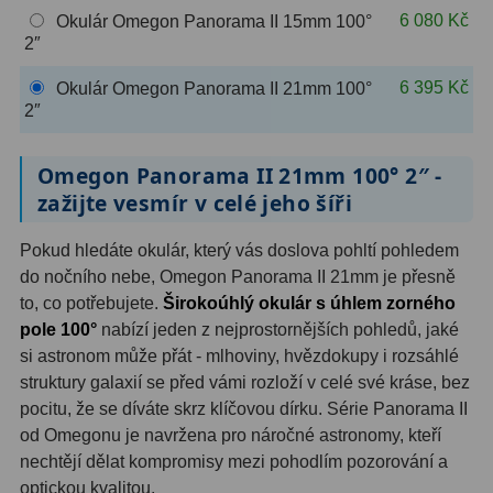
6 080 Kč
Okulár Omegon Panorama II 15mm 100°
OIII
9
2″
Hβ
6
6 395 Kč
Okulár Omegon Panorama II 21mm 100°
2″
SII
2
Planetární
2
Omegon Panorama II 21mm 100° 2″ -
zažijte vesmír v celé jeho šíři
Barevné
66
Pokud hledáte okulár, který vás doslova pohltí pohledem
Barlow čočky
65
do nočního nebe, Omegon Panorama II 21mm je přesně
to, co potřebujete.
Širokoúhlý okulár s úhlem zorného
Barlow 2x
38
pole 100°
nabízí jeden z nejprostornějších pohledů, jaké
Barlow 3x
12
si astronom může přát - mlhoviny, hvězdokupy i rozsáhlé
struktury galaxií se před vámi rozloží v celé své kráse, bez
Barlow 4x
3
pocitu, že se díváte skrz klíčovou dírku. Série Panorama II
od Omegonu je navržena pro náročné astronomy, kteří
Barlow 5x
8
nechtějí dělat kompromisy mezi pohodlím pozorování a
optickou kvalitou.
Převracecí
4