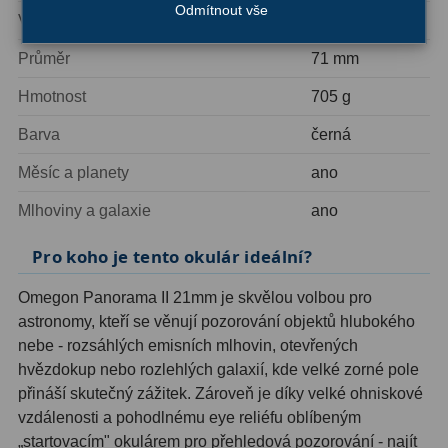
AstroFoto
306
Odmítnout vše
Výška
118 mm
Planetární kamery
19
Průměr
71 mm
Deep-Sky kamery
28
Hmotnost
705 g
Guiding kamery
14
Barva
černá
Měsíc a planety
ano
T-kroužky
16
Mlhoviny a galaxie
ano
Adaptéry projekční
11
Pro koho je tento okulár ideální?
Adaptéry T2
39
Omegon Panorama II 21mm je skvělou volbou pro
Adaptéry M48
33
astronomy, kteří se věnují pozorování objektů hlubokého
Filtry L-RGB
7
nebe - rozsáhlých emisních mlhovin, otevřených
hvězdokup nebo rozlehlých galaxií, kde velké zorné pole
Filtry IR-Pass
6
přináší skutečný zážitek. Zároveň je díky velké ohniskové
vzdálenosti a pohodlnému eye reliéfu oblíbeným
Filtry IR-Block
10
„startovacím" okulárem pro přehledová pozorování - najít