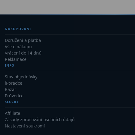
Kamery
3
Preparáty
2
Sklíčka
8
NAKUPOVÁNÍ
Mikroskopicke sady
3
Doručení a platba
Vše o nákupu
Vrácení do 14 dnů
Meteostanice
52
Reklamace
INFO
Domácí
21
Stav objednávky
Pokročilé
5
iPoradce
Bazar
Profesionální
9
Průvodce
SLUŽBY
Čidla
2
Affiliate
Teploměry a vlhkoměry
15
Zásady zpracování osobních údajů
Nastavení soukromí
Foto stativy
10