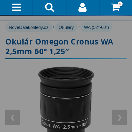
0
Přihlášení
Akce!
›
›
NoveDalekohledy.cz
Okuláry
WA (52°-60°)
Affiliate
Hvězdářské dalekohledy
222
Okulár Omegon Cronus WA
2,5mm 60° 1,25″
Průvodce
Pro začátečníky
67
Pro děti
30
Doručení
A
Čočkové
60
Platba
Zrcadlové
65
Vše
O
Katadioptrické
7
Nákupu
ED / Apochromáty
33
❮
❯
Vrácení
Ritchey-Chrétien
13
Do