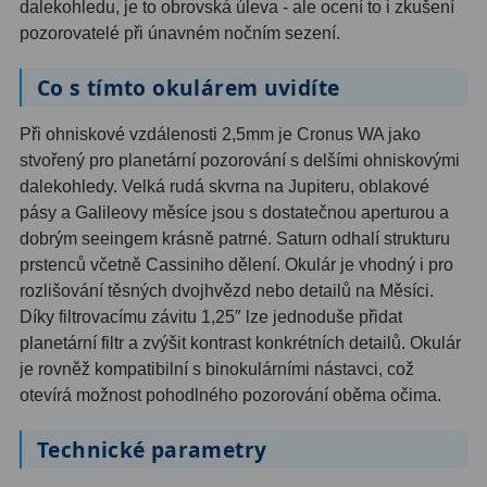
dalekohledu, je to obrovská úleva - ale ocení to i zkušení
Ostatní
22
pozorovatelé při únavném nočním sezení.
Seřízení
22
Co s tímto okulárem uvidíte
Laserové kolimátory
6
Při ohniskové vzdálenosti 2,5mm je Cronus WA jako
Optické kolimátory
11
stvořený pro planetární pozorování s delšími ohniskovými
dalekohledy. Velká rudá skvrna na Jupiteru, oblakové
Umělé hvězdy
5
pásy a Galileovy měsíce jsou s dostatečnou aperturou a
dobrým seeingem krásně patrné. Saturn odhalí strukturu
Zrcátka a hranoly
61
prstenců včetně Cassiniho dělení. Okulár je vhodný i pro
rozlišování těsných dvojhvězd nebo detailů na Měsíci.
Diagonální zrcátka
36
Díky filtrovacímu závitu 1,25″ lze jednoduše přidat
planetární filtr a zvýšit kontrast konkrétních detailů. Okulár
Diagonální hranoly
7
je rovněž kompatibilní s binokulárními nástavci, což
Amici hranoly 45°
11
otevírá možnost pohodlného pozorování oběma očima.
Amici hranoly 90°
7
Technické parametry