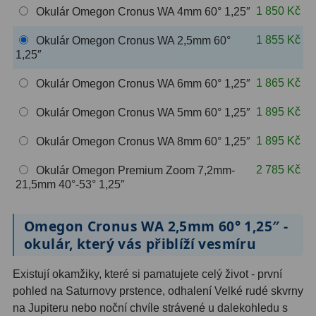
1 850 Kč
Okulár Omegon Cronus WA 4mm 60° 1,25″
OIII
9
1 855 Kč
Okulár Omegon Cronus WA 2,5mm 60°
Hβ
6
1,25″
SII
2
1 865 Kč
Okulár Omegon Cronus WA 6mm 60° 1,25″
Planetární
2
1 895 Kč
Okulár Omegon Cronus WA 5mm 60° 1,25″
Barevné
66
1 895 Kč
Okulár Omegon Cronus WA 8mm 60° 1,25″
Barlow čočky
65
2 785 Kč
Okulár Omegon Premium Zoom 7,2mm-
21,5mm 40°-53° 1,25″
Barlow 2x
38
Omegon Cronus WA 2,5mm 60° 1,25″ -
Barlow 3x
12
okulár, který vás přiblíží vesmíru
Barlow 4x
3
Existují okamžiky, které si pamatujete celý život - první
Barlow 5x
8
pohled na Saturnovy prstence, odhalení Velké rudé skvrny
na Jupiteru nebo noční chvíle strávené u dalekohledu s
Převracecí
4