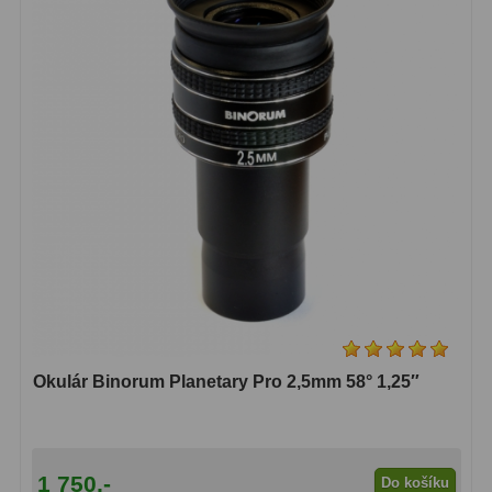
Dálkoměry
9
Noční vidění
8
Mikroskopy
76
Pro děti
5
Hobby
4
Školní a studentské
14
Laboratorní
33
Kapesní
10
Okulár Binorum Planetary Pro 2,5mm 58° 1,25″
Digitální
10
Příslušenství mikroskopů
16
1 750,-
Do košíku