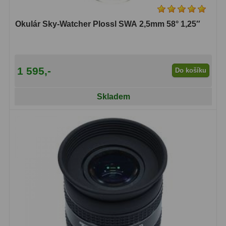
Ostatní
179
Okulár Sky-Watcher Plossl SWA 2,5mm 58° 1,25″
Literatura
11
Lupy
69
1 595,-
Do košíku
Dárkové poukazy
29
Skladem
Kufry a tašky
64
Ostatní
6
Bazar
11
Dalekohledy
8
Okuláry
1
Ostatní
2