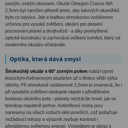
jasným, ostrým obrazem. Okulár Omegon Cronus WA
2,5mm byl navržen přesně proto, aby takových okamžiků
Hledáčky
28
bylo co nejvíce. Jde o kratkou ohniskovou vzdálenost
určenou pro vysoké zvětšení, ideální pro detailní
Optické hledáčky
15
pozorování planet a dvojhvězd - a díky promyšlené
optické konstrukci si zachovává veškerý komfort, který od
Red Dot hledáčky
6
moderního okuláru očekáváte.
Sluneční hledáčky
3
Optika, která dává smysl
Úchyty a držáky hledáčků
4
Širokoúhlý okulár s 60° zorným polem
nabízí oproti
Příslušenství
54
klasickým Kellnerovým okulárům až o třetinu větší výřez
oblohy. Při ohniskové vzdálenosti 2,5mm to znamená, že i
Redukce 1,25" a 2"
17
při vysokém zvětšení sledujete objekt v přiměřeném
kontextu okolního pole - planety neztrácíte hned, jak se
Svítilny
5
teleskop nepatrně pohne. Antireflexní vrstvy jsou
naneseny na všech vzduch-sklo površích, což potlačuje
Čištění
28
nežádoucí odrazy a výrazně zvyšuje kontrast i
Binohlavy
3
přenášenou světelnou energii. Výsledkem je obraz s