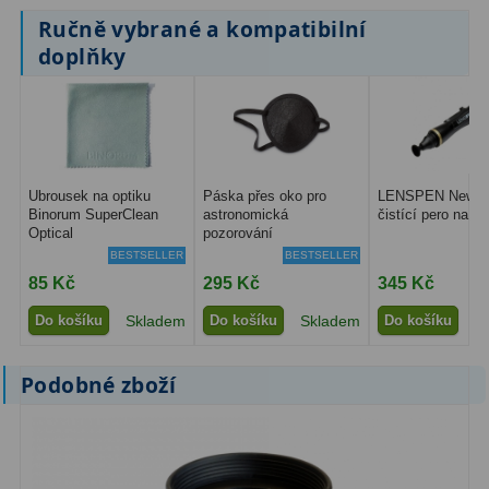
Ručně vybrané a kompatibilní
Binokulární dalekohledy
285
doplňky
Astronomické
44
Lovecké a turistické
114
Univerzální
38
Ubrousek na optiku
Páska přes oko pro
LENSPEN New Or
Binorum SuperClean
astronomická
čistící pero na op
Kapesní
14
Optical
pozorování
BESTSELLER
BESTSELLER
Dětské
7
85 Kč
295 Kč
345 Kč
Námořní
12
Do košíku
Skladem
Do košíku
Skladem
Do košíku
S
Sportovní
54
Podobné zboží
Divadelní
2
Dálkoměry a Noční vidění
17