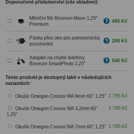
Doporučené příslušenství (vše skladem):
ZOOM
12
Měsíční filtr Binorum Moon 1,25″
480 Kč
Premium
ED a Flat Field
12
Měřící, s mřížkou
6
Páska přes oko pro astronomická
295 Kč
pozorování
Ostatní
30
Adaptér na chytré telefony
540 Kč
Doplňky
1
Binorum SmartPhoto 1,25″
Filtry
181
Tento produkt je dostupný také v následujících
variantách:
Měsíční a Polarizační
23
1 785 Kč
Okulár Omegon Cronus WA 9mm 60° 1,25″
Sluneční
42
1 795 Kč
Okulár Omegon Cronus WA 3,2mm 60°
1,25″
CLS a UHC
18
1 795 Kč
Okulár Omegon Cronus WA 7mm 60° 1,25″
Širokopásmové
13