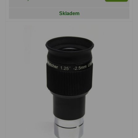
Kamery
3
Skladem
Preparáty
2
Sklíčka
8
Mikroskopicke sady
3
Meteostanice
52
Domácí
21
Pokročilé
5
Profesionální
9
Čidla
2
Teploměry a vlhkoměry
15
Foto stativy
10