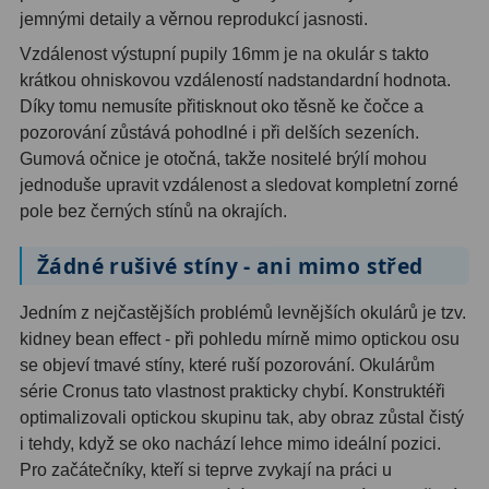
jemnými detaily a věrnou reprodukcí jasnosti.
Ostatní
1
Vzdálenost výstupní pupily 16mm je na okulár s takto
krátkou ohniskovou vzdáleností nadstandardní hodnota.
Montáže
93
Díky tomu nemusíte přitisknout oko těsně ke čočce a
pozorování zůstává pohodlné i při delších sezeních.
Azimutální AZ
5
Gumová očnice je otočná, takže nositelé brýlí mohou
Paralaktické EQ
19
jednoduše upravit vzdálenost a sledovat kompletní zorné
pole bez černých stínů na okrajích.
Fotografické montáže
5
Žádné rušivé stíny - ani mimo střed
Stativy a pilíře
3
Jedním z nejčastějších problémů levnějších okulárů je tzv.
Objímky
10
kidney bean effect - při pohledu mírně mimo optickou osu
Motory a pohony
13
se objeví tmavé stíny, které ruší pozorování. Okulárům
série Cronus tato vlastnost prakticky chybí. Konstruktéři
Upínací prvky
13
optimalizovali optickou skupinu tak, aby obraz zůstal čistý
i tehdy, když se oko nachází lehce mimo ideální pozici.
Závaží
3
Pro začátečníky, kteří si teprve zvykají na práci u