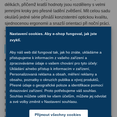
délkách, přičemž kratší hodnoty jsou rozděleny s velmi
Filtry Clip
5
jemnými kroky pro přesné ladění zvětšení. Mít celou sadu
Filtry CCD Hα, OIII
7
okulárů jedné série přináší konzistentní optickou kvalitu,
sjednocenou ergonomii a snazší orientaci při noční práci.
Filtrová kola a rámy
16
Jakmile si na Cronus zvyknete, budete instinktivně vědět,
Nastavení cookies. Aby e-shop fungoval, jak jste
co od každého členu série čekat.
Rovnače a reduktory
13
zvyklí.
Proč zvolit Omegon
Pointace
7
Aby náš web dál fungoval tak, jak ho znáte, ukládáme a
přistupujeme k informacím z vašeho zařízení a
Zaostřovací masky
27
Omegon je značka určená astronomům
, kteří hledají
zpracováváme údaje o vašem chování pro tyto účely:
spolehlivou a přitom finančně dostupnou optiku bez
Ukládání a/nebo přístup k informacím v zařízení,
ADC, Tilting
14
kompromisů v klíčových parametrech. Série Cronus
Personalizovaná reklama a obsah, měření reklamy a
vznikla s jasným záměrem: nabídnout začátečníkům i
obsahu, poznatky o okruzích publika a vývoj produktů,
Rotátory
34
středně pokročilým pozorovatelům okuláry, které skutečně
Přesné údaje o geografické poloze a identifikace pomocí
dotazování zařízení. Proto potřebujeme váš souhlas.
ukáží, co jejich dalekohled dokáže. Promyšlená
Komponenty
78
Souhlas můžete udělit ke všem účelům, můžete jej odvolat
konstrukce, pečlivě nanesené antireflexní vrstvy a důraz
a své volby změnit v Nastavení souhlasu.
na pohodlné pozorování jsou důkazy toho, že Omegon
Helical výtahy
11
bere astronomii vážně. Velký výběr ohniskových
Přijmout všechny cookies
vzdáleností a příslušenství navíc umožňuje budovat sbírku
Okulárové výtahy
44