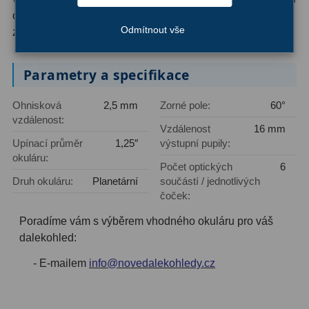
okulárů systematicky, podle toho, jak rostou vaše
Primární zrcadla
9
Odmítnout vše
zkušenosti a ambice.
Sekundární zrcadla
6
Parametry a specifikace
Adaptéry k okulárovým
výtahům
8
Ohnisková
2,5 mm
Zorné pole:
60°
vzdálenost:
Vzdálenost
16 mm
Pozorovací dalekohledy
50
Upínací průměr
1,25″
výstupní pupily:
okuláru:
Počet optických
6
Kompaktní
3
Druh okuláru:
Planetární
součástí / jednotlivých
čoček:
Turistické
9
Poradíme vám s výběrem vhodného okuláru pro váš
Pro pozorování přírody a
dalekohled:
ornitologie
17
- E-mailem
info@novedalekohledy.cz
Monokuláry
20
Dárkové
1