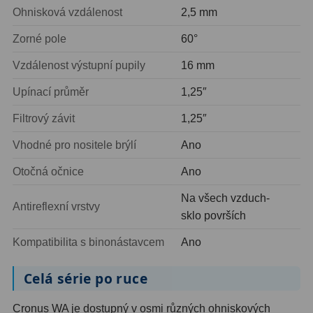
AstroFoto
306
Ohnisková vzdálenost
2,5 mm
Planetární kamery
19
Zorné pole
60°
Deep-Sky kamery
28
Vzdálenost výstupní pupily
16 mm
Upínací průměr
1,25″
Guiding kamery
14
Filtrový závit
1,25″
T-kroužky
16
Vhodné pro nositele brýlí
Ano
Adaptéry projekční
11
Otočná očnice
Ano
Adaptéry T2
39
Na všech vzduch-
Antireflexní vrstvy
Adaptéry M48
33
sklo površích
Filtry L-RGB
7
Kompatibilita s binonástavcem
Ano
Filtry IR-Pass
6
Celá série po ruce
Filtry IR-Block
10
Cronus WA je dostupný v osmi různých ohniskových