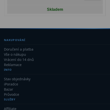
Skladem
NAKUPOVÁNÍ
Doručení a platba
Vše o nákupu
Vrácení do 14 dnů
Reklamace
INFO
Stav objednávky
iPoradce
Bazar
Průvodce
SLUŽBY
Affiliate