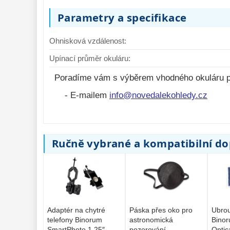
Parametry a specifikace
Ohnisková vzdálenost:
Upínací průměr okuláru:
Poradíme vám s výběrem vhodného okuláru p
- E-mailem
info@novedalekohledy.cz
Ručně vybrané a kompatibilní d
Adaptér na chytré
Páska přes oko pro
Ubrou
telefony Binorum
astronomická
Binor
SmartPhoto 1,25″
pozorování
Optica