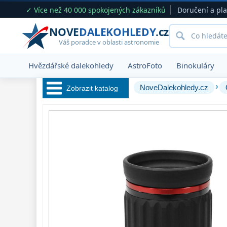
✓ Více než 40 000 spokojených zákazníků
Doručení a pl
NOVE
DALEKOHLEDY
.cz
Váš poradce v oblasti astronomie
Hvězdářské dalekohledy
AstroFoto
Binokuláry
›
NoveDalekohledy.cz
Zobrazit katalog
Hvězdářské 
dalekohledy 
222
Okuláry 
390
Plössl a Super
Plössl
120
WA (52°-60°)
64
SWA (62°-78°)
101
UWA (80°-98°)
27
XWA (100°-120°)
17
ZOOM
12