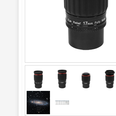
ED a Flat Field
12
Měřící, s mřížkou
6
Ostatní
30
Doplňky
1
Filtry 
181
Barlow čočky 
65
Hledáčky 
28
Příslušenství 
54
Montáže 
93
Seřízení 
22
Zrcátka a hranoly 
61
AstroFoto 
306
Komponenty 
78