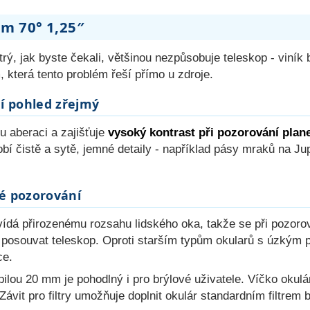
m 70° 1,25″
strý, jak byste čekali, většinou nezpůsobuje teleskop - vin
 která tento problém řeší přímo u zdroje.
ní pohled zřejmý
 aberaci a zajišťuje
vysoký kontrast při pozorování plan
í čistě a sytě, jemné detaily - například pásy mraků na Jupi
né pozorování
ídá přirozenému rozsahu lidského oka, takže se při pozoro
i posouvat teleskop. Oproti starším typům okularů s úzkým 
ce.
ilou 20 mm je pohodlný i pro brýlové uživatele. Víčko okulá
Závit pro filtry umožňuje doplnit okulár standardním filtrem