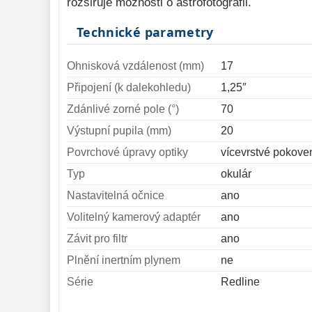
rozšiřuje možnosti o astrofotografii.
Technické parametry
Ohnisková vzdálenost (mm)
17
Připojení (k dalekohledu)
1,25″
Zdánlivé zorné pole (°)
70
Výstupní pupila (mm)
20
Povrchové úpravy optiky
vícevrstvé pokove
Typ
okulár
Nastavitelná očnice
ano
Volitelný kamerový adaptér
ano
Závit pro filtr
ano
Plnění inertním plynem
ne
Série
Redline