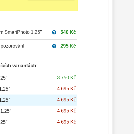
um SmartPhoto 1,25″
540 Kč
 pozorování
295 Kč
ících variantách:
3 750 Kč
,25″
4 695 Kč
1,25″
4 695 Kč
1,25″
4 695 Kč
1,25″
4 695 Kč
,25″