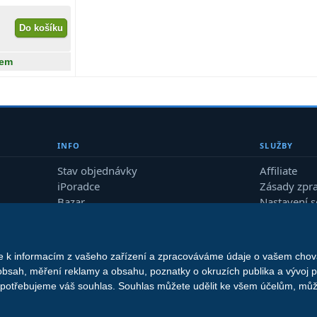
Do košíku
dem
INFO
SLUŽBY
Stav objednávky
Affiliate
iPoradce
Zásady zpr
Bazar
Nastavení 
Průvodce
me k informacím z vašeho zařízení a zpracováváme údaje o vašem chová
© 2013 - 2026 Vedius Soft s.r.o.
obsah, měření reklamy a obsahu, poznatky o okruzích publika a vývoj 
o potřebujeme váš souhlas. Souhlas můžete udělit ke všem účelům, může
Tyto internetové stránky používají soubory cookie.