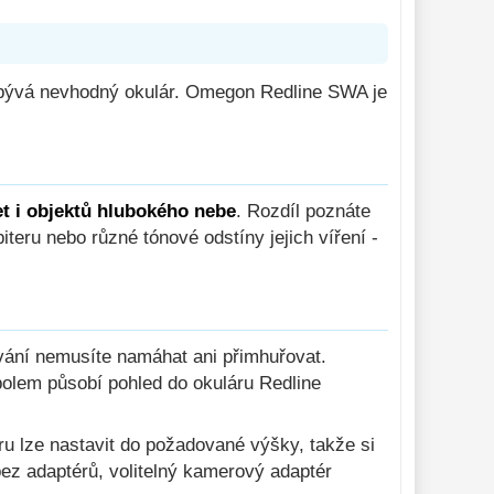
ík bývá nevhodný okulár. Omegon Redline SWA je
et i objektů hlubokého nebe
. Rozdíl poznáte
teru nebo různé tónové odstíny jejich víření -
vání nemusíte namáhat ani přimhuřovat.
polem působí pohled do okuláru Redline
ru lze nastavit do požadované výšky, takže si
 bez adaptérů, volitelný kamerový adaptér