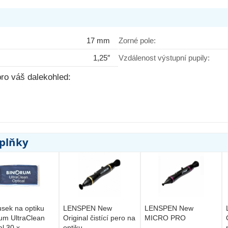
17 mm
Zorné pole:
1,25″
Vzdálenost výstupní pupily:
ro váš dalekohled:
oplňky
sek na optiku
LENSPEN New
LENSPEN New
um UltraClean
Original čistící pero na
MICRO PRO
l 30 x...
optiku