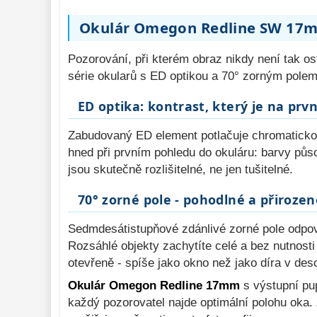
Pozorovací 
dalekohledy 
50
Okulár Omegon Redline SW 17m
Binokulární 
dalekohledy 
285
Pozorování, při kterém obraz nikdy není tak o
série okularů s ED optikou a 70° zorným polem,
Dálkoměry a Noční 
vidění 
17
ED optika: kontrast, který je na prv
Mikroskopy 
76
Zabudovaný ED element potlačuje chromatickou
Příslušenství 
hned při prvním pohledu do okuláru: barvy působ
mikroskopů 
16
jsou skutečně rozlišitelné, ne jen tušitelné.
Meteostanice 
52
70° zorné pole - pohodlné a přiroze
Foto stativy 
10
Sedmdesátistupňové zdánlivé zorné pole odpov
Ostatní 
179
Rozsáhlé objekty zachytíte celé a bez nutnost
Bazar 
11
otevřeně - spíše jako okno než jako díra v des
Okulár Omegon Redline 17mm
s výstupní pup
každý pozorovatel najde optimální polohu oka. 