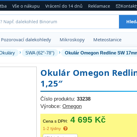
atba
Vše o nákupu
Vrácení do 14 dnů
Reklamace
Kontakt
Hled
Pozorovací dalekohledy
Mikroskopy
Meteostanice
›
›
Okuláry
SWA (62°-78°)
Okulár Omegon Redline SW 17mm
Okulár Omegon Redli
1,25″
Číslo produktu:
33238
Výrobce:
Omegon
4 695 Kč
Cena s DPH:
1-2 týdny