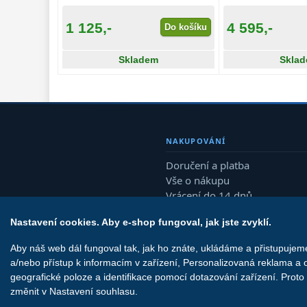
1 125,-
4 595,-
Do košíku
Skladem
Skla
NAKUPOVÁNÍ
Doručení a platba
Vše o nákupu
Vrácení do 14 dnů
Reklamace
Nastavení cookies. Aby e-shop fungoval, jak jste zvyklí.
Aby náš web dál fungoval tak, jak ho znáte, ukládáme a přistupuje
a/nebo přístup k informacím v zařízení, Personalizovaná reklama a 
geografické poloze a identifikace pomocí dotazování zařízení. Prot
změnit v Nastavení souhlasu.