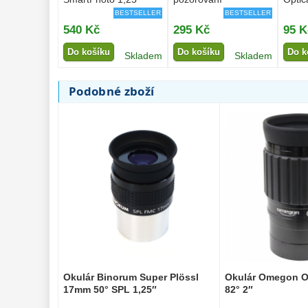
BESTSELLER
BESTSELLER
540 Kč
295 Kč
95 K
Do košíku
Do košíku
Do k
Skladem
Skladem
Podobné zboží
Okulár Binorum Super Plössl
Okulár Omegon 
17mm 50° SPL 1,25″
82° 2″