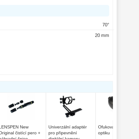
70°
20 mm
LENSPEN New
Univerzální adaptér
Ofukovací balónek n
Original čistící pero +
pro připevnění
optiku
náhradní špice
digitální kamery