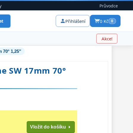
y
Průvodce
Přihlášení
0 Kč
at
0
Akce!
 70° 1,25″
ne SW 17mm 70°
Vložit do košíku