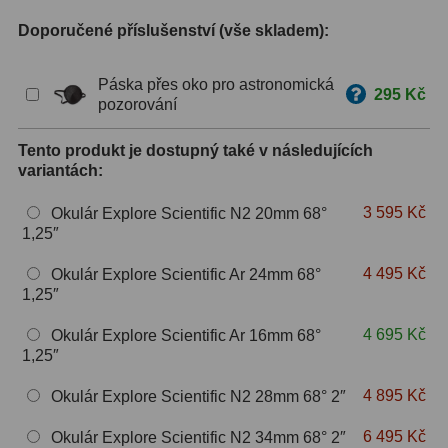
Doporučené příslušenství (vše skladem):
ZOOM
12
ED a Flat Field
12
Páska přes oko pro astronomická
295 Kč
pozorování
Měřící, s mřížkou
6
Tento produkt je dostupný také v následujících
Ostatní
30
variantách:
Doplňky
1
3 595 Kč
Okulár Explore Scientific N2 20mm 68°
1,25″
Filtry
182
4 495 Kč
Okulár Explore Scientific Ar 24mm 68°
1,25″
Měsíční a Polarizační
23
4 695 Kč
Okulár Explore Scientific Ar 16mm 68°
Sluneční
43
1,25″
CLS a UHC
18
4 895 Kč
Okulár Explore Scientific N2 28mm 68° 2″
Širokopásmové
13
6 495 Kč
Okulár Explore Scientific N2 34mm 68° 2″