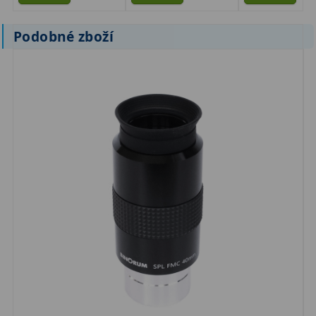
Binokulární dalekohledy
285
Podobné zboží
Astronomické
44
Lovecké a turistické
114
Univerzální
38
Kapesní
14
Dětské
7
Námořní
12
Sportovní
54
Divadelní
2
Dálkoměry a Noční vidění
17