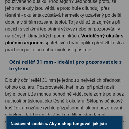
používaného dusíku. Proč argon? Jednoduše proto, že
jeho molekuly jsou větší, a proto hůře difundují přes
Ostatní
1
těsnění - okulár tak zůstává hermeticky uzavřený po delší
Montáže
93
dobu a v širším rozsahu teplot. To je důležité zejména při
nocích s velkými teplotními výkyvy nebo při pozorování v
Azimutální AZ
5
náročných klimatických podmínkách.
Vodotěsný okulár s
plněním argonem
spolehlivě chrání optiku před vlhkostí a
Paralaktické EQ
19
prachem po celou dobu životnosti přístroje.
Fotografické montáže
5
Oční reliéf 31 mm - ideální pro pozorovatele s
brýlemi
Stativy a pilíře
3
Dlouhý oční reliéf 31 mm je jednou z největších předností
Objímky
10
tohoto okuláru. Pozorovatelé, kteří musí při práci nosit
brýle, ocení, že mohou pohodlně vidět celé zorné pole bez
Motory a pohony
13
nutnosti přitisknout oko těsně k okuláru. Sklopný očnicový
Upínací prvky
13
košíček umožňuje rychlé přizpůsobení jak pro pozorování
s brýlemi, tak bez nich. Závit pro filtr je standardní
Závaží
3
součástí, takže připojení astronomických filtrů je přímočaré
Nastavení cookies. Aby e-shop fungoval, jak jste
a bez kompromisů.