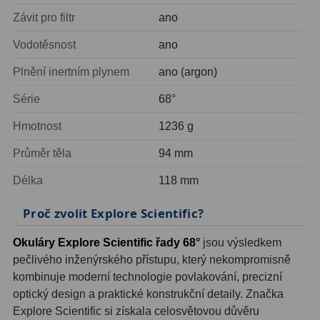
AstroFoto
306
Závit pro filtr
ano
Planetární kamery
19
Vodotěsnost
ano
Deep-Sky kamery
28
Plnění inertním plynem
ano (argon)
Guiding kamery
14
Série
68°
T-kroužky
16
Hmotnost
1236 g
Průměr těla
94 mm
Adaptéry projekční
11
Délka
118 mm
Adaptéry T2
39
Proč zvolit Explore Scientific?
Adaptéry M48
33
Okuláry Explore Scientific řady 68°
jsou výsledkem
Filtry L-RGB
7
pečlivého inženýrského přístupu, který nekompromisně
Filtry IR-Pass
6
kombinuje moderní technologie povlakování, precizní
optický design a praktické konstrukční detaily. Značka
Filtry IR-Block
10
Explore Scientific si získala celosvětovou důvěru