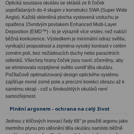
Optická soustava okuláru se skládá ze 6 čoček
uspořádaných do 4 skupin v konstrukci SWA (Super Wide
Hledáčky
28
Angle). Každá skleněná plocha vystavená vzduchu je
opatřena 15vrstvým povlakem Enhanced Multi-Layer
Optické hledáčky
15
Deposition (EMD™) - to je výrazně více vrstev, než nabízí
běžná konkurence. Výsledkem je minimální odraz světla,
Red Dot hledáčky
6
vynikající propustnost a zejména vysoký kontrast v celém
Sluneční hledáčky
3
zorném poli, bez nežádoucích duchy nebo parazitních
odlesků. Všechny hrany čoček jsou navíc zčerněny, aby
Úchyty a držáky hledáčků
4
se eliminovalo rozptýlené světlo uvnitř těla okuláru.
Počítačově optimalizovaný design optického systému
Příslušenství
54
zajišťuje rovné zorné pole a precizní korekci obrazu až k
samému okraji - což u širokoúhlých okulárů není
Redukce 1,25" a 2"
17
samozřejmost.
Svítilny
5
Plnění argonem - ochrana na celý život
Čištění
28
Jednou z klíčových inovací řady 68° je použití argonu jako
inertního plynu pro utěsnění těla okuláru namísto běžně
Binohlavy
3