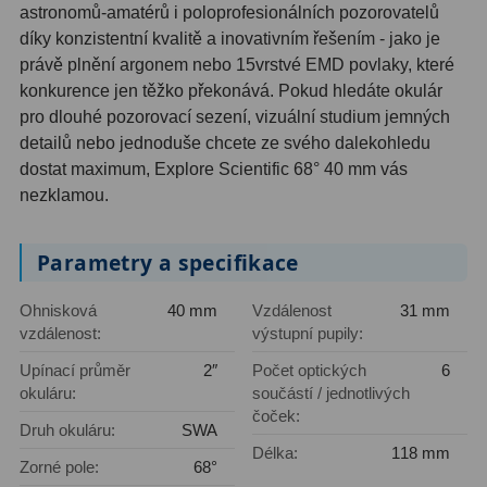
astronomů-amatérů i poloprofesionálních pozorovatelů
Filtry Clip
5
díky konzistentní kvalitě a inovativním řešením - jako je
právě plnění argonem nebo 15vrstvé EMD povlaky, které
Filtry CCD Hα, OIII
7
konkurence jen těžko překonává. Pokud hledáte okulár
Filtrová kola a rámy
16
pro dlouhé pozorovací sezení, vizuální studium jemných
detailů nebo jednoduše chcete ze svého dalekohledu
Rovnače a reduktory
13
dostat maximum, Explore Scientific 68° 40 mm vás
nezklamou.
Pointace
7
Zaostřovací masky
27
Parametry a specifikace
ADC, Tilting
14
Ohnisková
40 mm
Vzdálenost
31 mm
vzdálenost:
výstupní pupily:
Rotátory
34
Upínací průměr
2″
Počet optických
6
Komponenty
78
okuláru:
součástí / jednotlivých
čoček:
Druh okuláru:
SWA
Helical výtahy
11
Délka:
118 mm
Zorné pole:
68°
Okulárové výtahy
44