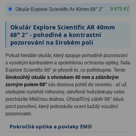
OIII
9
9 875 Kč
Okulár Explore Scientific Ar 40mm 68° 2″
Hβ
6
Okulár Explore Scientific AR 40mm
SII
2
68° 2″ - pohodlné a kontrastní
pozorování na širokém poli
Planetární
2
Pokud hledáte okulár, který spojuje pohodlné pozorování
Barevné
66
s vysokým kontrastem a spolehlivou ochranou optiky, řada
Explore Scientific 68° je přesně to, co potřebujete. Tento
Barlow čočky
65
širokoúhlý okulár s ohniskem 40 mm a zdánlivým
zorným polem 68°
vás doslova pohltí do vesmíru - ať už
Barlow 2x
38
sledujete rozlehlé mlhoviny, otevřené hvězdokupy nebo
Barlow 3x
12
procházíte Mléčnou dráhou. Úhlopříčný záběr 68° dává
pocit ponoření, který jednoduše ocení každý vizuální
Barlow 4x
3
pozorovatel.
Barlow 5x
8
Pokročilá optika a povlaky EMD
Převracecí
4