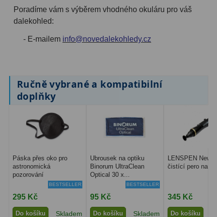
Poradíme vám s výběrem vhodného okuláru pro váš
Primární zrcadla
9
dalekohled:
- E-mailem
info@novedalekohledy.cz
Sekundární zrcadla
6
Adaptéry k okulárovým
výtahům
8
Ručně vybrané a kompatibilní
doplňky
Pozorovací dalekohledy
50
Kompaktní
3
Turistické
9
Pro pozorování přírody a
Páska přes oko pro
Ubrousek na optiku
LENSPEN New Or
astronomická
Binorum UltraClean
čistící pero na op
ornitologie
17
pozorování
Optical 30 x...
BESTSELLER
BESTSELLER
Monokuláry
20
295 Kč
95 Kč
345 Kč
Dárkové
1
Do košíku
Skladem
Do košíku
Skladem
Do košíku
S