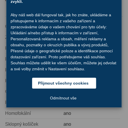
zvyklí.
Ostatní
22
Technické parametry
Aby náš web dál fungoval tak, jak ho znáte, ukládáme a
Seřízení
22
přistupujeme k informacím z vašeho zařízení a
Ohnisková vzdálenost
40 mm
zpracováváme údaje o vašem chování pro tyto účely:
Laserové kolimátory
6
Ukládání a/nebo přístup k informacím v zařízení,
Zdánlivé zorné pole
68°
Personalizovaná reklama a obsah, měření reklamy a
Optické kolimátory
11
obsahu, poznatky o okruzích publika a vývoj produktů,
Připojení k dalekohledu
2″
Přesné údaje o geografické poloze a identifikace pomocí
Umělé hvězdy
5
dotazování zařízení. Proto potřebujeme váš souhlas.
Počet čoček
6
Souhlas můžete udělit ke všem účelům, můžete jej odvolat
Zrcátka a hranoly
61
a své volby změnit v Nastavení souhlasu.
Počet skupin
4
Diagonální zrcátka
36
Konstrukce
SWA
Přijmout všechny cookies
Diagonální hranoly
7
Oční reliéf
31 mm
Odmítnout vše
Povlak optiky
EMD (15vrstvý vícevrstvý)
Amici hranoly 45°
11
Homofokální
ano
Amici hranoly 90°
7
Sklopný košíček
ano