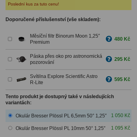
Poslední kus za tuto cenu!
ZOOM
12
Doporučené příslušenství (vše skladem):
ED a Flat Field
12
Měsíční filtr Binorum Moon 1,25″
Měřící, s mřížkou
6
480 Kč
Premium
Ostatní
30
Páska přes oko pro astronomická
295 Kč
pozorování
Doplňky
1
Svítilna Explore Scientific Astro
Filtry
182
595 Kč
R-Lite
Měsíční a Polarizační
23
Tento produkt je dostupný také v následujících
variantách:
Sluneční
43
1 050 Kč
Okulár Bresser Plössl PL 6,5mm 50° 1,25″
CLS a UHC
18
1 095 Kč
Okulár Bresser Plössl PL 10mm 50° 1,25″
Širokopásmové
13