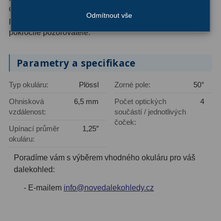
AstroFoto
306
důrazem na praktičnost, kvalitu zpracování a dostupnost
Odmítnout vše
pro široké spektrum uživatelů od začátečníků až po
Planetární kamery
19
pokročilé pozorovatele.
Deep-Sky kamery
28
Parametry a specifikace
Guiding kamery
14
Typ okuláru:
Plössl
Zorné pole:
50°
T-kroužky
16
Ohnisková
6,5 mm
Počet optických
4
Adaptéry projekční
11
vzdálenost:
součástí / jednotlivých
čoček:
Adaptéry T2
39
Upínací průměr
1,25″
okuláru:
Adaptéry M48
33
Poradíme vám s výběrem vhodného okuláru pro váš
Filtry L-RGB
7
dalekohled:
- E-mailem
info@novedalekohledy.cz
Filtry IR-Pass
6
Filtry IR-Block
10