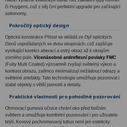
či Huygens, což z něj činí perfektní upgrade pro začínající
Hledáčky
28
astronomy.
Pokročilý optický design
Optické hledáčky
15
Optická konstrukce Plössl se skládá ze čtyř optických
Red Dot hledáčky
6
členů uspořádaných ve dvou skupinách, což zajišťuje
Sluneční hledáčky
3
vynikající korekci aberací a ostrý obraz až k okrajům
zorného pole.
Vícenásobné antireflexní povlaky FMC
Úchyty a držáky hledáčků
4
(Fully Multi Coated) významně zvyšují světelný výkon a
kontrast obrazu, zatímco minimalizují nežádoucí odrazy a
Příslušenství
54
světelné artefakty. Tato technologie umožňuje pozorovat i
slabé objekty s větší jasností a detaily.
Redukce 1,25" a 2"
17
Praktické vlastnosti pro pohodlné pozorování
Svítilny
5
Ohrnovací gumová očnice chrání oko před bočním
Čištění
28
světlem a umožňuje komfortní pozorování i pro uživatele
brýlí. Kovový pochromovaný tubus není jen esteticky
Binohlavy
3