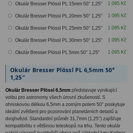
1 095 Kč
Okulár Bresser Plössl PL 15mm 50° 1,25″
OIII
9
1 095 Kč
Okulár Bresser Plössl PL 20mm 50° 1,25″
Hβ
6
1 095 Kč
Okulár Bresser Plössl PL 25mm 50° 1,25″
SII
2
1 095 Kč
Okulár Bresser Plössl PL 30mm 50° 1,25″
Planetární
2
1 095 Kč
Okulár Bresser Plössl PL 5mm 50° 1,25″
Barevné
66
Okulár Bresser Plössl PL 6,5mm 50°
Barlow čočky
65
1,25″
Barlow 2x
38
Okulár Bresser Plössl 6,5mm
představuje vynikající
Barlow 3x
12
volbu pro astronomy všech úrovní zkušeností. S
ohniskovou délkou 6,5mm a zorným polem 50° poskytuje
Barlow 4x
3
ideální zvětšení pro pozorování planetárních detailů a
dvojhvězd. Standardní průměr 31,7mm (1,25″) zajišťuje
Barlow 5x
8
kompatibilitu s většinou teleskopů na trhu. Tento okulár
nabízí výrazně kvalitnější obraz než základní typy Kellner
Převracecí
4