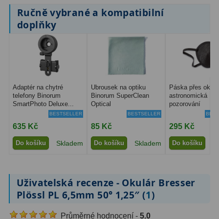
Filtry Clip
5
Ručně vybrané a kompatibilní
doplňky
Filtry CCD Hα, OIII
7
Filtrová kola a rámy
16
Rovnače a reduktory
13
Adaptér na chytré
Ubrousek na optiku
Páska přes oko p
Pointace
7
telefony Binorum
Binorum SuperClean
astronomická
SmartPhoto Deluxe...
Optical
pozorování
Zaostřovací masky
27
BESTSELLER
BESTSELLER
BEST
635 Kč
85 Kč
295 Kč
ADC, Tilting
14
Do košíku
Skladem
Do košíku
Skladem
Do košíku
S
Rotátory
34
Komponenty
78
Uživatelská recenze - Okulár Bresser
Plössl PL 6,5mm 50° 1,25″ (
1
)
Helical výtahy
11
Průměrné hodnocení -
5.0
Okulárové výtahy
44