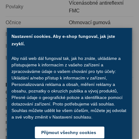
Vícenásobné antireflexní
Ostatní
22
Povlaky
FMC
Seřízení
22
Očnice
Ohrnovací gumová
Laserové kolimátory
6
Materiál tubusu
Pochromovaný kov
Nastavení cookies. Aby e-shop fungoval, jak jste
zvyklí.
Optické kolimátory
11
Hmotnost
59g
Umělé hvězdy
5
Balení
Plastový Twist-up barel
Aby náš web dál fungoval tak, jak ho znáte, ukládáme a
přistupujeme k informacím z vašeho zařízení a
O značce Bresser
zpracováváme údaje o vašem chování pro tyto účely:
Zrcátka a hranoly
61
Ukládání a/nebo přístup k informacím v zařízení,
Personalizovaná reklama a obsah, měření reklamy a
Bresser
je renomovaná německá značka s více než
Diagonální zrcátka
36
obsahu, poznatky o okruzích publika a vývoj produktů,
60letou tradicí ve vývoji a výrobě optických přístrojů.
Přesné údaje o geografické poloze a identifikace pomocí
Diagonální hranoly
7
Společnost se zaměřuje na vytváření kvalitních produktů
dotazování zařízení. Proto potřebujeme váš souhlas.
pro astronomy, mikroskopistu a přírodovědce po celém
Souhlas můžete udělit ke všem účelům, můžete jej odvolat
Amici hranoly 45°
11
světě. Bresser kombinuje tradiční řemeslné dovednosti s
a své volby změnit v Nastavení souhlasu.
moderními technologiemi, což rezultuje v přístroje, které
Amici hranoly 90°
7
splňují vysoké nároky na přesnost a spolehlivost. Jejich
Přijmout všechny cookies
produkty jsou navrženy astronomy pro astronomy, s