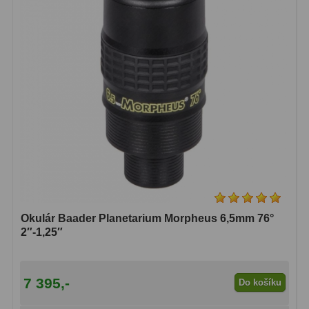
Dálkoměry
9
Noční vidění
8
Mikroskopy
76
Pro děti
5
Hobby
4
Školní a studentské
14
Laboratorní
33
Okulár Baader Planetarium Morpheus 6,5mm 76°
Kapesní
10
2″-1,25″
Digitální
10
7 395,-
Příslušenství mikroskopů
16
Do košíku