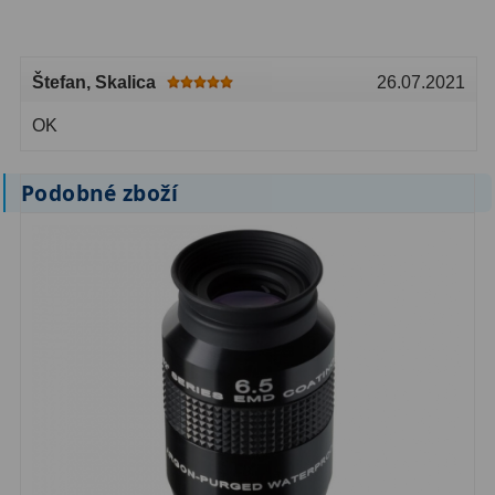
Primární zrcadla
9
Štefan
, Skalica
26.07.2021
Sekundární zrcadla
6
OK
Adaptéry k okulárovým
výtahům
8
Podobné zboží
Pozorovací dalekohledy
50
Kompaktní
3
Turistické
9
Pro pozorování přírody a
ornitologie
17
Monokuláry
20
Dárkové
1