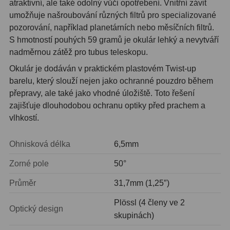
atraktivní, ale také odolný vůči opotřebení. Vnitřní závit
umožňuje našroubování různých filtrů pro specializované
Ostatní
1
pozorování, například planetárních nebo měsíčních filtrů.
Montáže
93
S hmotností pouhých 59 gramů je okulár lehký a nevytváří
nadměrnou zátěž pro tubus teleskopu.
Azimutální AZ
5
Okulár je dodáván v praktickém plastovém Twist-up
barelu, který slouží nejen jako ochranné pouzdro během
Paralaktické EQ
19
přepravy, ale také jako vhodné úložiště. Toto řešení
zajišťuje dlouhodobou ochranu optiky před prachem a
Fotografické montáže
5
vlhkostí.
Stativy a pilíře
3
Ohnisková délka
6,5mm
Objímky
10
Zorné pole
50°
Motory a pohony
13
Průměr
31,7mm (1,25″)
Upínací prvky
13
Plössl (4 členy ve 2
Optický design
Závaží
3
skupinách)