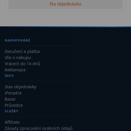
Kamery
3
Na objednávku
Preparáty
2
Sklíčka
8
Mikroskopicke sady
3
NAKUPOVÁNÍ
Doručení a platba
Meteostanice
52
Vše o nákupu
Vrácení do 14 dnů
Domácí
21
Reklamace
INFO
Pokročilé
5
Stav objednávky
Profesionální
9
iPoradce
Bazar
Čidla
2
Průvodce
SLUŽBY
Teploměry a vlhkoměry
15
Affiliate
Zásady zpracování osobních údajů
Foto stativy
10