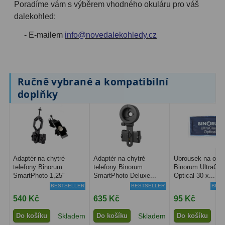
Poradíme vám s výběrem vhodného okuláru pro váš
Ostatní
22
dalekohled:
Seřízení
22
- E-mailem
info@novedalekohledy.cz
Laserové kolimátory
6
Optické kolimátory
11
Ručně vybrané a kompatibilní
doplňky
Umělé hvězdy
5
Zrcátka a hranoly
61
Diagonální zrcátka
36
Adaptér na chytré
Adaptér na chytré
Ubrousek na opti
Diagonální hranoly
7
telefony Binorum
telefony Binorum
Binorum UltraCle
SmartPhoto 1,25″
SmartPhoto Deluxe...
Optical 30 x...
Amici hranoly 45°
11
BESTSELLER
BESTSELLER
BEST
540 Kč
635 Kč
95 Kč
Amici hranoly 90°
7
Do košíku
Skladem
Do košíku
Skladem
Do košíku
S