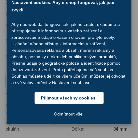
Zorné pole
50°
Nastavení cookies. Aby e-shop fungoval, jak jste
Ostatní
1
zvyklí.
Průměr tubusu
1,25″
Montáže
93
Aby náš web dál fungoval tak, jak ho znáte, ukládáme a
Osvětlení
osvětlený dvojitý kříž
přistupujeme k informacím z vašeho zařízení a
zpracováváme údaje o vašem chování pro tyto účely:
2x LR44 (nejsou součástí
Azimutální AZ
5
Napájení
Ukládání a/nebo přístup k informacím v zařízení,
balení)
Personalizovaná reklama a obsah, měření reklamy a
Paralaktické EQ
19
obsahu, poznatky o okruzích publika a vývoj produktů,
Ostření vláken
ano - nastavitelné čočky
Přesné údaje o geografické poloze a identifikace pomocí
Fotografické montáže
5
dotazování zařízení. Proto potřebujeme váš souhlas.
Souhlas můžete udělit ke všem účelům, můžete jej odvolat
Stativy a pilíře
3
Parametry a specifikace
a své volby změnit v Nastavení souhlasu.
Objímky
10
Typ okuláru:
Reticle
Zorné pole:
50°
Přijmout všechny cookies
Motory a pohony
13
Ohnisková
12 mm
Počet optických
4
vzdálenost:
součástí / jednotlivých
Odmítnout vše
Upínací prvky
13
čoček:
Upínací průměr
1,25″
Závaží
3
okuláru:
Délka:
84 mm