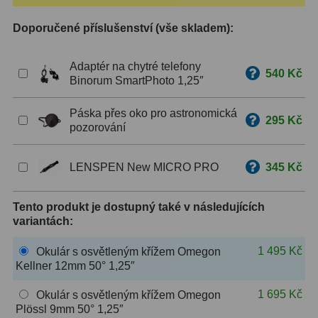
Doporučené příslušenství (vše skladem):
ZOOM
12
ED a Flat Field
12
Adaptér na chytré telefony
540 Kč
Binorum SmartPhoto 1,25″
Měřící, s mřížkou
6
Páska přes oko pro astronomická
Ostatní
30
295 Kč
pozorování
Doplňky
1
LENSPEN New MICRO PRO
345 Kč
Filtry
181
Tento produkt je dostupný také v následujících
Měsíční a Polarizační
23
variantách:
Sluneční
42
1 495 Kč
Okulár s osvětleným křížem Omegon
Kellner 12mm 50° 1,25″
CLS a UHC
18
1 695 Kč
Okulár s osvětleným křížem Omegon
Širokopásmové
13
Plössl 9mm 50° 1,25″