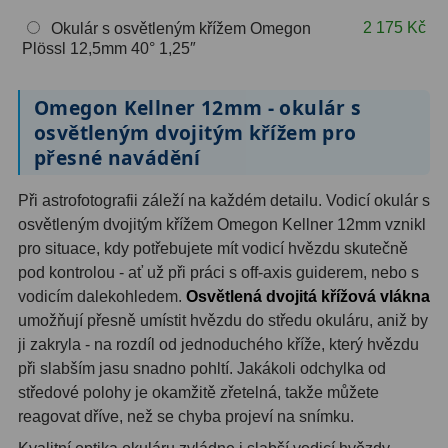
OIII
9
2 175 Kč
Okulár s osvětleným křížem Omegon
Plössl 12,5mm 40° 1,25″
Hβ
6
Omegon Kellner 12mm - okulár s
SII
2
osvětleným dvojitým křížem pro
Planetární
2
přesné navádění
Barevné
66
Při astrofotografii záleží na každém detailu. Vodicí okulár s
osvětleným dvojitým křížem Omegon Kellner 12mm vznikl
Barlow čočky
65
pro situace, kdy potřebujete mít vodicí hvězdu skutečně
pod kontrolou - ať už při práci s off-axis guiderem, nebo s
Barlow 2x
38
vodicím dalekohledem.
Osvětlená dvojitá křížová vlákna
umožňují přesně umístit hvězdu do středu okuláru, aniž by
Barlow 3x
12
ji zakryla - na rozdíl od jednoduchého kříže, který hvězdu
Barlow 4x
3
při slabším jasu snadno pohltí. Jakákoli odchylka od
středové polohy je okamžitě zřetelná, takže můžete
Barlow 5x
8
reagovat dříve, než se chyba projeví na snímku.
Převracecí
4