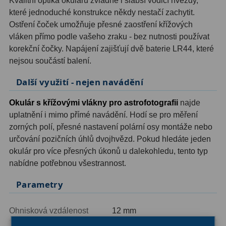
Kvalitní optika okuláru zvládne i slabší vodicí hvězdy,
které jednoduché konstrukce někdy nestačí zachytit.
Hledáčky
28
Ostření čoček umožňuje přesné zaostření křížových
vláken přímo podle vašeho zraku - bez nutnosti používat
Optické hledáčky
15
korekční čočky. Napájení zajišťují dvě baterie LR44, které
nejsou součástí balení.
Red Dot hledáčky
6
Další využití - nejen navádění
Sluneční hledáčky
3
Okulár s křížovými vlákny pro astrofotografii
najde
Úchyty a držáky hledáčků
4
uplatnění i mimo přímé navádění. Hodí se pro měření
zorných polí, přesné nastavení polární osy montáže nebo
Příslušenství
54
určování pozičních úhlů dvojhvězd. Pokud hledáte jeden
okulár pro více přesných úkonů u dalekohledu, tento typ
Redukce 1,25" a 2"
17
nabídne potřebnou všestrannost.
Svítilny
5
Parametry
Čištění
28
Ohnisková vzdálenost
12 mm
Binohlavy
3