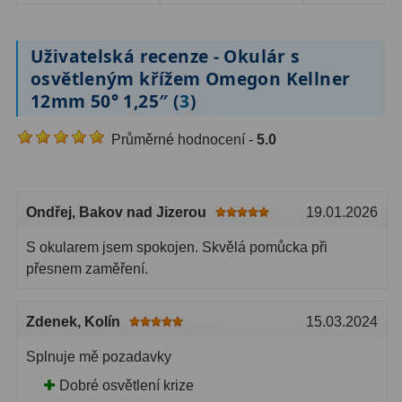
AstroFoto
306
Planetární kamery
19
Uživatelská recenze - Okulár s
osvětleným křížem Omegon Kellner
Deep-Sky kamery
28
12mm 50° 1,25″ (
3
)
Guiding kamery
14
Průměrné hodnocení -
5.0
T-kroužky
16
Adaptéry projekční
11
Ondřej
, Bakov nad Jizerou
19.01.2026
Adaptéry T2
39
S okularem jsem spokojen. Skvělá pomůcka při
Adaptéry M48
33
přesnem zaměření.
Filtry L-RGB
7
Zdenek
, Kolín
15.03.2024
Filtry IR-Pass
6
Splnuje mě pozadavky
Filtry IR-Block
10
Dobré osvětlení krize